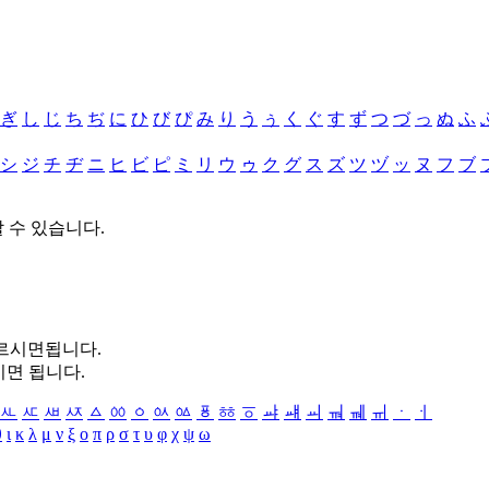
ぎ
し
じ
ち
ぢ
に
ひ
び
ぴ
み
り
う
ぅ
く
ぐ
す
ず
つ
づ
っ
ぬ
ふ
シ
ジ
チ
ヂ
ニ
ヒ
ビ
ピ
ミ
リ
ウ
ゥ
ク
グ
ス
ズ
ツ
ヅ
ッ
ヌ
フ
ブ
할 수 있습니다.
누르시면됩니다.
시면 됩니다.
ㅻ
ㅼ
ㅽ
ㅾ
ㅿ
ㆀ
ㆁ
ㆂ
ㆃ
ㆄ
ㆅ
ㆆ
ㆇ
ㆈ
ㆉ
ㆊ
ㆋ
ㆌ
ㆍ
ㆎ
θ
ι
κ
λ
μ
ν
ξ
ο
π
ρ
σ
τ
υ
φ
χ
ψ
ω