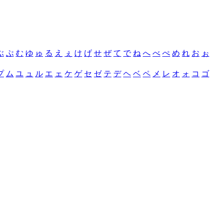
ぶ
ぷ
む
ゆ
ゅ
る
え
ぇ
け
げ
せ
ぜ
て
で
ね
へ
べ
ぺ
め
れ
お
ぉ
プ
ム
ユ
ュ
ル
エ
ェ
ケ
ゲ
セ
ゼ
テ
デ
ヘ
ベ
ペ
メ
レ
オ
ォ
コ
ゴ