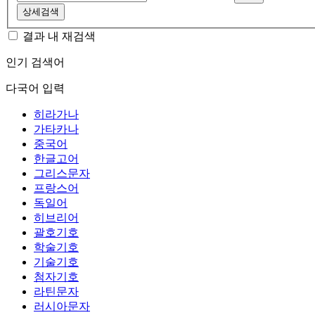
상세검색
결과 내 재검색
인기 검색어
다국어 입력
히라가나
가타카나
중국어
한글고어
그리스문자
프랑스어
독일어
히브리어
괄호기호
학술기호
기술기호
첨자기호
라틴문자
러시아문자