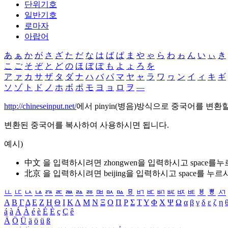
단위기호
일반기호
로마자
아랍어
あ
ぁ
か
が
さ
ざ
た
だ
な
は
ば
ぱ
ま
や
ゃ
ら
わ
ゎ
ん
い
ぃ
き
こ
ご
そ
ぞ
と
ど
の
ほ
ぼ
ぽ
も
よ
ょ
ろ
を
ア
ァ
カ
サ
ザ
タ
ダ
ナ
ハ
バ
パ
マ
ヤ
ャ
ラ
ワ
ヮ
ン
イ
ィ
キ
ギ
ソ
ゾ
ト
ド
ノ
ホ
ボ
ポ
モ
ヨ
ョ
ロ
ヲ
―
http://chineseinput.net/
에서 pinyin(병음)방식으로 중국어를 변환
변환된 중국어를 복사하여 사용하시면 됩니다.
예시)
中文 을 입력하시려면
zhongwen
을 입력하시고 space를
北京 을 입력하시려면
beijing
을 입력하시고 space를 누르
ㅥ
ㅦ
ㅧ
ㅨ
ㅩ
ㅪ
ㅫ
ㅬ
ㅭ
ㅮ
ㅯ
ㅰ
ㅱ
ㅲ
ㅳ
ㅴ
ㅵ
ㅶ
ㅷ
ㅸ
ㅹ
ㅺ
Α
Β
Γ
Δ
Ε
Ζ
Η
Θ
Ι
Κ
Λ
Μ
Ν
Ξ
Ο
Π
Ρ
Σ
Τ
Υ
Φ
Χ
Ψ
Ω
α
β
γ
δ
ε
ζ
η
á
à
Á
À
é
è
É
È
ç
Ç
ê
Ä
Ö
Ü
ä
ö
ü
ß