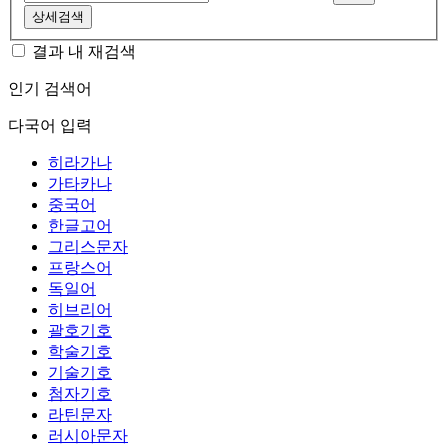
상세검색
결과 내 재검색
인기 검색어
다국어 입력
히라가나
가타카나
중국어
한글고어
그리스문자
프랑스어
독일어
히브리어
괄호기호
학술기호
기술기호
첨자기호
라틴문자
러시아문자