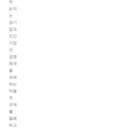
의
논의
는
공기
업과
민간
기업
간
경쟁
왜곡
을
초래
하는
차별
적
규제
를
철폐
하고