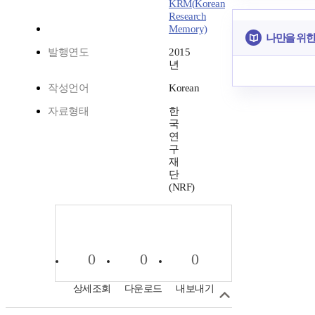
KRM(Korean
Research
Memory)
나만을 위한
발행연도
2015
년
작성언어
Korean
자료형태
한
국
연
구
재
단
(NRF)
0
0
0
상세조회
다운로드
내보내기