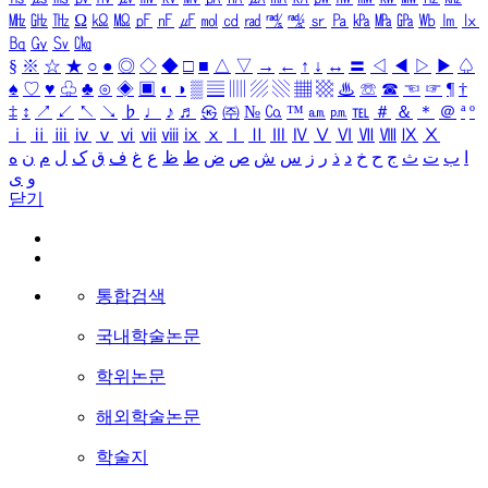
㎒
㎓
㎔
Ω
㏀
㏁
㎊
㎋
㎌
㏖
㏅
㎭
㎮
㎯
㏛
㎩
㎪
㎫
㎬
㏝
㏐
㏓
㏃
㏉
㏜
㏆
§
※
☆
★
○
●
◎
◇
◆
□
■
△
▽
→
←
↑
↓
↔
〓
◁
◀
▷
▶
♤
♠
♡
♥
♧
♣
⊙
◈
▣
◐
◑
▒
▤
▥
▨
▧
▦
▩
♨
☏
☎
☜
☞
¶
†
‡
↕
↗
↙
↖
↘
♭
♩
♪
♬
㉿
㈜
№
㏇
™
㏂
㏘
℡
＃
＆
＊
＠
ª
º
ⅰ
ⅱ
ⅲ
ⅳ
ⅴ
ⅵ
ⅶ
ⅷ
ⅸ
ⅹ
Ⅰ
Ⅱ
Ⅲ
Ⅳ
Ⅴ
Ⅵ
Ⅶ
Ⅷ
Ⅸ
Ⅹ
ا
ب
ت
ث
ج
ح
خ
د
ذ
ر
ز
س
ش
ص
ض
ط
ظ
ع
غ
ف
ق
ک
ل
م
ن
ه
و
ی
닫기
통합검색
국내학술논문
학위논문
해외학술논문
학술지