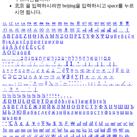
北京 을 입력하시려면
beijing
을 입력하시고 space를 누르
시면 됩니다.
ㅥ
ㅦ
ㅧ
ㅨ
ㅩ
ㅪ
ㅫ
ㅬ
ㅭ
ㅮ
ㅯ
ㅰ
ㅱ
ㅲ
ㅳ
ㅴ
ㅵ
ㅶ
ㅷ
ㅸ
ㅹ
ㅺ
ㅻ
ㅼ
ㅽ
ㅾ
ㅿ
ㆀ
ㆁ
ㆂ
ㆃ
ㆄ
ㆅ
ㆆ
ㆇ
ㆈ
ㆉ
ㆊ
ㆋ
ㆌ
ㆍ
ㆎ
Α
Β
Γ
Δ
Ε
Ζ
Η
Θ
Ι
Κ
Λ
Μ
Ν
Ξ
Ο
Π
Ρ
Σ
Τ
Υ
Φ
Χ
Ψ
Ω
α
β
γ
δ
ε
ζ
η
θ
ι
κ
λ
μ
ν
ξ
ο
π
ρ
σ
τ
υ
φ
χ
ψ
ω
á
à
Á
À
é
è
É
È
ç
Ç
ê
Ä
Ö
Ü
ä
ö
ü
ß
ְ
ֳ
ֲ
ֱ
ָ
ַ
ֵ
ֶ
ִ
ֹ
ּ
ֻ
ׂ
ׁ
ּ
ב
ה
נ
מ
צ
ת
ץ
ש
ד
ג
כ
ע
י
ח
ל
ך
ף
ק
ר
א
ט
ו
ן
ם
פ
‘
’
“
”
〔
〕
〈
〉
「
」
『
』
【
】
＂
（
）
［
］
｛
｝
±
×
÷
≠
≤
≥
∞
∴
♂
♀
∠
⊥
⌒
∂
∇
≡
≒
≪
≫
√
∽
∝
∵
∫
∬
∈
∋
⊆
⊇
⊂
⊃
∪
∩
∧
∨
￢
⇒
⇔
∀
∃
∮
∑
∏
＋
－
＜
＝
＞
、
。
·
‥
…
¨
〃
―
∥
＼
∼
´
～
ˇ
˘
˝
˚
˙
¸
˛
¡
¿
ː
！
＇
，
．
／
：
；
？
＾
＿
｀
｜
½
⅓
⅔
¼
¾
⅛
⅜
⅝
⅞
¹
²
³
⁴
ⁿ
₁
₂
₃
₄
Æ
Ð
Ħ
Ĳ
Ł
Ø
Œ
Þ
Ŧ
Ŋ
æ
đ
ð
ħ
ı
ĳ
ĸ
ŀ
ł
ø
œ
ß
þ
ŧ
ŋ
ŉ
А
Б
В
Г
Д
Е
Ё
Ж
З
И
Й
К
Л
М
Н
О
П
Р
С
Т
У
Ф
Х
Ц
Ч
Ш
Щ
Ъ
Ы
Ь
Э
Ю
Я
а
б
в
г
д
е
ё
ж
з
и
й
к
л
м
н
о
п
р
с
т
у
ф
х
ц
ч
ш
щ
ъ
ы
ь
э
ю
я
′
″
℃
Å
￠
￡
￥
¤
℉
‰
＄
％
Ｆ
￦
㎕
㎖
㎗
ℓ
㎘
㏄
㎣
㎤
㎥
㎦
㎙
㎚
㎛
㎜
㎝
㎞
㎟
㎠
㎡
㎢
㏊
㎍
㎎
㎏
㏏
㎈
㎉
㏈
㎧
㎨
㎰
㎱
㎲
㎳
㎴
㎵
㎶
㎷
㎸
㎹
㎀
㎁
㎂
㎃
㎄
㎺
㎻
㎽
㎾
㎿
㎐
㎑