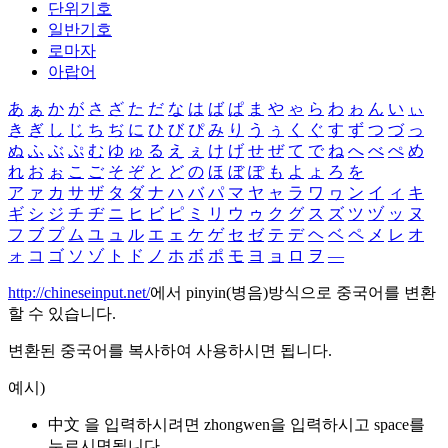
단위기호
일반기호
로마자
아랍어
あ
ぁ
か
が
さ
ざ
た
だ
な
は
ば
ぱ
ま
や
ゃ
ら
わ
ゎ
ん
い
ぃ
き
ぎ
し
じ
ち
ぢ
に
ひ
び
ぴ
み
り
う
ぅ
く
ぐ
す
ず
つ
づ
っ
ぬ
ふ
ぶ
ぷ
む
ゆ
ゅ
る
え
ぇ
け
げ
せ
ぜ
て
で
ね
へ
べ
ぺ
め
れ
お
ぉ
こ
ご
そ
ぞ
と
ど
の
ほ
ぼ
ぽ
も
よ
ょ
ろ
を
ア
ァ
カ
サ
ザ
タ
ダ
ナ
ハ
バ
パ
マ
ヤ
ャ
ラ
ワ
ヮ
ン
イ
ィ
キ
ギ
シ
ジ
チ
ヂ
ニ
ヒ
ビ
ピ
ミ
リ
ウ
ゥ
ク
グ
ス
ズ
ツ
ヅ
ッ
ヌ
フ
ブ
プ
ム
ユ
ュ
ル
エ
ェ
ケ
ゲ
セ
ゼ
テ
デ
ヘ
ベ
ペ
メ
レ
オ
ォ
コ
ゴ
ソ
ゾ
ト
ド
ノ
ホ
ボ
ポ
モ
ヨ
ョ
ロ
ヲ
―
http://chineseinput.net/
에서 pinyin(병음)방식으로 중국어를 변환
할 수 있습니다.
변환된 중국어를 복사하여 사용하시면 됩니다.
예시)
中文 을 입력하시려면
zhongwen
을 입력하시고 space를
누르시면됩니다.