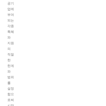
공기
업에
부여
되는
각종
특혜
와
지원
의
적절
한
한계
와
범위
를
설정
함으
로써
시장