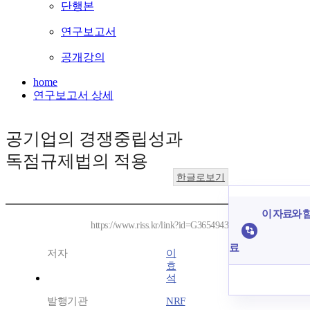
단행본
연구보고서
공개강의
home
연구보고서 상세
공기업의 경쟁중립성과
독점규제법의 적용
한글로보기
이 자료와 함
https://www.riss.kr/link?id=G3654943
료
저자
이
효
석
발행기관
NRF