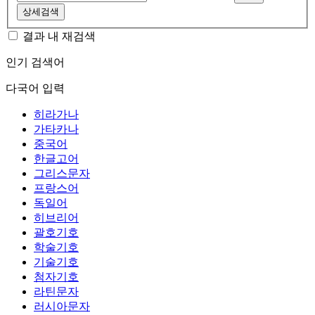
상세검색
결과 내 재검색
인기 검색어
다국어 입력
히라가나
가타카나
중국어
한글고어
그리스문자
프랑스어
독일어
히브리어
괄호기호
학술기호
기술기호
첨자기호
라틴문자
러시아문자