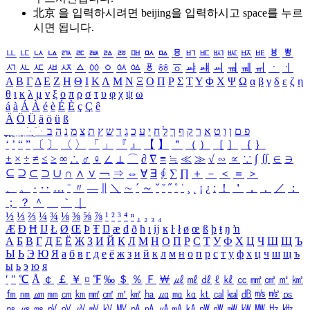
北京 을 입력하시려면
beijing
을 입력하시고 space를 누르
시면 됩니다.
ㅥ
ㅦ
ㅧ
ㅨ
ㅩ
ㅪ
ㅫ
ㅬ
ㅭ
ㅮ
ㅯ
ㅰ
ㅱ
ㅲ
ㅳ
ㅴ
ㅵ
ㅶ
ㅷ
ㅸ
ㅹ
ㅺ
ㅻ
ㅼ
ㅽ
ㅾ
ㅿ
ㆀ
ㆁ
ㆂ
ㆃ
ㆄ
ㆅ
ㆆ
ㆇ
ㆈ
ㆉ
ㆊ
ㆋ
ㆌ
ㆍ
ㆎ
Α
Β
Γ
Δ
Ε
Ζ
Η
Θ
Ι
Κ
Λ
Μ
Ν
Ξ
Ο
Π
Ρ
Σ
Τ
Υ
Φ
Χ
Ψ
Ω
α
β
γ
δ
ε
ζ
η
θ
ι
κ
λ
μ
ν
ξ
ο
π
ρ
σ
τ
υ
φ
χ
ψ
ω
á
à
Á
À
é
è
É
È
ç
Ç
ê
Ä
Ö
Ü
ä
ö
ü
ß
ְ
ֳ
ֲ
ֱ
ָ
ַ
ֵ
ֶ
ִ
ֹ
ּ
ֻ
ׂ
ׁ
ּ
ב
ה
נ
מ
צ
ת
ץ
ש
ד
ג
כ
ע
י
ח
ל
ך
ף
ק
ר
א
ט
ו
ן
ם
פ
‘
’
“
”
〔
〕
〈
〉
「
」
『
』
【
】
＂
（
）
［
］
｛
｝
±
×
÷
≠
≤
≥
∞
∴
♂
♀
∠
⊥
⌒
∂
∇
≡
≒
≪
≫
√
∽
∝
∵
∫
∬
∈
∋
⊆
⊇
⊂
⊃
∪
∩
∧
∨
￢
⇒
⇔
∀
∃
∮
∑
∏
＋
－
＜
＝
＞
、
。
·
‥
…
¨
〃
―
∥
＼
∼
´
～
ˇ
˘
˝
˚
˙
¸
˛
¡
¿
ː
！
＇
，
．
／
：
；
？
＾
＿
｀
｜
½
⅓
⅔
¼
¾
⅛
⅜
⅝
⅞
¹
²
³
⁴
ⁿ
₁
₂
₃
₄
Æ
Ð
Ħ
Ĳ
Ł
Ø
Œ
Þ
Ŧ
Ŋ
æ
đ
ð
ħ
ı
ĳ
ĸ
ŀ
ł
ø
œ
ß
þ
ŧ
ŋ
ŉ
А
Б
В
Г
Д
Е
Ё
Ж
З
И
Й
К
Л
М
Н
О
П
Р
С
Т
У
Ф
Х
Ц
Ч
Ш
Щ
Ъ
Ы
Ь
Э
Ю
Я
а
б
в
г
д
е
ё
ж
з
и
й
к
л
м
н
о
п
р
с
т
у
ф
х
ц
ч
ш
щ
ъ
ы
ь
э
ю
я
′
″
℃
Å
￠
￡
￥
¤
℉
‰
＄
％
Ｆ
￦
㎕
㎖
㎗
ℓ
㎘
㏄
㎣
㎤
㎥
㎦
㎙
㎚
㎛
㎜
㎝
㎞
㎟
㎠
㎡
㎢
㏊
㎍
㎎
㎏
㏏
㎈
㎉
㏈
㎧
㎨
㎰
㎱
㎲
㎳
㎴
㎵
㎶
㎷
㎸
㎹
㎀
㎁
㎂
㎃
㎄
㎺
㎻
㎽
㎾
㎿
㎐
㎑