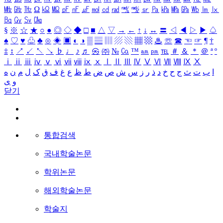
㎒
㎓
㎔
Ω
㏀
㏁
㎊
㎋
㎌
㏖
㏅
㎭
㎮
㎯
㏛
㎩
㎪
㎫
㎬
㏝
㏐
㏓
㏃
㏉
㏜
㏆
§
※
☆
★
○
●
◎
◇
◆
□
■
△
▽
→
←
↑
↓
↔
〓
◁
◀
▷
▶
♤
♠
♡
♥
♧
♣
⊙
◈
▣
◐
◑
▒
▤
▥
▨
▧
▦
▩
♨
☏
☎
☜
☞
¶
†
‡
↕
↗
↙
↖
↘
♭
♩
♪
♬
㉿
㈜
№
㏇
™
㏂
㏘
℡
＃
＆
＊
＠
ª
º
ⅰ
ⅱ
ⅲ
ⅳ
ⅴ
ⅵ
ⅶ
ⅷ
ⅸ
ⅹ
Ⅰ
Ⅱ
Ⅲ
Ⅳ
Ⅴ
Ⅵ
Ⅶ
Ⅷ
Ⅸ
Ⅹ
ا
ب
ت
ث
ج
ح
خ
د
ذ
ر
ز
س
ش
ص
ض
ط
ظ
ع
غ
ف
ق
ک
ل
م
ن
ه
و
ی
닫기
통합검색
국내학술논문
학위논문
해외학술논문
학술지