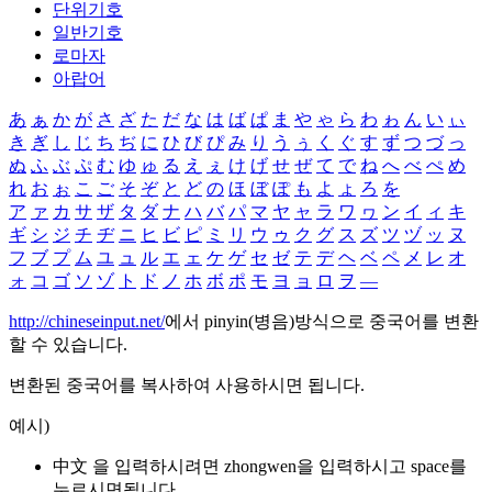
단위기호
일반기호
로마자
아랍어
あ
ぁ
か
が
さ
ざ
た
だ
な
は
ば
ぱ
ま
や
ゃ
ら
わ
ゎ
ん
い
ぃ
き
ぎ
し
じ
ち
ぢ
に
ひ
び
ぴ
み
り
う
ぅ
く
ぐ
す
ず
つ
づ
っ
ぬ
ふ
ぶ
ぷ
む
ゆ
ゅ
る
え
ぇ
け
げ
せ
ぜ
て
で
ね
へ
べ
ぺ
め
れ
お
ぉ
こ
ご
そ
ぞ
と
ど
の
ほ
ぼ
ぽ
も
よ
ょ
ろ
を
ア
ァ
カ
サ
ザ
タ
ダ
ナ
ハ
バ
パ
マ
ヤ
ャ
ラ
ワ
ヮ
ン
イ
ィ
キ
ギ
シ
ジ
チ
ヂ
ニ
ヒ
ビ
ピ
ミ
リ
ウ
ゥ
ク
グ
ス
ズ
ツ
ヅ
ッ
ヌ
フ
ブ
プ
ム
ユ
ュ
ル
エ
ェ
ケ
ゲ
セ
ゼ
テ
デ
ヘ
ベ
ペ
メ
レ
オ
ォ
コ
ゴ
ソ
ゾ
ト
ド
ノ
ホ
ボ
ポ
モ
ヨ
ョ
ロ
ヲ
―
http://chineseinput.net/
에서 pinyin(병음)방식으로 중국어를 변환
할 수 있습니다.
변환된 중국어를 복사하여 사용하시면 됩니다.
예시)
中文 을 입력하시려면
zhongwen
을 입력하시고 space를
누르시면됩니다.