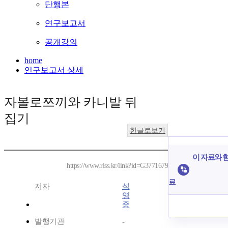
단행본
연구보고서
공개강의
home
연구보고서 상세
자볼로쯔끼와 카니발 뒤
집기
한글로보기
이 자료와 함
https://www.riss.kr/link?id=G3771679
료
저자
석
영
중
발행기관
-