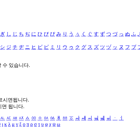
ぎ
し
じ
ち
ぢ
に
ひ
び
ぴ
み
り
う
ぅ
く
ぐ
す
ず
つ
づ
っ
ぬ
ふ
シ
ジ
チ
ヂ
ニ
ヒ
ビ
ピ
ミ
リ
ウ
ゥ
ク
グ
ス
ズ
ツ
ヅ
ッ
ヌ
フ
ブ
할 수 있습니다.
누르시면됩니다.
시면 됩니다.
ㅻ
ㅼ
ㅽ
ㅾ
ㅿ
ㆀ
ㆁ
ㆂ
ㆃ
ㆄ
ㆅ
ㆆ
ㆇ
ㆈ
ㆉ
ㆊ
ㆋ
ㆌ
ㆍ
ㆎ
θ
ι
κ
λ
μ
ν
ξ
ο
π
ρ
σ
τ
υ
φ
χ
ψ
ω