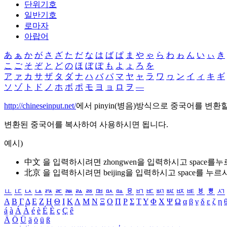
단위기호
일반기호
로마자
아랍어
あ
ぁ
か
が
さ
ざ
た
だ
な
は
ば
ぱ
ま
や
ゃ
ら
わ
ゎ
ん
い
ぃ
き
こ
ご
そ
ぞ
と
ど
の
ほ
ぼ
ぽ
も
よ
ょ
ろ
を
ア
ァ
カ
サ
ザ
タ
ダ
ナ
ハ
バ
パ
マ
ヤ
ャ
ラ
ワ
ヮ
ン
イ
ィ
キ
ギ
ソ
ゾ
ト
ド
ノ
ホ
ボ
ポ
モ
ヨ
ョ
ロ
ヲ
―
http://chineseinput.net/
에서 pinyin(병음)방식으로 중국어를 변환
변환된 중국어를 복사하여 사용하시면 됩니다.
예시)
中文 을 입력하시려면
zhongwen
을 입력하시고 space를
北京 을 입력하시려면
beijing
을 입력하시고 space를 누르
ㅥ
ㅦ
ㅧ
ㅨ
ㅩ
ㅪ
ㅫ
ㅬ
ㅭ
ㅮ
ㅯ
ㅰ
ㅱ
ㅲ
ㅳ
ㅴ
ㅵ
ㅶ
ㅷ
ㅸ
ㅹ
ㅺ
Α
Β
Γ
Δ
Ε
Ζ
Η
Θ
Ι
Κ
Λ
Μ
Ν
Ξ
Ο
Π
Ρ
Σ
Τ
Υ
Φ
Χ
Ψ
Ω
α
β
γ
δ
ε
ζ
η
á
à
Á
À
é
è
É
È
ç
Ç
ê
Ä
Ö
Ü
ä
ö
ü
ß