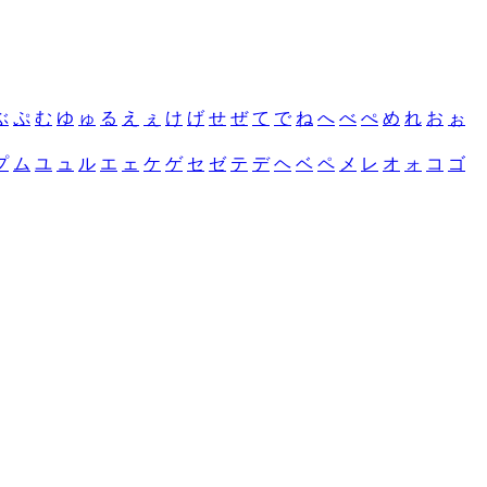
ぶ
ぷ
む
ゆ
ゅ
る
え
ぇ
け
げ
せ
ぜ
て
で
ね
へ
べ
ぺ
め
れ
お
ぉ
プ
ム
ユ
ュ
ル
エ
ェ
ケ
ゲ
セ
ゼ
テ
デ
ヘ
ベ
ペ
メ
レ
オ
ォ
コ
ゴ