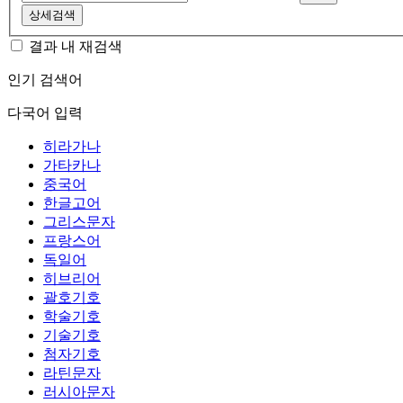
상세검색
결과 내 재검색
인기 검색어
다국어 입력
히라가나
가타카나
중국어
한글고어
그리스문자
프랑스어
독일어
히브리어
괄호기호
학술기호
기술기호
첨자기호
라틴문자
러시아문자