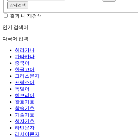
상세검색
결과 내 재검색
인기 검색어
다국어 입력
히라가나
가타카나
중국어
한글고어
그리스문자
프랑스어
독일어
히브리어
괄호기호
학술기호
기술기호
첨자기호
라틴문자
러시아문자