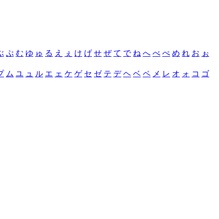
ぶ
ぷ
む
ゆ
ゅ
る
え
ぇ
け
げ
せ
ぜ
て
で
ね
へ
べ
ぺ
め
れ
お
ぉ
プ
ム
ユ
ュ
ル
エ
ェ
ケ
ゲ
セ
ゼ
テ
デ
ヘ
ベ
ペ
メ
レ
オ
ォ
コ
ゴ