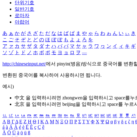
단위기호
일반기호
로마자
아랍어
あ
ぁ
か
が
さ
ざ
た
だ
な
は
ば
ぱ
ま
や
ゃ
ら
わ
ゎ
ん
い
ぃ
き
こ
ご
そ
ぞ
と
ど
の
ほ
ぼ
ぽ
も
よ
ょ
ろ
を
ア
ァ
カ
サ
ザ
タ
ダ
ナ
ハ
バ
パ
マ
ヤ
ャ
ラ
ワ
ヮ
ン
イ
ィ
キ
ギ
ソ
ゾ
ト
ド
ノ
ホ
ボ
ポ
モ
ヨ
ョ
ロ
ヲ
―
http://chineseinput.net/
에서 pinyin(병음)방식으로 중국어를 변환
변환된 중국어를 복사하여 사용하시면 됩니다.
예시)
中文 을 입력하시려면
zhongwen
을 입력하시고 space를
北京 을 입력하시려면
beijing
을 입력하시고 space를 누르
ㅥ
ㅦ
ㅧ
ㅨ
ㅩ
ㅪ
ㅫ
ㅬ
ㅭ
ㅮ
ㅯ
ㅰ
ㅱ
ㅲ
ㅳ
ㅴ
ㅵ
ㅶ
ㅷ
ㅸ
ㅹ
ㅺ
Α
Β
Γ
Δ
Ε
Ζ
Η
Θ
Ι
Κ
Λ
Μ
Ν
Ξ
Ο
Π
Ρ
Σ
Τ
Υ
Φ
Χ
Ψ
Ω
α
β
γ
δ
ε
ζ
η
á
à
Á
À
é
è
É
È
ç
Ç
ê
Ä
Ö
Ü
ä
ö
ü
ß