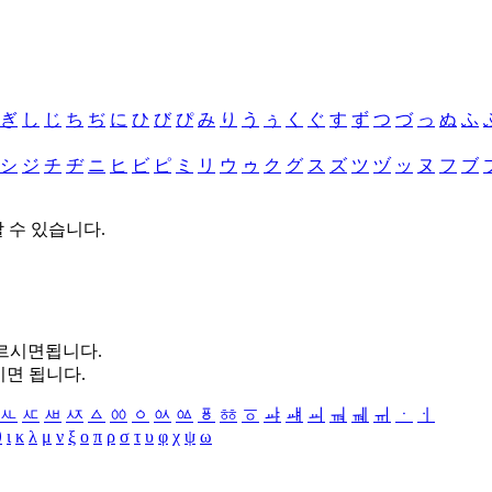
ぎ
し
じ
ち
ぢ
に
ひ
び
ぴ
み
り
う
ぅ
く
ぐ
す
ず
つ
づ
っ
ぬ
ふ
シ
ジ
チ
ヂ
ニ
ヒ
ビ
ピ
ミ
リ
ウ
ゥ
ク
グ
ス
ズ
ツ
ヅ
ッ
ヌ
フ
ブ
할 수 있습니다.
누르시면됩니다.
시면 됩니다.
ㅻ
ㅼ
ㅽ
ㅾ
ㅿ
ㆀ
ㆁ
ㆂ
ㆃ
ㆄ
ㆅ
ㆆ
ㆇ
ㆈ
ㆉ
ㆊ
ㆋ
ㆌ
ㆍ
ㆎ
θ
ι
κ
λ
μ
ν
ξ
ο
π
ρ
σ
τ
υ
φ
χ
ψ
ω