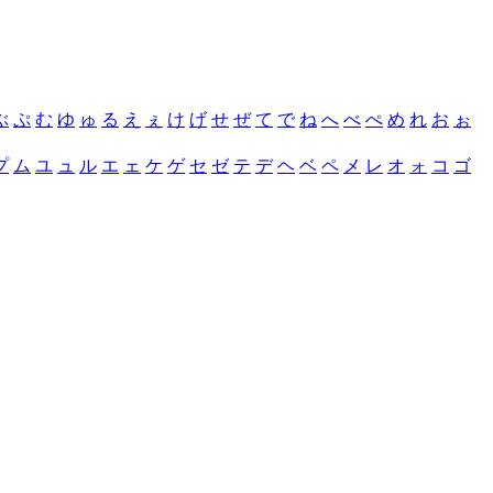
ぶ
ぷ
む
ゆ
ゅ
る
え
ぇ
け
げ
せ
ぜ
て
で
ね
へ
べ
ぺ
め
れ
お
ぉ
プ
ム
ユ
ュ
ル
エ
ェ
ケ
ゲ
セ
ゼ
テ
デ
ヘ
ベ
ペ
メ
レ
オ
ォ
コ
ゴ