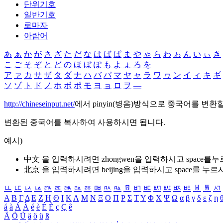
단위기호
일반기호
로마자
아랍어
あ
ぁ
か
が
さ
ざ
た
だ
な
は
ば
ぱ
ま
や
ゃ
ら
わ
ゎ
ん
い
ぃ
き
こ
ご
そ
ぞ
と
ど
の
ほ
ぼ
ぽ
も
よ
ょ
ろ
を
ア
ァ
カ
サ
ザ
タ
ダ
ナ
ハ
バ
パ
マ
ヤ
ャ
ラ
ワ
ヮ
ン
イ
ィ
キ
ギ
ソ
ゾ
ト
ド
ノ
ホ
ボ
ポ
モ
ヨ
ョ
ロ
ヲ
―
http://chineseinput.net/
에서 pinyin(병음)방식으로 중국어를 변환
변환된 중국어를 복사하여 사용하시면 됩니다.
예시)
中文 을 입력하시려면
zhongwen
을 입력하시고 space를
北京 을 입력하시려면
beijing
을 입력하시고 space를 누르
ㅥ
ㅦ
ㅧ
ㅨ
ㅩ
ㅪ
ㅫ
ㅬ
ㅭ
ㅮ
ㅯ
ㅰ
ㅱ
ㅲ
ㅳ
ㅴ
ㅵ
ㅶ
ㅷ
ㅸ
ㅹ
ㅺ
Α
Β
Γ
Δ
Ε
Ζ
Η
Θ
Ι
Κ
Λ
Μ
Ν
Ξ
Ο
Π
Ρ
Σ
Τ
Υ
Φ
Χ
Ψ
Ω
α
β
γ
δ
ε
ζ
η
á
à
Á
À
é
è
É
È
ç
Ç
ê
Ä
Ö
Ü
ä
ö
ü
ß