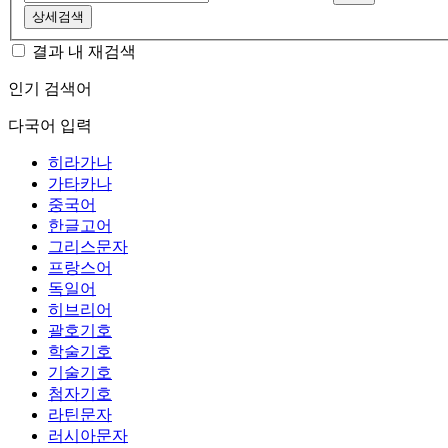
상세검색
결과 내 재검색
인기 검색어
다국어 입력
히라가나
가타카나
중국어
한글고어
그리스문자
프랑스어
독일어
히브리어
괄호기호
학술기호
기술기호
첨자기호
라틴문자
러시아문자