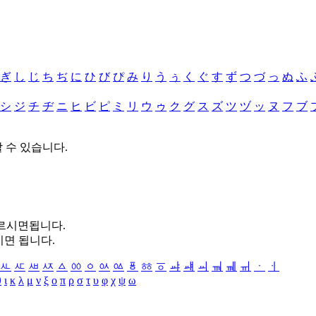
ぎ
し
じ
ち
ぢ
に
ひ
び
ぴ
み
り
う
ぅ
く
ぐ
す
ず
つ
づ
っ
ぬ
ふ
シ
ジ
チ
ヂ
ニ
ヒ
ビ
ピ
ミ
リ
ウ
ゥ
ク
グ
ス
ズ
ツ
ヅ
ッ
ヌ
フ
ブ
할 수 있습니다.
누르시면됩니다.
시면 됩니다.
ㅻ
ㅼ
ㅽ
ㅾ
ㅿ
ㆀ
ㆁ
ㆂ
ㆃ
ㆄ
ㆅ
ㆆ
ㆇ
ㆈ
ㆉ
ㆊ
ㆋ
ㆌ
ㆍ
ㆎ
θ
ι
κ
λ
μ
ν
ξ
ο
π
ρ
σ
τ
υ
φ
χ
ψ
ω