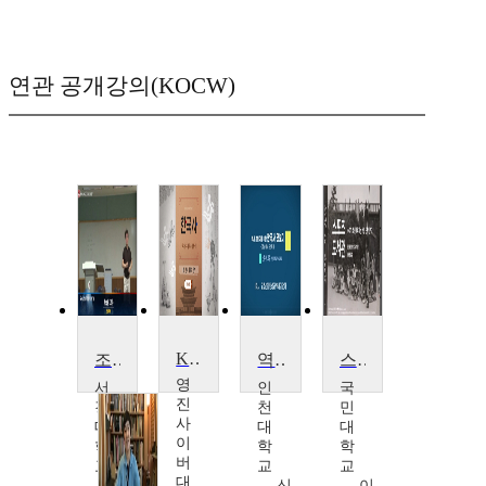
연관 공개강의(KOCW)
Korean History
조선시대사
역사초보자를 위한 한국사 엿보기
스포츠도서관
영
서
인
국
진
강
천
민
사
대
대
대
이
학
학
학
버
교
교
교
대
계
신
이