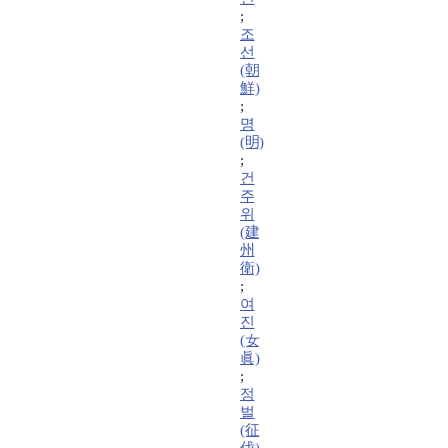
;
조
선
(朝
鮮)
;
명
(明)
;
건
주
위
(建
州
衛)
;
여
진
(女
眞)
;
정
벌
(征