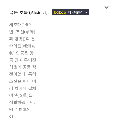
국문 초록 (Abstract)
세조대(1467
년) 조선(朝鮮)
과 명(明)의 건
주여진(建州女
眞) 협공은 양
국 간 이루어진
최초의 공동 작
전이었다. 특히
조선은 이미 여
러 차례에 걸쳐
여진(女眞)을
정벌하였지만,
명은 최초의
여...