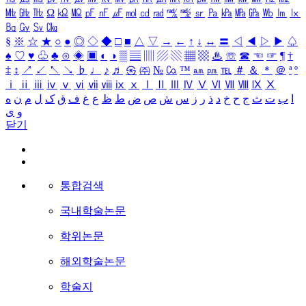
㎒
㎓
㎔
Ω
㏀
㏁
㎊
㎋
㎌
㏖
㏅
㎭
㎮
㎯
㏛
㎩
㎪
㎫
㎬
㏝
㏐
㏓
㏃
㏉
㏜
㏆
§
※
☆
★
○
●
◎
◇
◆
□
■
△
▽
→
←
↑
↓
↔
〓
◁
◀
▷
▶
♤
♠
♡
♥
♧
♣
⊙
◈
▣
◐
◑
▒
▤
▥
▨
▧
▦
▩
♨
☏
☎
☜
☞
¶
†
‡
↕
↗
↙
↖
↘
♭
♩
♪
♬
㉿
㈜
№
㏇
™
㏂
㏘
℡
＃
＆
＊
＠
ª
º
ⅰ
ⅱ
ⅲ
ⅳ
ⅴ
ⅵ
ⅶ
ⅷ
ⅸ
ⅹ
Ⅰ
Ⅱ
Ⅲ
Ⅳ
Ⅴ
Ⅵ
Ⅶ
Ⅷ
Ⅸ
Ⅹ
ا
ب
ت
ث
ج
ح
خ
د
ذ
ر
ز
س
ش
ص
ض
ط
ظ
ع
غ
ف
ق
ک
ل
م
ن
ه
و
ی
닫기
통합검색
국내학술논문
학위논문
해외학술논문
학술지