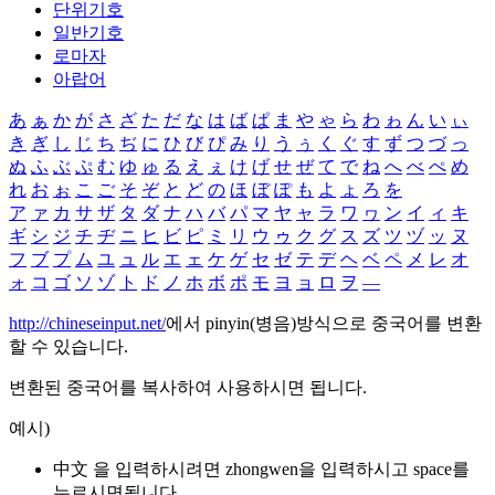
단위기호
일반기호
로마자
아랍어
あ
ぁ
か
が
さ
ざ
た
だ
な
は
ば
ぱ
ま
や
ゃ
ら
わ
ゎ
ん
い
ぃ
き
ぎ
し
じ
ち
ぢ
に
ひ
び
ぴ
み
り
う
ぅ
く
ぐ
す
ず
つ
づ
っ
ぬ
ふ
ぶ
ぷ
む
ゆ
ゅ
る
え
ぇ
け
げ
せ
ぜ
て
で
ね
へ
べ
ぺ
め
れ
お
ぉ
こ
ご
そ
ぞ
と
ど
の
ほ
ぼ
ぽ
も
よ
ょ
ろ
を
ア
ァ
カ
サ
ザ
タ
ダ
ナ
ハ
バ
パ
マ
ヤ
ャ
ラ
ワ
ヮ
ン
イ
ィ
キ
ギ
シ
ジ
チ
ヂ
ニ
ヒ
ビ
ピ
ミ
リ
ウ
ゥ
ク
グ
ス
ズ
ツ
ヅ
ッ
ヌ
フ
ブ
プ
ム
ユ
ュ
ル
エ
ェ
ケ
ゲ
セ
ゼ
テ
デ
ヘ
ベ
ペ
メ
レ
オ
ォ
コ
ゴ
ソ
ゾ
ト
ド
ノ
ホ
ボ
ポ
モ
ヨ
ョ
ロ
ヲ
―
http://chineseinput.net/
에서 pinyin(병음)방식으로 중국어를 변환
할 수 있습니다.
변환된 중국어를 복사하여 사용하시면 됩니다.
예시)
中文 을 입력하시려면
zhongwen
을 입력하시고 space를
누르시면됩니다.