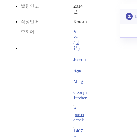
발행연도
2014
년
작성언어
Korean
주제어
세
조
(世
祖)
;
Joseon
;
Sejo
;
Ming
;
Geonju-
Jurchen
;
A
pincer
attack
;
1467
년