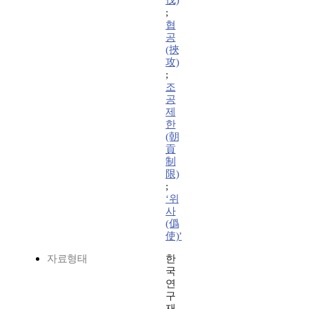
伐)
;
협
공
(挾
攻)
;
조
공
제
한
(朝
貢
制
限)
;
‘위
사
(僞
使)’
자료형태
한
국
연
구
재