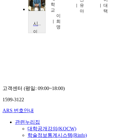
학
승
유
대
교
범
아
택
이
희
시대에 따른 한국의 악기 개론
명
이
화
여
자
대
학
교
곽
은
아
고객센터 (평일: 09:00~18:00)
1599-3122
ARS 번호안내
관련누리집
대학공개강의(KOCW)
학술정보통계시스템(Rinfo)