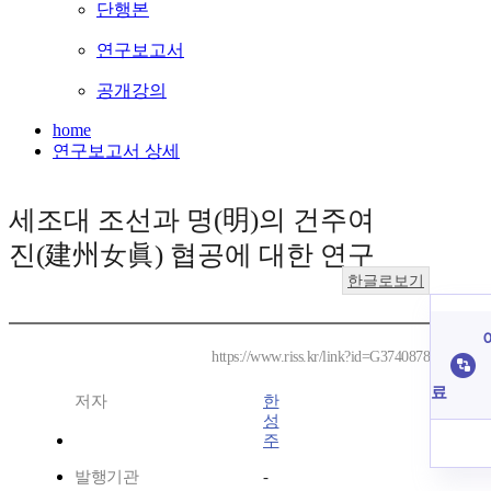
단행본
연구보고서
공개강의
home
연구보고서 상세
세조대 조선과 명(明)의 건주여
진(建州女眞) 협공에 대한 연구
한글로보기
https://www.riss.kr/link?id=G3740878
료
저자
한
성
주
발행기관
-