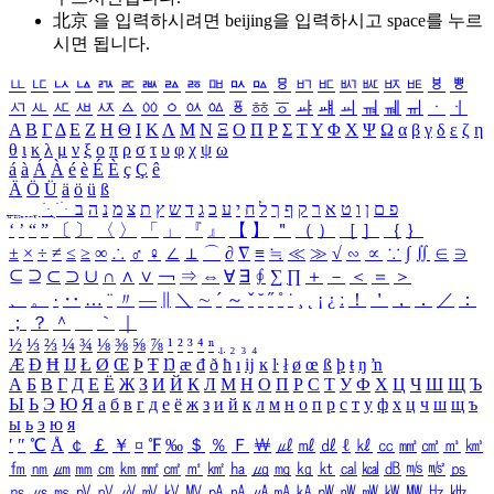
北京 을 입력하시려면
beijing
을 입력하시고 space를 누르
시면 됩니다.
ㅥ
ㅦ
ㅧ
ㅨ
ㅩ
ㅪ
ㅫ
ㅬ
ㅭ
ㅮ
ㅯ
ㅰ
ㅱ
ㅲ
ㅳ
ㅴ
ㅵ
ㅶ
ㅷ
ㅸ
ㅹ
ㅺ
ㅻ
ㅼ
ㅽ
ㅾ
ㅿ
ㆀ
ㆁ
ㆂ
ㆃ
ㆄ
ㆅ
ㆆ
ㆇ
ㆈ
ㆉ
ㆊ
ㆋ
ㆌ
ㆍ
ㆎ
Α
Β
Γ
Δ
Ε
Ζ
Η
Θ
Ι
Κ
Λ
Μ
Ν
Ξ
Ο
Π
Ρ
Σ
Τ
Υ
Φ
Χ
Ψ
Ω
α
β
γ
δ
ε
ζ
η
θ
ι
κ
λ
μ
ν
ξ
ο
π
ρ
σ
τ
υ
φ
χ
ψ
ω
á
à
Á
À
é
è
É
È
ç
Ç
ê
Ä
Ö
Ü
ä
ö
ü
ß
ְ
ֳ
ֲ
ֱ
ָ
ַ
ֵ
ֶ
ִ
ֹ
ּ
ֻ
ׂ
ׁ
ּ
ב
ה
נ
מ
צ
ת
ץ
ש
ד
ג
כ
ע
י
ח
ל
ך
ף
ק
ר
א
ט
ו
ן
ם
פ
‘
’
“
”
〔
〕
〈
〉
「
」
『
』
【
】
＂
（
）
［
］
｛
｝
±
×
÷
≠
≤
≥
∞
∴
♂
♀
∠
⊥
⌒
∂
∇
≡
≒
≪
≫
√
∽
∝
∵
∫
∬
∈
∋
⊆
⊇
⊂
⊃
∪
∩
∧
∨
￢
⇒
⇔
∀
∃
∮
∑
∏
＋
－
＜
＝
＞
、
。
·
‥
…
¨
〃
―
∥
＼
∼
´
～
ˇ
˘
˝
˚
˙
¸
˛
¡
¿
ː
！
＇
，
．
／
：
；
？
＾
＿
｀
｜
½
⅓
⅔
¼
¾
⅛
⅜
⅝
⅞
¹
²
³
⁴
ⁿ
₁
₂
₃
₄
Æ
Ð
Ħ
Ĳ
Ł
Ø
Œ
Þ
Ŧ
Ŋ
æ
đ
ð
ħ
ı
ĳ
ĸ
ŀ
ł
ø
œ
ß
þ
ŧ
ŋ
ŉ
А
Б
В
Г
Д
Е
Ё
Ж
З
И
Й
К
Л
М
Н
О
П
Р
С
Т
У
Ф
Х
Ц
Ч
Ш
Щ
Ъ
Ы
Ь
Э
Ю
Я
а
б
в
г
д
е
ё
ж
з
и
й
к
л
м
н
о
п
р
с
т
у
ф
х
ц
ч
ш
щ
ъ
ы
ь
э
ю
я
′
″
℃
Å
￠
￡
￥
¤
℉
‰
＄
％
Ｆ
￦
㎕
㎖
㎗
ℓ
㎘
㏄
㎣
㎤
㎥
㎦
㎙
㎚
㎛
㎜
㎝
㎞
㎟
㎠
㎡
㎢
㏊
㎍
㎎
㎏
㏏
㎈
㎉
㏈
㎧
㎨
㎰
㎱
㎲
㎳
㎴
㎵
㎶
㎷
㎸
㎹
㎀
㎁
㎂
㎃
㎄
㎺
㎻
㎽
㎾
㎿
㎐
㎑