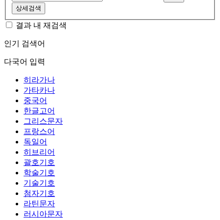
상세검색
결과 내 재검색
인기 검색어
다국어 입력
히라가나
가타카나
중국어
한글고어
그리스문자
프랑스어
독일어
히브리어
괄호기호
학술기호
기술기호
첨자기호
라틴문자
러시아문자