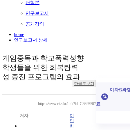
단행본
연구보고서
공개강의
home
연구보고서 상세
게임중독과 학교폭력성향
학생들을 위한 회복탄력
성 증진 프로그램의 효과
한글로보기
이 자료와 함
료
https://www.riss.kr/link?id=G3695507
저자
이
인
화