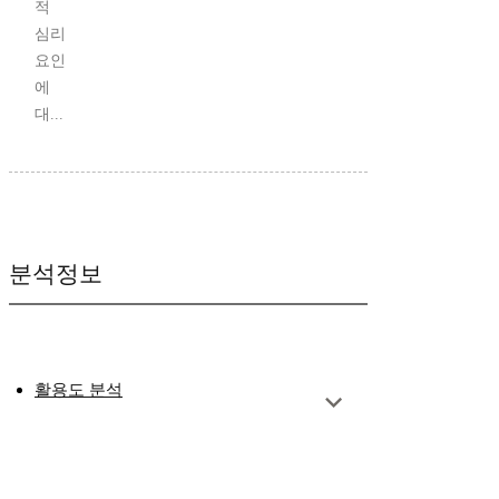
적
심리
요인
에
대...
분석정보
활용도 분석