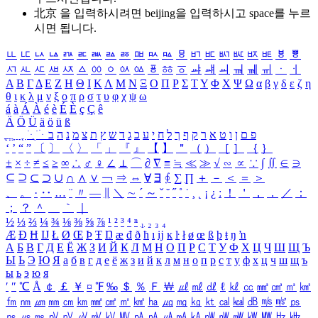
北京 을 입력하시려면
beijing
을 입력하시고 space를 누르
시면 됩니다.
ㅥ
ㅦ
ㅧ
ㅨ
ㅩ
ㅪ
ㅫ
ㅬ
ㅭ
ㅮ
ㅯ
ㅰ
ㅱ
ㅲ
ㅳ
ㅴ
ㅵ
ㅶ
ㅷ
ㅸ
ㅹ
ㅺ
ㅻ
ㅼ
ㅽ
ㅾ
ㅿ
ㆀ
ㆁ
ㆂ
ㆃ
ㆄ
ㆅ
ㆆ
ㆇ
ㆈ
ㆉ
ㆊ
ㆋ
ㆌ
ㆍ
ㆎ
Α
Β
Γ
Δ
Ε
Ζ
Η
Θ
Ι
Κ
Λ
Μ
Ν
Ξ
Ο
Π
Ρ
Σ
Τ
Υ
Φ
Χ
Ψ
Ω
α
β
γ
δ
ε
ζ
η
θ
ι
κ
λ
μ
ν
ξ
ο
π
ρ
σ
τ
υ
φ
χ
ψ
ω
á
à
Á
À
é
è
É
È
ç
Ç
ê
Ä
Ö
Ü
ä
ö
ü
ß
ְ
ֳ
ֲ
ֱ
ָ
ַ
ֵ
ֶ
ִ
ֹ
ּ
ֻ
ׂ
ׁ
ּ
ב
ה
נ
מ
צ
ת
ץ
ש
ד
ג
כ
ע
י
ח
ל
ך
ף
ק
ר
א
ט
ו
ן
ם
פ
‘
’
“
”
〔
〕
〈
〉
「
」
『
』
【
】
＂
（
）
［
］
｛
｝
±
×
÷
≠
≤
≥
∞
∴
♂
♀
∠
⊥
⌒
∂
∇
≡
≒
≪
≫
√
∽
∝
∵
∫
∬
∈
∋
⊆
⊇
⊂
⊃
∪
∩
∧
∨
￢
⇒
⇔
∀
∃
∮
∑
∏
＋
－
＜
＝
＞
、
。
·
‥
…
¨
〃
―
∥
＼
∼
´
～
ˇ
˘
˝
˚
˙
¸
˛
¡
¿
ː
！
＇
，
．
／
：
；
？
＾
＿
｀
｜
½
⅓
⅔
¼
¾
⅛
⅜
⅝
⅞
¹
²
³
⁴
ⁿ
₁
₂
₃
₄
Æ
Ð
Ħ
Ĳ
Ł
Ø
Œ
Þ
Ŧ
Ŋ
æ
đ
ð
ħ
ı
ĳ
ĸ
ŀ
ł
ø
œ
ß
þ
ŧ
ŋ
ŉ
А
Б
В
Г
Д
Е
Ё
Ж
З
И
Й
К
Л
М
Н
О
П
Р
С
Т
У
Ф
Х
Ц
Ч
Ш
Щ
Ъ
Ы
Ь
Э
Ю
Я
а
б
в
г
д
е
ё
ж
з
и
й
к
л
м
н
о
п
р
с
т
у
ф
х
ц
ч
ш
щ
ъ
ы
ь
э
ю
я
′
″
℃
Å
￠
￡
￥
¤
℉
‰
＄
％
Ｆ
￦
㎕
㎖
㎗
ℓ
㎘
㏄
㎣
㎤
㎥
㎦
㎙
㎚
㎛
㎜
㎝
㎞
㎟
㎠
㎡
㎢
㏊
㎍
㎎
㎏
㏏
㎈
㎉
㏈
㎧
㎨
㎰
㎱
㎲
㎳
㎴
㎵
㎶
㎷
㎸
㎹
㎀
㎁
㎂
㎃
㎄
㎺
㎻
㎽
㎾
㎿
㎐
㎑