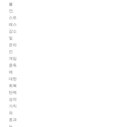
불
안,
스트
레스
감소
및
온라
인
게임
중독
에
대한
회복
탄력
성의
가치
와
효과
는