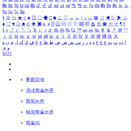
㎒
㎓
㎔
Ω
㏀
㏁
㎊
㎋
㎌
㏖
㏅
㎭
㎮
㎯
㏛
㎩
㎪
㎫
㎬
㏝
㏐
㏓
㏃
㏉
㏜
㏆
§
※
☆
★
○
●
◎
◇
◆
□
■
△
▽
→
←
↑
↓
↔
〓
◁
◀
▷
▶
♤
♠
♡
♥
♧
♣
⊙
◈
▣
◐
◑
▒
▤
▥
▨
▧
▦
▩
♨
☏
☎
☜
☞
¶
†
‡
↕
↗
↙
↖
↘
♭
♩
♪
♬
㉿
㈜
№
㏇
™
㏂
㏘
℡
＃
＆
＊
＠
ª
º
ⅰ
ⅱ
ⅲ
ⅳ
ⅴ
ⅵ
ⅶ
ⅷ
ⅸ
ⅹ
Ⅰ
Ⅱ
Ⅲ
Ⅳ
Ⅴ
Ⅵ
Ⅶ
Ⅷ
Ⅸ
Ⅹ
ا
ب
ت
ث
ج
ح
خ
د
ذ
ر
ز
س
ش
ص
ض
ط
ظ
ع
غ
ف
ق
ک
ل
م
ن
ه
و
ی
닫기
통합검색
국내학술논문
학위논문
해외학술논문
학술지