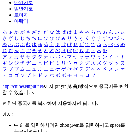
단위기호
일반기호
로마자
아랍어
あ
ぁ
か
が
さ
ざ
た
だ
な
は
ば
ぱ
ま
や
ゃ
ら
わ
ゎ
ん
い
ぃ
き
ぎ
し
じ
ち
ぢ
に
ひ
び
ぴ
み
り
う
ぅ
く
ぐ
す
ず
つ
づ
っ
ぬ
ふ
ぶ
ぷ
む
ゆ
ゅ
る
え
ぇ
け
げ
せ
ぜ
て
で
ね
へ
べ
ぺ
め
れ
お
ぉ
こ
ご
そ
ぞ
と
ど
の
ほ
ぼ
ぽ
も
よ
ょ
ろ
を
ア
ァ
カ
サ
ザ
タ
ダ
ナ
ハ
バ
パ
マ
ヤ
ャ
ラ
ワ
ヮ
ン
イ
ィ
キ
ギ
シ
ジ
チ
ヂ
ニ
ヒ
ビ
ピ
ミ
リ
ウ
ゥ
ク
グ
ス
ズ
ツ
ヅ
ッ
ヌ
フ
ブ
プ
ム
ユ
ュ
ル
エ
ェ
ケ
ゲ
セ
ゼ
テ
デ
ヘ
ベ
ペ
メ
レ
オ
ォ
コ
ゴ
ソ
ゾ
ト
ド
ノ
ホ
ボ
ポ
モ
ヨ
ョ
ロ
ヲ
―
http://chineseinput.net/
에서 pinyin(병음)방식으로 중국어를 변환
할 수 있습니다.
변환된 중국어를 복사하여 사용하시면 됩니다.
예시)
中文 을 입력하시려면
zhongwen
을 입력하시고 space를
누르시면됩니다.