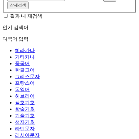
상세검색
결과 내 재검색
인기 검색어
다국어 입력
히라가나
가타카나
중국어
한글고어
그리스문자
프랑스어
독일어
히브리어
괄호기호
학술기호
기술기호
첨자기호
라틴문자
러시아문자