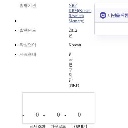
발행기관
NRF
KRM(Korean
나만을 위한
Research
Memory)
발행연도
2012
년
작성언어
Korean
자료형태
한
국
연
구
재
단
(NRF)
0
0
0
상세조회
다운로드
내보내기