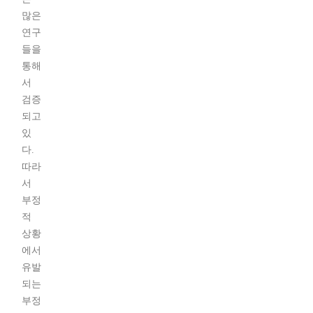
많은
연구
들을
통해
서
검증
되고
있
다.
따라
서
부정
적
상황
에서
유발
되는
부정