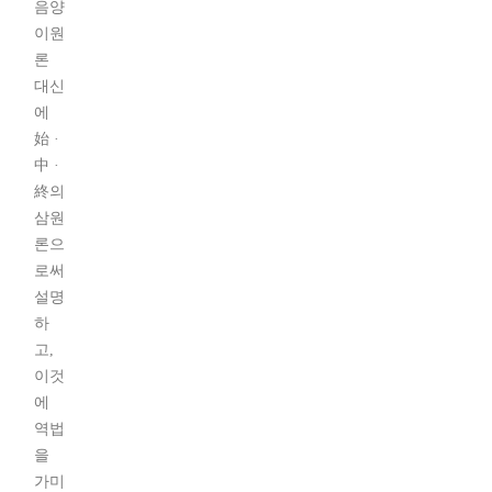
음양
이원
론
대신
에
始 ·
中 ·
終의
삼원
론으
로써
설명
하
고,
이것
에
역법
을
가미