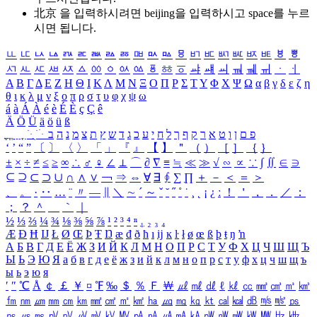
北京 을 입력하시려면
beijing
을 입력하시고 space를 누르
시면 됩니다.
ㅥ
ㅦ
ㅧ
ㅨ
ㅩ
ㅪ
ㅫ
ㅬ
ㅭ
ㅮ
ㅯ
ㅰ
ㅱ
ㅲ
ㅳ
ㅴ
ㅵ
ㅶ
ㅷ
ㅸ
ㅹ
ㅺ
ㅻ
ㅼ
ㅽ
ㅾ
ㅿ
ㆀ
ㆁ
ㆂ
ㆃ
ㆄ
ㆅ
ㆆ
ㆇ
ㆈ
ㆉ
ㆊ
ㆋ
ㆌ
ㆍ
ㆎ
Α
Β
Γ
Δ
Ε
Ζ
Η
Θ
Ι
Κ
Λ
Μ
Ν
Ξ
Ο
Π
Ρ
Σ
Τ
Υ
Φ
Χ
Ψ
Ω
α
β
γ
δ
ε
ζ
η
θ
ι
κ
λ
μ
ν
ξ
ο
π
ρ
σ
τ
υ
φ
χ
ψ
ω
á
à
Á
À
é
è
É
È
ç
Ç
ê
Ä
Ö
Ü
ä
ö
ü
ß
ְ
ֳ
ֲ
ֱ
ָ
ַ
ֵ
ֶ
ִ
ֹ
ּ
ֻ
ׂ
ׁ
ּ
ב
ה
נ
מ
צ
ת
ץ
ש
ד
ג
כ
ע
י
ח
ל
ך
ף
ק
ר
א
ט
ו
ן
ם
פ
‘
’
“
”
〔
〕
〈
〉
「
」
『
』
【
】
＂
（
）
［
］
｛
｝
±
×
÷
≠
≤
≥
∞
∴
♂
♀
∠
⊥
⌒
∂
∇
≡
≒
≪
≫
√
∽
∝
∵
∫
∬
∈
∋
⊆
⊇
⊂
⊃
∪
∩
∧
∨
￢
⇒
⇔
∀
∃
∮
∑
∏
＋
－
＜
＝
＞
、
。
·
‥
…
¨
〃
―
∥
＼
∼
´
～
ˇ
˘
˝
˚
˙
¸
˛
¡
¿
ː
！
＇
，
．
／
：
；
？
＾
＿
｀
｜
½
⅓
⅔
¼
¾
⅛
⅜
⅝
⅞
¹
²
³
⁴
ⁿ
₁
₂
₃
₄
Æ
Ð
Ħ
Ĳ
Ł
Ø
Œ
Þ
Ŧ
Ŋ
æ
đ
ð
ħ
ı
ĳ
ĸ
ŀ
ł
ø
œ
ß
þ
ŧ
ŋ
ŉ
А
Б
В
Г
Д
Е
Ё
Ж
З
И
Й
К
Л
М
Н
О
П
Р
С
Т
У
Ф
Х
Ц
Ч
Ш
Щ
Ъ
Ы
Ь
Э
Ю
Я
а
б
в
г
д
е
ё
ж
з
и
й
к
л
м
н
о
п
р
с
т
у
ф
х
ц
ч
ш
щ
ъ
ы
ь
э
ю
я
′
″
℃
Å
￠
￡
￥
¤
℉
‰
＄
％
Ｆ
￦
㎕
㎖
㎗
ℓ
㎘
㏄
㎣
㎤
㎥
㎦
㎙
㎚
㎛
㎜
㎝
㎞
㎟
㎠
㎡
㎢
㏊
㎍
㎎
㎏
㏏
㎈
㎉
㏈
㎧
㎨
㎰
㎱
㎲
㎳
㎴
㎵
㎶
㎷
㎸
㎹
㎀
㎁
㎂
㎃
㎄
㎺
㎻
㎽
㎾
㎿
㎐
㎑