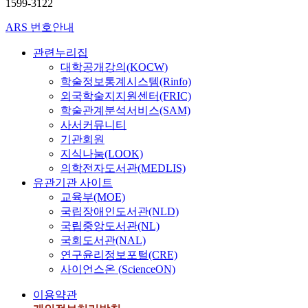
1599-3122
ARS 번호안내
관련누리집
대학공개강의(KOCW)
학술정보통계시스템(Rinfo)
외국학술지지원센터(FRIC)
학술관계분석서비스(SAM)
사서커뮤니티
기관회원
지식나눔(LOOK)
의학전자도서관(MEDLIS)
유관기관 사이트
교육부(MOE)
국립장애인도서관(NLD)
국립중앙도서관(NL)
국회도서관(NAL)
연구윤리정보포털(CRE)
사이언스온 (ScienceON)
이용약관