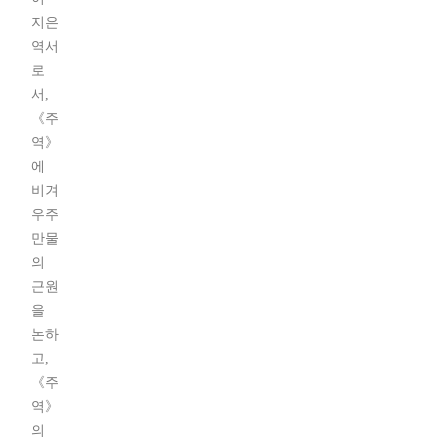
지은
역서
로
서,
《주
역》
에
비겨
우주
만물
의
근원
을
논하
고,
《주
역》
의