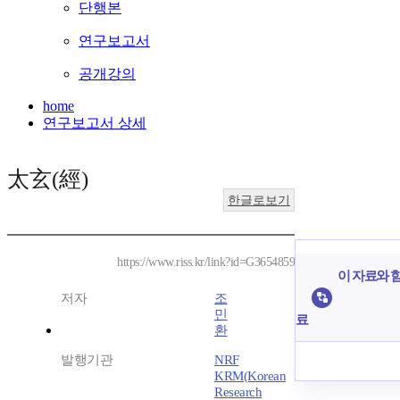
단행본
연구보고서
공개강의
home
연구보고서 상세
太玄(經)
한글로보기
https://www.riss.kr/link?id=G3654859
이 자료와 함
저자
조
민
료
환
발행기관
NRF
KRM(Korean
Research