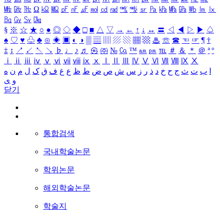
㎒
㎓
㎔
Ω
㏀
㏁
㎊
㎋
㎌
㏖
㏅
㎭
㎮
㎯
㏛
㎩
㎪
㎫
㎬
㏝
㏐
㏓
㏃
㏉
㏜
㏆
§
※
☆
★
○
●
◎
◇
◆
□
■
△
▽
→
←
↑
↓
↔
〓
◁
◀
▷
▶
♤
♠
♡
♥
♧
♣
⊙
◈
▣
◐
◑
▒
▤
▥
▨
▧
▦
▩
♨
☏
☎
☜
☞
¶
†
‡
↕
↗
↙
↖
↘
♭
♩
♪
♬
㉿
㈜
№
㏇
™
㏂
㏘
℡
＃
＆
＊
＠
ª
º
ⅰ
ⅱ
ⅲ
ⅳ
ⅴ
ⅵ
ⅶ
ⅷ
ⅸ
ⅹ
Ⅰ
Ⅱ
Ⅲ
Ⅳ
Ⅴ
Ⅵ
Ⅶ
Ⅷ
Ⅸ
Ⅹ
ا
ب
ت
ث
ج
ح
خ
د
ذ
ر
ز
س
ش
ص
ض
ط
ظ
ع
غ
ف
ق
ک
ل
م
ن
ه
و
ی
닫기
통합검색
국내학술논문
학위논문
해외학술논문
학술지