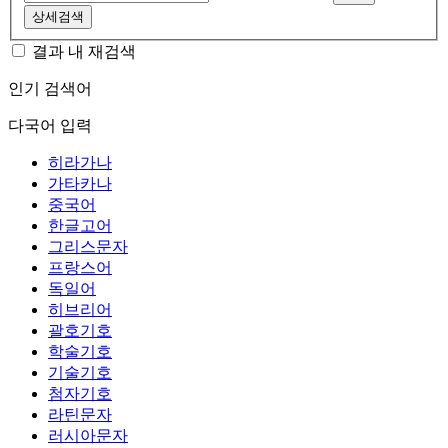
상세검색
결과 내 재검색
인기 검색어
다국어 입력
히라가나
가타카나
중국어
한글고어
그리스문자
프랑스어
독일어
히브리어
괄호기호
학술기호
기술기호
첨자기호
라틴문자
러시아문자