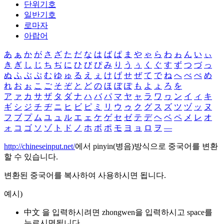
단위기호
일반기호
로마자
아랍어
あ
ぁ
か
が
さ
ざ
た
だ
な
は
ば
ぱ
ま
や
ゃ
ら
わ
ゎ
ん
い
ぃ
き
ぎ
し
じ
ち
ぢ
に
ひ
び
ぴ
み
り
う
ぅ
く
ぐ
す
ず
つ
づ
っ
ぬ
ふ
ぶ
ぷ
む
ゆ
ゅ
る
え
ぇ
け
げ
せ
ぜ
て
で
ね
へ
べ
ぺ
め
れ
お
ぉ
こ
ご
そ
ぞ
と
ど
の
ほ
ぼ
ぽ
も
よ
ょ
ろ
を
ア
ァ
カ
サ
ザ
タ
ダ
ナ
ハ
バ
パ
マ
ヤ
ャ
ラ
ワ
ヮ
ン
イ
ィ
キ
ギ
シ
ジ
チ
ヂ
ニ
ヒ
ビ
ピ
ミ
リ
ウ
ゥ
ク
グ
ス
ズ
ツ
ヅ
ッ
ヌ
フ
ブ
プ
ム
ユ
ュ
ル
エ
ェ
ケ
ゲ
セ
ゼ
テ
デ
ヘ
ベ
ペ
メ
レ
オ
ォ
コ
ゴ
ソ
ゾ
ト
ド
ノ
ホ
ボ
ポ
モ
ヨ
ョ
ロ
ヲ
―
http://chineseinput.net/
에서 pinyin(병음)방식으로 중국어를 변환
할 수 있습니다.
변환된 중국어를 복사하여 사용하시면 됩니다.
예시)
中文 을 입력하시려면
zhongwen
을 입력하시고 space를
누르시면됩니다.