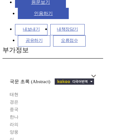
원문보기
인용하기
내보내기
내책장담기
공유하기
오류접수
부가정보
국문 초록 (Abstract)
태현
경은
중국
한나
라의
양웅
이