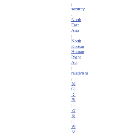
;
security
;
North
East
Asia
;
North
Korean
Human
Right
Act
;
relativism
;
상
대
주
의
;
갈
등
;
안
보