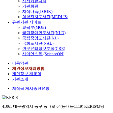
사서커뮤니티
기관회원
지식나눔(LOOK)
의학전자도서관(MEDLIS)
유관기관 사이트
교육부(MOE)
국립장애인도서관(NLD)
국립중앙도서관(NL)
국회도서관(NAL)
연구윤리정보포털(CRE)
사이언스온 (ScienceON)
이용약관
개인정보처리방침
개인정보 재동의
기관소개
저작물 게시중단요청
41061 대구광역시 동구 동내로 64(동내동1119) KERIS빌딩