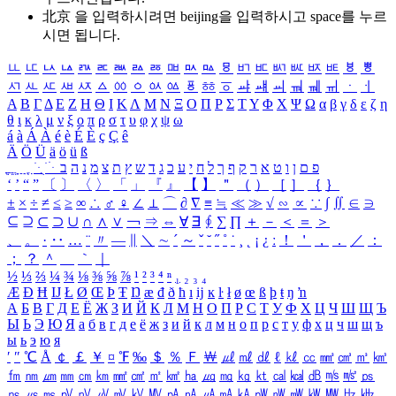
北京 을 입력하시려면
beijing
을 입력하시고 space를 누르
시면 됩니다.
ㅥ
ㅦ
ㅧ
ㅨ
ㅩ
ㅪ
ㅫ
ㅬ
ㅭ
ㅮ
ㅯ
ㅰ
ㅱ
ㅲ
ㅳ
ㅴ
ㅵ
ㅶ
ㅷ
ㅸ
ㅹ
ㅺ
ㅻ
ㅼ
ㅽ
ㅾ
ㅿ
ㆀ
ㆁ
ㆂ
ㆃ
ㆄ
ㆅ
ㆆ
ㆇ
ㆈ
ㆉ
ㆊ
ㆋ
ㆌ
ㆍ
ㆎ
Α
Β
Γ
Δ
Ε
Ζ
Η
Θ
Ι
Κ
Λ
Μ
Ν
Ξ
Ο
Π
Ρ
Σ
Τ
Υ
Φ
Χ
Ψ
Ω
α
β
γ
δ
ε
ζ
η
θ
ι
κ
λ
μ
ν
ξ
ο
π
ρ
σ
τ
υ
φ
χ
ψ
ω
á
à
Á
À
é
è
É
È
ç
Ç
ê
Ä
Ö
Ü
ä
ö
ü
ß
ְ
ֳ
ֲ
ֱ
ָ
ַ
ֵ
ֶ
ִ
ֹ
ּ
ֻ
ׂ
ׁ
ּ
ב
ה
נ
מ
צ
ת
ץ
ש
ד
ג
כ
ע
י
ח
ל
ך
ף
ק
ר
א
ט
ו
ן
ם
פ
‘
’
“
”
〔
〕
〈
〉
「
」
『
』
【
】
＂
（
）
［
］
｛
｝
±
×
÷
≠
≤
≥
∞
∴
♂
♀
∠
⊥
⌒
∂
∇
≡
≒
≪
≫
√
∽
∝
∵
∫
∬
∈
∋
⊆
⊇
⊂
⊃
∪
∩
∧
∨
￢
⇒
⇔
∀
∃
∮
∑
∏
＋
－
＜
＝
＞
、
。
·
‥
…
¨
〃
―
∥
＼
∼
´
～
ˇ
˘
˝
˚
˙
¸
˛
¡
¿
ː
！
＇
，
．
／
：
；
？
＾
＿
｀
｜
½
⅓
⅔
¼
¾
⅛
⅜
⅝
⅞
¹
²
³
⁴
ⁿ
₁
₂
₃
₄
Æ
Ð
Ħ
Ĳ
Ł
Ø
Œ
Þ
Ŧ
Ŋ
æ
đ
ð
ħ
ı
ĳ
ĸ
ŀ
ł
ø
œ
ß
þ
ŧ
ŋ
ŉ
А
Б
В
Г
Д
Е
Ё
Ж
З
И
Й
К
Л
М
Н
О
П
Р
С
Т
У
Ф
Х
Ц
Ч
Ш
Щ
Ъ
Ы
Ь
Э
Ю
Я
а
б
в
г
д
е
ё
ж
з
и
й
к
л
м
н
о
п
р
с
т
у
ф
х
ц
ч
ш
щ
ъ
ы
ь
э
ю
я
′
″
℃
Å
￠
￡
￥
¤
℉
‰
＄
％
Ｆ
￦
㎕
㎖
㎗
ℓ
㎘
㏄
㎣
㎤
㎥
㎦
㎙
㎚
㎛
㎜
㎝
㎞
㎟
㎠
㎡
㎢
㏊
㎍
㎎
㎏
㏏
㎈
㎉
㏈
㎧
㎨
㎰
㎱
㎲
㎳
㎴
㎵
㎶
㎷
㎸
㎹
㎀
㎁
㎂
㎃
㎄
㎺
㎻
㎽
㎾
㎿
㎐
㎑