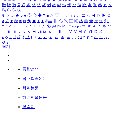
㎒
㎓
㎔
Ω
㏀
㏁
㎊
㎋
㎌
㏖
㏅
㎭
㎮
㎯
㏛
㎩
㎪
㎫
㎬
㏝
㏐
㏓
㏃
㏉
㏜
㏆
§
※
☆
★
○
●
◎
◇
◆
□
■
△
▽
→
←
↑
↓
↔
〓
◁
◀
▷
▶
♤
♠
♡
♥
♧
♣
⊙
◈
▣
◐
◑
▒
▤
▥
▨
▧
▦
▩
♨
☏
☎
☜
☞
¶
†
‡
↕
↗
↙
↖
↘
♭
♩
♪
♬
㉿
㈜
№
㏇
™
㏂
㏘
℡
＃
＆
＊
＠
ª
º
ⅰ
ⅱ
ⅲ
ⅳ
ⅴ
ⅵ
ⅶ
ⅷ
ⅸ
ⅹ
Ⅰ
Ⅱ
Ⅲ
Ⅳ
Ⅴ
Ⅵ
Ⅶ
Ⅷ
Ⅸ
Ⅹ
ا
ب
ت
ث
ج
ح
خ
د
ذ
ر
ز
س
ش
ص
ض
ط
ظ
ع
غ
ف
ق
ک
ل
م
ن
ه
و
ی
닫기
통합검색
국내학술논문
학위논문
해외학술논문
학술지