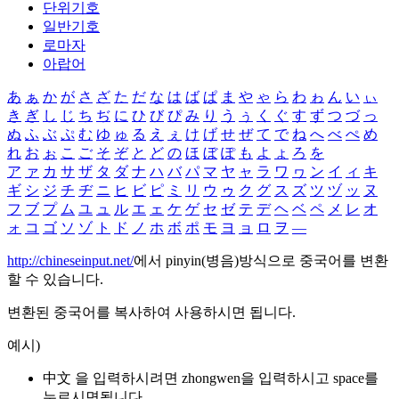
단위기호
일반기호
로마자
아랍어
あ
ぁ
か
が
さ
ざ
た
だ
な
は
ば
ぱ
ま
や
ゃ
ら
わ
ゎ
ん
い
ぃ
き
ぎ
し
じ
ち
ぢ
に
ひ
び
ぴ
み
り
う
ぅ
く
ぐ
す
ず
つ
づ
っ
ぬ
ふ
ぶ
ぷ
む
ゆ
ゅ
る
え
ぇ
け
げ
せ
ぜ
て
で
ね
へ
べ
ぺ
め
れ
お
ぉ
こ
ご
そ
ぞ
と
ど
の
ほ
ぼ
ぽ
も
よ
ょ
ろ
を
ア
ァ
カ
サ
ザ
タ
ダ
ナ
ハ
バ
パ
マ
ヤ
ャ
ラ
ワ
ヮ
ン
イ
ィ
キ
ギ
シ
ジ
チ
ヂ
ニ
ヒ
ビ
ピ
ミ
リ
ウ
ゥ
ク
グ
ス
ズ
ツ
ヅ
ッ
ヌ
フ
ブ
プ
ム
ユ
ュ
ル
エ
ェ
ケ
ゲ
セ
ゼ
テ
デ
ヘ
ベ
ペ
メ
レ
オ
ォ
コ
ゴ
ソ
ゾ
ト
ド
ノ
ホ
ボ
ポ
モ
ヨ
ョ
ロ
ヲ
―
http://chineseinput.net/
에서 pinyin(병음)방식으로 중국어를 변환
할 수 있습니다.
변환된 중국어를 복사하여 사용하시면 됩니다.
예시)
中文 을 입력하시려면
zhongwen
을 입력하시고 space를
누르시면됩니다.