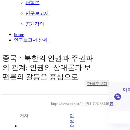
단행본
연구보고서
공개강의
home
연구보고서 상세
중국ㆍ북한의 인권과 주권과
의 관계: 인권의 상대론과 보
편론의 갈등을 중심으로
한글로보기
이 
료
https://www.riss.kr/link?id=G3735446
저자
이
상
수