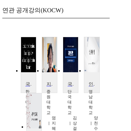
연관 공개강의(KOCW)
국제인권법
지역사회와 인권문제
국제인권법
인권과법
한
중
단
영
동
원
국
남
대
대
대
대
학
학
학
학
교
교
교
교
원
염
김
양
재
지
상
천
천
혜
걸
수