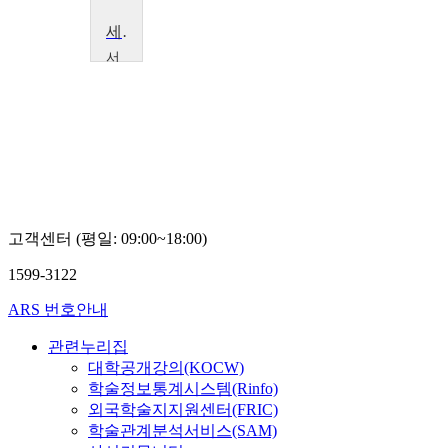
세계시민교육:민주주의와 인권
서
울
신
학
대
학
교
조
의
행
고객센터 (평일: 09:00~18:00)
1599-3122
ARS 번호안내
관련누리집
대학공개강의(KOCW)
학술정보통계시스템(Rinfo)
외국학술지지원센터(FRIC)
학술관계분석서비스(SAM)