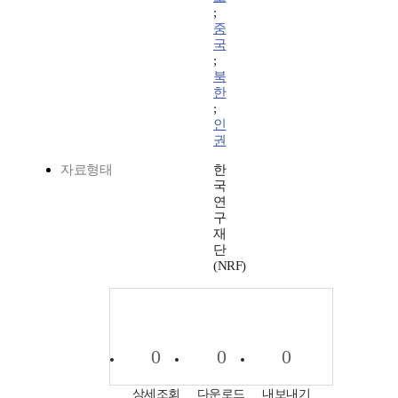
;
중
국
;
북
한
;
인
권
자료형태
한
국
연
구
재
단
(NRF)
0
0
0
상세조회
다운로드
내보내기