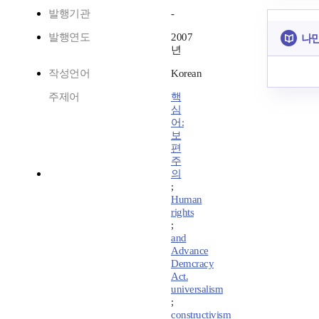
발행기관
-
발행연도
2007
나만
년
작성언어
Korean
주제어
핵
심
어:
보
편
주
의
;
Human
rights
;
and
Advance
Demcracy
Act.
universalism
;
constructivism