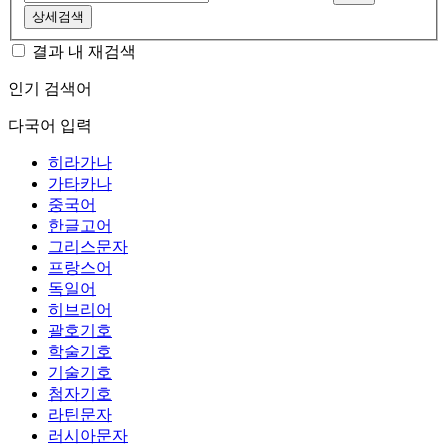
상세검색
결과 내 재검색
인기 검색어
다국어 입력
히라가나
가타카나
중국어
한글고어
그리스문자
프랑스어
독일어
히브리어
괄호기호
학술기호
기술기호
첨자기호
라틴문자
러시아문자