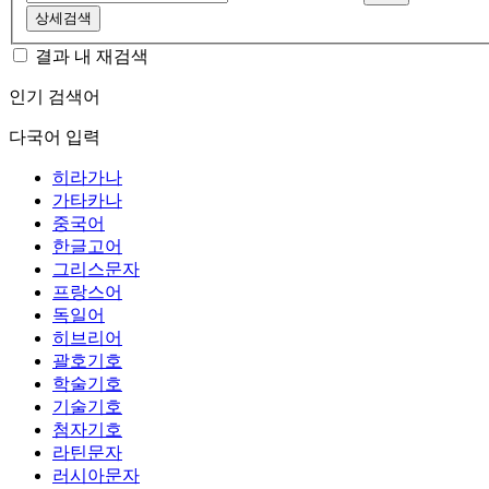
상세검색
결과 내 재검색
인기 검색어
다국어 입력
히라가나
가타카나
중국어
한글고어
그리스문자
프랑스어
독일어
히브리어
괄호기호
학술기호
기술기호
첨자기호
라틴문자
러시아문자