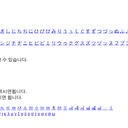
ぎ
し
じ
ち
ぢ
に
ひ
び
ぴ
み
り
う
ぅ
く
ぐ
す
ず
つ
づ
っ
ぬ
ふ
シ
ジ
チ
ヂ
ニ
ヒ
ビ
ピ
ミ
リ
ウ
ゥ
ク
グ
ス
ズ
ツ
ヅ
ッ
ヌ
フ
ブ
할 수 있습니다.
누르시면됩니다.
시면 됩니다.
ㅻ
ㅼ
ㅽ
ㅾ
ㅿ
ㆀ
ㆁ
ㆂ
ㆃ
ㆄ
ㆅ
ㆆ
ㆇ
ㆈ
ㆉ
ㆊ
ㆋ
ㆌ
ㆍ
ㆎ
θ
ι
κ
λ
μ
ν
ξ
ο
π
ρ
σ
τ
υ
φ
χ
ψ
ω