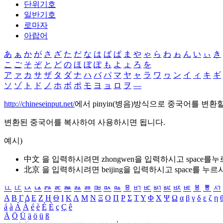
단위기호
일반기호
로마자
아랍어
あ
ぁ
か
が
さ
ざ
た
だ
な
は
ば
ぱ
ま
や
ゃ
ら
わ
ゎ
ん
い
ぃ
き
こ
ご
そ
ぞ
と
ど
の
ほ
ぼ
ぽ
も
よ
ょ
ろ
を
ア
ァ
カ
サ
ザ
タ
ダ
ナ
ハ
バ
パ
マ
ヤ
ャ
ラ
ワ
ヮ
ン
イ
ィ
キ
ギ
ソ
ゾ
ト
ド
ノ
ホ
ボ
ポ
モ
ヨ
ョ
ロ
ヲ
―
http://chineseinput.net/
에서 pinyin(병음)방식으로 중국어를 변환
변환된 중국어를 복사하여 사용하시면 됩니다.
예시)
中文 을 입력하시려면
zhongwen
을 입력하시고 space를
北京 을 입력하시려면
beijing
을 입력하시고 space를 누르
ㅥ
ㅦ
ㅧ
ㅨ
ㅩ
ㅪ
ㅫ
ㅬ
ㅭ
ㅮ
ㅯ
ㅰ
ㅱ
ㅲ
ㅳ
ㅴ
ㅵ
ㅶ
ㅷ
ㅸ
ㅹ
ㅺ
Α
Β
Γ
Δ
Ε
Ζ
Η
Θ
Ι
Κ
Λ
Μ
Ν
Ξ
Ο
Π
Ρ
Σ
Τ
Υ
Φ
Χ
Ψ
Ω
α
β
γ
δ
ε
ζ
η
á
à
Á
À
é
è
É
È
ç
Ç
ê
Ä
Ö
Ü
ä
ö
ü
ß