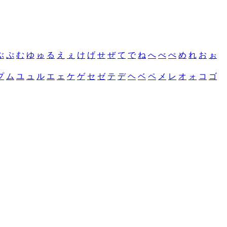
ぶ
ぷ
む
ゆ
ゅ
る
え
ぇ
け
げ
せ
ぜ
て
で
ね
へ
べ
ぺ
め
れ
お
ぉ
プ
ム
ユ
ュ
ル
エ
ェ
ケ
ゲ
セ
ゼ
テ
デ
ヘ
ベ
ペ
メ
レ
オ
ォ
コ
ゴ