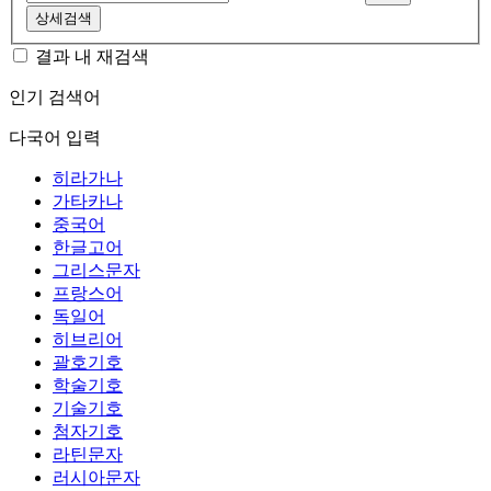
상세검색
결과 내 재검색
인기 검색어
다국어 입력
히라가나
가타카나
중국어
한글고어
그리스문자
프랑스어
독일어
히브리어
괄호기호
학술기호
기술기호
첨자기호
라틴문자
러시아문자