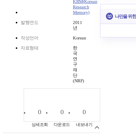
KRM(Korean
Research
Memory)
나만을 위한
발행연도
2011
년
작성언어
Korean
자료형태
한
국
연
구
재
단
(NRF)
0
0
0
상세조회
다운로드
내보내기