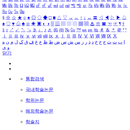
㎒
㎓
㎔
Ω
㏀
㏁
㎊
㎋
㎌
㏖
㏅
㎭
㎮
㎯
㏛
㎩
㎪
㎫
㎬
㏝
㏐
㏓
㏃
㏉
㏜
㏆
§
※
☆
★
○
●
◎
◇
◆
□
■
△
▽
→
←
↑
↓
↔
〓
◁
◀
▷
▶
♤
♠
♡
♥
♧
♣
⊙
◈
▣
◐
◑
▒
▤
▥
▨
▧
▦
▩
♨
☏
☎
☜
☞
¶
†
‡
↕
↗
↙
↖
↘
♭
♩
♪
♬
㉿
㈜
№
㏇
™
㏂
㏘
℡
＃
＆
＊
＠
ª
º
ⅰ
ⅱ
ⅲ
ⅳ
ⅴ
ⅵ
ⅶ
ⅷ
ⅸ
ⅹ
Ⅰ
Ⅱ
Ⅲ
Ⅳ
Ⅴ
Ⅵ
Ⅶ
Ⅷ
Ⅸ
Ⅹ
ا
ب
ت
ث
ج
ح
خ
د
ذ
ر
ز
س
ش
ص
ض
ط
ظ
ع
غ
ف
ق
ک
ل
م
ن
ه
و
ی
닫기
통합검색
국내학술논문
학위논문
해외학술논문
학술지