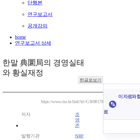
단행본
연구보고서
공개강의
home
연구보고서 상세
한말 典圜局의 경영실태
와 황실재정
한글로보기
이 자료와 함
https://www.riss.kr/link?id=G3698178
료
저자
조
영
준
발행기관
NRF