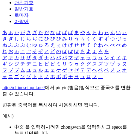
단위기호
일반기호
로마자
아랍어
あ
ぁ
か
が
さ
ざ
た
だ
な
は
ば
ぱ
ま
や
ゃ
ら
わ
ゎ
ん
い
ぃ
き
ぎ
し
じ
ち
ぢ
に
ひ
び
ぴ
み
り
う
ぅ
く
ぐ
す
ず
つ
づ
っ
ぬ
ふ
ぶ
ぷ
む
ゆ
ゅ
る
え
ぇ
け
げ
せ
ぜ
て
で
ね
へ
べ
ぺ
め
れ
お
ぉ
こ
ご
そ
ぞ
と
ど
の
ほ
ぼ
ぽ
も
よ
ょ
ろ
を
ア
ァ
カ
サ
ザ
タ
ダ
ナ
ハ
バ
パ
マ
ヤ
ャ
ラ
ワ
ヮ
ン
イ
ィ
キ
ギ
シ
ジ
チ
ヂ
ニ
ヒ
ビ
ピ
ミ
リ
ウ
ゥ
ク
グ
ス
ズ
ツ
ヅ
ッ
ヌ
フ
ブ
プ
ム
ユ
ュ
ル
エ
ェ
ケ
ゲ
セ
ゼ
テ
デ
ヘ
ベ
ペ
メ
レ
オ
ォ
コ
ゴ
ソ
ゾ
ト
ド
ノ
ホ
ボ
ポ
モ
ヨ
ョ
ロ
ヲ
―
http://chineseinput.net/
에서 pinyin(병음)방식으로 중국어를 변환
할 수 있습니다.
변환된 중국어를 복사하여 사용하시면 됩니다.
예시)
中文 을 입력하시려면
zhongwen
을 입력하시고 space를
누르시면됩니다.