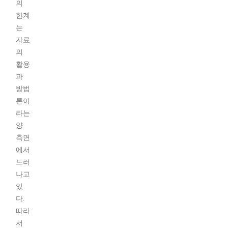
의
한계
는
자료
의
활용
과
방법
론이
라는
양
측면
에서
드러
나고
있
다.
따라
서