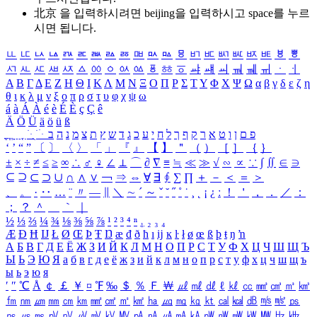
北京 을 입력하시려면
beijing
을 입력하시고 space를 누르
시면 됩니다.
ㅥ
ㅦ
ㅧ
ㅨ
ㅩ
ㅪ
ㅫ
ㅬ
ㅭ
ㅮ
ㅯ
ㅰ
ㅱ
ㅲ
ㅳ
ㅴ
ㅵ
ㅶ
ㅷ
ㅸ
ㅹ
ㅺ
ㅻ
ㅼ
ㅽ
ㅾ
ㅿ
ㆀ
ㆁ
ㆂ
ㆃ
ㆄ
ㆅ
ㆆ
ㆇ
ㆈ
ㆉ
ㆊ
ㆋ
ㆌ
ㆍ
ㆎ
Α
Β
Γ
Δ
Ε
Ζ
Η
Θ
Ι
Κ
Λ
Μ
Ν
Ξ
Ο
Π
Ρ
Σ
Τ
Υ
Φ
Χ
Ψ
Ω
α
β
γ
δ
ε
ζ
η
θ
ι
κ
λ
μ
ν
ξ
ο
π
ρ
σ
τ
υ
φ
χ
ψ
ω
á
à
Á
À
é
è
É
È
ç
Ç
ê
Ä
Ö
Ü
ä
ö
ü
ß
ְ
ֳ
ֲ
ֱ
ָ
ַ
ֵ
ֶ
ִ
ֹ
ּ
ֻ
ׂ
ׁ
ּ
ב
ה
נ
מ
צ
ת
ץ
ש
ד
ג
כ
ע
י
ח
ל
ך
ף
ק
ר
א
ט
ו
ן
ם
פ
‘
’
“
”
〔
〕
〈
〉
「
」
『
』
【
】
＂
（
）
［
］
｛
｝
±
×
÷
≠
≤
≥
∞
∴
♂
♀
∠
⊥
⌒
∂
∇
≡
≒
≪
≫
√
∽
∝
∵
∫
∬
∈
∋
⊆
⊇
⊂
⊃
∪
∩
∧
∨
￢
⇒
⇔
∀
∃
∮
∑
∏
＋
－
＜
＝
＞
、
。
·
‥
…
¨
〃
―
∥
＼
∼
´
～
ˇ
˘
˝
˚
˙
¸
˛
¡
¿
ː
！
＇
，
．
／
：
；
？
＾
＿
｀
｜
½
⅓
⅔
¼
¾
⅛
⅜
⅝
⅞
¹
²
³
⁴
ⁿ
₁
₂
₃
₄
Æ
Ð
Ħ
Ĳ
Ł
Ø
Œ
Þ
Ŧ
Ŋ
æ
đ
ð
ħ
ı
ĳ
ĸ
ŀ
ł
ø
œ
ß
þ
ŧ
ŋ
ŉ
А
Б
В
Г
Д
Е
Ё
Ж
З
И
Й
К
Л
М
Н
О
П
Р
С
Т
У
Ф
Х
Ц
Ч
Ш
Щ
Ъ
Ы
Ь
Э
Ю
Я
а
б
в
г
д
е
ё
ж
з
и
й
к
л
м
н
о
п
р
с
т
у
ф
х
ц
ч
ш
щ
ъ
ы
ь
э
ю
я
′
″
℃
Å
￠
￡
￥
¤
℉
‰
＄
％
Ｆ
￦
㎕
㎖
㎗
ℓ
㎘
㏄
㎣
㎤
㎥
㎦
㎙
㎚
㎛
㎜
㎝
㎞
㎟
㎠
㎡
㎢
㏊
㎍
㎎
㎏
㏏
㎈
㎉
㏈
㎧
㎨
㎰
㎱
㎲
㎳
㎴
㎵
㎶
㎷
㎸
㎹
㎀
㎁
㎂
㎃
㎄
㎺
㎻
㎽
㎾
㎿
㎐
㎑