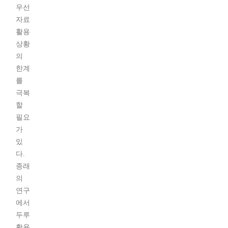
우선
자료
활용
상황
의
한계
를
극복
할
필요
가
있
다.
종래
의
연구
에서
두루
활용