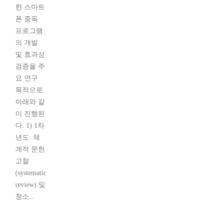
한 스마트
폰 중독
프로그램
의 개발
및 효과성
검증을 주
요 연구
목적으로
아래와 같
이 진행된
다. 1) 1차
년도: 체
계적 문헌
고찰
(systematic
review) 및
청소...