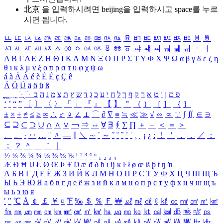
北京 을 입력하시려면
beijing
을 입력하시고 space를 누르
시면 됩니다.
ㅥ
ㅦ
ㅧ
ㅨ
ㅩ
ㅪ
ㅫ
ㅬ
ㅭ
ㅮ
ㅯ
ㅰ
ㅱ
ㅲ
ㅳ
ㅴ
ㅵ
ㅶ
ㅷ
ㅸ
ㅹ
ㅺ
ㅻ
ㅼ
ㅽ
ㅾ
ㅿ
ㆀ
ㆁ
ㆂ
ㆃ
ㆄ
ㆅ
ㆆ
ㆇ
ㆈ
ㆉ
ㆊ
ㆋ
ㆌ
ㆍ
ㆎ
Α
Β
Γ
Δ
Ε
Ζ
Η
Θ
Ι
Κ
Λ
Μ
Ν
Ξ
Ο
Π
Ρ
Σ
Τ
Υ
Φ
Χ
Ψ
Ω
α
β
γ
δ
ε
ζ
η
θ
ι
κ
λ
μ
ν
ξ
ο
π
ρ
σ
τ
υ
φ
χ
ψ
ω
á
à
Á
À
é
è
É
È
ç
Ç
ê
Ä
Ö
Ü
ä
ö
ü
ß
ְ
ֳ
ֲ
ֱ
ָ
ַ
ֵ
ֶ
ִ
ֹ
ּ
ֻ
ׂ
ׁ
ּ
ב
ה
נ
מ
צ
ת
ץ
ש
ד
ג
כ
ע
י
ח
ל
ך
ף
ק
ר
א
ט
ו
ן
ם
פ
‘
’
“
”
〔
〕
〈
〉
「
」
『
』
【
】
＂
（
）
［
］
｛
｝
±
×
÷
≠
≤
≥
∞
∴
♂
♀
∠
⊥
⌒
∂
∇
≡
≒
≪
≫
√
∽
∝
∵
∫
∬
∈
∋
⊆
⊇
⊂
⊃
∪
∩
∧
∨
￢
⇒
⇔
∀
∃
∮
∑
∏
＋
－
＜
＝
＞
、
。
·
‥
…
¨
〃
―
∥
＼
∼
´
～
ˇ
˘
˝
˚
˙
¸
˛
¡
¿
ː
！
＇
，
．
／
：
；
？
＾
＿
｀
｜
½
⅓
⅔
¼
¾
⅛
⅜
⅝
⅞
¹
²
³
⁴
ⁿ
₁
₂
₃
₄
Æ
Ð
Ħ
Ĳ
Ł
Ø
Œ
Þ
Ŧ
Ŋ
æ
đ
ð
ħ
ı
ĳ
ĸ
ŀ
ł
ø
œ
ß
þ
ŧ
ŋ
ŉ
А
Б
В
Г
Д
Е
Ё
Ж
З
И
Й
К
Л
М
Н
О
П
Р
С
Т
У
Ф
Х
Ц
Ч
Ш
Щ
Ъ
Ы
Ь
Э
Ю
Я
а
б
в
г
д
е
ё
ж
з
и
й
к
л
м
н
о
п
р
с
т
у
ф
х
ц
ч
ш
щ
ъ
ы
ь
э
ю
я
′
″
℃
Å
￠
￡
￥
¤
℉
‰
＄
％
Ｆ
￦
㎕
㎖
㎗
ℓ
㎘
㏄
㎣
㎤
㎥
㎦
㎙
㎚
㎛
㎜
㎝
㎞
㎟
㎠
㎡
㎢
㏊
㎍
㎎
㎏
㏏
㎈
㎉
㏈
㎧
㎨
㎰
㎱
㎲
㎳
㎴
㎵
㎶
㎷
㎸
㎹
㎀
㎁
㎂
㎃
㎄
㎺
㎻
㎽
㎾
㎿
㎐
㎑