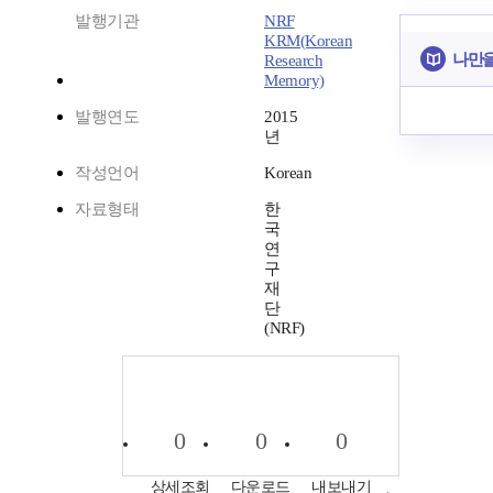
발행기관
NRF
KRM(Korean
나만을
Research
Memory)
발행연도
2015
년
작성언어
Korean
자료형태
한
국
연
구
재
단
(NRF)
0
0
0
상세조회
다운로드
내보내기