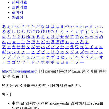
단위기호
일반기호
로마자
아랍어
あ
ぁ
か
が
さ
ざ
た
だ
な
は
ば
ぱ
ま
や
ゃ
ら
わ
ゎ
ん
い
ぃ
き
ぎ
し
じ
ち
ぢ
に
ひ
び
ぴ
み
り
う
ぅ
く
ぐ
す
ず
つ
づ
っ
ぬ
ふ
ぶ
ぷ
む
ゆ
ゅ
る
え
ぇ
け
げ
せ
ぜ
て
で
ね
へ
べ
ぺ
め
れ
お
ぉ
こ
ご
そ
ぞ
と
ど
の
ほ
ぼ
ぽ
も
よ
ょ
ろ
を
ア
ァ
カ
サ
ザ
タ
ダ
ナ
ハ
バ
パ
マ
ヤ
ャ
ラ
ワ
ヮ
ン
イ
ィ
キ
ギ
シ
ジ
チ
ヂ
ニ
ヒ
ビ
ピ
ミ
リ
ウ
ゥ
ク
グ
ス
ズ
ツ
ヅ
ッ
ヌ
フ
ブ
プ
ム
ユ
ュ
ル
エ
ェ
ケ
ゲ
セ
ゼ
テ
デ
ヘ
ベ
ペ
メ
レ
オ
ォ
コ
ゴ
ソ
ゾ
ト
ド
ノ
ホ
ボ
ポ
モ
ヨ
ョ
ロ
ヲ
―
http://chineseinput.net/
에서 pinyin(병음)방식으로 중국어를 변환
할 수 있습니다.
변환된 중국어를 복사하여 사용하시면 됩니다.
예시)
中文 을 입력하시려면
zhongwen
을 입력하시고 space를
누르시면됩니다.