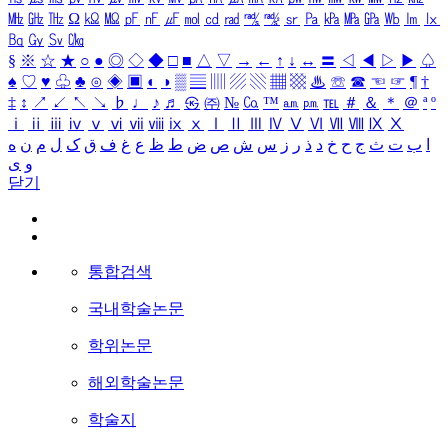
㎒
㎓
㎔
Ω
㏀
㏁
㎊
㎋
㎌
㏖
㏅
㎭
㎮
㎯
㏛
㎩
㎪
㎫
㎬
㏝
㏐
㏓
㏃
㏉
㏜
㏆
§
※
☆
★
○
●
◎
◇
◆
□
■
△
▽
→
←
↑
↓
↔
〓
◁
◀
▷
▶
♤
♠
♡
♥
♧
♣
⊙
◈
▣
◐
◑
▒
▤
▥
▨
▧
▦
▩
♨
☏
☎
☜
☞
¶
†
‡
↕
↗
↙
↖
↘
♭
♩
♪
♬
㉿
㈜
№
㏇
™
㏂
㏘
℡
＃
＆
＊
＠
ª
º
ⅰ
ⅱ
ⅲ
ⅳ
ⅴ
ⅵ
ⅶ
ⅷ
ⅸ
ⅹ
Ⅰ
Ⅱ
Ⅲ
Ⅳ
Ⅴ
Ⅵ
Ⅶ
Ⅷ
Ⅸ
Ⅹ
ا
ب
ت
ث
ج
ح
خ
د
ذ
ر
ز
س
ش
ص
ض
ط
ظ
ع
غ
ف
ق
ک
ل
م
ن
ه
و
ی
닫기
통합검색
국내학술논문
학위논문
해외학술논문
학술지