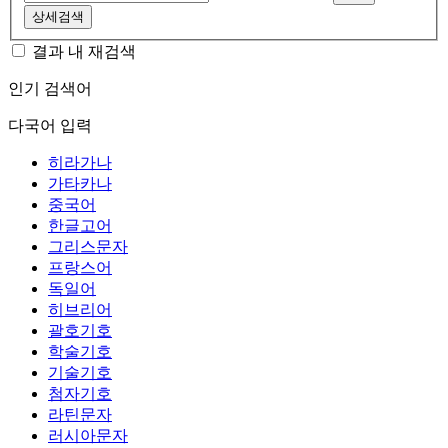
상세검색
결과 내 재검색
인기 검색어
다국어 입력
히라가나
가타카나
중국어
한글고어
그리스문자
프랑스어
독일어
히브리어
괄호기호
학술기호
기술기호
첨자기호
라틴문자
러시아문자