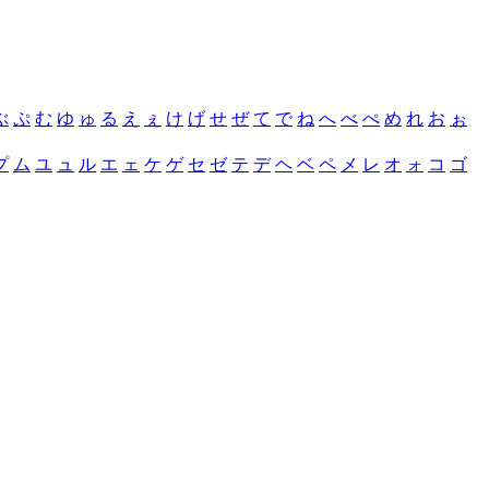
ぶ
ぷ
む
ゆ
ゅ
る
え
ぇ
け
げ
せ
ぜ
て
で
ね
へ
べ
ぺ
め
れ
お
ぉ
プ
ム
ユ
ュ
ル
エ
ェ
ケ
ゲ
セ
ゼ
テ
デ
ヘ
ベ
ペ
メ
レ
オ
ォ
コ
ゴ