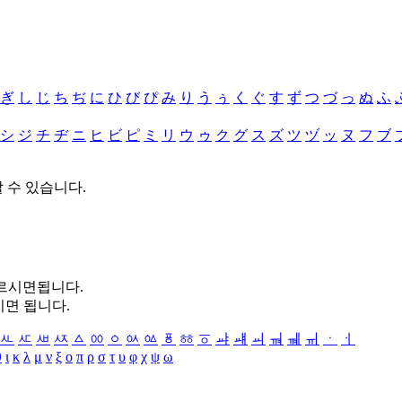
ぎ
し
じ
ち
ぢ
に
ひ
び
ぴ
み
り
う
ぅ
く
ぐ
す
ず
つ
づ
っ
ぬ
ふ
シ
ジ
チ
ヂ
ニ
ヒ
ビ
ピ
ミ
リ
ウ
ゥ
ク
グ
ス
ズ
ツ
ヅ
ッ
ヌ
フ
ブ
할 수 있습니다.
누르시면됩니다.
시면 됩니다.
ㅻ
ㅼ
ㅽ
ㅾ
ㅿ
ㆀ
ㆁ
ㆂ
ㆃ
ㆄ
ㆅ
ㆆ
ㆇ
ㆈ
ㆉ
ㆊ
ㆋ
ㆌ
ㆍ
ㆎ
θ
ι
κ
λ
μ
ν
ξ
ο
π
ρ
σ
τ
υ
φ
χ
ψ
ω