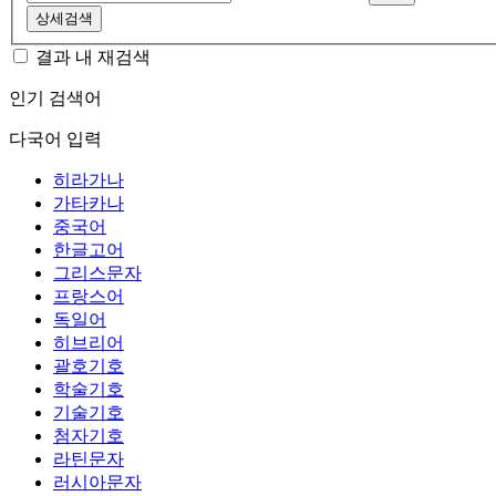
상세검색
결과 내 재검색
인기 검색어
다국어 입력
히라가나
가타카나
중국어
한글고어
그리스문자
프랑스어
독일어
히브리어
괄호기호
학술기호
기술기호
첨자기호
라틴문자
러시아문자