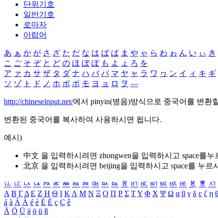
단위기호
일반기호
로마자
아랍어
あ
ぁ
か
が
さ
ざ
た
だ
な
は
ば
ぱ
ま
や
ゃ
ら
わ
ゎ
ん
い
ぃ
き
こ
ご
そ
ぞ
と
ど
の
ほ
ぼ
ぽ
も
よ
ょ
ろ
を
ア
ァ
カ
サ
ザ
タ
ダ
ナ
ハ
バ
パ
マ
ヤ
ャ
ラ
ワ
ヮ
ン
イ
ィ
キ
ギ
ソ
ゾ
ト
ド
ノ
ホ
ボ
ポ
モ
ヨ
ョ
ロ
ヲ
―
http://chineseinput.net/
에서 pinyin(병음)방식으로 중국어를 변환
변환된 중국어를 복사하여 사용하시면 됩니다.
예시)
中文 을 입력하시려면
zhongwen
을 입력하시고 space를
北京 을 입력하시려면
beijing
을 입력하시고 space를 누르
ㅥ
ㅦ
ㅧ
ㅨ
ㅩ
ㅪ
ㅫ
ㅬ
ㅭ
ㅮ
ㅯ
ㅰ
ㅱ
ㅲ
ㅳ
ㅴ
ㅵ
ㅶ
ㅷ
ㅸ
ㅹ
ㅺ
Α
Β
Γ
Δ
Ε
Ζ
Η
Θ
Ι
Κ
Λ
Μ
Ν
Ξ
Ο
Π
Ρ
Σ
Τ
Υ
Φ
Χ
Ψ
Ω
α
β
γ
δ
ε
ζ
η
á
à
Á
À
é
è
É
È
ç
Ç
ê
Ä
Ö
Ü
ä
ö
ü
ß