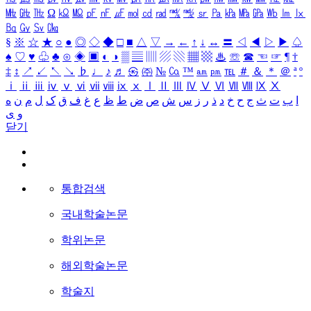
㎒
㎓
㎔
Ω
㏀
㏁
㎊
㎋
㎌
㏖
㏅
㎭
㎮
㎯
㏛
㎩
㎪
㎫
㎬
㏝
㏐
㏓
㏃
㏉
㏜
㏆
§
※
☆
★
○
●
◎
◇
◆
□
■
△
▽
→
←
↑
↓
↔
〓
◁
◀
▷
▶
♤
♠
♡
♥
♧
♣
⊙
◈
▣
◐
◑
▒
▤
▥
▨
▧
▦
▩
♨
☏
☎
☜
☞
¶
†
‡
↕
↗
↙
↖
↘
♭
♩
♪
♬
㉿
㈜
№
㏇
™
㏂
㏘
℡
＃
＆
＊
＠
ª
º
ⅰ
ⅱ
ⅲ
ⅳ
ⅴ
ⅵ
ⅶ
ⅷ
ⅸ
ⅹ
Ⅰ
Ⅱ
Ⅲ
Ⅳ
Ⅴ
Ⅵ
Ⅶ
Ⅷ
Ⅸ
Ⅹ
ا
ب
ت
ث
ج
ح
خ
د
ذ
ر
ز
س
ش
ص
ض
ط
ظ
ع
غ
ف
ق
ک
ل
م
ن
ه
و
ی
닫기
통합검색
국내학술논문
학위논문
해외학술논문
학술지