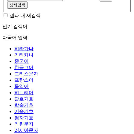
상세검색
결과 내 재검색
인기 검색어
다국어 입력
히라가나
가타카나
중국어
한글고어
그리스문자
프랑스어
독일어
히브리어
괄호기호
학술기호
기술기호
첨자기호
라틴문자
러시아문자