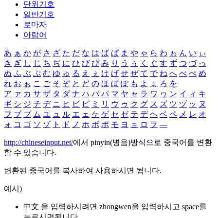
단위기호
일반기호
로마자
아랍어
あ
ぁ
か
が
さ
ざ
た
だ
な
は
ば
ぱ
ま
や
ゃ
ら
わ
ゎ
ん
い
ぃ
き
ぎ
し
じ
ち
ぢ
に
ひ
び
ぴ
み
り
う
ぅ
く
ぐ
す
ず
つ
づ
っ
ぬ
ふ
ぶ
ぷ
む
ゆ
ゅ
る
え
ぇ
け
げ
せ
ぜ
て
で
ね
へ
べ
ぺ
め
れ
お
ぉ
こ
ご
そ
ぞ
と
ど
の
ほ
ぼ
ぽ
も
よ
ょ
ろ
を
ア
ァ
カ
サ
ザ
タ
ダ
ナ
ハ
バ
パ
マ
ヤ
ャ
ラ
ワ
ヮ
ン
イ
ィ
キ
ギ
シ
ジ
チ
ヂ
ニ
ヒ
ビ
ピ
ミ
リ
ウ
ゥ
ク
グ
ス
ズ
ツ
ヅ
ッ
ヌ
フ
ブ
プ
ム
ユ
ュ
ル
エ
ェ
ケ
ゲ
セ
ゼ
テ
デ
ヘ
ベ
ペ
メ
レ
オ
ォ
コ
ゴ
ソ
ゾ
ト
ド
ノ
ホ
ボ
ポ
モ
ヨ
ョ
ロ
ヲ
―
http://chineseinput.net/
에서 pinyin(병음)방식으로 중국어를 변환
할 수 있습니다.
변환된 중국어를 복사하여 사용하시면 됩니다.
예시)
中文 을 입력하시려면
zhongwen
을 입력하시고 space를
누르시면됩니다.