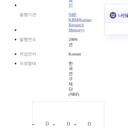
종
민
발행기관
NRF
나만을
KRM(Korean
Research
Memory)
발행연도
2009
년
작성언어
Korean
자료형태
한
국
연
구
재
단
(NRF)
0
0
0