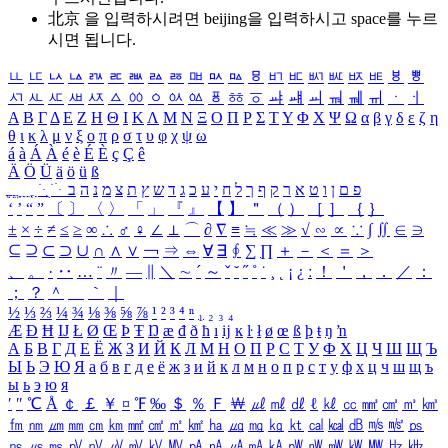
北京 을 입력하시려면
beijing
을 입력하시고 space를 누르
시면 됩니다.
ㅥ
ㅦ
ㅧ
ㅨ
ㅩ
ㅪ
ㅫ
ㅬ
ㅭ
ㅮ
ㅯ
ㅰ
ㅱ
ㅲ
ㅳ
ㅴ
ㅵ
ㅶ
ㅷ
ㅸ
ㅹ
ㅺ
ㅻ
ㅼ
ㅽ
ㅾ
ㅿ
ㆀ
ㆁ
ㆂ
ㆃ
ㆄ
ㆅ
ㆆ
ㆇ
ㆈ
ㆉ
ㆊ
ㆋ
ㆌ
ㆍ
ㆎ
Α
Β
Γ
Δ
Ε
Ζ
Η
Θ
Ι
Κ
Λ
Μ
Ν
Ξ
Ο
Π
Ρ
Σ
Τ
Υ
Φ
Χ
Ψ
Ω
α
β
γ
δ
ε
ζ
η
θ
ι
κ
λ
μ
ν
ξ
ο
π
ρ
σ
τ
υ
φ
χ
ψ
ω
á
à
Á
À
é
è
É
È
ç
Ç
ê
Ä
Ö
Ü
ä
ö
ü
ß
ְ
ֳ
ֲ
ֱ
ָ
ַ
ֵ
ֶ
ִ
ֹ
ּ
ֻ
ׂ
ׁ
ּ
ב
ה
נ
מ
צ
ת
ץ
ש
ד
ג
כ
ע
י
ח
ל
ך
ף
ק
ר
א
ט
ו
ן
ם
פ
‘
’
“
”
〔
〕
〈
〉
「
」
『
』
【
】
＂
（
）
［
］
｛
｝
±
×
÷
≠
≤
≥
∞
∴
♂
♀
∠
⊥
⌒
∂
∇
≡
≒
≪
≫
√
∽
∝
∵
∫
∬
∈
∋
⊆
⊇
⊂
⊃
∪
∩
∧
∨
￢
⇒
⇔
∀
∃
∮
∑
∏
＋
－
＜
＝
＞
、
。
·
‥
…
¨
〃
―
∥
＼
∼
´
～
ˇ
˘
˝
˚
˙
¸
˛
¡
¿
ː
！
＇
，
．
／
：
；
？
＾
＿
｀
｜
½
⅓
⅔
¼
¾
⅛
⅜
⅝
⅞
¹
²
³
⁴
ⁿ
₁
₂
₃
₄
Æ
Ð
Ħ
Ĳ
Ł
Ø
Œ
Þ
Ŧ
Ŋ
æ
đ
ð
ħ
ı
ĳ
ĸ
ŀ
ł
ø
œ
ß
þ
ŧ
ŋ
ŉ
А
Б
В
Г
Д
Е
Ё
Ж
З
И
Й
К
Л
М
Н
О
П
Р
С
Т
У
Ф
Х
Ц
Ч
Ш
Щ
Ъ
Ы
Ь
Э
Ю
Я
а
б
в
г
д
е
ё
ж
з
и
й
к
л
м
н
о
п
р
с
т
у
ф
х
ц
ч
ш
щ
ъ
ы
ь
э
ю
я
′
″
℃
Å
￠
￡
￥
¤
℉
‰
＄
％
Ｆ
￦
㎕
㎖
㎗
ℓ
㎘
㏄
㎣
㎤
㎥
㎦
㎙
㎚
㎛
㎜
㎝
㎞
㎟
㎠
㎡
㎢
㏊
㎍
㎎
㎏
㏏
㎈
㎉
㏈
㎧
㎨
㎰
㎱
㎲
㎳
㎴
㎵
㎶
㎷
㎸
㎹
㎀
㎁
㎂
㎃
㎄
㎺
㎻
㎽
㎾
㎿
㎐
㎑