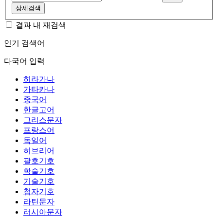
상세검색
결과 내 재검색
인기 검색어
다국어 입력
히라가나
가타카나
중국어
한글고어
그리스문자
프랑스어
독일어
히브리어
괄호기호
학술기호
기술기호
첨자기호
라틴문자
러시아문자