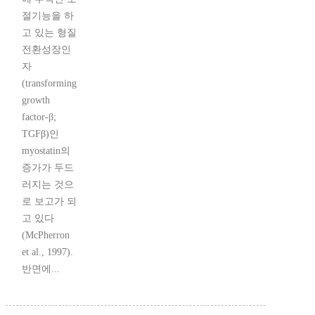
절기능을 하
고 있는 형질
전환성장인
자
(transforming
growth
factor-β;
TGFβ)인
myostatin의
증가가 두드
러지는 것으
로 보고가 되
고 있다
(McPherron
et al., 1997).
반면에...