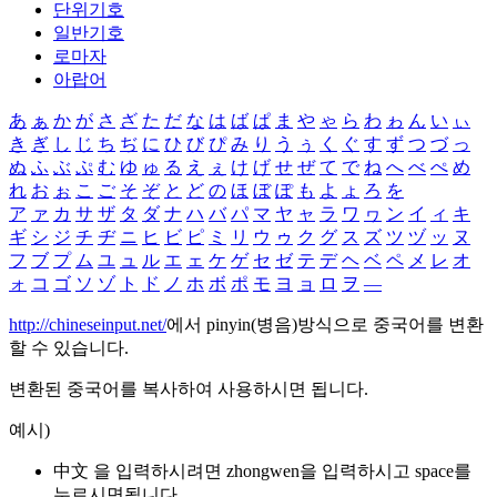
단위기호
일반기호
로마자
아랍어
あ
ぁ
か
が
さ
ざ
た
だ
な
は
ば
ぱ
ま
や
ゃ
ら
わ
ゎ
ん
い
ぃ
き
ぎ
し
じ
ち
ぢ
に
ひ
び
ぴ
み
り
う
ぅ
く
ぐ
す
ず
つ
づ
っ
ぬ
ふ
ぶ
ぷ
む
ゆ
ゅ
る
え
ぇ
け
げ
せ
ぜ
て
で
ね
へ
べ
ぺ
め
れ
お
ぉ
こ
ご
そ
ぞ
と
ど
の
ほ
ぼ
ぽ
も
よ
ょ
ろ
を
ア
ァ
カ
サ
ザ
タ
ダ
ナ
ハ
バ
パ
マ
ヤ
ャ
ラ
ワ
ヮ
ン
イ
ィ
キ
ギ
シ
ジ
チ
ヂ
ニ
ヒ
ビ
ピ
ミ
リ
ウ
ゥ
ク
グ
ス
ズ
ツ
ヅ
ッ
ヌ
フ
ブ
プ
ム
ユ
ュ
ル
エ
ェ
ケ
ゲ
セ
ゼ
テ
デ
ヘ
ベ
ペ
メ
レ
オ
ォ
コ
ゴ
ソ
ゾ
ト
ド
ノ
ホ
ボ
ポ
モ
ヨ
ョ
ロ
ヲ
―
http://chineseinput.net/
에서 pinyin(병음)방식으로 중국어를 변환
할 수 있습니다.
변환된 중국어를 복사하여 사용하시면 됩니다.
예시)
中文 을 입력하시려면
zhongwen
을 입력하시고 space를
누르시면됩니다.