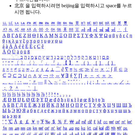
北京 을 입력하시려면
beijing
을 입력하시고 space를 누르
시면 됩니다.
ㅥ
ㅦ
ㅧ
ㅨ
ㅩ
ㅪ
ㅫ
ㅬ
ㅭ
ㅮ
ㅯ
ㅰ
ㅱ
ㅲ
ㅳ
ㅴ
ㅵ
ㅶ
ㅷ
ㅸ
ㅹ
ㅺ
ㅻ
ㅼ
ㅽ
ㅾ
ㅿ
ㆀ
ㆁ
ㆂ
ㆃ
ㆄ
ㆅ
ㆆ
ㆇ
ㆈ
ㆉ
ㆊ
ㆋ
ㆌ
ㆍ
ㆎ
Α
Β
Γ
Δ
Ε
Ζ
Η
Θ
Ι
Κ
Λ
Μ
Ν
Ξ
Ο
Π
Ρ
Σ
Τ
Υ
Φ
Χ
Ψ
Ω
α
β
γ
δ
ε
ζ
η
θ
ι
κ
λ
μ
ν
ξ
ο
π
ρ
σ
τ
υ
φ
χ
ψ
ω
á
à
Á
À
é
è
É
È
ç
Ç
ê
Ä
Ö
Ü
ä
ö
ü
ß
ְ
ֳ
ֲ
ֱ
ָ
ַ
ֵ
ֶ
ִ
ֹ
ּ
ֻ
ׂ
ׁ
ּ
ב
ה
נ
מ
צ
ת
ץ
ש
ד
ג
כ
ע
י
ח
ל
ך
ף
ק
ר
א
ט
ו
ן
ם
פ
‘
’
“
”
〔
〕
〈
〉
「
」
『
』
【
】
＂
（
）
［
］
｛
｝
±
×
÷
≠
≤
≥
∞
∴
♂
♀
∠
⊥
⌒
∂
∇
≡
≒
≪
≫
√
∽
∝
∵
∫
∬
∈
∋
⊆
⊇
⊂
⊃
∪
∩
∧
∨
￢
⇒
⇔
∀
∃
∮
∑
∏
＋
－
＜
＝
＞
、
。
·
‥
…
¨
〃
―
∥
＼
∼
´
～
ˇ
˘
˝
˚
˙
¸
˛
¡
¿
ː
！
＇
，
．
／
：
；
？
＾
＿
｀
｜
½
⅓
⅔
¼
¾
⅛
⅜
⅝
⅞
¹
²
³
⁴
ⁿ
₁
₂
₃
₄
Æ
Ð
Ħ
Ĳ
Ł
Ø
Œ
Þ
Ŧ
Ŋ
æ
đ
ð
ħ
ı
ĳ
ĸ
ŀ
ł
ø
œ
ß
þ
ŧ
ŋ
ŉ
А
Б
В
Г
Д
Е
Ё
Ж
З
И
Й
К
Л
М
Н
О
П
Р
С
Т
У
Ф
Х
Ц
Ч
Ш
Щ
Ъ
Ы
Ь
Э
Ю
Я
а
б
в
г
д
е
ё
ж
з
и
й
к
л
м
н
о
п
р
с
т
у
ф
х
ц
ч
ш
щ
ъ
ы
ь
э
ю
я
′
″
℃
Å
￠
￡
￥
¤
℉
‰
＄
％
Ｆ
￦
㎕
㎖
㎗
ℓ
㎘
㏄
㎣
㎤
㎥
㎦
㎙
㎚
㎛
㎜
㎝
㎞
㎟
㎠
㎡
㎢
㏊
㎍
㎎
㎏
㏏
㎈
㎉
㏈
㎧
㎨
㎰
㎱
㎲
㎳
㎴
㎵
㎶
㎷
㎸
㎹
㎀
㎁
㎂
㎃
㎄
㎺
㎻
㎽
㎾
㎿
㎐
㎑