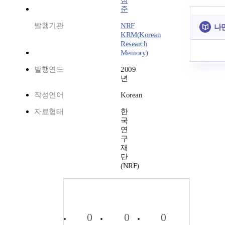
삼
준
발행기관
NRF
나
KRM(Korean
Research
Memory)
발행연도
2009
년
작성언어
Korean
자료형태
한
국
연
구
재
단
(NRF)
0
0
0