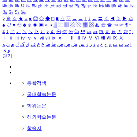
㎒
㎓
㎔
Ω
㏀
㏁
㎊
㎋
㎌
㏖
㏅
㎭
㎮
㎯
㏛
㎩
㎪
㎫
㎬
㏝
㏐
㏓
㏃
㏉
㏜
㏆
§
※
☆
★
○
●
◎
◇
◆
□
■
△
▽
→
←
↑
↓
↔
〓
◁
◀
▷
▶
♤
♠
♡
♥
♧
♣
⊙
◈
▣
◐
◑
▒
▤
▥
▨
▧
▦
▩
♨
☏
☎
☜
☞
¶
†
‡
↕
↗
↙
↖
↘
♭
♩
♪
♬
㉿
㈜
№
㏇
™
㏂
㏘
℡
＃
＆
＊
＠
ª
º
ⅰ
ⅱ
ⅲ
ⅳ
ⅴ
ⅵ
ⅶ
ⅷ
ⅸ
ⅹ
Ⅰ
Ⅱ
Ⅲ
Ⅳ
Ⅴ
Ⅵ
Ⅶ
Ⅷ
Ⅸ
Ⅹ
ا
ب
ت
ث
ج
ح
خ
د
ذ
ر
ز
س
ش
ص
ض
ط
ظ
ع
غ
ف
ق
ک
ل
م
ن
ه
و
ی
닫기
통합검색
국내학술논문
학위논문
해외학술논문
학술지