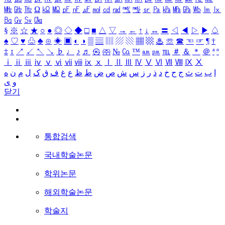
㎒
㎓
㎔
Ω
㏀
㏁
㎊
㎋
㎌
㏖
㏅
㎭
㎮
㎯
㏛
㎩
㎪
㎫
㎬
㏝
㏐
㏓
㏃
㏉
㏜
㏆
§
※
☆
★
○
●
◎
◇
◆
□
■
△
▽
→
←
↑
↓
↔
〓
◁
◀
▷
▶
♤
♠
♡
♥
♧
♣
⊙
◈
▣
◐
◑
▒
▤
▥
▨
▧
▦
▩
♨
☏
☎
☜
☞
¶
†
‡
↕
↗
↙
↖
↘
♭
♩
♪
♬
㉿
㈜
№
㏇
™
㏂
㏘
℡
＃
＆
＊
＠
ª
º
ⅰ
ⅱ
ⅲ
ⅳ
ⅴ
ⅵ
ⅶ
ⅷ
ⅸ
ⅹ
Ⅰ
Ⅱ
Ⅲ
Ⅳ
Ⅴ
Ⅵ
Ⅶ
Ⅷ
Ⅸ
Ⅹ
ا
ب
ت
ث
ج
ح
خ
د
ذ
ر
ز
س
ش
ص
ض
ط
ظ
ع
غ
ف
ق
ک
ل
م
ن
ه
و
ی
닫기
통합검색
국내학술논문
학위논문
해외학술논문
학술지