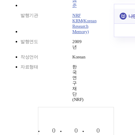
삼
준
발행기관
NRF
나
KRM(Korean
Research
Memory)
발행연도
2009
년
작성언어
Korean
자료형태
한
국
연
구
재
단
(NRF)
0
0
0