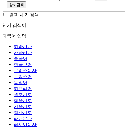
상세검색
결과 내 재검색
인기 검색어
다국어 입력
히라가나
가타카나
중국어
한글고어
그리스문자
프랑스어
독일어
히브리어
괄호기호
학술기호
기술기호
첨자기호
라틴문자
러시아문자