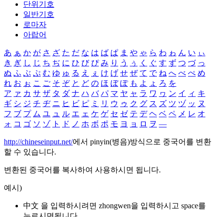
단위기호
일반기호
로마자
아랍어
あ
ぁ
か
が
さ
ざ
た
だ
な
は
ば
ぱ
ま
や
ゃ
ら
わ
ゎ
ん
い
ぃ
き
ぎ
し
じ
ち
ぢ
に
ひ
び
ぴ
み
り
う
ぅ
く
ぐ
す
ず
つ
づ
っ
ぬ
ふ
ぶ
ぷ
む
ゆ
ゅ
る
え
ぇ
け
げ
せ
ぜ
て
で
ね
へ
べ
ぺ
め
れ
お
ぉ
こ
ご
そ
ぞ
と
ど
の
ほ
ぼ
ぽ
も
よ
ょ
ろ
を
ア
ァ
カ
サ
ザ
タ
ダ
ナ
ハ
バ
パ
マ
ヤ
ャ
ラ
ワ
ヮ
ン
イ
ィ
キ
ギ
シ
ジ
チ
ヂ
ニ
ヒ
ビ
ピ
ミ
リ
ウ
ゥ
ク
グ
ス
ズ
ツ
ヅ
ッ
ヌ
フ
ブ
プ
ム
ユ
ュ
ル
エ
ェ
ケ
ゲ
セ
ゼ
テ
デ
ヘ
ベ
ペ
メ
レ
オ
ォ
コ
ゴ
ソ
ゾ
ト
ド
ノ
ホ
ボ
ポ
モ
ヨ
ョ
ロ
ヲ
―
http://chineseinput.net/
에서 pinyin(병음)방식으로 중국어를 변환
할 수 있습니다.
변환된 중국어를 복사하여 사용하시면 됩니다.
예시)
中文 을 입력하시려면
zhongwen
을 입력하시고 space를
누르시면됩니다.