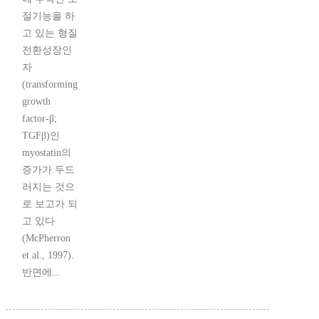
절기능을 하
고 있는 형질
전환성장인
자
(transforming
growth
factor-β;
TGFβ)인
myostatin의
증가가 두드
러지는 것으
로 보고가 되
고 있다
(McPherron
et al., 1997).
반면에...