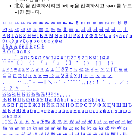
北京 을 입력하시려면
beijing
을 입력하시고 space를 누르
시면 됩니다.
ㅥ
ㅦ
ㅧ
ㅨ
ㅩ
ㅪ
ㅫ
ㅬ
ㅭ
ㅮ
ㅯ
ㅰ
ㅱ
ㅲ
ㅳ
ㅴ
ㅵ
ㅶ
ㅷ
ㅸ
ㅹ
ㅺ
ㅻ
ㅼ
ㅽ
ㅾ
ㅿ
ㆀ
ㆁ
ㆂ
ㆃ
ㆄ
ㆅ
ㆆ
ㆇ
ㆈ
ㆉ
ㆊ
ㆋ
ㆌ
ㆍ
ㆎ
Α
Β
Γ
Δ
Ε
Ζ
Η
Θ
Ι
Κ
Λ
Μ
Ν
Ξ
Ο
Π
Ρ
Σ
Τ
Υ
Φ
Χ
Ψ
Ω
α
β
γ
δ
ε
ζ
η
θ
ι
κ
λ
μ
ν
ξ
ο
π
ρ
σ
τ
υ
φ
χ
ψ
ω
á
à
Á
À
é
è
É
È
ç
Ç
ê
Ä
Ö
Ü
ä
ö
ü
ß
ְ
ֳ
ֲ
ֱ
ָ
ַ
ֵ
ֶ
ִ
ֹ
ּ
ֻ
ׂ
ׁ
ּ
ב
ה
נ
מ
צ
ת
ץ
ש
ד
ג
כ
ע
י
ח
ל
ך
ף
ק
ר
א
ט
ו
ן
ם
פ
‘
’
“
”
〔
〕
〈
〉
「
」
『
』
【
】
＂
（
）
［
］
｛
｝
±
×
÷
≠
≤
≥
∞
∴
♂
♀
∠
⊥
⌒
∂
∇
≡
≒
≪
≫
√
∽
∝
∵
∫
∬
∈
∋
⊆
⊇
⊂
⊃
∪
∩
∧
∨
￢
⇒
⇔
∀
∃
∮
∑
∏
＋
－
＜
＝
＞
、
。
·
‥
…
¨
〃
―
∥
＼
∼
´
～
ˇ
˘
˝
˚
˙
¸
˛
¡
¿
ː
！
＇
，
．
／
：
；
？
＾
＿
｀
｜
½
⅓
⅔
¼
¾
⅛
⅜
⅝
⅞
¹
²
³
⁴
ⁿ
₁
₂
₃
₄
Æ
Ð
Ħ
Ĳ
Ł
Ø
Œ
Þ
Ŧ
Ŋ
æ
đ
ð
ħ
ı
ĳ
ĸ
ŀ
ł
ø
œ
ß
þ
ŧ
ŋ
ŉ
А
Б
В
Г
Д
Е
Ё
Ж
З
И
Й
К
Л
М
Н
О
П
Р
С
Т
У
Ф
Х
Ц
Ч
Ш
Щ
Ъ
Ы
Ь
Э
Ю
Я
а
б
в
г
д
е
ё
ж
з
и
й
к
л
м
н
о
п
р
с
т
у
ф
х
ц
ч
ш
щ
ъ
ы
ь
э
ю
я
′
″
℃
Å
￠
￡
￥
¤
℉
‰
＄
％
Ｆ
￦
㎕
㎖
㎗
ℓ
㎘
㏄
㎣
㎤
㎥
㎦
㎙
㎚
㎛
㎜
㎝
㎞
㎟
㎠
㎡
㎢
㏊
㎍
㎎
㎏
㏏
㎈
㎉
㏈
㎧
㎨
㎰
㎱
㎲
㎳
㎴
㎵
㎶
㎷
㎸
㎹
㎀
㎁
㎂
㎃
㎄
㎺
㎻
㎽
㎾
㎿
㎐
㎑