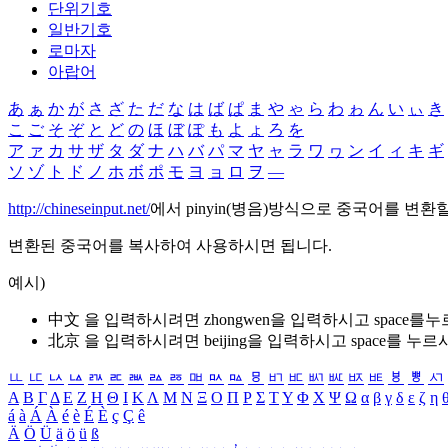
단위기호
일반기호
로마자
아랍어
あ
ぁ
か
が
さ
ざ
た
だ
な
は
ば
ぱ
ま
や
ゃ
ら
わ
ゎ
ん
い
ぃ
き
こ
ご
そ
ぞ
と
ど
の
ほ
ぼ
ぽ
も
よ
ょ
ろ
を
ア
ァ
カ
サ
ザ
タ
ダ
ナ
ハ
バ
パ
マ
ヤ
ャ
ラ
ワ
ヮ
ン
イ
ィ
キ
ギ
ソ
ゾ
ト
ド
ノ
ホ
ボ
ポ
モ
ヨ
ョ
ロ
ヲ
―
http://chineseinput.net/
에서 pinyin(병음)방식으로 중국어를 변환
변환된 중국어를 복사하여 사용하시면 됩니다.
예시)
中文 을 입력하시려면
zhongwen
을 입력하시고 space를
北京 을 입력하시려면
beijing
을 입력하시고 space를 누르
ㅥ
ㅦ
ㅧ
ㅨ
ㅩ
ㅪ
ㅫ
ㅬ
ㅭ
ㅮ
ㅯ
ㅰ
ㅱ
ㅲ
ㅳ
ㅴ
ㅵ
ㅶ
ㅷ
ㅸ
ㅹ
ㅺ
Α
Β
Γ
Δ
Ε
Ζ
Η
Θ
Ι
Κ
Λ
Μ
Ν
Ξ
Ο
Π
Ρ
Σ
Τ
Υ
Φ
Χ
Ψ
Ω
α
β
γ
δ
ε
ζ
η
á
à
Á
À
é
è
É
È
ç
Ç
ê
Ä
Ö
Ü
ä
ö
ü
ß