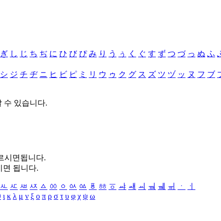
ぎ
し
じ
ち
ぢ
に
ひ
び
ぴ
み
り
う
ぅ
く
ぐ
す
ず
つ
づ
っ
ぬ
ふ
シ
ジ
チ
ヂ
ニ
ヒ
ビ
ピ
ミ
リ
ウ
ゥ
ク
グ
ス
ズ
ツ
ヅ
ッ
ヌ
フ
ブ
할 수 있습니다.
누르시면됩니다.
시면 됩니다.
ㅻ
ㅼ
ㅽ
ㅾ
ㅿ
ㆀ
ㆁ
ㆂ
ㆃ
ㆄ
ㆅ
ㆆ
ㆇ
ㆈ
ㆉ
ㆊ
ㆋ
ㆌ
ㆍ
ㆎ
θ
ι
κ
λ
μ
ν
ξ
ο
π
ρ
σ
τ
υ
φ
χ
ψ
ω