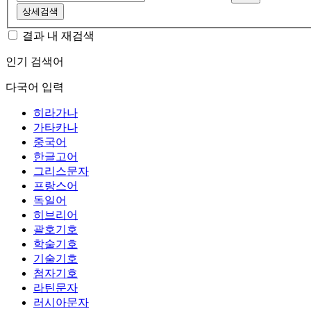
상세검색
결과 내 재검색
인기 검색어
다국어 입력
히라가나
가타카나
중국어
한글고어
그리스문자
프랑스어
독일어
히브리어
괄호기호
학술기호
기술기호
첨자기호
라틴문자
러시아문자