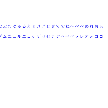
ぶ
ぷ
む
ゆ
ゅ
る
え
ぇ
け
げ
せ
ぜ
て
で
ね
へ
べ
ぺ
め
れ
お
ぉ
プ
ム
ユ
ュ
ル
エ
ェ
ケ
ゲ
セ
ゼ
テ
デ
ヘ
ベ
ペ
メ
レ
オ
ォ
コ
ゴ