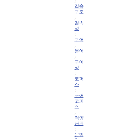
;
결속
구조
;
결속
성
;
구어
;
문어
;
구어
성
;
코퍼
스
;
구어
코퍼
스
;
억양
단위
;
문법