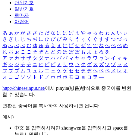
단위기호
일반기호
로마자
아랍어
あ
ぁ
か
が
さ
ざ
た
だ
な
は
ば
ぱ
ま
や
ゃ
ら
わ
ゎ
ん
い
ぃ
き
ぎ
し
じ
ち
ぢ
に
ひ
び
ぴ
み
り
う
ぅ
く
ぐ
す
ず
つ
づ
っ
ぬ
ふ
ぶ
ぷ
む
ゆ
ゅ
る
え
ぇ
け
げ
せ
ぜ
て
で
ね
へ
べ
ぺ
め
れ
お
ぉ
こ
ご
そ
ぞ
と
ど
の
ほ
ぼ
ぽ
も
よ
ょ
ろ
を
ア
ァ
カ
サ
ザ
タ
ダ
ナ
ハ
バ
パ
マ
ヤ
ャ
ラ
ワ
ヮ
ン
イ
ィ
キ
ギ
シ
ジ
チ
ヂ
ニ
ヒ
ビ
ピ
ミ
リ
ウ
ゥ
ク
グ
ス
ズ
ツ
ヅ
ッ
ヌ
フ
ブ
プ
ム
ユ
ュ
ル
エ
ェ
ケ
ゲ
セ
ゼ
テ
デ
ヘ
ベ
ペ
メ
レ
オ
ォ
コ
ゴ
ソ
ゾ
ト
ド
ノ
ホ
ボ
ポ
モ
ヨ
ョ
ロ
ヲ
―
http://chineseinput.net/
에서 pinyin(병음)방식으로 중국어를 변환
할 수 있습니다.
변환된 중국어를 복사하여 사용하시면 됩니다.
예시)
中文 을 입력하시려면
zhongwen
을 입력하시고 space를
누르시면됩니다.