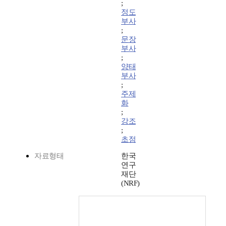
;
정도
부사
;
문장
부사
;
양태
부사
;
주제
화
;
강조
;
초점
자료형태
한국
연구
재단
(NRF)