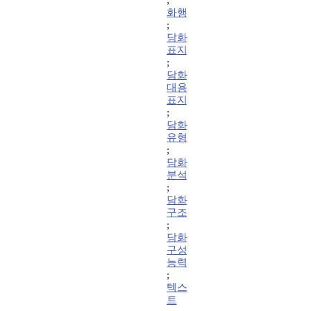
;
화행
;
담화
표지
;
담화
대용
표지
;
담화
유형
;
담화
분석
;
담화
구조
;
담화
구성
능력
;
텍스
트