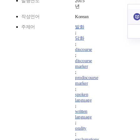
발행연도
2015
년
작성언어
Korean
주제어
발화
;
담화
;
discourse
;
discourse
marker
;
prodiscourse
marker
;
spoken
language
;
written
language
;
orality
;
exclamations