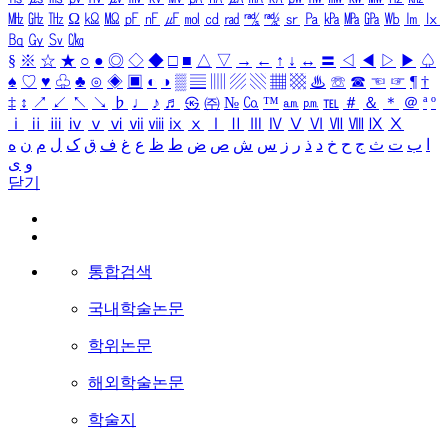
㎒
㎓
㎔
Ω
㏀
㏁
㎊
㎋
㎌
㏖
㏅
㎭
㎮
㎯
㏛
㎩
㎪
㎫
㎬
㏝
㏐
㏓
㏃
㏉
㏜
㏆
§
※
☆
★
○
●
◎
◇
◆
□
■
△
▽
→
←
↑
↓
↔
〓
◁
◀
▷
▶
♤
♠
♡
♥
♧
♣
⊙
◈
▣
◐
◑
▒
▤
▥
▨
▧
▦
▩
♨
☏
☎
☜
☞
¶
†
‡
↕
↗
↙
↖
↘
♭
♩
♪
♬
㉿
㈜
№
㏇
™
㏂
㏘
℡
＃
＆
＊
＠
ª
º
ⅰ
ⅱ
ⅲ
ⅳ
ⅴ
ⅵ
ⅶ
ⅷ
ⅸ
ⅹ
Ⅰ
Ⅱ
Ⅲ
Ⅳ
Ⅴ
Ⅵ
Ⅶ
Ⅷ
Ⅸ
Ⅹ
ا
ب
ت
ث
ج
ح
خ
د
ذ
ر
ز
س
ش
ص
ض
ط
ظ
ع
غ
ف
ق
ک
ل
م
ن
ه
و
ی
닫기
통합검색
국내학술논문
학위논문
해외학술논문
학술지