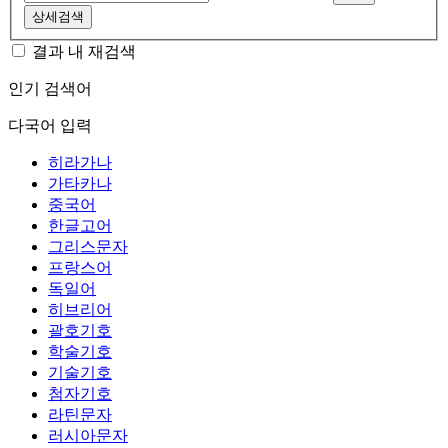
상세검색
결과 내 재검색
인기 검색어
다국어 입력
히라가나
가타카나
중국어
한글고어
그리스문자
프랑스어
독일어
히브리어
괄호기호
학술기호
기술기호
첨자기호
라틴문자
러시아문자