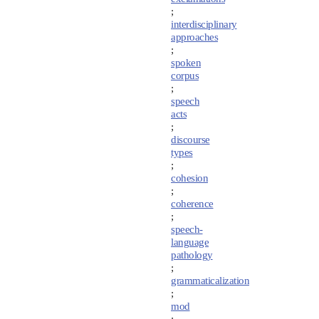
;
interdisciplinary
approaches
;
spoken
corpus
;
speech
acts
;
discourse
types
;
cohesion
;
coherence
;
speech-
language
pathology
;
grammaticalization
;
mod