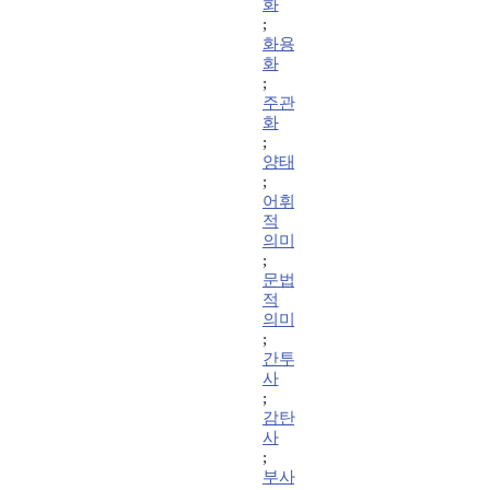
화
;
화용
화
;
주관
화
;
양태
;
어휘
적
의미
;
문법
적
의미
;
간투
사
;
감탄
사
;
부사