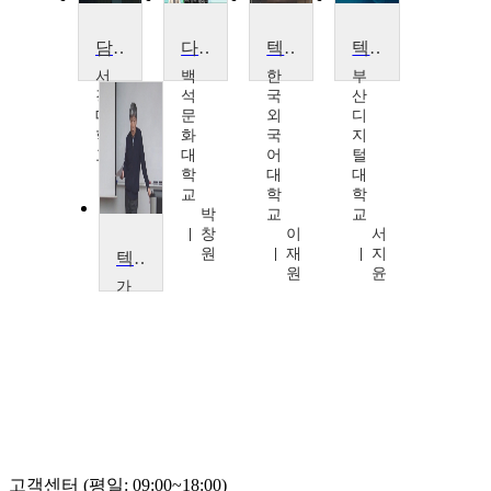
담화분석개론
다초점렌즈 가공 및 실습
텍스트언어학
텍스트데이터 빅데이터 분석
서
백
한
부
강
석
국
산
대
문
외
디
학
화
국
지
교
대
어
털
이
학
대
대
요
교
학
학
안
박
교
교
창
이
서
원
재
지
텍스트로 만나는 동서사상
원
윤
가
톨
릭
대
학
교
신
승
환
고객센터 (평일: 09:00~18:00)