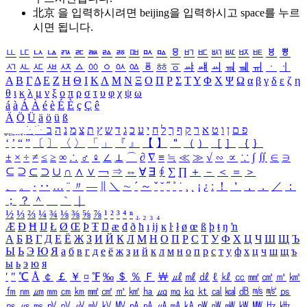
北京 을 입력하시려면
beijing
을 입력하시고 space를 누르
시면 됩니다.
ㅥ
ㅦ
ㅧ
ㅨ
ㅩ
ㅪ
ㅫ
ㅬ
ㅭ
ㅮ
ㅯ
ㅰ
ㅱ
ㅲ
ㅳ
ㅴ
ㅵ
ㅶ
ㅷ
ㅸ
ㅹ
ㅺ
ㅻ
ㅼ
ㅽ
ㅾ
ㅿ
ㆀ
ㆁ
ㆂ
ㆃ
ㆄ
ㆅ
ㆆ
ㆇ
ㆈ
ㆉ
ㆊ
ㆋ
ㆌ
ㆍ
ㆎ
Α
Β
Γ
Δ
Ε
Ζ
Η
Θ
Ι
Κ
Λ
Μ
Ν
Ξ
Ο
Π
Ρ
Σ
Τ
Υ
Φ
Χ
Ψ
Ω
α
β
γ
δ
ε
ζ
η
θ
ι
κ
λ
μ
ν
ξ
ο
π
ρ
σ
τ
υ
φ
χ
ψ
ω
á
à
Á
À
é
è
É
È
ç
Ç
ê
Ä
Ö
Ü
ä
ö
ü
ß
ְ
ֳ
ֲ
ֱ
ָ
ַ
ֵ
ֶ
ִ
ֹ
ּ
ֻ
ׂ
ׁ
ּ
ב
ה
נ
מ
צ
ת
ץ
ש
ד
ג
כ
ע
י
ח
ל
ך
ף
ק
ר
א
ט
ו
ן
ם
פ
‘
’
“
”
〔
〕
〈
〉
「
」
『
』
【
】
＂
（
）
［
］
｛
｝
±
×
÷
≠
≤
≥
∞
∴
♂
♀
∠
⊥
⌒
∂
∇
≡
≒
≪
≫
√
∽
∝
∵
∫
∬
∈
∋
⊆
⊇
⊂
⊃
∪
∩
∧
∨
￢
⇒
⇔
∀
∃
∮
∑
∏
＋
－
＜
＝
＞
、
。
·
‥
…
¨
〃
―
∥
＼
∼
´
～
ˇ
˘
˝
˚
˙
¸
˛
¡
¿
ː
！
＇
，
．
／
：
；
？
＾
＿
｀
｜
½
⅓
⅔
¼
¾
⅛
⅜
⅝
⅞
¹
²
³
⁴
ⁿ
₁
₂
₃
₄
Æ
Ð
Ħ
Ĳ
Ł
Ø
Œ
Þ
Ŧ
Ŋ
æ
đ
ð
ħ
ı
ĳ
ĸ
ŀ
ł
ø
œ
ß
þ
ŧ
ŋ
ŉ
А
Б
В
Г
Д
Е
Ё
Ж
З
И
Й
К
Л
М
Н
О
П
Р
С
Т
У
Ф
Х
Ц
Ч
Ш
Щ
Ъ
Ы
Ь
Э
Ю
Я
а
б
в
г
д
е
ё
ж
з
и
й
к
л
м
н
о
п
р
с
т
у
ф
х
ц
ч
ш
щ
ъ
ы
ь
э
ю
я
′
″
℃
Å
￠
￡
￥
¤
℉
‰
＄
％
Ｆ
￦
㎕
㎖
㎗
ℓ
㎘
㏄
㎣
㎤
㎥
㎦
㎙
㎚
㎛
㎜
㎝
㎞
㎟
㎠
㎡
㎢
㏊
㎍
㎎
㎏
㏏
㎈
㎉
㏈
㎧
㎨
㎰
㎱
㎲
㎳
㎴
㎵
㎶
㎷
㎸
㎹
㎀
㎁
㎂
㎃
㎄
㎺
㎻
㎽
㎾
㎿
㎐
㎑