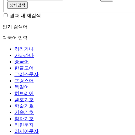
상세검색
결과 내 재검색
인기 검색어
다국어 입력
히라가나
가타카나
중국어
한글고어
그리스문자
프랑스어
독일어
히브리어
괄호기호
학술기호
기술기호
첨자기호
라틴문자
러시아문자