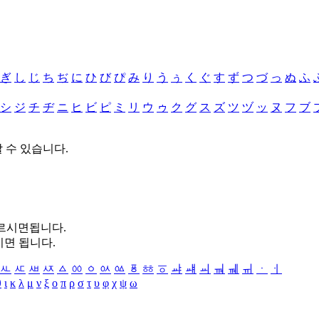
ぎ
し
じ
ち
ぢ
に
ひ
び
ぴ
み
り
う
ぅ
く
ぐ
す
ず
つ
づ
っ
ぬ
ふ
シ
ジ
チ
ヂ
ニ
ヒ
ビ
ピ
ミ
リ
ウ
ゥ
ク
グ
ス
ズ
ツ
ヅ
ッ
ヌ
フ
ブ
할 수 있습니다.
누르시면됩니다.
시면 됩니다.
ㅻ
ㅼ
ㅽ
ㅾ
ㅿ
ㆀ
ㆁ
ㆂ
ㆃ
ㆄ
ㆅ
ㆆ
ㆇ
ㆈ
ㆉ
ㆊ
ㆋ
ㆌ
ㆍ
ㆎ
θ
ι
κ
λ
μ
ν
ξ
ο
π
ρ
σ
τ
υ
φ
χ
ψ
ω