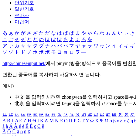
단위기호
일반기호
로마자
아랍어
あ
ぁ
か
が
さ
ざ
た
だ
な
は
ば
ぱ
ま
や
ゃ
ら
わ
ゎ
ん
い
ぃ
き
こ
ご
そ
ぞ
と
ど
の
ほ
ぼ
ぽ
も
よ
ょ
ろ
を
ア
ァ
カ
サ
ザ
タ
ダ
ナ
ハ
バ
パ
マ
ヤ
ャ
ラ
ワ
ヮ
ン
イ
ィ
キ
ギ
ソ
ゾ
ト
ド
ノ
ホ
ボ
ポ
モ
ヨ
ョ
ロ
ヲ
―
http://chineseinput.net/
에서 pinyin(병음)방식으로 중국어를 변환
변환된 중국어를 복사하여 사용하시면 됩니다.
예시)
中文 을 입력하시려면
zhongwen
을 입력하시고 space를
北京 을 입력하시려면
beijing
을 입력하시고 space를 누르
ㅥ
ㅦ
ㅧ
ㅨ
ㅩ
ㅪ
ㅫ
ㅬ
ㅭ
ㅮ
ㅯ
ㅰ
ㅱ
ㅲ
ㅳ
ㅴ
ㅵ
ㅶ
ㅷ
ㅸ
ㅹ
ㅺ
Α
Β
Γ
Δ
Ε
Ζ
Η
Θ
Ι
Κ
Λ
Μ
Ν
Ξ
Ο
Π
Ρ
Σ
Τ
Υ
Φ
Χ
Ψ
Ω
α
β
γ
δ
ε
ζ
η
á
à
Á
À
é
è
É
È
ç
Ç
ê
Ä
Ö
Ü
ä
ö
ü
ß