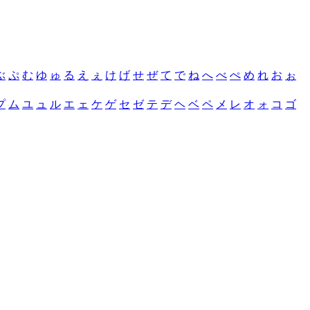
ぶ
ぷ
む
ゆ
ゅ
る
え
ぇ
け
げ
せ
ぜ
て
で
ね
へ
べ
ぺ
め
れ
お
ぉ
プ
ム
ユ
ュ
ル
エ
ェ
ケ
ゲ
セ
ゼ
テ
デ
ヘ
ベ
ペ
メ
レ
オ
ォ
コ
ゴ