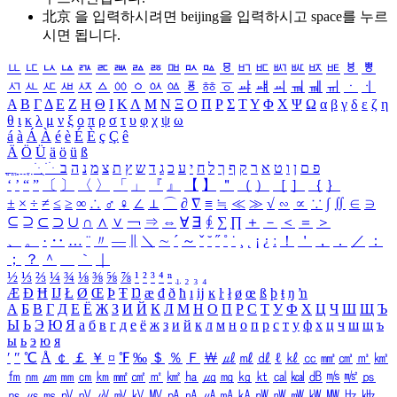
北京 을 입력하시려면
beijing
을 입력하시고 space를 누르
시면 됩니다.
ㅥ
ㅦ
ㅧ
ㅨ
ㅩ
ㅪ
ㅫ
ㅬ
ㅭ
ㅮ
ㅯ
ㅰ
ㅱ
ㅲ
ㅳ
ㅴ
ㅵ
ㅶ
ㅷ
ㅸ
ㅹ
ㅺ
ㅻ
ㅼ
ㅽ
ㅾ
ㅿ
ㆀ
ㆁ
ㆂ
ㆃ
ㆄ
ㆅ
ㆆ
ㆇ
ㆈ
ㆉ
ㆊ
ㆋ
ㆌ
ㆍ
ㆎ
Α
Β
Γ
Δ
Ε
Ζ
Η
Θ
Ι
Κ
Λ
Μ
Ν
Ξ
Ο
Π
Ρ
Σ
Τ
Υ
Φ
Χ
Ψ
Ω
α
β
γ
δ
ε
ζ
η
θ
ι
κ
λ
μ
ν
ξ
ο
π
ρ
σ
τ
υ
φ
χ
ψ
ω
á
à
Á
À
é
è
É
È
ç
Ç
ê
Ä
Ö
Ü
ä
ö
ü
ß
ְ
ֳ
ֲ
ֱ
ָ
ַ
ֵ
ֶ
ִ
ֹ
ּ
ֻ
ׂ
ׁ
ּ
ב
ה
נ
מ
צ
ת
ץ
ש
ד
ג
כ
ע
י
ח
ל
ך
ף
ק
ר
א
ט
ו
ן
ם
פ
‘
’
“
”
〔
〕
〈
〉
「
」
『
』
【
】
＂
（
）
［
］
｛
｝
±
×
÷
≠
≤
≥
∞
∴
♂
♀
∠
⊥
⌒
∂
∇
≡
≒
≪
≫
√
∽
∝
∵
∫
∬
∈
∋
⊆
⊇
⊂
⊃
∪
∩
∧
∨
￢
⇒
⇔
∀
∃
∮
∑
∏
＋
－
＜
＝
＞
、
。
·
‥
…
¨
〃
―
∥
＼
∼
´
～
ˇ
˘
˝
˚
˙
¸
˛
¡
¿
ː
！
＇
，
．
／
：
；
？
＾
＿
｀
｜
½
⅓
⅔
¼
¾
⅛
⅜
⅝
⅞
¹
²
³
⁴
ⁿ
₁
₂
₃
₄
Æ
Ð
Ħ
Ĳ
Ł
Ø
Œ
Þ
Ŧ
Ŋ
æ
đ
ð
ħ
ı
ĳ
ĸ
ŀ
ł
ø
œ
ß
þ
ŧ
ŋ
ŉ
А
Б
В
Г
Д
Е
Ё
Ж
З
И
Й
К
Л
М
Н
О
П
Р
С
Т
У
Ф
Х
Ц
Ч
Ш
Щ
Ъ
Ы
Ь
Э
Ю
Я
а
б
в
г
д
е
ё
ж
з
и
й
к
л
м
н
о
п
р
с
т
у
ф
х
ц
ч
ш
щ
ъ
ы
ь
э
ю
я
′
″
℃
Å
￠
￡
￥
¤
℉
‰
＄
％
Ｆ
￦
㎕
㎖
㎗
ℓ
㎘
㏄
㎣
㎤
㎥
㎦
㎙
㎚
㎛
㎜
㎝
㎞
㎟
㎠
㎡
㎢
㏊
㎍
㎎
㎏
㏏
㎈
㎉
㏈
㎧
㎨
㎰
㎱
㎲
㎳
㎴
㎵
㎶
㎷
㎸
㎹
㎀
㎁
㎂
㎃
㎄
㎺
㎻
㎽
㎾
㎿
㎐
㎑