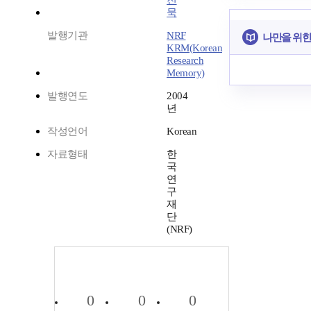
진
묵
발행기관
NRF
나만을 위한
KRM(Korean
Research
Memory)
발행연도
2004
년
작성언어
Korean
자료형태
한
국
연
구
재
단
(NRF)
0
0
0