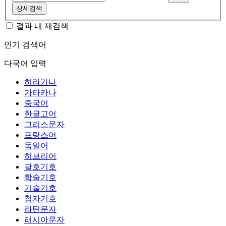
상세검색
결과 내 재검색
인기 검색어
다국어 입력
히라가나
가타카나
중국어
한글고어
그리스문자
프랑스어
독일어
히브리어
괄호기호
학술기호
기술기호
첨자기호
라틴문자
러시아문자