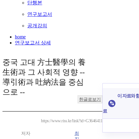
단행본
연구보고서
공개강의
home
연구보고서 상세
중국 고대 方士醫學의 養
生術과 그 사회적 영향 --
導引術과 吐納法을 중심
으로 --
이 자료와 함
한글로보기
료
https://www.riss.kr/link?id=G3646411
저자
최