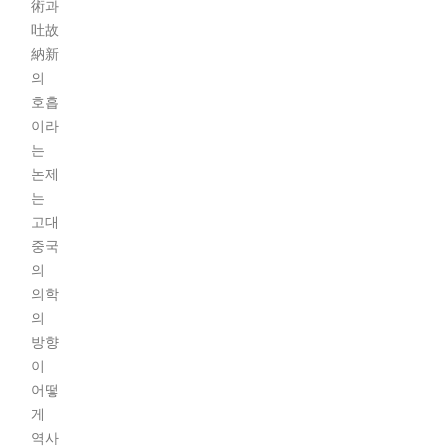
術과
吐故
納新
의
호흡
이라
는
논제
는
고대
중국
의
의학
의
방향
이
어떻
게
역사