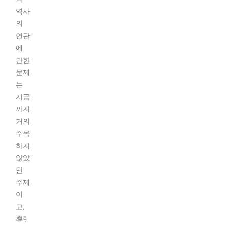
역사
의
연관
에
관한
문제
는
지금
까지
거의
주목
하지
않았
던
주제
이
고,
導引