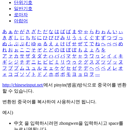
단위기호
일반기호
로마자
아랍어
あ
ぁ
か
が
さ
ざ
た
だ
な
は
ば
ぱ
ま
や
ゃ
ら
わ
ゎ
ん
い
ぃ
き
ぎ
し
じ
ち
ぢ
に
ひ
び
ぴ
み
り
う
ぅ
く
ぐ
す
ず
つ
づ
っ
ぬ
ふ
ぶ
ぷ
む
ゆ
ゅ
る
え
ぇ
け
げ
せ
ぜ
て
で
ね
へ
べ
ぺ
め
れ
お
ぉ
こ
ご
そ
ぞ
と
ど
の
ほ
ぼ
ぽ
も
よ
ょ
ろ
を
ア
ァ
カ
サ
ザ
タ
ダ
ナ
ハ
バ
パ
マ
ヤ
ャ
ラ
ワ
ヮ
ン
イ
ィ
キ
ギ
シ
ジ
チ
ヂ
ニ
ヒ
ビ
ピ
ミ
リ
ウ
ゥ
ク
グ
ス
ズ
ツ
ヅ
ッ
ヌ
フ
ブ
プ
ム
ユ
ュ
ル
エ
ェ
ケ
ゲ
セ
ゼ
テ
デ
ヘ
ベ
ペ
メ
レ
オ
ォ
コ
ゴ
ソ
ゾ
ト
ド
ノ
ホ
ボ
ポ
モ
ヨ
ョ
ロ
ヲ
―
http://chineseinput.net/
에서 pinyin(병음)방식으로 중국어를 변환
할 수 있습니다.
변환된 중국어를 복사하여 사용하시면 됩니다.
예시)
中文 을 입력하시려면
zhongwen
을 입력하시고 space를
누르시면됩니다.