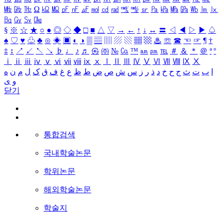
㎒
㎓
㎔
Ω
㏀
㏁
㎊
㎋
㎌
㏖
㏅
㎭
㎮
㎯
㏛
㎩
㎪
㎫
㎬
㏝
㏐
㏓
㏃
㏉
㏜
㏆
§
※
☆
★
○
●
◎
◇
◆
□
■
△
▽
→
←
↑
↓
↔
〓
◁
◀
▷
▶
♤
♠
♡
♥
♧
♣
⊙
◈
▣
◐
◑
▒
▤
▥
▨
▧
▦
▩
♨
☏
☎
☜
☞
¶
†
‡
↕
↗
↙
↖
↘
♭
♩
♪
♬
㉿
㈜
№
㏇
™
㏂
㏘
℡
＃
＆
＊
＠
ª
º
ⅰ
ⅱ
ⅲ
ⅳ
ⅴ
ⅵ
ⅶ
ⅷ
ⅸ
ⅹ
Ⅰ
Ⅱ
Ⅲ
Ⅳ
Ⅴ
Ⅵ
Ⅶ
Ⅷ
Ⅸ
Ⅹ
ا
ب
ت
ث
ج
ح
خ
د
ذ
ر
ز
س
ش
ص
ض
ط
ظ
ع
غ
ف
ق
ک
ل
م
ن
ه
و
ی
닫기
통합검색
국내학술논문
학위논문
해외학술논문
학술지