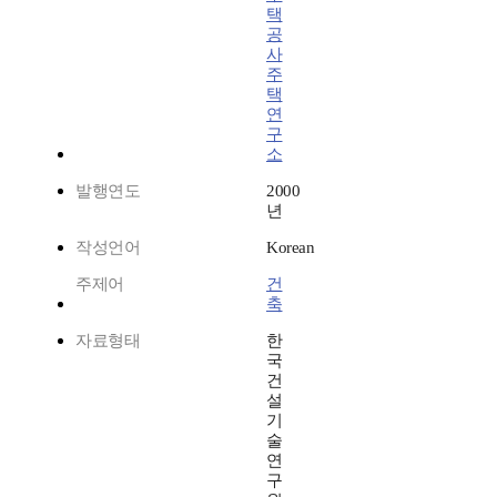
택
공
사
주
택
연
구
소
발행연도
2000
년
작성언어
Korean
주제어
건
축
자료형태
한
국
건
설
기
술
연
구