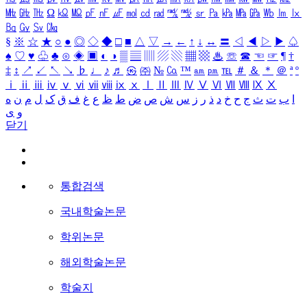
㎒
㎓
㎔
Ω
㏀
㏁
㎊
㎋
㎌
㏖
㏅
㎭
㎮
㎯
㏛
㎩
㎪
㎫
㎬
㏝
㏐
㏓
㏃
㏉
㏜
㏆
§
※
☆
★
○
●
◎
◇
◆
□
■
△
▽
→
←
↑
↓
↔
〓
◁
◀
▷
▶
♤
♠
♡
♥
♧
♣
⊙
◈
▣
◐
◑
▒
▤
▥
▨
▧
▦
▩
♨
☏
☎
☜
☞
¶
†
‡
↕
↗
↙
↖
↘
♭
♩
♪
♬
㉿
㈜
№
㏇
™
㏂
㏘
℡
＃
＆
＊
＠
ª
º
ⅰ
ⅱ
ⅲ
ⅳ
ⅴ
ⅵ
ⅶ
ⅷ
ⅸ
ⅹ
Ⅰ
Ⅱ
Ⅲ
Ⅳ
Ⅴ
Ⅵ
Ⅶ
Ⅷ
Ⅸ
Ⅹ
ا
ب
ت
ث
ج
ح
خ
د
ذ
ر
ز
س
ش
ص
ض
ط
ظ
ع
غ
ف
ق
ک
ل
م
ن
ه
و
ی
닫기
통합검색
국내학술논문
학위논문
해외학술논문
학술지