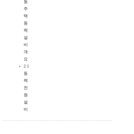
동
주
택
동
력
설
비
개
요
2.1
동
력
전
원
설
비