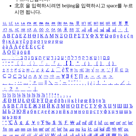
北京 을 입력하시려면
beijing
을 입력하시고 space를 누르
시면 됩니다.
ㅥ
ㅦ
ㅧ
ㅨ
ㅩ
ㅪ
ㅫ
ㅬ
ㅭ
ㅮ
ㅯ
ㅰ
ㅱ
ㅲ
ㅳ
ㅴ
ㅵ
ㅶ
ㅷ
ㅸ
ㅹ
ㅺ
ㅻ
ㅼ
ㅽ
ㅾ
ㅿ
ㆀ
ㆁ
ㆂ
ㆃ
ㆄ
ㆅ
ㆆ
ㆇ
ㆈ
ㆉ
ㆊ
ㆋ
ㆌ
ㆍ
ㆎ
Α
Β
Γ
Δ
Ε
Ζ
Η
Θ
Ι
Κ
Λ
Μ
Ν
Ξ
Ο
Π
Ρ
Σ
Τ
Υ
Φ
Χ
Ψ
Ω
α
β
γ
δ
ε
ζ
η
θ
ι
κ
λ
μ
ν
ξ
ο
π
ρ
σ
τ
υ
φ
χ
ψ
ω
á
à
Á
À
é
è
É
È
ç
Ç
ê
Ä
Ö
Ü
ä
ö
ü
ß
ְ
ֳ
ֲ
ֱ
ָ
ַ
ֵ
ֶ
ִ
ֹ
ּ
ֻ
ׂ
ׁ
ּ
ב
ה
נ
מ
צ
ת
ץ
ש
ד
ג
כ
ע
י
ח
ל
ך
ף
ק
ר
א
ט
ו
ן
ם
פ
‘
’
“
”
〔
〕
〈
〉
「
」
『
』
【
】
＂
（
）
［
］
｛
｝
±
×
÷
≠
≤
≥
∞
∴
♂
♀
∠
⊥
⌒
∂
∇
≡
≒
≪
≫
√
∽
∝
∵
∫
∬
∈
∋
⊆
⊇
⊂
⊃
∪
∩
∧
∨
￢
⇒
⇔
∀
∃
∮
∑
∏
＋
－
＜
＝
＞
、
。
·
‥
…
¨
〃
―
∥
＼
∼
´
～
ˇ
˘
˝
˚
˙
¸
˛
¡
¿
ː
！
＇
，
．
／
：
；
？
＾
＿
｀
｜
½
⅓
⅔
¼
¾
⅛
⅜
⅝
⅞
¹
²
³
⁴
ⁿ
₁
₂
₃
₄
Æ
Ð
Ħ
Ĳ
Ł
Ø
Œ
Þ
Ŧ
Ŋ
æ
đ
ð
ħ
ı
ĳ
ĸ
ŀ
ł
ø
œ
ß
þ
ŧ
ŋ
ŉ
А
Б
В
Г
Д
Е
Ё
Ж
З
И
Й
К
Л
М
Н
О
П
Р
С
Т
У
Ф
Х
Ц
Ч
Ш
Щ
Ъ
Ы
Ь
Э
Ю
Я
а
б
в
г
д
е
ё
ж
з
и
й
к
л
м
н
о
п
р
с
т
у
ф
х
ц
ч
ш
щ
ъ
ы
ь
э
ю
я
′
″
℃
Å
￠
￡
￥
¤
℉
‰
＄
％
Ｆ
￦
㎕
㎖
㎗
ℓ
㎘
㏄
㎣
㎤
㎥
㎦
㎙
㎚
㎛
㎜
㎝
㎞
㎟
㎠
㎡
㎢
㏊
㎍
㎎
㎏
㏏
㎈
㎉
㏈
㎧
㎨
㎰
㎱
㎲
㎳
㎴
㎵
㎶
㎷
㎸
㎹
㎀
㎁
㎂
㎃
㎄
㎺
㎻
㎽
㎾
㎿
㎐
㎑