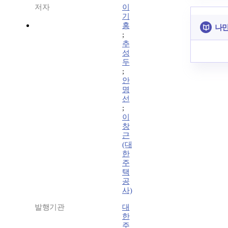
저자
이
기
홍
나만
;
추
성
두
;
안
명
선
;
이
창
근
(대
한
주
택
공
사)
발행기관
대
한
주