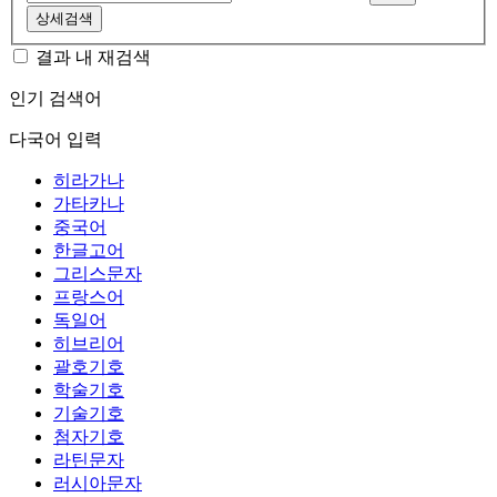
상세검색
결과 내 재검색
인기 검색어
다국어 입력
히라가나
가타카나
중국어
한글고어
그리스문자
프랑스어
독일어
히브리어
괄호기호
학술기호
기술기호
첨자기호
라틴문자
러시아문자