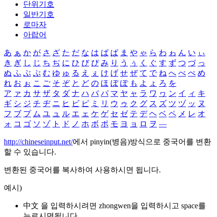
단위기호
일반기호
로마자
아랍어
あ
ぁ
か
が
さ
ざ
た
だ
な
は
ば
ぱ
ま
や
ゃ
ら
わ
ゎ
ん
い
ぃ
き
ぎ
し
じ
ち
ぢ
に
ひ
び
ぴ
み
り
う
ぅ
く
ぐ
す
ず
つ
づ
っ
ぬ
ふ
ぶ
ぷ
む
ゆ
ゅ
る
え
ぇ
け
げ
せ
ぜ
て
で
ね
へ
べ
ぺ
め
れ
お
ぉ
こ
ご
そ
ぞ
と
ど
の
ほ
ぼ
ぽ
も
よ
ょ
ろ
を
ア
ァ
カ
サ
ザ
タ
ダ
ナ
ハ
バ
パ
マ
ヤ
ャ
ラ
ワ
ヮ
ン
イ
ィ
キ
ギ
シ
ジ
チ
ヂ
ニ
ヒ
ビ
ピ
ミ
リ
ウ
ゥ
ク
グ
ス
ズ
ツ
ヅ
ッ
ヌ
フ
ブ
プ
ム
ユ
ュ
ル
エ
ェ
ケ
ゲ
セ
ゼ
テ
デ
ヘ
ベ
ペ
メ
レ
オ
ォ
コ
ゴ
ソ
ゾ
ト
ド
ノ
ホ
ボ
ポ
モ
ヨ
ョ
ロ
ヲ
―
http://chineseinput.net/
에서 pinyin(병음)방식으로 중국어를 변환
할 수 있습니다.
변환된 중국어를 복사하여 사용하시면 됩니다.
예시)
中文 을 입력하시려면
zhongwen
을 입력하시고 space를
누르시면됩니다.