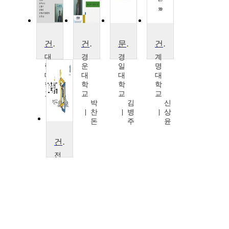
건축공정관리
건축계획방법론
문화로읽는건축이야기
건축법과실무
대
경
경
계
림
운
일
명
대
대
대
대
학
학
학
학
교
교
교
교
권
박
김
신
오
찬
병
상
철
돈
주
윤
건축법규
전
주
대
학
교
최
영
준