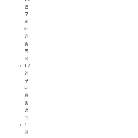
연
구
의
배
경
및
목
적
1.2
연
구
내
용
및
범
위
2.
공