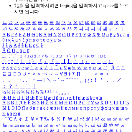
北京 을 입력하시려면
beijing
을 입력하시고 space를 누르
시면 됩니다.
ㅥ
ㅦ
ㅧ
ㅨ
ㅩ
ㅪ
ㅫ
ㅬ
ㅭ
ㅮ
ㅯ
ㅰ
ㅱ
ㅲ
ㅳ
ㅴ
ㅵ
ㅶ
ㅷ
ㅸ
ㅹ
ㅺ
ㅻ
ㅼ
ㅽ
ㅾ
ㅿ
ㆀ
ㆁ
ㆂ
ㆃ
ㆄ
ㆅ
ㆆ
ㆇ
ㆈ
ㆉ
ㆊ
ㆋ
ㆌ
ㆍ
ㆎ
Α
Β
Γ
Δ
Ε
Ζ
Η
Θ
Ι
Κ
Λ
Μ
Ν
Ξ
Ο
Π
Ρ
Σ
Τ
Υ
Φ
Χ
Ψ
Ω
α
β
γ
δ
ε
ζ
η
θ
ι
κ
λ
μ
ν
ξ
ο
π
ρ
σ
τ
υ
φ
χ
ψ
ω
á
à
Á
À
é
è
É
È
ç
Ç
ê
Ä
Ö
Ü
ä
ö
ü
ß
ְ
ֳ
ֲ
ֱ
ָ
ַ
ֵ
ֶ
ִ
ֹ
ּ
ֻ
ׂ
ׁ
ּ
ב
ה
נ
מ
צ
ת
ץ
ש
ד
ג
כ
ע
י
ח
ל
ך
ף
ק
ר
א
ט
ו
ן
ם
פ
‘
’
“
”
〔
〕
〈
〉
「
」
『
』
【
】
＂
（
）
［
］
｛
｝
±
×
÷
≠
≤
≥
∞
∴
♂
♀
∠
⊥
⌒
∂
∇
≡
≒
≪
≫
√
∽
∝
∵
∫
∬
∈
∋
⊆
⊇
⊂
⊃
∪
∩
∧
∨
￢
⇒
⇔
∀
∃
∮
∑
∏
＋
－
＜
＝
＞
、
。
·
‥
…
¨
〃
―
∥
＼
∼
´
～
ˇ
˘
˝
˚
˙
¸
˛
¡
¿
ː
！
＇
，
．
／
：
；
？
＾
＿
｀
｜
½
⅓
⅔
¼
¾
⅛
⅜
⅝
⅞
¹
²
³
⁴
ⁿ
₁
₂
₃
₄
Æ
Ð
Ħ
Ĳ
Ł
Ø
Œ
Þ
Ŧ
Ŋ
æ
đ
ð
ħ
ı
ĳ
ĸ
ŀ
ł
ø
œ
ß
þ
ŧ
ŋ
ŉ
А
Б
В
Г
Д
Е
Ё
Ж
З
И
Й
К
Л
М
Н
О
П
Р
С
Т
У
Ф
Х
Ц
Ч
Ш
Щ
Ъ
Ы
Ь
Э
Ю
Я
а
б
в
г
д
е
ё
ж
з
и
й
к
л
м
н
о
п
р
с
т
у
ф
х
ц
ч
ш
щ
ъ
ы
ь
э
ю
я
′
″
℃
Å
￠
￡
￥
¤
℉
‰
＄
％
Ｆ
￦
㎕
㎖
㎗
ℓ
㎘
㏄
㎣
㎤
㎥
㎦
㎙
㎚
㎛
㎜
㎝
㎞
㎟
㎠
㎡
㎢
㏊
㎍
㎎
㎏
㏏
㎈
㎉
㏈
㎧
㎨
㎰
㎱
㎲
㎳
㎴
㎵
㎶
㎷
㎸
㎹
㎀
㎁
㎂
㎃
㎄
㎺
㎻
㎽
㎾
㎿
㎐
㎑