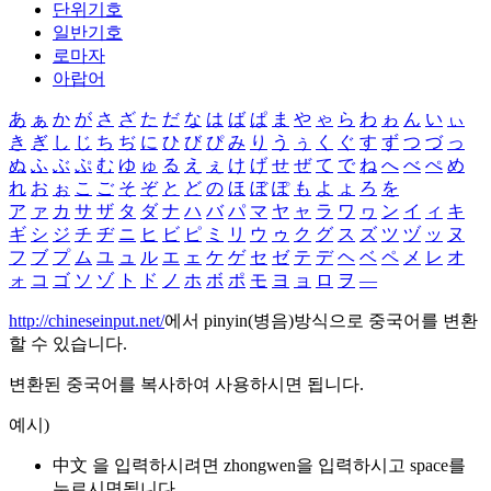
단위기호
일반기호
로마자
아랍어
あ
ぁ
か
が
さ
ざ
た
だ
な
は
ば
ぱ
ま
や
ゃ
ら
わ
ゎ
ん
い
ぃ
き
ぎ
し
じ
ち
ぢ
に
ひ
び
ぴ
み
り
う
ぅ
く
ぐ
す
ず
つ
づ
っ
ぬ
ふ
ぶ
ぷ
む
ゆ
ゅ
る
え
ぇ
け
げ
せ
ぜ
て
で
ね
へ
べ
ぺ
め
れ
お
ぉ
こ
ご
そ
ぞ
と
ど
の
ほ
ぼ
ぽ
も
よ
ょ
ろ
を
ア
ァ
カ
サ
ザ
タ
ダ
ナ
ハ
バ
パ
マ
ヤ
ャ
ラ
ワ
ヮ
ン
イ
ィ
キ
ギ
シ
ジ
チ
ヂ
ニ
ヒ
ビ
ピ
ミ
リ
ウ
ゥ
ク
グ
ス
ズ
ツ
ヅ
ッ
ヌ
フ
ブ
プ
ム
ユ
ュ
ル
エ
ェ
ケ
ゲ
セ
ゼ
テ
デ
ヘ
ベ
ペ
メ
レ
オ
ォ
コ
ゴ
ソ
ゾ
ト
ド
ノ
ホ
ボ
ポ
モ
ヨ
ョ
ロ
ヲ
―
http://chineseinput.net/
에서 pinyin(병음)방식으로 중국어를 변환
할 수 있습니다.
변환된 중국어를 복사하여 사용하시면 됩니다.
예시)
中文 을 입력하시려면
zhongwen
을 입력하시고 space를
누르시면됩니다.