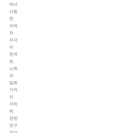
에서
사용
한
과제
와
자극
의
한계
로,
노화
와
일화
기억
의
저하
에
관한
연구
결과