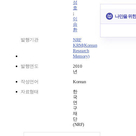
성
호
;
나만을 위한
이
승
환
발행기관
NRF
KRM(Korean
Research
Memory)
발행연도
2010
년
작성언어
Korean
자료형태
한
국
연
구
재
단
(NRF)