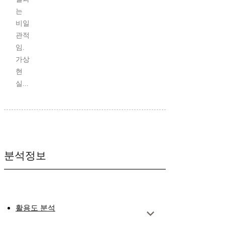
는
비일
관적
임.
가상
현
실...
분석정보
활용도 분석