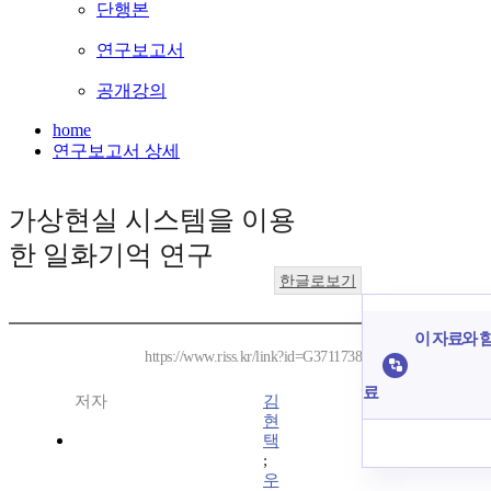
단행본
연구보고서
공개강의
home
연구보고서 상세
가상현실 시스템을 이용
한 일화기억 연구
한글로보기
이 자료와 함
https://www.riss.kr/link?id=G3711738
료
저자
김
현
택
;
우