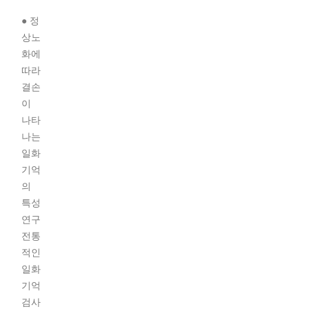
● 정
상노
화에
따라
결손
이
나타
나는
일화
기억
의
특성
연구
전통
적인
일화
기억
검사