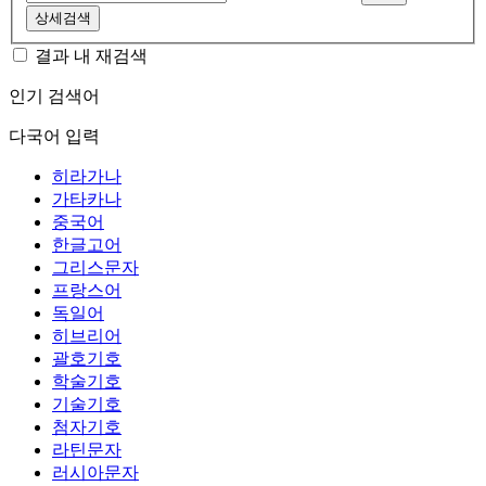
상세검색
결과 내 재검색
인기 검색어
다국어 입력
히라가나
가타카나
중국어
한글고어
그리스문자
프랑스어
독일어
히브리어
괄호기호
학술기호
기술기호
첨자기호
라틴문자
러시아문자