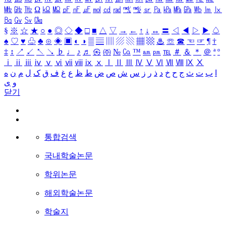
㎒
㎓
㎔
Ω
㏀
㏁
㎊
㎋
㎌
㏖
㏅
㎭
㎮
㎯
㏛
㎩
㎪
㎫
㎬
㏝
㏐
㏓
㏃
㏉
㏜
㏆
§
※
☆
★
○
●
◎
◇
◆
□
■
△
▽
→
←
↑
↓
↔
〓
◁
◀
▷
▶
♤
♠
♡
♥
♧
♣
⊙
◈
▣
◐
◑
▒
▤
▥
▨
▧
▦
▩
♨
☏
☎
☜
☞
¶
†
‡
↕
↗
↙
↖
↘
♭
♩
♪
♬
㉿
㈜
№
㏇
™
㏂
㏘
℡
＃
＆
＊
＠
ª
º
ⅰ
ⅱ
ⅲ
ⅳ
ⅴ
ⅵ
ⅶ
ⅷ
ⅸ
ⅹ
Ⅰ
Ⅱ
Ⅲ
Ⅳ
Ⅴ
Ⅵ
Ⅶ
Ⅷ
Ⅸ
Ⅹ
ا
ب
ت
ث
ج
ح
خ
د
ذ
ر
ز
س
ش
ص
ض
ط
ظ
ع
غ
ف
ق
ک
ل
م
ن
ه
و
ی
닫기
통합검색
국내학술논문
학위논문
해외학술논문
학술지