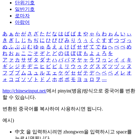
단위기호
일반기호
로마자
아랍어
あ
ぁ
か
が
さ
ざ
た
だ
な
は
ば
ぱ
ま
や
ゃ
ら
わ
ゎ
ん
い
ぃ
き
ぎ
し
じ
ち
ぢ
に
ひ
び
ぴ
み
り
う
ぅ
く
ぐ
す
ず
つ
づ
っ
ぬ
ふ
ぶ
ぷ
む
ゆ
ゅ
る
え
ぇ
け
げ
せ
ぜ
て
で
ね
へ
べ
ぺ
め
れ
お
ぉ
こ
ご
そ
ぞ
と
ど
の
ほ
ぼ
ぽ
も
よ
ょ
ろ
を
ア
ァ
カ
サ
ザ
タ
ダ
ナ
ハ
バ
パ
マ
ヤ
ャ
ラ
ワ
ヮ
ン
イ
ィ
キ
ギ
シ
ジ
チ
ヂ
ニ
ヒ
ビ
ピ
ミ
リ
ウ
ゥ
ク
グ
ス
ズ
ツ
ヅ
ッ
ヌ
フ
ブ
プ
ム
ユ
ュ
ル
エ
ェ
ケ
ゲ
セ
ゼ
テ
デ
ヘ
ベ
ペ
メ
レ
オ
ォ
コ
ゴ
ソ
ゾ
ト
ド
ノ
ホ
ボ
ポ
モ
ヨ
ョ
ロ
ヲ
―
http://chineseinput.net/
에서 pinyin(병음)방식으로 중국어를 변환
할 수 있습니다.
변환된 중국어를 복사하여 사용하시면 됩니다.
예시)
中文 을 입력하시려면
zhongwen
을 입력하시고 space를
누르시면됩니다.