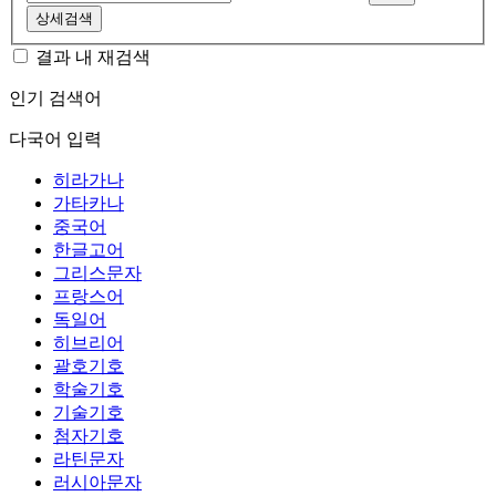
상세검색
결과 내 재검색
인기 검색어
다국어 입력
히라가나
가타카나
중국어
한글고어
그리스문자
프랑스어
독일어
히브리어
괄호기호
학술기호
기술기호
첨자기호
라틴문자
러시아문자