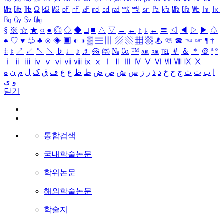
㎒
㎓
㎔
Ω
㏀
㏁
㎊
㎋
㎌
㏖
㏅
㎭
㎮
㎯
㏛
㎩
㎪
㎫
㎬
㏝
㏐
㏓
㏃
㏉
㏜
㏆
§
※
☆
★
○
●
◎
◇
◆
□
■
△
▽
→
←
↑
↓
↔
〓
◁
◀
▷
▶
♤
♠
♡
♥
♧
♣
⊙
◈
▣
◐
◑
▒
▤
▥
▨
▧
▦
▩
♨
☏
☎
☜
☞
¶
†
‡
↕
↗
↙
↖
↘
♭
♩
♪
♬
㉿
㈜
№
㏇
™
㏂
㏘
℡
＃
＆
＊
＠
ª
º
ⅰ
ⅱ
ⅲ
ⅳ
ⅴ
ⅵ
ⅶ
ⅷ
ⅸ
ⅹ
Ⅰ
Ⅱ
Ⅲ
Ⅳ
Ⅴ
Ⅵ
Ⅶ
Ⅷ
Ⅸ
Ⅹ
ا
ب
ت
ث
ج
ح
خ
د
ذ
ر
ز
س
ش
ص
ض
ط
ظ
ع
غ
ف
ق
ک
ل
م
ن
ه
و
ی
닫기
통합검색
국내학술논문
학위논문
해외학술논문
학술지