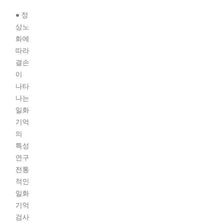
● 정
상노
화에
따라
결손
이
나타
나는
일화
기억
의
특성
연구
전통
적인
일화
기억
검사