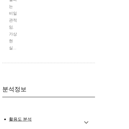
는
비일
관적
임.
가상
현
실...
분석정보
활용도 분석