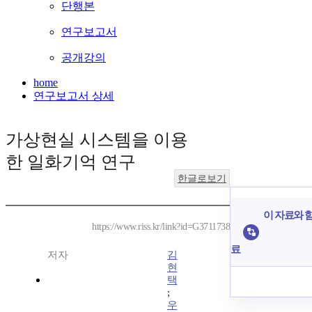
단행본
연구보고서
공개강의
home
연구보고서 상세
가상현실 시스템을 이용
한 일화기억 연구
한글로보기
이 자료와 함
https://www.riss.kr/link?id=G3711738
료
저자
김
현
택
;
우