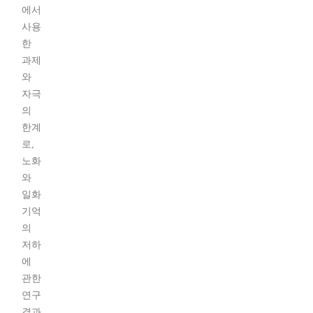
에서
사용
한
과제
와
자극
의
한계
로,
노화
와
일화
기억
의
저하
에
관한
연구
결과