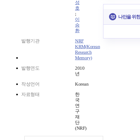
성
호
;
나만을 위한
이
승
환
발행기관
NRF
KRM(Korean
Research
Memory)
발행연도
2010
년
작성언어
Korean
자료형태
한
국
연
구
재
단
(NRF)