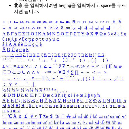
北京 을 입력하시려면
beijing
을 입력하시고 space를 누르
시면 됩니다.
ㅥ
ㅦ
ㅧ
ㅨ
ㅩ
ㅪ
ㅫ
ㅬ
ㅭ
ㅮ
ㅯ
ㅰ
ㅱ
ㅲ
ㅳ
ㅴ
ㅵ
ㅶ
ㅷ
ㅸ
ㅹ
ㅺ
ㅻ
ㅼ
ㅽ
ㅾ
ㅿ
ㆀ
ㆁ
ㆂ
ㆃ
ㆄ
ㆅ
ㆆ
ㆇ
ㆈ
ㆉ
ㆊ
ㆋ
ㆌ
ㆍ
ㆎ
Α
Β
Γ
Δ
Ε
Ζ
Η
Θ
Ι
Κ
Λ
Μ
Ν
Ξ
Ο
Π
Ρ
Σ
Τ
Υ
Φ
Χ
Ψ
Ω
α
β
γ
δ
ε
ζ
η
θ
ι
κ
λ
μ
ν
ξ
ο
π
ρ
σ
τ
υ
φ
χ
ψ
ω
á
à
Á
À
é
è
É
È
ç
Ç
ê
Ä
Ö
Ü
ä
ö
ü
ß
ְ
ֳ
ֲ
ֱ
ָ
ַ
ֵ
ֶ
ִ
ֹ
ּ
ֻ
ׂ
ׁ
ּ
ב
ה
נ
מ
צ
ת
ץ
ש
ד
ג
כ
ע
י
ח
ל
ך
ף
ק
ר
א
ט
ו
ן
ם
פ
‘
’
“
”
〔
〕
〈
〉
「
」
『
』
【
】
＂
（
）
［
］
｛
｝
±
×
÷
≠
≤
≥
∞
∴
♂
♀
∠
⊥
⌒
∂
∇
≡
≒
≪
≫
√
∽
∝
∵
∫
∬
∈
∋
⊆
⊇
⊂
⊃
∪
∩
∧
∨
￢
⇒
⇔
∀
∃
∮
∑
∏
＋
－
＜
＝
＞
、
。
·
‥
…
¨
〃
―
∥
＼
∼
´
～
ˇ
˘
˝
˚
˙
¸
˛
¡
¿
ː
！
＇
，
．
／
：
；
？
＾
＿
｀
｜
½
⅓
⅔
¼
¾
⅛
⅜
⅝
⅞
¹
²
³
⁴
ⁿ
₁
₂
₃
₄
Æ
Ð
Ħ
Ĳ
Ł
Ø
Œ
Þ
Ŧ
Ŋ
æ
đ
ð
ħ
ı
ĳ
ĸ
ŀ
ł
ø
œ
ß
þ
ŧ
ŋ
ŉ
А
Б
В
Г
Д
Е
Ё
Ж
З
И
Й
К
Л
М
Н
О
П
Р
С
Т
У
Ф
Х
Ц
Ч
Ш
Щ
Ъ
Ы
Ь
Э
Ю
Я
а
б
в
г
д
е
ё
ж
з
и
й
к
л
м
н
о
п
р
с
т
у
ф
х
ц
ч
ш
щ
ъ
ы
ь
э
ю
я
′
″
℃
Å
￠
￡
￥
¤
℉
‰
＄
％
Ｆ
￦
㎕
㎖
㎗
ℓ
㎘
㏄
㎣
㎤
㎥
㎦
㎙
㎚
㎛
㎜
㎝
㎞
㎟
㎠
㎡
㎢
㏊
㎍
㎎
㎏
㏏
㎈
㎉
㏈
㎧
㎨
㎰
㎱
㎲
㎳
㎴
㎵
㎶
㎷
㎸
㎹
㎀
㎁
㎂
㎃
㎄
㎺
㎻
㎽
㎾
㎿
㎐
㎑