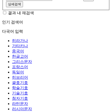
상세검색
결과 내 재검색
인기 검색어
다국어 입력
히라가나
가타카나
중국어
한글고어
그리스문자
프랑스어
독일어
히브리어
괄호기호
학술기호
기술기호
첨자기호
라틴문자
러시아문자