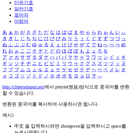
단위기호
일반기호
로마자
아랍어
あ
ぁ
か
が
さ
ざ
た
だ
な
は
ば
ぱ
ま
や
ゃ
ら
わ
ゎ
ん
い
ぃ
き
ぎ
し
じ
ち
ぢ
に
ひ
び
ぴ
み
り
う
ぅ
く
ぐ
す
ず
つ
づ
っ
ぬ
ふ
ぶ
ぷ
む
ゆ
ゅ
る
え
ぇ
け
げ
せ
ぜ
て
で
ね
へ
べ
ぺ
め
れ
お
ぉ
こ
ご
そ
ぞ
と
ど
の
ほ
ぼ
ぽ
も
よ
ょ
ろ
を
ア
ァ
カ
サ
ザ
タ
ダ
ナ
ハ
バ
パ
マ
ヤ
ャ
ラ
ワ
ヮ
ン
イ
ィ
キ
ギ
シ
ジ
チ
ヂ
ニ
ヒ
ビ
ピ
ミ
リ
ウ
ゥ
ク
グ
ス
ズ
ツ
ヅ
ッ
ヌ
フ
ブ
プ
ム
ユ
ュ
ル
エ
ェ
ケ
ゲ
セ
ゼ
テ
デ
ヘ
ベ
ペ
メ
レ
オ
ォ
コ
ゴ
ソ
ゾ
ト
ド
ノ
ホ
ボ
ポ
モ
ヨ
ョ
ロ
ヲ
―
http://chineseinput.net/
에서 pinyin(병음)방식으로 중국어를 변환
할 수 있습니다.
변환된 중국어를 복사하여 사용하시면 됩니다.
예시)
中文 을 입력하시려면
zhongwen
을 입력하시고 space를
누르시면됩니다.