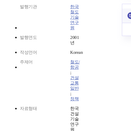
발행기관
한국
철도
기술
연구
원
발행연도
2001
년
작성언어
Korean
주제어
철도/
항공
;
건설
교통
일반
;
정책
자료형태
한국
건설
기술
연구
원