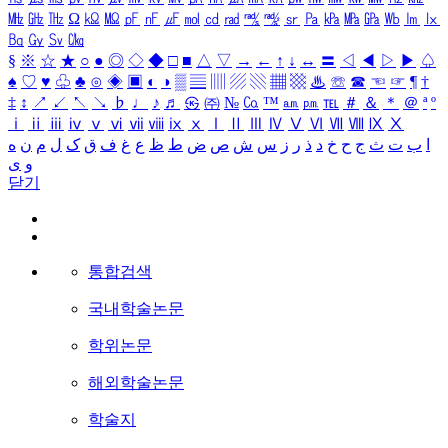
㎒
㎓
㎔
Ω
㏀
㏁
㎊
㎋
㎌
㏖
㏅
㎭
㎮
㎯
㏛
㎩
㎪
㎫
㎬
㏝
㏐
㏓
㏃
㏉
㏜
㏆
§
※
☆
★
○
●
◎
◇
◆
□
■
△
▽
→
←
↑
↓
↔
〓
◁
◀
▷
▶
♤
♠
♡
♥
♧
♣
⊙
◈
▣
◐
◑
▒
▤
▥
▨
▧
▦
▩
♨
☏
☎
☜
☞
¶
†
‡
↕
↗
↙
↖
↘
♭
♩
♪
♬
㉿
㈜
№
㏇
™
㏂
㏘
℡
＃
＆
＊
＠
ª
º
ⅰ
ⅱ
ⅲ
ⅳ
ⅴ
ⅵ
ⅶ
ⅷ
ⅸ
ⅹ
Ⅰ
Ⅱ
Ⅲ
Ⅳ
Ⅴ
Ⅵ
Ⅶ
Ⅷ
Ⅸ
Ⅹ
ا
ب
ت
ث
ج
ح
خ
د
ذ
ر
ز
س
ش
ص
ض
ط
ظ
ع
غ
ف
ق
ک
ل
م
ن
ه
و
ی
닫기
통합검색
국내학술논문
학위논문
해외학술논문
학술지