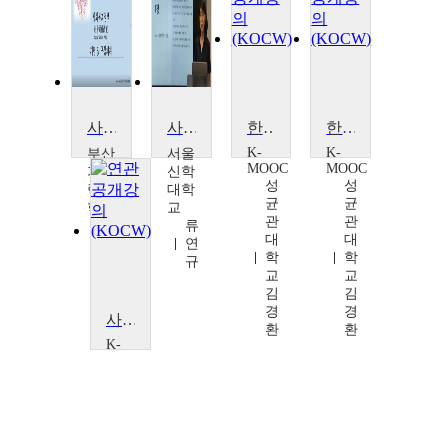
사회복지정책론
사회복지정책론
한국창업정책 60년사와 우수 기업 사례
한국창업정책 60년사와 우수 기업 사례
K-
K-
부산
서울
MOOC
MOOC
가톨
신학
성
성
릭대
대학
균
균
학교
교
관
관
배
류
대
대
화
연
학
학
숙
규
교
교
김
김
경
경
사회복지정책론
환
환
K-
MOOC
대
구
대
학