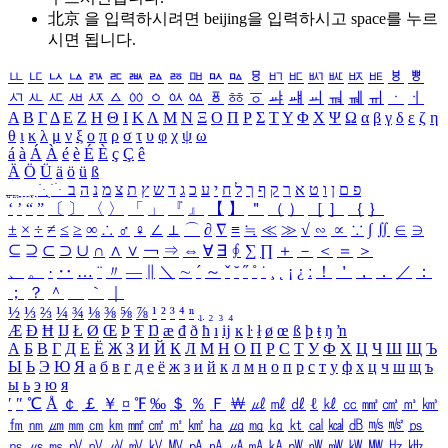
北京 을 입력하시려면
beijing
을 입력하시고 space를 누르
시면 됩니다.
ㅥ
ㅦ
ㅧ
ㅨ
ㅩ
ㅪ
ㅫ
ㅬ
ㅭ
ㅮ
ㅯ
ㅰ
ㅱ
ㅲ
ㅳ
ㅴ
ㅵ
ㅶ
ㅷ
ㅸ
ㅹ
ㅺ
ㅻ
ㅼ
ㅽ
ㅾ
ㅿ
ㆀ
ㆁ
ㆂ
ㆃ
ㆄ
ㆅ
ㆆ
ㆇ
ㆈ
ㆉ
ㆊ
ㆋ
ㆌ
ㆍ
ㆎ
Α
Β
Γ
Δ
Ε
Ζ
Η
Θ
Ι
Κ
Λ
Μ
Ν
Ξ
Ο
Π
Ρ
Σ
Τ
Υ
Φ
Χ
Ψ
Ω
α
β
γ
δ
ε
ζ
η
θ
ι
κ
λ
μ
ν
ξ
ο
π
ρ
σ
τ
υ
φ
χ
ψ
ω
á
à
Á
À
é
è
É
È
ç
Ç
ê
Ä
Ö
Ü
ä
ö
ü
ß
ְ
ֳ
ֲ
ֱ
ָ
ַ
ֵ
ֶ
ִ
ֹ
ּ
ֻ
ׂ
ׁ
ּ
ב
ה
נ
מ
צ
ת
ץ
ש
ד
ג
כ
ע
י
ח
ל
ך
ף
ק
ר
א
ט
ו
ן
ם
פ
‘
’
“
”
〔
〕
〈
〉
「
」
『
』
【
】
＂
（
）
［
］
｛
｝
±
×
÷
≠
≤
≥
∞
∴
♂
♀
∠
⊥
⌒
∂
∇
≡
≒
≪
≫
√
∽
∝
∵
∫
∬
∈
∋
⊆
⊇
⊂
⊃
∪
∩
∧
∨
￢
⇒
⇔
∀
∃
∮
∑
∏
＋
－
＜
＝
＞
、
。
·
‥
…
¨
〃
―
∥
＼
∼
´
～
ˇ
˘
˝
˚
˙
¸
˛
¡
¿
ː
！
＇
，
．
／
：
；
？
＾
＿
｀
｜
½
⅓
⅔
¼
¾
⅛
⅜
⅝
⅞
¹
²
³
⁴
ⁿ
₁
₂
₃
₄
Æ
Ð
Ħ
Ĳ
Ł
Ø
Œ
Þ
Ŧ
Ŋ
æ
đ
ð
ħ
ı
ĳ
ĸ
ŀ
ł
ø
œ
ß
þ
ŧ
ŋ
ŉ
А
Б
В
Г
Д
Е
Ё
Ж
З
И
Й
К
Л
М
Н
О
П
Р
С
Т
У
Ф
Х
Ц
Ч
Ш
Щ
Ъ
Ы
Ь
Э
Ю
Я
а
б
в
г
д
е
ё
ж
з
и
й
к
л
м
н
о
п
р
с
т
у
ф
х
ц
ч
ш
щ
ъ
ы
ь
э
ю
я
′
″
℃
Å
￠
￡
￥
¤
℉
‰
＄
％
Ｆ
￦
㎕
㎖
㎗
ℓ
㎘
㏄
㎣
㎤
㎥
㎦
㎙
㎚
㎛
㎜
㎝
㎞
㎟
㎠
㎡
㎢
㏊
㎍
㎎
㎏
㏏
㎈
㎉
㏈
㎧
㎨
㎰
㎱
㎲
㎳
㎴
㎵
㎶
㎷
㎸
㎹
㎀
㎁
㎂
㎃
㎄
㎺
㎻
㎽
㎾
㎿
㎐
㎑