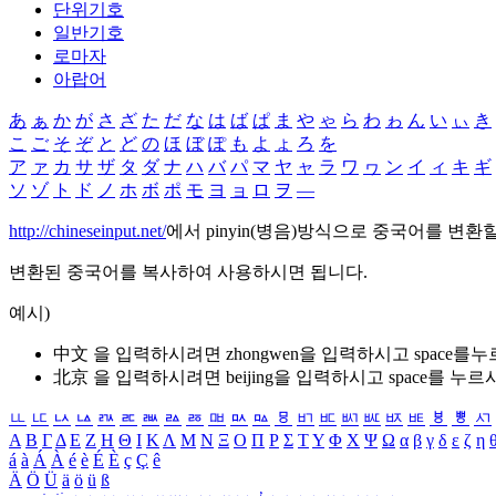
단위기호
일반기호
로마자
아랍어
あ
ぁ
か
が
さ
ざ
た
だ
な
は
ば
ぱ
ま
や
ゃ
ら
わ
ゎ
ん
い
ぃ
き
こ
ご
そ
ぞ
と
ど
の
ほ
ぼ
ぽ
も
よ
ょ
ろ
を
ア
ァ
カ
サ
ザ
タ
ダ
ナ
ハ
バ
パ
マ
ヤ
ャ
ラ
ワ
ヮ
ン
イ
ィ
キ
ギ
ソ
ゾ
ト
ド
ノ
ホ
ボ
ポ
モ
ヨ
ョ
ロ
ヲ
―
http://chineseinput.net/
에서 pinyin(병음)방식으로 중국어를 변환
변환된 중국어를 복사하여 사용하시면 됩니다.
예시)
中文 을 입력하시려면
zhongwen
을 입력하시고 space를
北京 을 입력하시려면
beijing
을 입력하시고 space를 누르
ㅥ
ㅦ
ㅧ
ㅨ
ㅩ
ㅪ
ㅫ
ㅬ
ㅭ
ㅮ
ㅯ
ㅰ
ㅱ
ㅲ
ㅳ
ㅴ
ㅵ
ㅶ
ㅷ
ㅸ
ㅹ
ㅺ
Α
Β
Γ
Δ
Ε
Ζ
Η
Θ
Ι
Κ
Λ
Μ
Ν
Ξ
Ο
Π
Ρ
Σ
Τ
Υ
Φ
Χ
Ψ
Ω
α
β
γ
δ
ε
ζ
η
á
à
Á
À
é
è
É
È
ç
Ç
ê
Ä
Ö
Ü
ä
ö
ü
ß