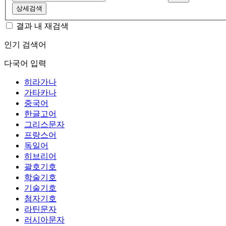
상세검색
결과 내 재검색
인기 검색어
다국어 입력
히라가나
가타카나
중국어
한글고어
그리스문자
프랑스어
독일어
히브리어
괄호기호
학술기호
기술기호
첨자기호
라틴문자
러시아문자