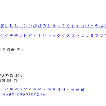
ぎ
し
じ
ち
ぢ
に
ひ
び
ぴ
み
り
う
ぅ
く
ぐ
す
ず
つ
づ
っ
ぬ
ふ
シ
ジ
チ
ヂ
ニ
ヒ
ビ
ピ
ミ
リ
ウ
ゥ
ク
グ
ス
ズ
ツ
ヅ
ッ
ヌ
フ
ブ
할 수 있습니다.
누르시면됩니다.
시면 됩니다.
ㅻ
ㅼ
ㅽ
ㅾ
ㅿ
ㆀ
ㆁ
ㆂ
ㆃ
ㆄ
ㆅ
ㆆ
ㆇ
ㆈ
ㆉ
ㆊ
ㆋ
ㆌ
ㆍ
ㆎ
θ
ι
κ
λ
μ
ν
ξ
ο
π
ρ
σ
τ
υ
φ
χ
ψ
ω