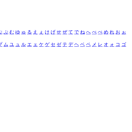
ぶ
ぷ
む
ゆ
ゅ
る
え
ぇ
け
げ
せ
ぜ
て
で
ね
へ
べ
ぺ
め
れ
お
ぉ
プ
ム
ユ
ュ
ル
エ
ェ
ケ
ゲ
セ
ゼ
テ
デ
ヘ
ベ
ペ
メ
レ
オ
ォ
コ
ゴ