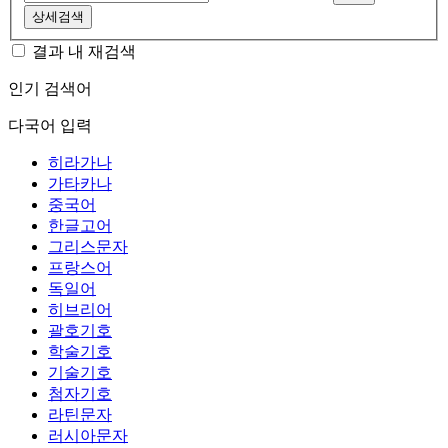
상세검색
결과 내 재검색
인기 검색어
다국어 입력
히라가나
가타카나
중국어
한글고어
그리스문자
프랑스어
독일어
히브리어
괄호기호
학술기호
기술기호
첨자기호
라틴문자
러시아문자