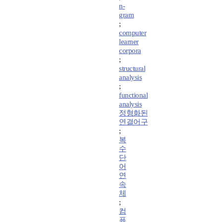
n-
gram
;
computer
learner
corpora
;
structural
analysis
;
functional
analysis
정형화된
연결어구
;
복
수
단
어
연
속
체
;
컴
퓨