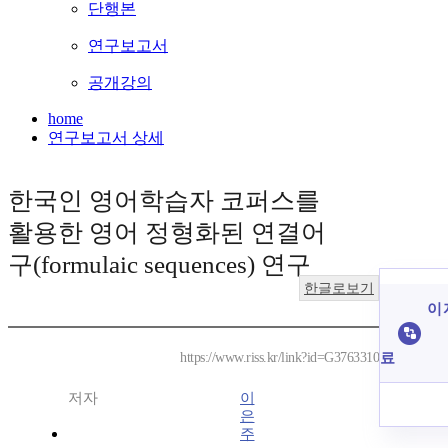
단행본
연구보고서
공개강의
home
연구보고서 상세
한국인 영어학습자 코퍼스를
활용한 영어 정형화된 연결어
구(formulaic sequences) 연구
한글로보기
이 
료
https://www.riss.kr/link?id=G3763310
저자
이
은
주