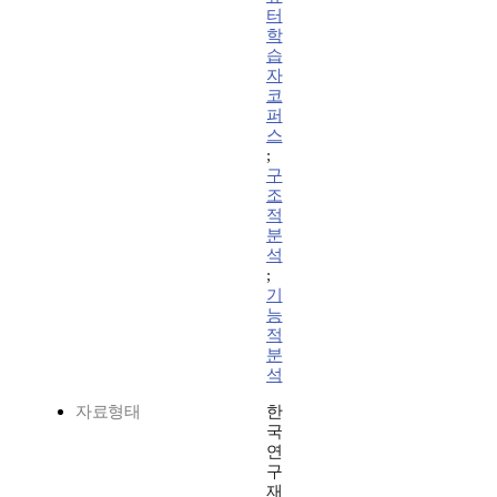
터
학
습
자
코
퍼
스
;
구
조
적
분
석
;
기
능
적
분
석
자료형태
한
국
연
구
재