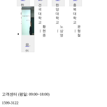
한
건
한
충
양
국
양
북
대
대
대
대
학
학
학
학
교
교
교
교
박
황
노
윤
대
현
삼
형
효
종
영
철
유한요소구조해석
인
천
대
학
교
한
유
성
고객센터 (평일: 09:00~18:00)
1599-3122