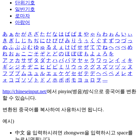
단위기호
일반기호
로마자
아랍어
あ
ぁ
か
が
さ
ざ
た
だ
な
は
ば
ぱ
ま
や
ゃ
ら
わ
ゎ
ん
い
ぃ
き
ぎ
し
じ
ち
ぢ
に
ひ
び
ぴ
み
り
う
ぅ
く
ぐ
す
ず
つ
づ
っ
ぬ
ふ
ぶ
ぷ
む
ゆ
ゅ
る
え
ぇ
け
げ
せ
ぜ
て
で
ね
へ
べ
ぺ
め
れ
お
ぉ
こ
ご
そ
ぞ
と
ど
の
ほ
ぼ
ぽ
も
よ
ょ
ろ
を
ア
ァ
カ
サ
ザ
タ
ダ
ナ
ハ
バ
パ
マ
ヤ
ャ
ラ
ワ
ヮ
ン
イ
ィ
キ
ギ
シ
ジ
チ
ヂ
ニ
ヒ
ビ
ピ
ミ
リ
ウ
ゥ
ク
グ
ス
ズ
ツ
ヅ
ッ
ヌ
フ
ブ
プ
ム
ユ
ュ
ル
エ
ェ
ケ
ゲ
セ
ゼ
テ
デ
ヘ
ベ
ペ
メ
レ
オ
ォ
コ
ゴ
ソ
ゾ
ト
ド
ノ
ホ
ボ
ポ
モ
ヨ
ョ
ロ
ヲ
―
http://chineseinput.net/
에서 pinyin(병음)방식으로 중국어를 변환
할 수 있습니다.
변환된 중국어를 복사하여 사용하시면 됩니다.
예시)
中文 을 입력하시려면
zhongwen
을 입력하시고 space를
누르시면됩니다.