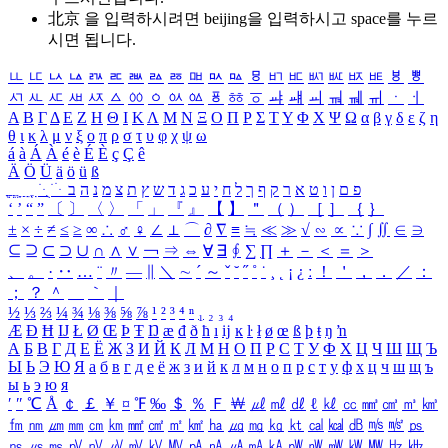
北京 을 입력하시려면
beijing
을 입력하시고 space를 누르
시면 됩니다.
ㅥ
ㅦ
ㅧ
ㅨ
ㅩ
ㅪ
ㅫ
ㅬ
ㅭ
ㅮ
ㅯ
ㅰ
ㅱ
ㅲ
ㅳ
ㅴ
ㅵ
ㅶ
ㅷ
ㅸ
ㅹ
ㅺ
ㅻ
ㅼ
ㅽ
ㅾ
ㅿ
ㆀ
ㆁ
ㆂ
ㆃ
ㆄ
ㆅ
ㆆ
ㆇ
ㆈ
ㆉ
ㆊ
ㆋ
ㆌ
ㆍ
ㆎ
Α
Β
Γ
Δ
Ε
Ζ
Η
Θ
Ι
Κ
Λ
Μ
Ν
Ξ
Ο
Π
Ρ
Σ
Τ
Υ
Φ
Χ
Ψ
Ω
α
β
γ
δ
ε
ζ
η
θ
ι
κ
λ
μ
ν
ξ
ο
π
ρ
σ
τ
υ
φ
χ
ψ
ω
á
à
Á
À
é
è
É
È
ç
Ç
ê
Ä
Ö
Ü
ä
ö
ü
ß
ְ
ֳ
ֲ
ֱ
ָ
ַ
ֵ
ֶ
ִ
ֹ
ּ
ֻ
ׂ
ׁ
ּ
ב
ה
נ
מ
צ
ת
ץ
ש
ד
ג
כ
ע
י
ח
ל
ך
ף
ק
ר
א
ט
ו
ן
ם
פ
‘
’
“
”
〔
〕
〈
〉
「
」
『
』
【
】
＂
（
）
［
］
｛
｝
±
×
÷
≠
≤
≥
∞
∴
♂
♀
∠
⊥
⌒
∂
∇
≡
≒
≪
≫
√
∽
∝
∵
∫
∬
∈
∋
⊆
⊇
⊂
⊃
∪
∩
∧
∨
￢
⇒
⇔
∀
∃
∮
∑
∏
＋
－
＜
＝
＞
、
。
·
‥
…
¨
〃
―
∥
＼
∼
´
～
ˇ
˘
˝
˚
˙
¸
˛
¡
¿
ː
！
＇
，
．
／
：
；
？
＾
＿
｀
｜
½
⅓
⅔
¼
¾
⅛
⅜
⅝
⅞
¹
²
³
⁴
ⁿ
₁
₂
₃
₄
Æ
Ð
Ħ
Ĳ
Ł
Ø
Œ
Þ
Ŧ
Ŋ
æ
đ
ð
ħ
ı
ĳ
ĸ
ŀ
ł
ø
œ
ß
þ
ŧ
ŋ
ŉ
А
Б
В
Г
Д
Е
Ё
Ж
З
И
Й
К
Л
М
Н
О
П
Р
С
Т
У
Ф
Х
Ц
Ч
Ш
Щ
Ъ
Ы
Ь
Э
Ю
Я
а
б
в
г
д
е
ё
ж
з
и
й
к
л
м
н
о
п
р
с
т
у
ф
х
ц
ч
ш
щ
ъ
ы
ь
э
ю
я
′
″
℃
Å
￠
￡
￥
¤
℉
‰
＄
％
Ｆ
￦
㎕
㎖
㎗
ℓ
㎘
㏄
㎣
㎤
㎥
㎦
㎙
㎚
㎛
㎜
㎝
㎞
㎟
㎠
㎡
㎢
㏊
㎍
㎎
㎏
㏏
㎈
㎉
㏈
㎧
㎨
㎰
㎱
㎲
㎳
㎴
㎵
㎶
㎷
㎸
㎹
㎀
㎁
㎂
㎃
㎄
㎺
㎻
㎽
㎾
㎿
㎐
㎑