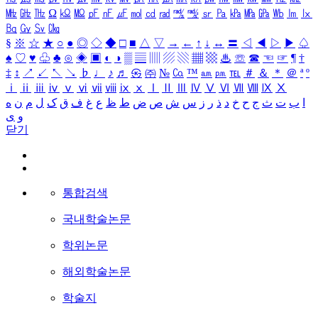
㎒
㎓
㎔
Ω
㏀
㏁
㎊
㎋
㎌
㏖
㏅
㎭
㎮
㎯
㏛
㎩
㎪
㎫
㎬
㏝
㏐
㏓
㏃
㏉
㏜
㏆
§
※
☆
★
○
●
◎
◇
◆
□
■
△
▽
→
←
↑
↓
↔
〓
◁
◀
▷
▶
♤
♠
♡
♥
♧
♣
⊙
◈
▣
◐
◑
▒
▤
▥
▨
▧
▦
▩
♨
☏
☎
☜
☞
¶
†
‡
↕
↗
↙
↖
↘
♭
♩
♪
♬
㉿
㈜
№
㏇
™
㏂
㏘
℡
＃
＆
＊
＠
ª
º
ⅰ
ⅱ
ⅲ
ⅳ
ⅴ
ⅵ
ⅶ
ⅷ
ⅸ
ⅹ
Ⅰ
Ⅱ
Ⅲ
Ⅳ
Ⅴ
Ⅵ
Ⅶ
Ⅷ
Ⅸ
Ⅹ
ا
ب
ت
ث
ج
ح
خ
د
ذ
ر
ز
س
ش
ص
ض
ط
ظ
ع
غ
ف
ق
ک
ل
م
ن
ه
و
ی
닫기
통합검색
국내학술논문
학위논문
해외학술논문
학술지