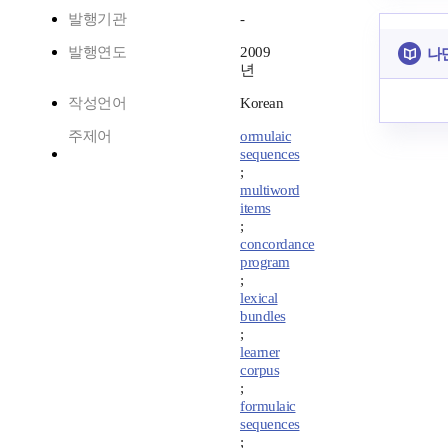
발행기관
-
발행연도
2009
나
년
작성언어
Korean
주제어
ormulaic
sequences
;
multiword
items
;
concordance
program
;
lexical
bundles
;
learner
corpus
;
formulaic
sequences
;