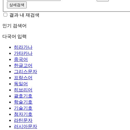
상세검색
결과 내 재검색
인기 검색어
다국어 입력
히라가나
가타카나
중국어
한글고어
그리스문자
프랑스어
독일어
히브리어
괄호기호
학술기호
기술기호
첨자기호
라틴문자
러시아문자