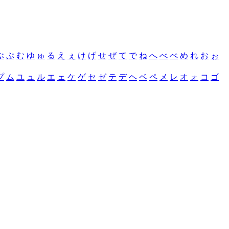
ぶ
ぷ
む
ゆ
ゅ
る
え
ぇ
け
げ
せ
ぜ
て
で
ね
へ
べ
ぺ
め
れ
お
ぉ
プ
ム
ユ
ュ
ル
エ
ェ
ケ
ゲ
セ
ゼ
テ
デ
ヘ
ベ
ペ
メ
レ
オ
ォ
コ
ゴ