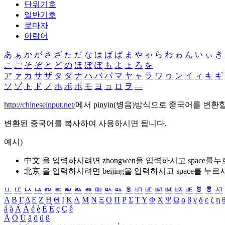
단위기호
일반기호
로마자
아랍어
あ
ぁ
か
が
さ
ざ
た
だ
な
は
ば
ぱ
ま
や
ゃ
ら
わ
ゎ
ん
い
ぃ
き
こ
ご
そ
ぞ
と
ど
の
ほ
ぼ
ぽ
も
よ
ょ
ろ
を
ア
ァ
カ
サ
ザ
タ
ダ
ナ
ハ
バ
パ
マ
ヤ
ャ
ラ
ワ
ヮ
ン
イ
ィ
キ
ギ
ソ
ゾ
ト
ド
ノ
ホ
ボ
ポ
モ
ヨ
ョ
ロ
ヲ
―
http://chineseinput.net/
에서 pinyin(병음)방식으로 중국어를 변환
변환된 중국어를 복사하여 사용하시면 됩니다.
예시)
中文 을 입력하시려면
zhongwen
을 입력하시고 space를
北京 을 입력하시려면
beijing
을 입력하시고 space를 누르
ㅥ
ㅦ
ㅧ
ㅨ
ㅩ
ㅪ
ㅫ
ㅬ
ㅭ
ㅮ
ㅯ
ㅰ
ㅱ
ㅲ
ㅳ
ㅴ
ㅵ
ㅶ
ㅷ
ㅸ
ㅹ
ㅺ
Α
Β
Γ
Δ
Ε
Ζ
Η
Θ
Ι
Κ
Λ
Μ
Ν
Ξ
Ο
Π
Ρ
Σ
Τ
Υ
Φ
Χ
Ψ
Ω
α
β
γ
δ
ε
ζ
η
á
à
Á
À
é
è
É
È
ç
Ç
ê
Ä
Ö
Ü
ä
ö
ü
ß