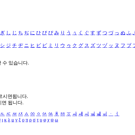
ぎ
し
じ
ち
ぢ
に
ひ
び
ぴ
み
り
う
ぅ
く
ぐ
す
ず
つ
づ
っ
ぬ
ふ
シ
ジ
チ
ヂ
ニ
ヒ
ビ
ピ
ミ
リ
ウ
ゥ
ク
グ
ス
ズ
ツ
ヅ
ッ
ヌ
フ
ブ
할 수 있습니다.
누르시면됩니다.
시면 됩니다.
ㅻ
ㅼ
ㅽ
ㅾ
ㅿ
ㆀ
ㆁ
ㆂ
ㆃ
ㆄ
ㆅ
ㆆ
ㆇ
ㆈ
ㆉ
ㆊ
ㆋ
ㆌ
ㆍ
ㆎ
θ
ι
κ
λ
μ
ν
ξ
ο
π
ρ
σ
τ
υ
φ
χ
ψ
ω