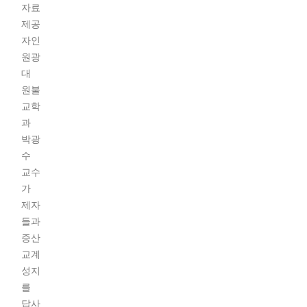
자료
제공
자인
원광
대
원불
교학
과
박광
수
교수
가
제자
들과
증산
교계
성지
를
답사