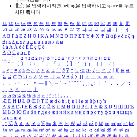
北京 을 입력하시려면
beijing
을 입력하시고 space를 누르
시면 됩니다.
ㅥ
ㅦ
ㅧ
ㅨ
ㅩ
ㅪ
ㅫ
ㅬ
ㅭ
ㅮ
ㅯ
ㅰ
ㅱ
ㅲ
ㅳ
ㅴ
ㅵ
ㅶ
ㅷ
ㅸ
ㅹ
ㅺ
ㅻ
ㅼ
ㅽ
ㅾ
ㅿ
ㆀ
ㆁ
ㆂ
ㆃ
ㆄ
ㆅ
ㆆ
ㆇ
ㆈ
ㆉ
ㆊ
ㆋ
ㆌ
ㆍ
ㆎ
Α
Β
Γ
Δ
Ε
Ζ
Η
Θ
Ι
Κ
Λ
Μ
Ν
Ξ
Ο
Π
Ρ
Σ
Τ
Υ
Φ
Χ
Ψ
Ω
α
β
γ
δ
ε
ζ
η
θ
ι
κ
λ
μ
ν
ξ
ο
π
ρ
σ
τ
υ
φ
χ
ψ
ω
á
à
Á
À
é
è
É
È
ç
Ç
ê
Ä
Ö
Ü
ä
ö
ü
ß
ְ
ֳ
ֲ
ֱ
ָ
ַ
ֵ
ֶ
ִ
ֹ
ּ
ֻ
ׂ
ׁ
ּ
ב
ה
נ
מ
צ
ת
ץ
ש
ד
ג
כ
ע
י
ח
ל
ך
ף
ק
ר
א
ט
ו
ן
ם
פ
‘
’
“
”
〔
〕
〈
〉
「
」
『
』
【
】
＂
（
）
［
］
｛
｝
±
×
÷
≠
≤
≥
∞
∴
♂
♀
∠
⊥
⌒
∂
∇
≡
≒
≪
≫
√
∽
∝
∵
∫
∬
∈
∋
⊆
⊇
⊂
⊃
∪
∩
∧
∨
￢
⇒
⇔
∀
∃
∮
∑
∏
＋
－
＜
＝
＞
、
。
·
‥
…
¨
〃
―
∥
＼
∼
´
～
ˇ
˘
˝
˚
˙
¸
˛
¡
¿
ː
！
＇
，
．
／
：
；
？
＾
＿
｀
｜
½
⅓
⅔
¼
¾
⅛
⅜
⅝
⅞
¹
²
³
⁴
ⁿ
₁
₂
₃
₄
Æ
Ð
Ħ
Ĳ
Ł
Ø
Œ
Þ
Ŧ
Ŋ
æ
đ
ð
ħ
ı
ĳ
ĸ
ŀ
ł
ø
œ
ß
þ
ŧ
ŋ
ŉ
А
Б
В
Г
Д
Е
Ё
Ж
З
И
Й
К
Л
М
Н
О
П
Р
С
Т
У
Ф
Х
Ц
Ч
Ш
Щ
Ъ
Ы
Ь
Э
Ю
Я
а
б
в
г
д
е
ё
ж
з
и
й
к
л
м
н
о
п
р
с
т
у
ф
х
ц
ч
ш
щ
ъ
ы
ь
э
ю
я
′
″
℃
Å
￠
￡
￥
¤
℉
‰
＄
％
Ｆ
￦
㎕
㎖
㎗
ℓ
㎘
㏄
㎣
㎤
㎥
㎦
㎙
㎚
㎛
㎜
㎝
㎞
㎟
㎠
㎡
㎢
㏊
㎍
㎎
㎏
㏏
㎈
㎉
㏈
㎧
㎨
㎰
㎱
㎲
㎳
㎴
㎵
㎶
㎷
㎸
㎹
㎀
㎁
㎂
㎃
㎄
㎺
㎻
㎽
㎾
㎿
㎐
㎑