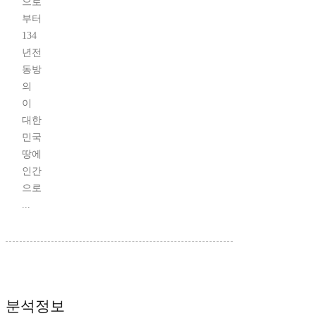
으로
부터
134
년전
동방
의
이
대한
민국
땅에
인간
으로
...
분석정보