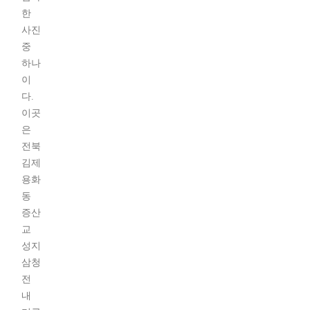
한
사진
중
하나
이
다.
이곳
은
전북
김제
용화
동
증산
교
성지
삼청
전
내