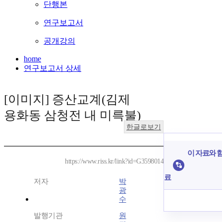
단행본
연구보고서
공개강의
home
연구보고서 상세
[이미지] 증산교계(김제
용화동 삼청전 내 미륵불)
한글로보기
이 자료와 함
https://www.riss.kr/link?id=G3598014
료
저자
박
광
수
발행기관
원