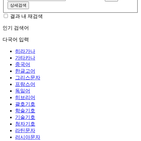
상세검색
결과 내 재검색
인기 검색어
다국어 입력
히라가나
가타카나
중국어
한글고어
그리스문자
프랑스어
독일어
히브리어
괄호기호
학술기호
기술기호
첨자기호
라틴문자
러시아문자