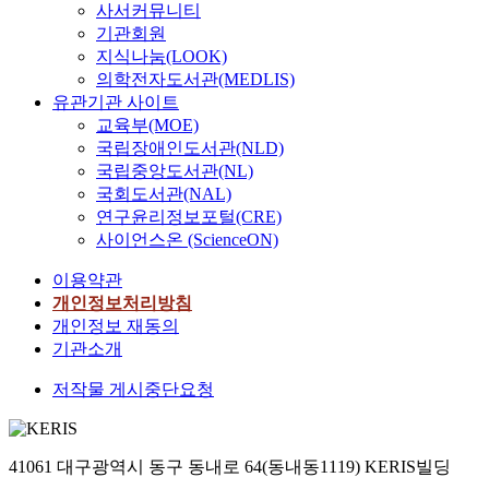
사서커뮤니티
기관회원
지식나눔(LOOK)
의학전자도서관(MEDLIS)
유관기관 사이트
교육부(MOE)
국립장애인도서관(NLD)
국립중앙도서관(NL)
국회도서관(NAL)
연구윤리정보포털(CRE)
사이언스온 (ScienceON)
이용약관
개인정보처리방침
개인정보 재동의
기관소개
저작물 게시중단요청
41061 대구광역시 동구 동내로 64(동내동1119) KERIS빌딩