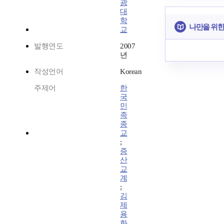
광
대
학
나만을 위한
교
발행연도
2007
년
작성언어
Korean
주제어
한
국
민
족
종
교
;
증
산
교
계
;
김
제
용
화