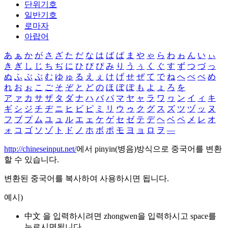
단위기호
일반기호
로마자
아랍어
あ
ぁ
か
が
さ
ざ
た
だ
な
は
ば
ぱ
ま
や
ゃ
ら
わ
ゎ
ん
い
ぃ
き
ぎ
し
じ
ち
ぢ
に
ひ
び
ぴ
み
り
う
ぅ
く
ぐ
す
ず
つ
づ
っ
ぬ
ふ
ぶ
ぷ
む
ゆ
ゅ
る
え
ぇ
け
げ
せ
ぜ
て
で
ね
へ
べ
ぺ
め
れ
お
ぉ
こ
ご
そ
ぞ
と
ど
の
ほ
ぼ
ぽ
も
よ
ょ
ろ
を
ア
ァ
カ
サ
ザ
タ
ダ
ナ
ハ
バ
パ
マ
ヤ
ャ
ラ
ワ
ヮ
ン
イ
ィ
キ
ギ
シ
ジ
チ
ヂ
ニ
ヒ
ビ
ピ
ミ
リ
ウ
ゥ
ク
グ
ス
ズ
ツ
ヅ
ッ
ヌ
フ
ブ
プ
ム
ユ
ュ
ル
エ
ェ
ケ
ゲ
セ
ゼ
テ
デ
ヘ
ベ
ペ
メ
レ
オ
ォ
コ
ゴ
ソ
ゾ
ト
ド
ノ
ホ
ボ
ポ
モ
ヨ
ョ
ロ
ヲ
―
http://chineseinput.net/
에서 pinyin(병음)방식으로 중국어를 변환
할 수 있습니다.
변환된 중국어를 복사하여 사용하시면 됩니다.
예시)
中文 을 입력하시려면
zhongwen
을 입력하시고 space를
누르시면됩니다.