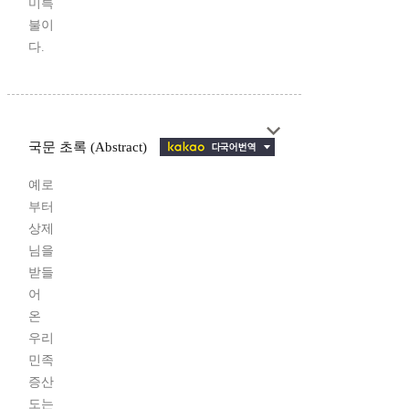
미륵
불이
다.
국문 초록 (Abstract)
예로
부터
상제
님을
받들
어
온
우리
민족
증산
도는