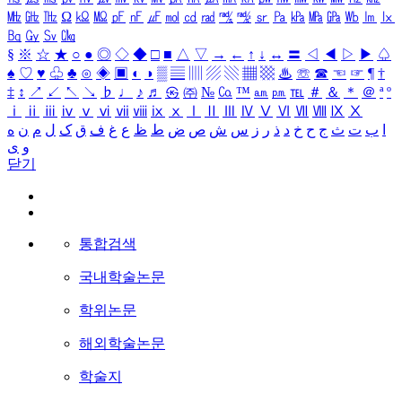
㎒
㎓
㎔
Ω
㏀
㏁
㎊
㎋
㎌
㏖
㏅
㎭
㎮
㎯
㏛
㎩
㎪
㎫
㎬
㏝
㏐
㏓
㏃
㏉
㏜
㏆
§
※
☆
★
○
●
◎
◇
◆
□
■
△
▽
→
←
↑
↓
↔
〓
◁
◀
▷
▶
♤
♠
♡
♥
♧
♣
⊙
◈
▣
◐
◑
▒
▤
▥
▨
▧
▦
▩
♨
☏
☎
☜
☞
¶
†
‡
↕
↗
↙
↖
↘
♭
♩
♪
♬
㉿
㈜
№
㏇
™
㏂
㏘
℡
＃
＆
＊
＠
ª
º
ⅰ
ⅱ
ⅲ
ⅳ
ⅴ
ⅵ
ⅶ
ⅷ
ⅸ
ⅹ
Ⅰ
Ⅱ
Ⅲ
Ⅳ
Ⅴ
Ⅵ
Ⅶ
Ⅷ
Ⅸ
Ⅹ
ا
ب
ت
ث
ج
ح
خ
د
ذ
ر
ز
س
ش
ص
ض
ط
ظ
ع
غ
ف
ق
ک
ل
م
ن
ه
و
ی
닫기
통합검색
국내학술논문
학위논문
해외학술논문
학술지