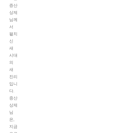
증산
상제
님께
서
펼치
신
새
시대
의
새
진리
입니
다.
증산
상제
님
은,
지금