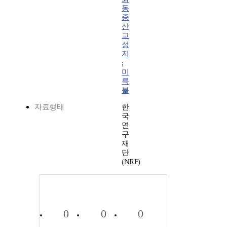
동
증
산
교
성
지
;
미
륵
불
자료형태
한
국
연
구
재
단
(NRF)
0
0
0