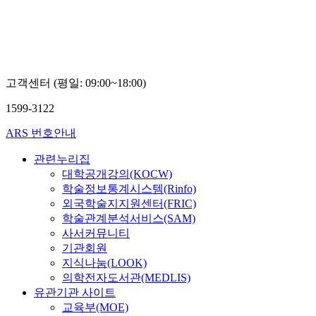
루
션
(주)
이
수
영,
김
고객센터 (평일: 09:00~18:00)
노
현
1599-3122
ARS 번호안내
관련누리집
대학공개강의(KOCW)
학술정보통계시스템(Rinfo)
외국학술지지원센터(FRIC)
학술관계분석서비스(SAM)
사서커뮤니티
기관회원
지식나눔(LOOK)
의학전자도서관(MEDLIS)
유관기관 사이트
교육부(MOE)