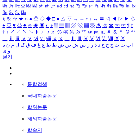
㎒
㎓
㎔
Ω
㏀
㏁
㎊
㎋
㎌
㏖
㏅
㎭
㎮
㎯
㏛
㎩
㎪
㎫
㎬
㏝
㏐
㏓
㏃
㏉
㏜
㏆
§
※
☆
★
○
●
◎
◇
◆
□
■
△
▽
→
←
↑
↓
↔
〓
◁
◀
▷
▶
♤
♠
♡
♥
♧
♣
⊙
◈
▣
◐
◑
▒
▤
▥
▨
▧
▦
▩
♨
☏
☎
☜
☞
¶
†
‡
↕
↗
↙
↖
↘
♭
♩
♪
♬
㉿
㈜
№
㏇
™
㏂
㏘
℡
＃
＆
＊
＠
ª
º
ⅰ
ⅱ
ⅲ
ⅳ
ⅴ
ⅵ
ⅶ
ⅷ
ⅸ
ⅹ
Ⅰ
Ⅱ
Ⅲ
Ⅳ
Ⅴ
Ⅵ
Ⅶ
Ⅷ
Ⅸ
Ⅹ
ا
ب
ت
ث
ج
ح
خ
د
ذ
ر
ز
س
ش
ص
ض
ط
ظ
ع
غ
ف
ق
ک
ل
م
ن
ه
و
ی
닫기
통합검색
국내학술논문
학위논문
해외학술논문
학술지