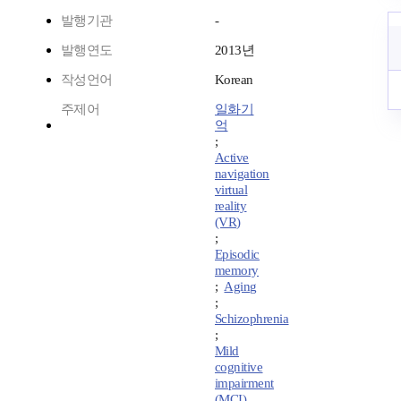
발행기관
-
발행연도
2013년
작성언어
Korean
주제어
일화기
억
;
Active
navigation
virtual
reality
(VR)
;
Episodic
memory
;
Aging
;
Schizophrenia
;
Mild
cognitive
impairment
(MCI)