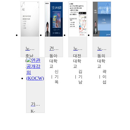
노화와 의사소통장애
건강한 노화와 운동과학
노화와 영양
노화를 준비하는 우리에게 운동의 중요성
호남
동아
대전
동의
대학
대학
대학
대학
교
교
교
교
임
신
김
곽
경
기
기
이
열
옥
남
섭
가상현실 심화교육과정 (디지털 트윈)
K-
MOOC
건
솔