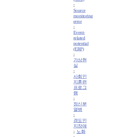
;
Source
monitoring
error
;
Event-
related
potential
(ERP)
;
가상현
실
;
사회인
지훈련
프로그
램
;
정신분
열병
;
경도인
지장애
;
노화