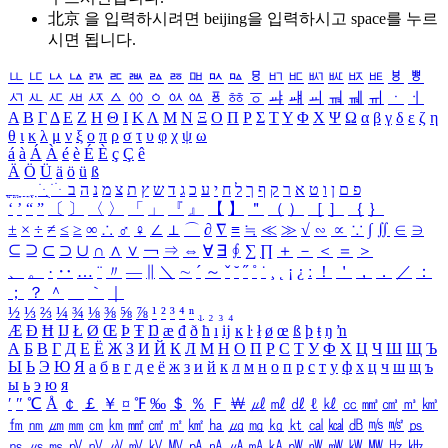
北京 을 입력하시려면
beijing
을 입력하시고 space를 누르
시면 됩니다.
ㅥ
ㅦ
ㅧ
ㅨ
ㅩ
ㅪ
ㅫ
ㅬ
ㅭ
ㅮ
ㅯ
ㅰ
ㅱ
ㅲ
ㅳ
ㅴ
ㅵ
ㅶ
ㅷ
ㅸ
ㅹ
ㅺ
ㅻ
ㅼ
ㅽ
ㅾ
ㅿ
ㆀ
ㆁ
ㆂ
ㆃ
ㆄ
ㆅ
ㆆ
ㆇ
ㆈ
ㆉ
ㆊ
ㆋ
ㆌ
ㆍ
ㆎ
Α
Β
Γ
Δ
Ε
Ζ
Η
Θ
Ι
Κ
Λ
Μ
Ν
Ξ
Ο
Π
Ρ
Σ
Τ
Υ
Φ
Χ
Ψ
Ω
α
β
γ
δ
ε
ζ
η
θ
ι
κ
λ
μ
ν
ξ
ο
π
ρ
σ
τ
υ
φ
χ
ψ
ω
á
à
Á
À
é
è
É
È
ç
Ç
ê
Ä
Ö
Ü
ä
ö
ü
ß
ְ
ֳ
ֲ
ֱ
ָ
ַ
ֵ
ֶ
ִ
ֹ
ּ
ֻ
ׂ
ׁ
ּ
ב
ה
נ
מ
צ
ת
ץ
ש
ד
ג
כ
ע
י
ח
ל
ך
ף
ק
ר
א
ט
ו
ן
ם
פ
‘
’
“
”
〔
〕
〈
〉
「
」
『
』
【
】
＂
（
）
［
］
｛
｝
±
×
÷
≠
≤
≥
∞
∴
♂
♀
∠
⊥
⌒
∂
∇
≡
≒
≪
≫
√
∽
∝
∵
∫
∬
∈
∋
⊆
⊇
⊂
⊃
∪
∩
∧
∨
￢
⇒
⇔
∀
∃
∮
∑
∏
＋
－
＜
＝
＞
、
。
·
‥
…
¨
〃
―
∥
＼
∼
´
～
ˇ
˘
˝
˚
˙
¸
˛
¡
¿
ː
！
＇
，
．
／
：
；
？
＾
＿
｀
｜
½
⅓
⅔
¼
¾
⅛
⅜
⅝
⅞
¹
²
³
⁴
ⁿ
₁
₂
₃
₄
Æ
Ð
Ħ
Ĳ
Ł
Ø
Œ
Þ
Ŧ
Ŋ
æ
đ
ð
ħ
ı
ĳ
ĸ
ŀ
ł
ø
œ
ß
þ
ŧ
ŋ
ŉ
А
Б
В
Г
Д
Е
Ё
Ж
З
И
Й
К
Л
М
Н
О
П
Р
С
Т
У
Ф
Х
Ц
Ч
Ш
Щ
Ъ
Ы
Ь
Э
Ю
Я
а
б
в
г
д
е
ё
ж
з
и
й
к
л
м
н
о
п
р
с
т
у
ф
х
ц
ч
ш
щ
ъ
ы
ь
э
ю
я
′
″
℃
Å
￠
￡
￥
¤
℉
‰
＄
％
Ｆ
￦
㎕
㎖
㎗
ℓ
㎘
㏄
㎣
㎤
㎥
㎦
㎙
㎚
㎛
㎜
㎝
㎞
㎟
㎠
㎡
㎢
㏊
㎍
㎎
㎏
㏏
㎈
㎉
㏈
㎧
㎨
㎰
㎱
㎲
㎳
㎴
㎵
㎶
㎷
㎸
㎹
㎀
㎁
㎂
㎃
㎄
㎺
㎻
㎽
㎾
㎿
㎐
㎑