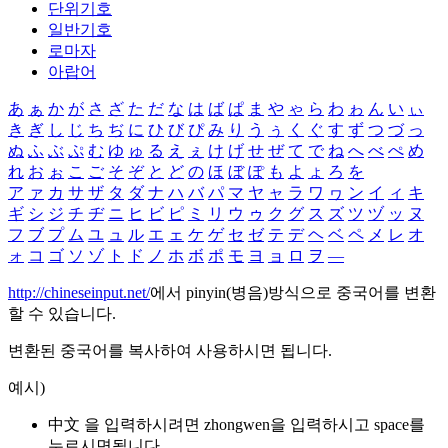
단위기호
일반기호
로마자
아랍어
あ
ぁ
か
が
さ
ざ
た
だ
な
は
ば
ぱ
ま
や
ゃ
ら
わ
ゎ
ん
い
ぃ
き
ぎ
し
じ
ち
ぢ
に
ひ
び
ぴ
み
り
う
ぅ
く
ぐ
す
ず
つ
づ
っ
ぬ
ふ
ぶ
ぷ
む
ゆ
ゅ
る
え
ぇ
け
げ
せ
ぜ
て
で
ね
へ
べ
ぺ
め
れ
お
ぉ
こ
ご
そ
ぞ
と
ど
の
ほ
ぼ
ぽ
も
よ
ょ
ろ
を
ア
ァ
カ
サ
ザ
タ
ダ
ナ
ハ
バ
パ
マ
ヤ
ャ
ラ
ワ
ヮ
ン
イ
ィ
キ
ギ
シ
ジ
チ
ヂ
ニ
ヒ
ビ
ピ
ミ
リ
ウ
ゥ
ク
グ
ス
ズ
ツ
ヅ
ッ
ヌ
フ
ブ
プ
ム
ユ
ュ
ル
エ
ェ
ケ
ゲ
セ
ゼ
テ
デ
ヘ
ベ
ペ
メ
レ
オ
ォ
コ
ゴ
ソ
ゾ
ト
ド
ノ
ホ
ボ
ポ
モ
ヨ
ョ
ロ
ヲ
―
http://chineseinput.net/
에서 pinyin(병음)방식으로 중국어를 변환
할 수 있습니다.
변환된 중국어를 복사하여 사용하시면 됩니다.
예시)
中文 을 입력하시려면
zhongwen
을 입력하시고 space를
누르시면됩니다.