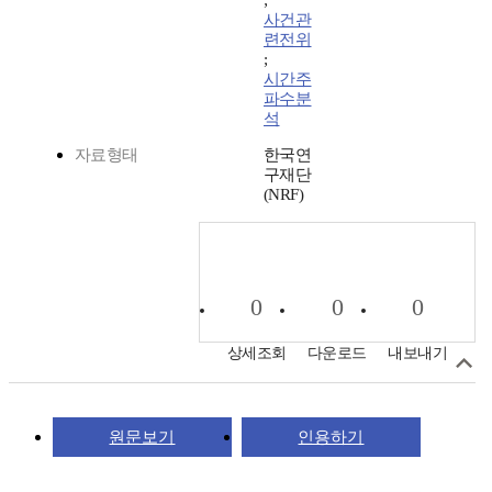
;
사건관
련전위
;
시간주
파수분
석
자료형태
한국연
구재단
(NRF)
0
0
0
상세조회
다운로드
내보내기
원문보기
인용하기