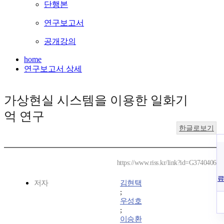
단행본
연구보고서
공개강의
home
연구보고서 상세
가상현실 시스템을 이용한 일화기
억 연구
한글로보기
https://www.riss.kr/link?id=G3740406
료
저자
김현택
;
우성호
;
이승환