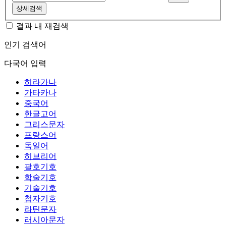
상세검색
결과 내 재검색
인기 검색어
다국어 입력
히라가나
가타카나
중국어
한글고어
그리스문자
프랑스어
독일어
히브리어
괄호기호
학술기호
기술기호
첨자기호
라틴문자
러시아문자