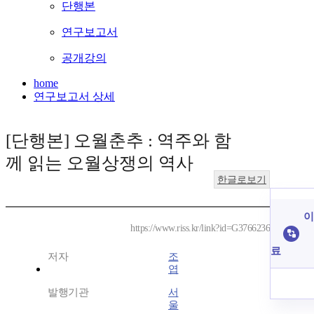
단행본
연구보고서
공개강의
home
연구보고서 상세
[단행본] 오월춘추 : 역주와 함
께 읽는 오월상쟁의 역사
한글로보기
이
https://www.riss.kr/link?id=G3766236
료
저자
조
엽
발행기관
서
울