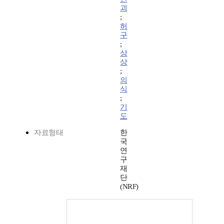
괴
;
허
구
;
상
상
;
의
식
;
기
도
자료형태
한
국
연
구
재
단
(NRF)