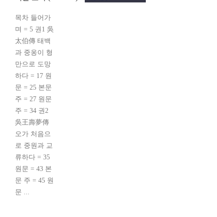
목차 들어가
며 = 5 권1 吳
太伯傳 태백
과 중옹이 형
만으로 도망
하다 = 17 원
문 = 25 본문
주 = 27 원문
주 = 34 권2
吳王壽夢傳
오가 처음으
로 중원과 교
류하다 = 35
원문 = 43 본
문 주 = 45 원
문 ...