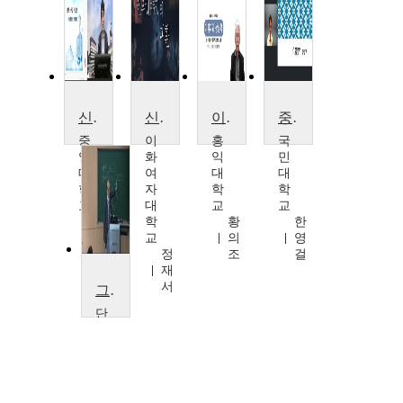
신화적 상상력과 판타지 문화
신화의 힘 그리고 상상력의 정치학
이미지와상상력
중국문언소설
중
이
홍
국
앙
화
익
민
대
여
대
대
학
자
학
학
교
대
교
교
이
학
황
한
명
교
의
영
현
정
조
걸
재
서
그리스 로마 신화
단
국
대
학
교
김