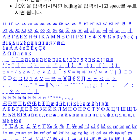
北京 을 입력하시려면
beijing
을 입력하시고 space를 누르
시면 됩니다.
ㅥ
ㅦ
ㅧ
ㅨ
ㅩ
ㅪ
ㅫ
ㅬ
ㅭ
ㅮ
ㅯ
ㅰ
ㅱ
ㅲ
ㅳ
ㅴ
ㅵ
ㅶ
ㅷ
ㅸ
ㅹ
ㅺ
ㅻ
ㅼ
ㅽ
ㅾ
ㅿ
ㆀ
ㆁ
ㆂ
ㆃ
ㆄ
ㆅ
ㆆ
ㆇ
ㆈ
ㆉ
ㆊ
ㆋ
ㆌ
ㆍ
ㆎ
Α
Β
Γ
Δ
Ε
Ζ
Η
Θ
Ι
Κ
Λ
Μ
Ν
Ξ
Ο
Π
Ρ
Σ
Τ
Υ
Φ
Χ
Ψ
Ω
α
β
γ
δ
ε
ζ
η
θ
ι
κ
λ
μ
ν
ξ
ο
π
ρ
σ
τ
υ
φ
χ
ψ
ω
á
à
Á
À
é
è
É
È
ç
Ç
ê
Ä
Ö
Ü
ä
ö
ü
ß
ְ
ֳ
ֲ
ֱ
ָ
ַ
ֵ
ֶ
ִ
ֹ
ּ
ֻ
ׂ
ׁ
ּ
ב
ה
נ
מ
צ
ת
ץ
ש
ד
ג
כ
ע
י
ח
ל
ך
ף
ק
ר
א
ט
ו
ן
ם
פ
‘
’
“
”
〔
〕
〈
〉
「
」
『
』
【
】
＂
（
）
［
］
｛
｝
±
×
÷
≠
≤
≥
∞
∴
♂
♀
∠
⊥
⌒
∂
∇
≡
≒
≪
≫
√
∽
∝
∵
∫
∬
∈
∋
⊆
⊇
⊂
⊃
∪
∩
∧
∨
￢
⇒
⇔
∀
∃
∮
∑
∏
＋
－
＜
＝
＞
、
。
·
‥
…
¨
〃
―
∥
＼
∼
´
～
ˇ
˘
˝
˚
˙
¸
˛
¡
¿
ː
！
＇
，
．
／
：
；
？
＾
＿
｀
｜
½
⅓
⅔
¼
¾
⅛
⅜
⅝
⅞
¹
²
³
⁴
ⁿ
₁
₂
₃
₄
Æ
Ð
Ħ
Ĳ
Ł
Ø
Œ
Þ
Ŧ
Ŋ
æ
đ
ð
ħ
ı
ĳ
ĸ
ŀ
ł
ø
œ
ß
þ
ŧ
ŋ
ŉ
А
Б
В
Г
Д
Е
Ё
Ж
З
И
Й
К
Л
М
Н
О
П
Р
С
Т
У
Ф
Х
Ц
Ч
Ш
Щ
Ъ
Ы
Ь
Э
Ю
Я
а
б
в
г
д
е
ё
ж
з
и
й
к
л
м
н
о
п
р
с
т
у
ф
х
ц
ч
ш
щ
ъ
ы
ь
э
ю
я
′
″
℃
Å
￠
￡
￥
¤
℉
‰
＄
％
Ｆ
￦
㎕
㎖
㎗
ℓ
㎘
㏄
㎣
㎤
㎥
㎦
㎙
㎚
㎛
㎜
㎝
㎞
㎟
㎠
㎡
㎢
㏊
㎍
㎎
㎏
㏏
㎈
㎉
㏈
㎧
㎨
㎰
㎱
㎲
㎳
㎴
㎵
㎶
㎷
㎸
㎹
㎀
㎁
㎂
㎃
㎄
㎺
㎻
㎽
㎾
㎿
㎐
㎑