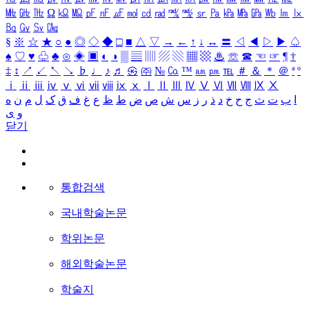
㎒
㎓
㎔
Ω
㏀
㏁
㎊
㎋
㎌
㏖
㏅
㎭
㎮
㎯
㏛
㎩
㎪
㎫
㎬
㏝
㏐
㏓
㏃
㏉
㏜
㏆
§
※
☆
★
○
●
◎
◇
◆
□
■
△
▽
→
←
↑
↓
↔
〓
◁
◀
▷
▶
♤
♠
♡
♥
♧
♣
⊙
◈
▣
◐
◑
▒
▤
▥
▨
▧
▦
▩
♨
☏
☎
☜
☞
¶
†
‡
↕
↗
↙
↖
↘
♭
♩
♪
♬
㉿
㈜
№
㏇
™
㏂
㏘
℡
＃
＆
＊
＠
ª
º
ⅰ
ⅱ
ⅲ
ⅳ
ⅴ
ⅵ
ⅶ
ⅷ
ⅸ
ⅹ
Ⅰ
Ⅱ
Ⅲ
Ⅳ
Ⅴ
Ⅵ
Ⅶ
Ⅷ
Ⅸ
Ⅹ
ا
ب
ت
ث
ج
ح
خ
د
ذ
ر
ز
س
ش
ص
ض
ط
ظ
ع
غ
ف
ق
ک
ل
م
ن
ه
و
ی
닫기
통합검색
국내학술논문
학위논문
해외학술논문
학술지