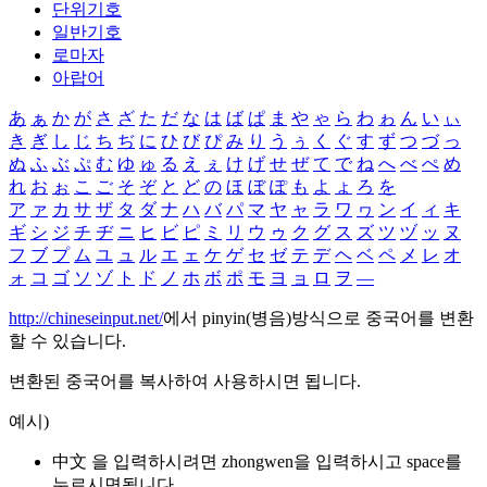
단위기호
일반기호
로마자
아랍어
あ
ぁ
か
が
さ
ざ
た
だ
な
は
ば
ぱ
ま
や
ゃ
ら
わ
ゎ
ん
い
ぃ
き
ぎ
し
じ
ち
ぢ
に
ひ
び
ぴ
み
り
う
ぅ
く
ぐ
す
ず
つ
づ
っ
ぬ
ふ
ぶ
ぷ
む
ゆ
ゅ
る
え
ぇ
け
げ
せ
ぜ
て
で
ね
へ
べ
ぺ
め
れ
お
ぉ
こ
ご
そ
ぞ
と
ど
の
ほ
ぼ
ぽ
も
よ
ょ
ろ
を
ア
ァ
カ
サ
ザ
タ
ダ
ナ
ハ
バ
パ
マ
ヤ
ャ
ラ
ワ
ヮ
ン
イ
ィ
キ
ギ
シ
ジ
チ
ヂ
ニ
ヒ
ビ
ピ
ミ
リ
ウ
ゥ
ク
グ
ス
ズ
ツ
ヅ
ッ
ヌ
フ
ブ
プ
ム
ユ
ュ
ル
エ
ェ
ケ
ゲ
セ
ゼ
テ
デ
ヘ
ベ
ペ
メ
レ
オ
ォ
コ
ゴ
ソ
ゾ
ト
ド
ノ
ホ
ボ
ポ
モ
ヨ
ョ
ロ
ヲ
―
http://chineseinput.net/
에서 pinyin(병음)방식으로 중국어를 변환
할 수 있습니다.
변환된 중국어를 복사하여 사용하시면 됩니다.
예시)
中文 을 입력하시려면
zhongwen
을 입력하시고 space를
누르시면됩니다.