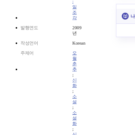
:
일
조
나
각
발행연도
2009
년
작성언어
Korean
주제어
오
월
춘
추
;
신
화
;
소
설
;
소
설
화
;
신