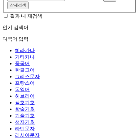
상세검색
결과 내 재검색
인기 검색어
다국어 입력
히라가나
가타카나
중국어
한글고어
그리스문자
프랑스어
독일어
히브리어
괄호기호
학술기호
기술기호
첨자기호
라틴문자
러시아문자