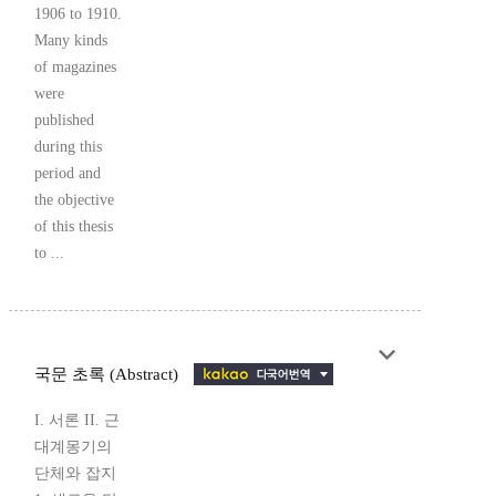
1906 to 1910.
Many kinds
of magazines
were
published
during this
period and
the objective
of this thesis
to ...
국문 초록 (Abstract)
I. 서론 II. 근
대계몽기의
단체와 잡지