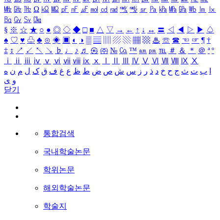
㎒
㎓
㎔
Ω
㏀
㏁
㎊
㎋
㎌
㏖
㏅
㎭
㎮
㎯
㏛
㎩
㎪
㎫
㎬
㏝
㏐
㏓
㏃
㏉
㏜
㏆
§
※
☆
★
○
●
◎
◇
◆
□
■
△
▽
→
←
↑
↓
↔
〓
◁
◀
▷
▶
♤
♠
♡
♥
♧
♣
⊙
◈
▣
◐
◑
▒
▤
▥
▨
▧
▦
▩
♨
☏
☎
☜
☞
¶
†
‡
↕
↗
↙
↖
↘
♭
♩
♪
♬
㉿
㈜
№
㏇
™
㏂
㏘
℡
＃
＆
＊
＠
ª
º
ⅰ
ⅱ
ⅲ
ⅳ
ⅴ
ⅵ
ⅶ
ⅷ
ⅸ
ⅹ
Ⅰ
Ⅱ
Ⅲ
Ⅳ
Ⅴ
Ⅵ
Ⅶ
Ⅷ
Ⅸ
Ⅹ
ا
ب
ت
ث
ج
ح
خ
د
ذ
ر
ز
س
ش
ص
ض
ط
ظ
ع
غ
ف
ق
ک
ل
م
ن
ه
و
ی
닫기
통합검색
국내학술논문
학위논문
해외학술논문
학술지