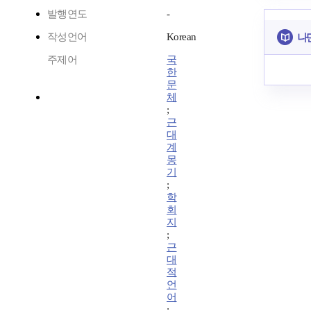
발행연도
-
작성언어
Korean
나
주제어
국
한
문
체
;
근
대
계
몽
기
;
학
회
지
;
근
대
적
언
어
;