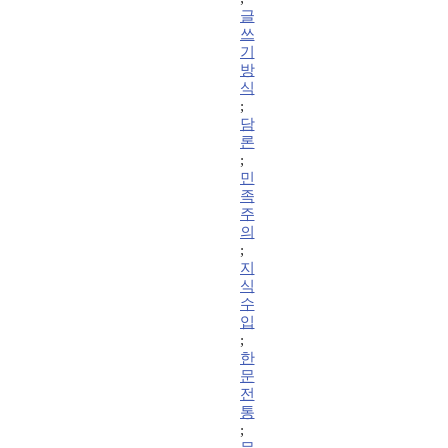
글
쓰
기
방
식
;
담
론
;
민
족
주
의
;
지
식
수
입
;
한
문
전
통
;