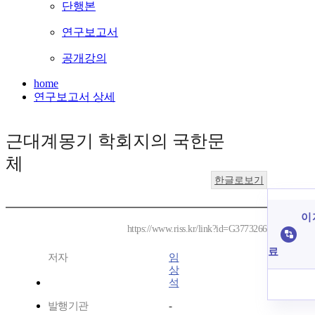
단행본
연구보고서
공개강의
home
연구보고서 상세
근대계몽기 학회지의 국한문
체
한글로보기
이 
https://www.riss.kr/link?id=G3773266
료
저자
임
상
석
발행기관
-