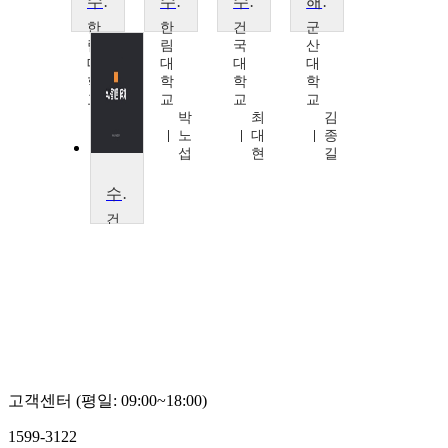
수사론 II
수사론 I
수사증거론
해양수사론
한
한
건
군
림
림
국
산
대
대
대
대
학
학
학
학
교
교
교
교
박
박
최
김
노
노
대
종
섭
섭
현
길
수사증거론
건
국
대
학
교
최
대
현
고객센터 (평일: 09:00~18:00)
1599-3122