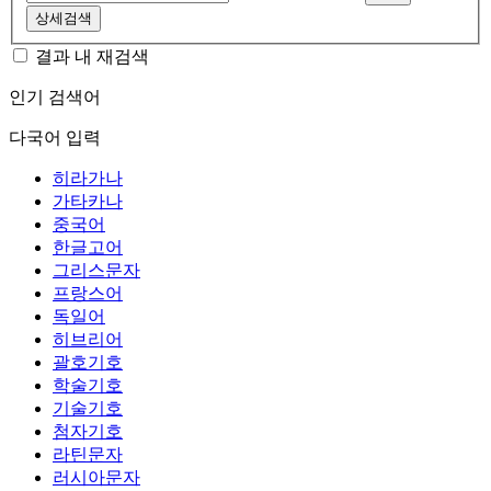
상세검색
결과 내 재검색
인기 검색어
다국어 입력
히라가나
가타카나
중국어
한글고어
그리스문자
프랑스어
독일어
히브리어
괄호기호
학술기호
기술기호
첨자기호
라틴문자
러시아문자