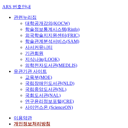
ARS 번호안내
관련누리집
대학공개강의(KOCW)
학술정보통계시스템(Rinfo)
외국학술지지원센터(FRIC)
학술관계분석서비스(SAM)
사서커뮤니티
기관회원
지식나눔(LOOK)
의학전자도서관(MEDLIS)
유관기관 사이트
교육부(MOE)
국립장애인도서관(NLD)
국립중앙도서관(NL)
국회도서관(NAL)
연구윤리정보포털(CRE)
사이언스온 (ScienceON)
이용약관
개인정보처리방침