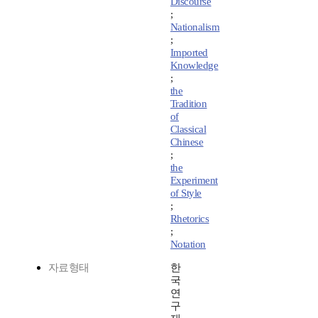
Discourse
;
Nationalism
;
Imported
Knowledge
;
the
Tradition
of
Classical
Chinese
;
the
Experiment
of Style
;
Rhetorics
;
Notation
자료형태
한
국
연
구