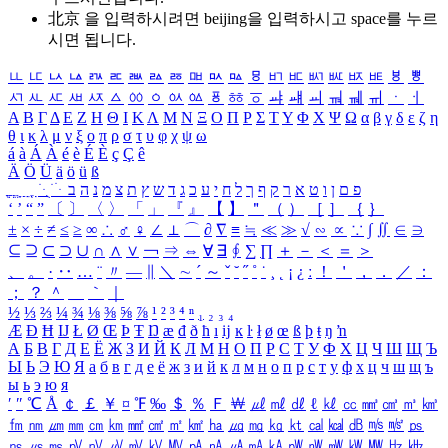
北京 을 입력하시려면
beijing
을 입력하시고 space를 누르
시면 됩니다.
ㅥ
ㅦ
ㅧ
ㅨ
ㅩ
ㅪ
ㅫ
ㅬ
ㅭ
ㅮ
ㅯ
ㅰ
ㅱ
ㅲ
ㅳ
ㅴ
ㅵ
ㅶ
ㅷ
ㅸ
ㅹ
ㅺ
ㅻ
ㅼ
ㅽ
ㅾ
ㅿ
ㆀ
ㆁ
ㆂ
ㆃ
ㆄ
ㆅ
ㆆ
ㆇ
ㆈ
ㆉ
ㆊ
ㆋ
ㆌ
ㆍ
ㆎ
Α
Β
Γ
Δ
Ε
Ζ
Η
Θ
Ι
Κ
Λ
Μ
Ν
Ξ
Ο
Π
Ρ
Σ
Τ
Υ
Φ
Χ
Ψ
Ω
α
β
γ
δ
ε
ζ
η
θ
ι
κ
λ
μ
ν
ξ
ο
π
ρ
σ
τ
υ
φ
χ
ψ
ω
á
à
Á
À
é
è
É
È
ç
Ç
ê
Ä
Ö
Ü
ä
ö
ü
ß
ְ
ֳ
ֲ
ֱ
ָ
ַ
ֵ
ֶ
ִ
ֹ
ּ
ֻ
ׂ
ׁ
ּ
ב
ה
נ
מ
צ
ת
ץ
ש
ד
ג
כ
ע
י
ח
ל
ך
ף
ק
ר
א
ט
ו
ן
ם
פ
‘
’
“
”
〔
〕
〈
〉
「
」
『
』
【
】
＂
（
）
［
］
｛
｝
±
×
÷
≠
≤
≥
∞
∴
♂
♀
∠
⊥
⌒
∂
∇
≡
≒
≪
≫
√
∽
∝
∵
∫
∬
∈
∋
⊆
⊇
⊂
⊃
∪
∩
∧
∨
￢
⇒
⇔
∀
∃
∮
∑
∏
＋
－
＜
＝
＞
、
。
·
‥
…
¨
〃
―
∥
＼
∼
´
～
ˇ
˘
˝
˚
˙
¸
˛
¡
¿
ː
！
＇
，
．
／
：
；
？
＾
＿
｀
｜
½
⅓
⅔
¼
¾
⅛
⅜
⅝
⅞
¹
²
³
⁴
ⁿ
₁
₂
₃
₄
Æ
Ð
Ħ
Ĳ
Ł
Ø
Œ
Þ
Ŧ
Ŋ
æ
đ
ð
ħ
ı
ĳ
ĸ
ŀ
ł
ø
œ
ß
þ
ŧ
ŋ
ŉ
А
Б
В
Г
Д
Е
Ё
Ж
З
И
Й
К
Л
М
Н
О
П
Р
С
Т
У
Ф
Х
Ц
Ч
Ш
Щ
Ъ
Ы
Ь
Э
Ю
Я
а
б
в
г
д
е
ё
ж
з
и
й
к
л
м
н
о
п
р
с
т
у
ф
х
ц
ч
ш
щ
ъ
ы
ь
э
ю
я
′
″
℃
Å
￠
￡
￥
¤
℉
‰
＄
％
Ｆ
￦
㎕
㎖
㎗
ℓ
㎘
㏄
㎣
㎤
㎥
㎦
㎙
㎚
㎛
㎜
㎝
㎞
㎟
㎠
㎡
㎢
㏊
㎍
㎎
㎏
㏏
㎈
㎉
㏈
㎧
㎨
㎰
㎱
㎲
㎳
㎴
㎵
㎶
㎷
㎸
㎹
㎀
㎁
㎂
㎃
㎄
㎺
㎻
㎽
㎾
㎿
㎐
㎑