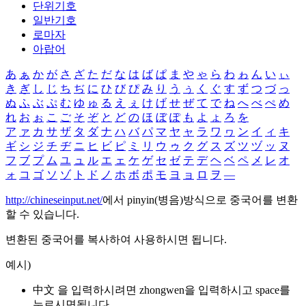
단위기호
일반기호
로마자
아랍어
あ
ぁ
か
が
さ
ざ
た
だ
な
は
ば
ぱ
ま
や
ゃ
ら
わ
ゎ
ん
い
ぃ
き
ぎ
し
じ
ち
ぢ
に
ひ
び
ぴ
み
り
う
ぅ
く
ぐ
す
ず
つ
づ
っ
ぬ
ふ
ぶ
ぷ
む
ゆ
ゅ
る
え
ぇ
け
げ
せ
ぜ
て
で
ね
へ
べ
ぺ
め
れ
お
ぉ
こ
ご
そ
ぞ
と
ど
の
ほ
ぼ
ぽ
も
よ
ょ
ろ
を
ア
ァ
カ
サ
ザ
タ
ダ
ナ
ハ
バ
パ
マ
ヤ
ャ
ラ
ワ
ヮ
ン
イ
ィ
キ
ギ
シ
ジ
チ
ヂ
ニ
ヒ
ビ
ピ
ミ
リ
ウ
ゥ
ク
グ
ス
ズ
ツ
ヅ
ッ
ヌ
フ
ブ
プ
ム
ユ
ュ
ル
エ
ェ
ケ
ゲ
セ
ゼ
テ
デ
ヘ
ベ
ペ
メ
レ
オ
ォ
コ
ゴ
ソ
ゾ
ト
ド
ノ
ホ
ボ
ポ
モ
ヨ
ョ
ロ
ヲ
―
http://chineseinput.net/
에서 pinyin(병음)방식으로 중국어를 변환
할 수 있습니다.
변환된 중국어를 복사하여 사용하시면 됩니다.
예시)
中文 을 입력하시려면
zhongwen
을 입력하시고 space를
누르시면됩니다.