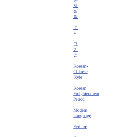
문
체
실
험
;
수
사
;
표
기
법
;
Korean-
Chinese
Style
;
Korean
Enlightenment
Period
;
Modern
Language
;
Ecriture
;