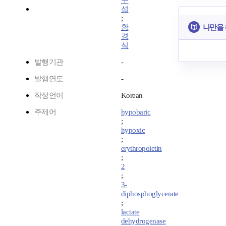
우
섭
;
나만을 
황
경
식
발행기관
-
발행연도
-
작성언어
Korean
주제어
hypobaric
;
hypoxic
;
erythropoietin
;
2
;
3-
diphosphoglycerate
;
lactate
dehydrogenase