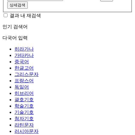
상세검색
결과 내 재검색
인기 검색어
다국어 입력
히라가나
가타카나
중국어
한글고어
그리스문자
프랑스어
독일어
히브리어
괄호기호
학술기호
기술기호
첨자기호
라틴문자
러시아문자