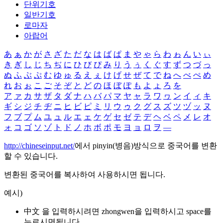
단위기호
일반기호
로마자
아랍어
あ
ぁ
か
が
さ
ざ
た
だ
な
は
ば
ぱ
ま
や
ゃ
ら
わ
ゎ
ん
い
ぃ
き
ぎ
し
じ
ち
ぢ
に
ひ
び
ぴ
み
り
う
ぅ
く
ぐ
す
ず
つ
づ
っ
ぬ
ふ
ぶ
ぷ
む
ゆ
ゅ
る
え
ぇ
け
げ
せ
ぜ
て
で
ね
へ
べ
ぺ
め
れ
お
ぉ
こ
ご
そ
ぞ
と
ど
の
ほ
ぼ
ぽ
も
よ
ょ
ろ
を
ア
ァ
カ
サ
ザ
タ
ダ
ナ
ハ
バ
パ
マ
ヤ
ャ
ラ
ワ
ヮ
ン
イ
ィ
キ
ギ
シ
ジ
チ
ヂ
ニ
ヒ
ビ
ピ
ミ
リ
ウ
ゥ
ク
グ
ス
ズ
ツ
ヅ
ッ
ヌ
フ
ブ
プ
ム
ユ
ュ
ル
エ
ェ
ケ
ゲ
セ
ゼ
テ
デ
ヘ
ベ
ペ
メ
レ
オ
ォ
コ
ゴ
ソ
ゾ
ト
ド
ノ
ホ
ボ
ポ
モ
ヨ
ョ
ロ
ヲ
―
http://chineseinput.net/
에서 pinyin(병음)방식으로 중국어를 변환
할 수 있습니다.
변환된 중국어를 복사하여 사용하시면 됩니다.
예시)
中文 을 입력하시려면
zhongwen
을 입력하시고 space를
누르시면됩니다.