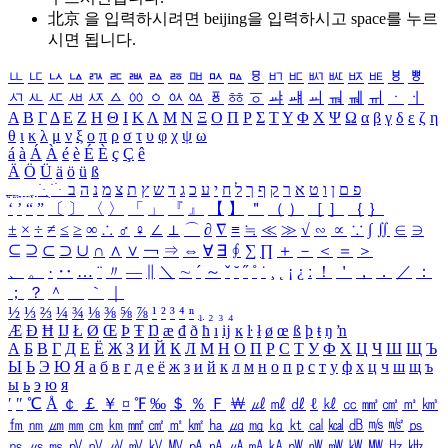
北京 을 입력하시려면
beijing
을 입력하시고 space를 누르
시면 됩니다.
ㅥ
ㅦ
ㅧ
ㅨ
ㅩ
ㅪ
ㅫ
ㅬ
ㅭ
ㅮ
ㅯ
ㅰ
ㅱ
ㅲ
ㅳ
ㅴ
ㅵ
ㅶ
ㅷ
ㅸ
ㅹ
ㅺ
ㅻ
ㅼ
ㅽ
ㅾ
ㅿ
ㆀ
ㆁ
ㆂ
ㆃ
ㆄ
ㆅ
ㆆ
ㆇ
ㆈ
ㆉ
ㆊ
ㆋ
ㆌ
ㆍ
ㆎ
Α
Β
Γ
Δ
Ε
Ζ
Η
Θ
Ι
Κ
Λ
Μ
Ν
Ξ
Ο
Π
Ρ
Σ
Τ
Υ
Φ
Χ
Ψ
Ω
α
β
γ
δ
ε
ζ
η
θ
ι
κ
λ
μ
ν
ξ
ο
π
ρ
σ
τ
υ
φ
χ
ψ
ω
á
à
Á
À
é
è
É
È
ç
Ç
ê
Ä
Ö
Ü
ä
ö
ü
ß
ְ
ֳ
ֲ
ֱ
ָ
ַ
ֵ
ֶ
ִ
ֹ
ּ
ֻ
ׂ
ׁ
ּ
ב
ה
נ
מ
צ
ת
ץ
ש
ד
ג
כ
ע
י
ח
ל
ך
ף
ק
ר
א
ט
ו
ן
ם
פ
‘
’
“
”
〔
〕
〈
〉
「
」
『
』
【
】
＂
（
）
［
］
｛
｝
±
×
÷
≠
≤
≥
∞
∴
♂
♀
∠
⊥
⌒
∂
∇
≡
≒
≪
≫
√
∽
∝
∵
∫
∬
∈
∋
⊆
⊇
⊂
⊃
∪
∩
∧
∨
￢
⇒
⇔
∀
∃
∮
∑
∏
＋
－
＜
＝
＞
、
。
·
‥
…
¨
〃
―
∥
＼
∼
´
～
ˇ
˘
˝
˚
˙
¸
˛
¡
¿
ː
！
＇
，
．
／
：
；
？
＾
＿
｀
｜
½
⅓
⅔
¼
¾
⅛
⅜
⅝
⅞
¹
²
³
⁴
ⁿ
₁
₂
₃
₄
Æ
Ð
Ħ
Ĳ
Ł
Ø
Œ
Þ
Ŧ
Ŋ
æ
đ
ð
ħ
ı
ĳ
ĸ
ŀ
ł
ø
œ
ß
þ
ŧ
ŋ
ŉ
А
Б
В
Г
Д
Е
Ё
Ж
З
И
Й
К
Л
М
Н
О
П
Р
С
Т
У
Ф
Х
Ц
Ч
Ш
Щ
Ъ
Ы
Ь
Э
Ю
Я
а
б
в
г
д
е
ё
ж
з
и
й
к
л
м
н
о
п
р
с
т
у
ф
х
ц
ч
ш
щ
ъ
ы
ь
э
ю
я
′
″
℃
Å
￠
￡
￥
¤
℉
‰
＄
％
Ｆ
￦
㎕
㎖
㎗
ℓ
㎘
㏄
㎣
㎤
㎥
㎦
㎙
㎚
㎛
㎜
㎝
㎞
㎟
㎠
㎡
㎢
㏊
㎍
㎎
㎏
㏏
㎈
㎉
㏈
㎧
㎨
㎰
㎱
㎲
㎳
㎴
㎵
㎶
㎷
㎸
㎹
㎀
㎁
㎂
㎃
㎄
㎺
㎻
㎽
㎾
㎿
㎐
㎑