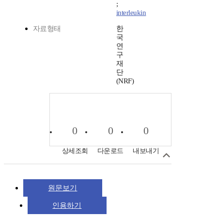
;
interleukin
자료형태
한
국
연
구
재
단
(NRF)
0
0
0
상세조회
다운로드
내보내기
원문보기
인용하기