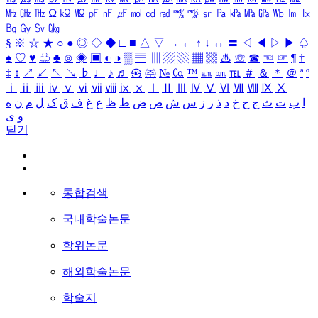
㎒
㎓
㎔
Ω
㏀
㏁
㎊
㎋
㎌
㏖
㏅
㎭
㎮
㎯
㏛
㎩
㎪
㎫
㎬
㏝
㏐
㏓
㏃
㏉
㏜
㏆
§
※
☆
★
○
●
◎
◇
◆
□
■
△
▽
→
←
↑
↓
↔
〓
◁
◀
▷
▶
♤
♠
♡
♥
♧
♣
⊙
◈
▣
◐
◑
▒
▤
▥
▨
▧
▦
▩
♨
☏
☎
☜
☞
¶
†
‡
↕
↗
↙
↖
↘
♭
♩
♪
♬
㉿
㈜
№
㏇
™
㏂
㏘
℡
＃
＆
＊
＠
ª
º
ⅰ
ⅱ
ⅲ
ⅳ
ⅴ
ⅵ
ⅶ
ⅷ
ⅸ
ⅹ
Ⅰ
Ⅱ
Ⅲ
Ⅳ
Ⅴ
Ⅵ
Ⅶ
Ⅷ
Ⅸ
Ⅹ
ا
ب
ت
ث
ج
ح
خ
د
ذ
ر
ز
س
ش
ص
ض
ط
ظ
ع
غ
ف
ق
ک
ل
م
ن
ه
و
ی
닫기
통합검색
국내학술논문
학위논문
해외학술논문
학술지