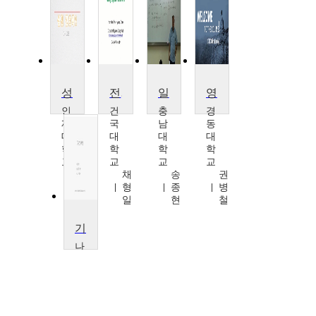
성인간호학2
전자회로2
일반물리학2
영어 2
인
건
충
경
제
국
남
동
대
대
대
대
학
학
학
학
교
교
교
교
김
채
송
권
혜
형
종
병
령
일
현
철
기본간호학2
나
사
렛
대
학
교