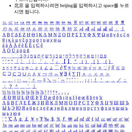
北京 을 입력하시려면
beijing
을 입력하시고 space를 누르
시면 됩니다.
ㅥ
ㅦ
ㅧ
ㅨ
ㅩ
ㅪ
ㅫ
ㅬ
ㅭ
ㅮ
ㅯ
ㅰ
ㅱ
ㅲ
ㅳ
ㅴ
ㅵ
ㅶ
ㅷ
ㅸ
ㅹ
ㅺ
ㅻ
ㅼ
ㅽ
ㅾ
ㅿ
ㆀ
ㆁ
ㆂ
ㆃ
ㆄ
ㆅ
ㆆ
ㆇ
ㆈ
ㆉ
ㆊ
ㆋ
ㆌ
ㆍ
ㆎ
Α
Β
Γ
Δ
Ε
Ζ
Η
Θ
Ι
Κ
Λ
Μ
Ν
Ξ
Ο
Π
Ρ
Σ
Τ
Υ
Φ
Χ
Ψ
Ω
α
β
γ
δ
ε
ζ
η
θ
ι
κ
λ
μ
ν
ξ
ο
π
ρ
σ
τ
υ
φ
χ
ψ
ω
á
à
Á
À
é
è
É
È
ç
Ç
ê
Ä
Ö
Ü
ä
ö
ü
ß
ְ
ֳ
ֲ
ֱ
ָ
ַ
ֵ
ֶ
ִ
ֹ
ּ
ֻ
ׂ
ׁ
ּ
ב
ה
נ
מ
צ
ת
ץ
ש
ד
ג
כ
ע
י
ח
ל
ך
ף
ק
ר
א
ט
ו
ן
ם
פ
‘
’
“
”
〔
〕
〈
〉
「
」
『
』
【
】
＂
（
）
［
］
｛
｝
±
×
÷
≠
≤
≥
∞
∴
♂
♀
∠
⊥
⌒
∂
∇
≡
≒
≪
≫
√
∽
∝
∵
∫
∬
∈
∋
⊆
⊇
⊂
⊃
∪
∩
∧
∨
￢
⇒
⇔
∀
∃
∮
∑
∏
＋
－
＜
＝
＞
、
。
·
‥
…
¨
〃
―
∥
＼
∼
´
～
ˇ
˘
˝
˚
˙
¸
˛
¡
¿
ː
！
＇
，
．
／
：
；
？
＾
＿
｀
｜
½
⅓
⅔
¼
¾
⅛
⅜
⅝
⅞
¹
²
³
⁴
ⁿ
₁
₂
₃
₄
Æ
Ð
Ħ
Ĳ
Ł
Ø
Œ
Þ
Ŧ
Ŋ
æ
đ
ð
ħ
ı
ĳ
ĸ
ŀ
ł
ø
œ
ß
þ
ŧ
ŋ
ŉ
А
Б
В
Г
Д
Е
Ё
Ж
З
И
Й
К
Л
М
Н
О
П
Р
С
Т
У
Ф
Х
Ц
Ч
Ш
Щ
Ъ
Ы
Ь
Э
Ю
Я
а
б
в
г
д
е
ё
ж
з
и
й
к
л
м
н
о
п
р
с
т
у
ф
х
ц
ч
ш
щ
ъ
ы
ь
э
ю
я
′
″
℃
Å
￠
￡
￥
¤
℉
‰
＄
％
Ｆ
￦
㎕
㎖
㎗
ℓ
㎘
㏄
㎣
㎤
㎥
㎦
㎙
㎚
㎛
㎜
㎝
㎞
㎟
㎠
㎡
㎢
㏊
㎍
㎎
㎏
㏏
㎈
㎉
㏈
㎧
㎨
㎰
㎱
㎲
㎳
㎴
㎵
㎶
㎷
㎸
㎹
㎀
㎁
㎂
㎃
㎄
㎺
㎻
㎽
㎾
㎿
㎐
㎑