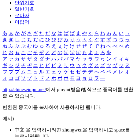
단위기호
일반기호
로마자
아랍어
あ
ぁ
か
が
さ
ざ
た
だ
な
は
ば
ぱ
ま
や
ゃ
ら
わ
ゎ
ん
い
ぃ
き
ぎ
し
じ
ち
ぢ
に
ひ
び
ぴ
み
り
う
ぅ
く
ぐ
す
ず
つ
づ
っ
ぬ
ふ
ぶ
ぷ
む
ゆ
ゅ
る
え
ぇ
け
げ
せ
ぜ
て
で
ね
へ
べ
ぺ
め
れ
お
ぉ
こ
ご
そ
ぞ
と
ど
の
ほ
ぼ
ぽ
も
よ
ょ
ろ
を
ア
ァ
カ
サ
ザ
タ
ダ
ナ
ハ
バ
パ
マ
ヤ
ャ
ラ
ワ
ヮ
ン
イ
ィ
キ
ギ
シ
ジ
チ
ヂ
ニ
ヒ
ビ
ピ
ミ
リ
ウ
ゥ
ク
グ
ス
ズ
ツ
ヅ
ッ
ヌ
フ
ブ
プ
ム
ユ
ュ
ル
エ
ェ
ケ
ゲ
セ
ゼ
テ
デ
ヘ
ベ
ペ
メ
レ
オ
ォ
コ
ゴ
ソ
ゾ
ト
ド
ノ
ホ
ボ
ポ
モ
ヨ
ョ
ロ
ヲ
―
http://chineseinput.net/
에서 pinyin(병음)방식으로 중국어를 변환
할 수 있습니다.
변환된 중국어를 복사하여 사용하시면 됩니다.
예시)
中文 을 입력하시려면
zhongwen
을 입력하시고 space를
누르시면됩니다.