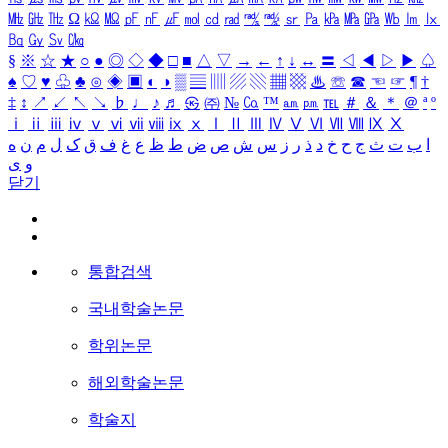
㎒
㎓
㎔
Ω
㏀
㏁
㎊
㎋
㎌
㏖
㏅
㎭
㎮
㎯
㏛
㎩
㎪
㎫
㎬
㏝
㏐
㏓
㏃
㏉
㏜
㏆
§
※
☆
★
○
●
◎
◇
◆
□
■
△
▽
→
←
↑
↓
↔
〓
◁
◀
▷
▶
♤
♠
♡
♥
♧
♣
⊙
◈
▣
◐
◑
▒
▤
▥
▨
▧
▦
▩
♨
☏
☎
☜
☞
¶
†
‡
↕
↗
↙
↖
↘
♭
♩
♪
♬
㉿
㈜
№
㏇
™
㏂
㏘
℡
＃
＆
＊
＠
ª
º
ⅰ
ⅱ
ⅲ
ⅳ
ⅴ
ⅵ
ⅶ
ⅷ
ⅸ
ⅹ
Ⅰ
Ⅱ
Ⅲ
Ⅳ
Ⅴ
Ⅵ
Ⅶ
Ⅷ
Ⅸ
Ⅹ
ا
ب
ت
ث
ج
ح
خ
د
ذ
ر
ز
س
ش
ص
ض
ط
ظ
ع
غ
ف
ق
ک
ل
م
ن
ه
و
ی
닫기
통합검색
국내학술논문
학위논문
해외학술논문
학술지