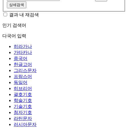
상세검색
결과 내 재검색
인기 검색어
다국어 입력
히라가나
가타카나
중국어
한글고어
그리스문자
프랑스어
독일어
히브리어
괄호기호
학술기호
기술기호
첨자기호
라틴문자
러시아문자