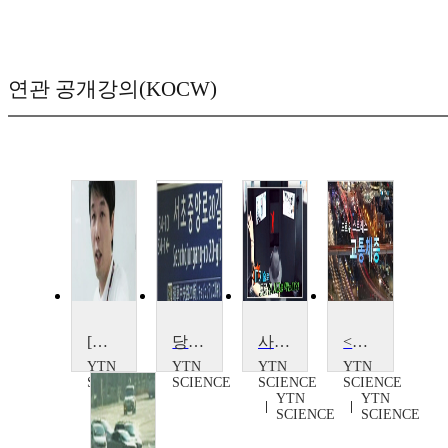
연관 공개강의(KOCW)
[마이웨이] 도로위의 숨은 주역, 김진우 연구원
당신의 도로명 주소를 아십니까?
사고 막는 IT 기술, 도로교통
<다큐S+>도로 위 스트레스, 교통체증
YTN
YTN
YTN
YTN
SCIENCE
SCIENCE
SCIENCE
SCIENCE
YTN
YTN
SCIENCE
SCIENCE