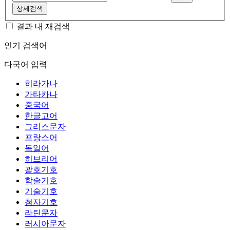
상세검색
결과 내 재검색
인기 검색어
다국어 입력
히라가나
가타카나
중국어
한글고어
그리스문자
프랑스어
독일어
히브리어
괄호기호
학술기호
기술기호
첨자기호
라틴문자
러시아문자