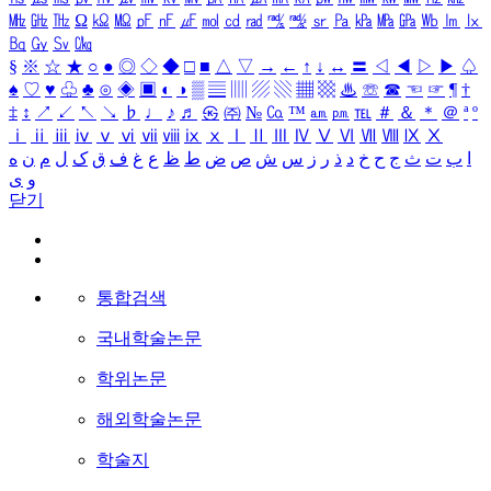
㎒
㎓
㎔
Ω
㏀
㏁
㎊
㎋
㎌
㏖
㏅
㎭
㎮
㎯
㏛
㎩
㎪
㎫
㎬
㏝
㏐
㏓
㏃
㏉
㏜
㏆
§
※
☆
★
○
●
◎
◇
◆
□
■
△
▽
→
←
↑
↓
↔
〓
◁
◀
▷
▶
♤
♠
♡
♥
♧
♣
⊙
◈
▣
◐
◑
▒
▤
▥
▨
▧
▦
▩
♨
☏
☎
☜
☞
¶
†
‡
↕
↗
↙
↖
↘
♭
♩
♪
♬
㉿
㈜
№
㏇
™
㏂
㏘
℡
＃
＆
＊
＠
ª
º
ⅰ
ⅱ
ⅲ
ⅳ
ⅴ
ⅵ
ⅶ
ⅷ
ⅸ
ⅹ
Ⅰ
Ⅱ
Ⅲ
Ⅳ
Ⅴ
Ⅵ
Ⅶ
Ⅷ
Ⅸ
Ⅹ
ا
ب
ت
ث
ج
ح
خ
د
ذ
ر
ز
س
ش
ص
ض
ط
ظ
ع
غ
ف
ق
ک
ل
م
ن
ه
و
ی
닫기
통합검색
국내학술논문
학위논문
해외학술논문
학술지