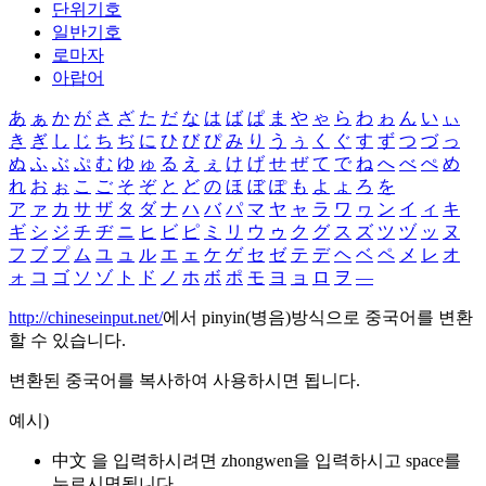
단위기호
일반기호
로마자
아랍어
あ
ぁ
か
が
さ
ざ
た
だ
な
は
ば
ぱ
ま
や
ゃ
ら
わ
ゎ
ん
い
ぃ
き
ぎ
し
じ
ち
ぢ
に
ひ
び
ぴ
み
り
う
ぅ
く
ぐ
す
ず
つ
づ
っ
ぬ
ふ
ぶ
ぷ
む
ゆ
ゅ
る
え
ぇ
け
げ
せ
ぜ
て
で
ね
へ
べ
ぺ
め
れ
お
ぉ
こ
ご
そ
ぞ
と
ど
の
ほ
ぼ
ぽ
も
よ
ょ
ろ
を
ア
ァ
カ
サ
ザ
タ
ダ
ナ
ハ
バ
パ
マ
ヤ
ャ
ラ
ワ
ヮ
ン
イ
ィ
キ
ギ
シ
ジ
チ
ヂ
ニ
ヒ
ビ
ピ
ミ
リ
ウ
ゥ
ク
グ
ス
ズ
ツ
ヅ
ッ
ヌ
フ
ブ
プ
ム
ユ
ュ
ル
エ
ェ
ケ
ゲ
セ
ゼ
テ
デ
ヘ
ベ
ペ
メ
レ
オ
ォ
コ
ゴ
ソ
ゾ
ト
ド
ノ
ホ
ボ
ポ
モ
ヨ
ョ
ロ
ヲ
―
http://chineseinput.net/
에서 pinyin(병음)방식으로 중국어를 변환
할 수 있습니다.
변환된 중국어를 복사하여 사용하시면 됩니다.
예시)
中文 을 입력하시려면
zhongwen
을 입력하시고 space를
누르시면됩니다.