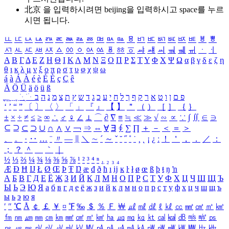
北京 을 입력하시려면
beijing
을 입력하시고 space를 누르
시면 됩니다.
ㅥ
ㅦ
ㅧ
ㅨ
ㅩ
ㅪ
ㅫ
ㅬ
ㅭ
ㅮ
ㅯ
ㅰ
ㅱ
ㅲ
ㅳ
ㅴ
ㅵ
ㅶ
ㅷ
ㅸ
ㅹ
ㅺ
ㅻ
ㅼ
ㅽ
ㅾ
ㅿ
ㆀ
ㆁ
ㆂ
ㆃ
ㆄ
ㆅ
ㆆ
ㆇ
ㆈ
ㆉ
ㆊ
ㆋ
ㆌ
ㆍ
ㆎ
Α
Β
Γ
Δ
Ε
Ζ
Η
Θ
Ι
Κ
Λ
Μ
Ν
Ξ
Ο
Π
Ρ
Σ
Τ
Υ
Φ
Χ
Ψ
Ω
α
β
γ
δ
ε
ζ
η
θ
ι
κ
λ
μ
ν
ξ
ο
π
ρ
σ
τ
υ
φ
χ
ψ
ω
á
à
Á
À
é
è
É
È
ç
Ç
ê
Ä
Ö
Ü
ä
ö
ü
ß
ְ
ֳ
ֲ
ֱ
ָ
ַ
ֵ
ֶ
ִ
ֹ
ּ
ֻ
ׂ
ׁ
ּ
ב
ה
נ
מ
צ
ת
ץ
ש
ד
ג
כ
ע
י
ח
ל
ך
ף
ק
ר
א
ט
ו
ן
ם
פ
‘
’
“
”
〔
〕
〈
〉
「
」
『
』
【
】
＂
（
）
［
］
｛
｝
±
×
÷
≠
≤
≥
∞
∴
♂
♀
∠
⊥
⌒
∂
∇
≡
≒
≪
≫
√
∽
∝
∵
∫
∬
∈
∋
⊆
⊇
⊂
⊃
∪
∩
∧
∨
￢
⇒
⇔
∀
∃
∮
∑
∏
＋
－
＜
＝
＞
、
。
·
‥
…
¨
〃
―
∥
＼
∼
´
～
ˇ
˘
˝
˚
˙
¸
˛
¡
¿
ː
！
＇
，
．
／
：
；
？
＾
＿
｀
｜
½
⅓
⅔
¼
¾
⅛
⅜
⅝
⅞
¹
²
³
⁴
ⁿ
₁
₂
₃
₄
Æ
Ð
Ħ
Ĳ
Ł
Ø
Œ
Þ
Ŧ
Ŋ
æ
đ
ð
ħ
ı
ĳ
ĸ
ŀ
ł
ø
œ
ß
þ
ŧ
ŋ
ŉ
А
Б
В
Г
Д
Е
Ё
Ж
З
И
Й
К
Л
М
Н
О
П
Р
С
Т
У
Ф
Х
Ц
Ч
Ш
Щ
Ъ
Ы
Ь
Э
Ю
Я
а
б
в
г
д
е
ё
ж
з
и
й
к
л
м
н
о
п
р
с
т
у
ф
х
ц
ч
ш
щ
ъ
ы
ь
э
ю
я
′
″
℃
Å
￠
￡
￥
¤
℉
‰
＄
％
Ｆ
￦
㎕
㎖
㎗
ℓ
㎘
㏄
㎣
㎤
㎥
㎦
㎙
㎚
㎛
㎜
㎝
㎞
㎟
㎠
㎡
㎢
㏊
㎍
㎎
㎏
㏏
㎈
㎉
㏈
㎧
㎨
㎰
㎱
㎲
㎳
㎴
㎵
㎶
㎷
㎸
㎹
㎀
㎁
㎂
㎃
㎄
㎺
㎻
㎽
㎾
㎿
㎐
㎑