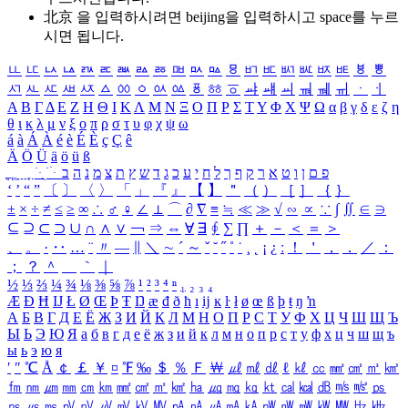
北京 을 입력하시려면
beijing
을 입력하시고 space를 누르
시면 됩니다.
ㅥ
ㅦ
ㅧ
ㅨ
ㅩ
ㅪ
ㅫ
ㅬ
ㅭ
ㅮ
ㅯ
ㅰ
ㅱ
ㅲ
ㅳ
ㅴ
ㅵ
ㅶ
ㅷ
ㅸ
ㅹ
ㅺ
ㅻ
ㅼ
ㅽ
ㅾ
ㅿ
ㆀ
ㆁ
ㆂ
ㆃ
ㆄ
ㆅ
ㆆ
ㆇ
ㆈ
ㆉ
ㆊ
ㆋ
ㆌ
ㆍ
ㆎ
Α
Β
Γ
Δ
Ε
Ζ
Η
Θ
Ι
Κ
Λ
Μ
Ν
Ξ
Ο
Π
Ρ
Σ
Τ
Υ
Φ
Χ
Ψ
Ω
α
β
γ
δ
ε
ζ
η
θ
ι
κ
λ
μ
ν
ξ
ο
π
ρ
σ
τ
υ
φ
χ
ψ
ω
á
à
Á
À
é
è
É
È
ç
Ç
ê
Ä
Ö
Ü
ä
ö
ü
ß
ְ
ֳ
ֲ
ֱ
ָ
ַ
ֵ
ֶ
ִ
ֹ
ּ
ֻ
ׂ
ׁ
ּ
ב
ה
נ
מ
צ
ת
ץ
ש
ד
ג
כ
ע
י
ח
ל
ך
ף
ק
ר
א
ט
ו
ן
ם
פ
‘
’
“
”
〔
〕
〈
〉
「
」
『
』
【
】
＂
（
）
［
］
｛
｝
±
×
÷
≠
≤
≥
∞
∴
♂
♀
∠
⊥
⌒
∂
∇
≡
≒
≪
≫
√
∽
∝
∵
∫
∬
∈
∋
⊆
⊇
⊂
⊃
∪
∩
∧
∨
￢
⇒
⇔
∀
∃
∮
∑
∏
＋
－
＜
＝
＞
、
。
·
‥
…
¨
〃
―
∥
＼
∼
´
～
ˇ
˘
˝
˚
˙
¸
˛
¡
¿
ː
！
＇
，
．
／
：
；
？
＾
＿
｀
｜
½
⅓
⅔
¼
¾
⅛
⅜
⅝
⅞
¹
²
³
⁴
ⁿ
₁
₂
₃
₄
Æ
Ð
Ħ
Ĳ
Ł
Ø
Œ
Þ
Ŧ
Ŋ
æ
đ
ð
ħ
ı
ĳ
ĸ
ŀ
ł
ø
œ
ß
þ
ŧ
ŋ
ŉ
А
Б
В
Г
Д
Е
Ё
Ж
З
И
Й
К
Л
М
Н
О
П
Р
С
Т
У
Ф
Х
Ц
Ч
Ш
Щ
Ъ
Ы
Ь
Э
Ю
Я
а
б
в
г
д
е
ё
ж
з
и
й
к
л
м
н
о
п
р
с
т
у
ф
х
ц
ч
ш
щ
ъ
ы
ь
э
ю
я
′
″
℃
Å
￠
￡
￥
¤
℉
‰
＄
％
Ｆ
￦
㎕
㎖
㎗
ℓ
㎘
㏄
㎣
㎤
㎥
㎦
㎙
㎚
㎛
㎜
㎝
㎞
㎟
㎠
㎡
㎢
㏊
㎍
㎎
㎏
㏏
㎈
㎉
㏈
㎧
㎨
㎰
㎱
㎲
㎳
㎴
㎵
㎶
㎷
㎸
㎹
㎀
㎁
㎂
㎃
㎄
㎺
㎻
㎽
㎾
㎿
㎐
㎑