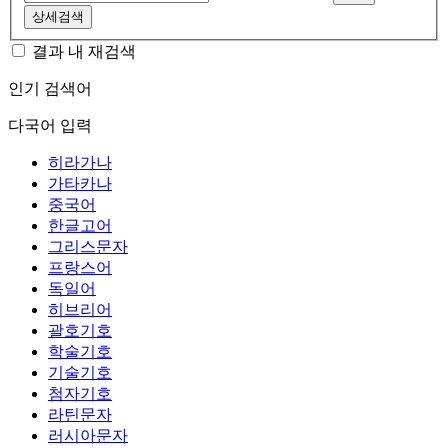
상세검색
결과 내 재검색
인기 검색어
다국어 입력
히라가나
가타카나
중국어
한글고어
그리스문자
프랑스어
독일어
히브리어
괄호기호
학술기호
기술기호
첨자기호
라틴문자
러시아문자