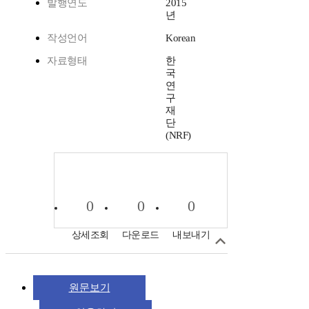
발행연도
2015
년
작성언어
Korean
자료형태
한
국
연
구
재
단
(NRF)
0
0
0
상세조회
다운로드
내보내기
원문보기