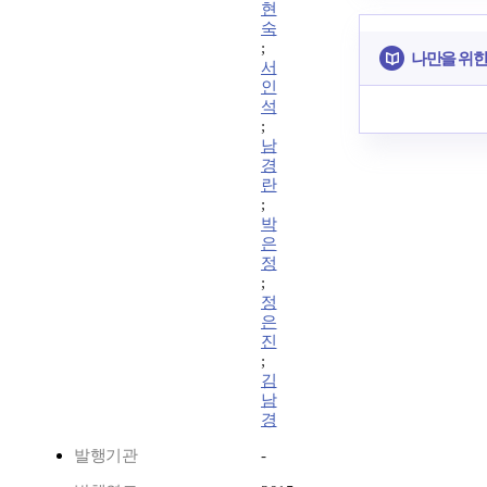
현
숙
;
나만을 위한
서
인
석
;
남
경
란
;
박
은
정
;
정
은
진
;
김
남
경
발행기관
-