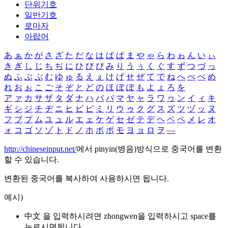
단위기호
일반기호
로마자
아랍어
あ
ぁ
か
が
さ
ざ
た
だ
な
は
ば
ぱ
ま
や
ゃ
ら
わ
ゎ
ん
い
ぃ
き
ぎ
し
じ
ち
ぢ
に
ひ
び
ぴ
み
り
う
ぅ
く
ぐ
す
ず
つ
づ
っ
ぬ
ふ
ぶ
ぷ
む
ゆ
ゅ
る
え
ぇ
け
げ
せ
ぜ
て
で
ね
へ
べ
ぺ
め
れ
お
ぉ
こ
ご
そ
ぞ
と
ど
の
ほ
ぼ
ぽ
も
よ
ょ
ろ
を
ア
ァ
カ
サ
ザ
タ
ダ
ナ
ハ
バ
パ
マ
ヤ
ャ
ラ
ワ
ヮ
ン
イ
ィ
キ
ギ
シ
ジ
チ
ヂ
ニ
ヒ
ビ
ピ
ミ
リ
ウ
ゥ
ク
グ
ス
ズ
ツ
ヅ
ッ
ヌ
フ
ブ
プ
ム
ユ
ュ
ル
エ
ェ
ケ
ゲ
セ
ゼ
テ
デ
ヘ
ベ
ペ
メ
レ
オ
ォ
コ
ゴ
ソ
ゾ
ト
ド
ノ
ホ
ボ
ポ
モ
ヨ
ョ
ロ
ヲ
―
http://chineseinput.net/
에서 pinyin(병음)방식으로 중국어를 변환
할 수 있습니다.
변환된 중국어를 복사하여 사용하시면 됩니다.
예시)
中文 을 입력하시려면
zhongwen
을 입력하시고 space를
누르시면됩니다.