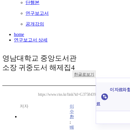
단행본
연구보고서
공개강의
home
연구보고서 상세
영남대학교 중앙도서관
소장 귀중도서 해제집4
한글로보기
이 자료와 함
https://www.riss.kr/link?id=G3758439
료
저자
이
수
환
;
배