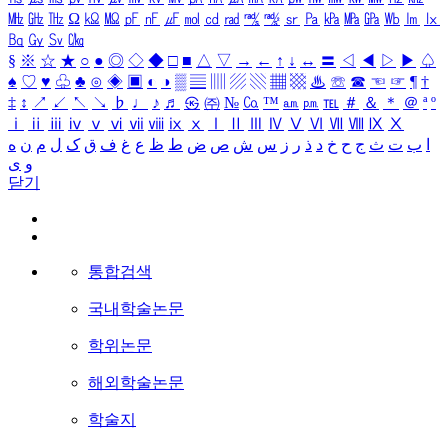
㎒
㎓
㎔
Ω
㏀
㏁
㎊
㎋
㎌
㏖
㏅
㎭
㎮
㎯
㏛
㎩
㎪
㎫
㎬
㏝
㏐
㏓
㏃
㏉
㏜
㏆
§
※
☆
★
○
●
◎
◇
◆
□
■
△
▽
→
←
↑
↓
↔
〓
◁
◀
▷
▶
♤
♠
♡
♥
♧
♣
⊙
◈
▣
◐
◑
▒
▤
▥
▨
▧
▦
▩
♨
☏
☎
☜
☞
¶
†
‡
↕
↗
↙
↖
↘
♭
♩
♪
♬
㉿
㈜
№
㏇
™
㏂
㏘
℡
＃
＆
＊
＠
ª
º
ⅰ
ⅱ
ⅲ
ⅳ
ⅴ
ⅵ
ⅶ
ⅷ
ⅸ
ⅹ
Ⅰ
Ⅱ
Ⅲ
Ⅳ
Ⅴ
Ⅵ
Ⅶ
Ⅷ
Ⅸ
Ⅹ
ا
ب
ت
ث
ج
ح
خ
د
ذ
ر
ز
س
ش
ص
ض
ط
ظ
ع
غ
ف
ق
ک
ل
م
ن
ه
و
ی
닫기
통합검색
국내학술논문
학위논문
해외학술논문
학술지