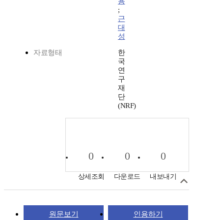
용
;
근
대
성
자료형태
한
국
연
구
재
단
(NRF)
0
0
0
상세조회
다운로드
내보내기
원문보기
인용하기