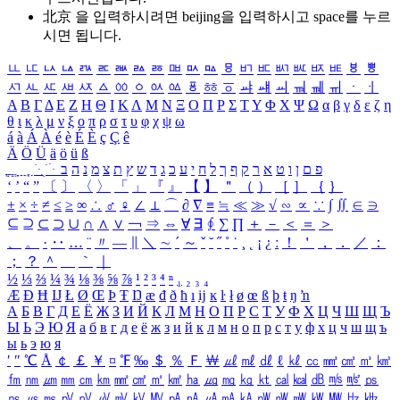
北京 을 입력하시려면
beijing
을 입력하시고 space를 누르
시면 됩니다.
ㅥ
ㅦ
ㅧ
ㅨ
ㅩ
ㅪ
ㅫ
ㅬ
ㅭ
ㅮ
ㅯ
ㅰ
ㅱ
ㅲ
ㅳ
ㅴ
ㅵ
ㅶ
ㅷ
ㅸ
ㅹ
ㅺ
ㅻ
ㅼ
ㅽ
ㅾ
ㅿ
ㆀ
ㆁ
ㆂ
ㆃ
ㆄ
ㆅ
ㆆ
ㆇ
ㆈ
ㆉ
ㆊ
ㆋ
ㆌ
ㆍ
ㆎ
Α
Β
Γ
Δ
Ε
Ζ
Η
Θ
Ι
Κ
Λ
Μ
Ν
Ξ
Ο
Π
Ρ
Σ
Τ
Υ
Φ
Χ
Ψ
Ω
α
β
γ
δ
ε
ζ
η
θ
ι
κ
λ
μ
ν
ξ
ο
π
ρ
σ
τ
υ
φ
χ
ψ
ω
á
à
Á
À
é
è
É
È
ç
Ç
ê
Ä
Ö
Ü
ä
ö
ü
ß
ְ
ֳ
ֲ
ֱ
ָ
ַ
ֵ
ֶ
ִ
ֹ
ּ
ֻ
ׂ
ׁ
ּ
ב
ה
נ
מ
צ
ת
ץ
ש
ד
ג
כ
ע
י
ח
ל
ך
ף
ק
ר
א
ט
ו
ן
ם
פ
‘
’
“
”
〔
〕
〈
〉
「
」
『
』
【
】
＂
（
）
［
］
｛
｝
±
×
÷
≠
≤
≥
∞
∴
♂
♀
∠
⊥
⌒
∂
∇
≡
≒
≪
≫
√
∽
∝
∵
∫
∬
∈
∋
⊆
⊇
⊂
⊃
∪
∩
∧
∨
￢
⇒
⇔
∀
∃
∮
∑
∏
＋
－
＜
＝
＞
、
。
·
‥
…
¨
〃
―
∥
＼
∼
´
～
ˇ
˘
˝
˚
˙
¸
˛
¡
¿
ː
！
＇
，
．
／
：
；
？
＾
＿
｀
｜
½
⅓
⅔
¼
¾
⅛
⅜
⅝
⅞
¹
²
³
⁴
ⁿ
₁
₂
₃
₄
Æ
Ð
Ħ
Ĳ
Ł
Ø
Œ
Þ
Ŧ
Ŋ
æ
đ
ð
ħ
ı
ĳ
ĸ
ŀ
ł
ø
œ
ß
þ
ŧ
ŋ
ŉ
А
Б
В
Г
Д
Е
Ё
Ж
З
И
Й
К
Л
М
Н
О
П
Р
С
Т
У
Ф
Х
Ц
Ч
Ш
Щ
Ъ
Ы
Ь
Э
Ю
Я
а
б
в
г
д
е
ё
ж
з
и
й
к
л
м
н
о
п
р
с
т
у
ф
х
ц
ч
ш
щ
ъ
ы
ь
э
ю
я
′
″
℃
Å
￠
￡
￥
¤
℉
‰
＄
％
Ｆ
￦
㎕
㎖
㎗
ℓ
㎘
㏄
㎣
㎤
㎥
㎦
㎙
㎚
㎛
㎜
㎝
㎞
㎟
㎠
㎡
㎢
㏊
㎍
㎎
㎏
㏏
㎈
㎉
㏈
㎧
㎨
㎰
㎱
㎲
㎳
㎴
㎵
㎶
㎷
㎸
㎹
㎀
㎁
㎂
㎃
㎄
㎺
㎻
㎽
㎾
㎿
㎐
㎑