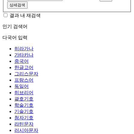
상세검색
결과 내 재검색
인기 검색어
다국어 입력
히라가나
가타카나
중국어
한글고어
그리스문자
프랑스어
독일어
히브리어
괄호기호
학술기호
기술기호
첨자기호
라틴문자
러시아문자