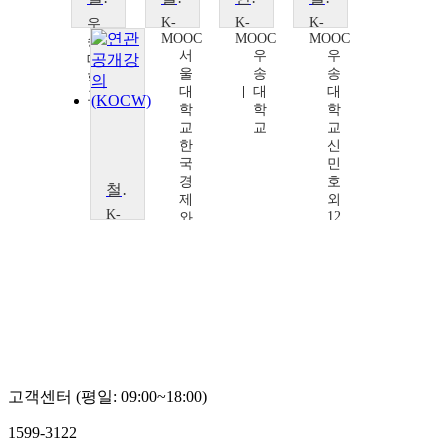
K-
K-
K-
우
MOOC
MOOC
MOOC
송
서
우
우
대
울
송
송
학
대
대
대
교
학
학
학
이
교
교
교
용
한
신
상
국
민
경
호
철도인프라 BIM 활용기술
제
외
K-
12
와
MOOC
명
K
우
학
(김
송
술
진
대
확
만,
학
산
최
교
연
재
신
구
웅,
민
센
김
호
터
성
외
고객센터 (평일: 09:00~18:00)
임
훈,
12
채
최
명
1599-3122
성
용
(김