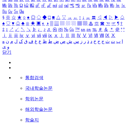
㎒
㎓
㎔
Ω
㏀
㏁
㎊
㎋
㎌
㏖
㏅
㎭
㎮
㎯
㏛
㎩
㎪
㎫
㎬
㏝
㏐
㏓
㏃
㏉
㏜
㏆
§
※
☆
★
○
●
◎
◇
◆
□
■
△
▽
→
←
↑
↓
↔
〓
◁
◀
▷
▶
♤
♠
♡
♥
♧
♣
⊙
◈
▣
◐
◑
▒
▤
▥
▨
▧
▦
▩
♨
☏
☎
☜
☞
¶
†
‡
↕
↗
↙
↖
↘
♭
♩
♪
♬
㉿
㈜
№
㏇
™
㏂
㏘
℡
＃
＆
＊
＠
ª
º
ⅰ
ⅱ
ⅲ
ⅳ
ⅴ
ⅵ
ⅶ
ⅷ
ⅸ
ⅹ
Ⅰ
Ⅱ
Ⅲ
Ⅳ
Ⅴ
Ⅵ
Ⅶ
Ⅷ
Ⅸ
Ⅹ
ا
ب
ت
ث
ج
ح
خ
د
ذ
ر
ز
س
ش
ص
ض
ط
ظ
ع
غ
ف
ق
ک
ل
م
ن
ه
و
ی
닫기
통합검색
국내학술논문
학위논문
해외학술논문
학술지