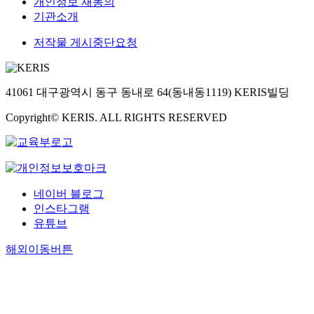
개인정보 재동의
욱,
기관소개
김
영
저작물 게시중단요청
휘,
강
전
용,
41061 대구광역시 동구 동내로 64(동내동1119) KERIS빌딩
이
화
Copyright© KERIS. ALL RIGHTS RESERVED
형)
네이버 블로그
인스타그램
유튜브
해외이동버튼