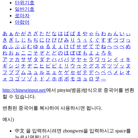
단위기호
일반기호
로마자
아랍어
あ
ぁ
か
が
さ
ざ
た
だ
な
は
ば
ぱ
ま
や
ゃ
ら
わ
ゎ
ん
い
ぃ
き
ぎ
し
じ
ち
ぢ
に
ひ
び
ぴ
み
り
う
ぅ
く
ぐ
す
ず
つ
づ
っ
ぬ
ふ
ぶ
ぷ
む
ゆ
ゅ
る
え
ぇ
け
げ
せ
ぜ
て
で
ね
へ
べ
ぺ
め
れ
お
ぉ
こ
ご
そ
ぞ
と
ど
の
ほ
ぼ
ぽ
も
よ
ょ
ろ
を
ア
ァ
カ
サ
ザ
タ
ダ
ナ
ハ
バ
パ
マ
ヤ
ャ
ラ
ワ
ヮ
ン
イ
ィ
キ
ギ
シ
ジ
チ
ヂ
ニ
ヒ
ビ
ピ
ミ
リ
ウ
ゥ
ク
グ
ス
ズ
ツ
ヅ
ッ
ヌ
フ
ブ
プ
ム
ユ
ュ
ル
エ
ェ
ケ
ゲ
セ
ゼ
テ
デ
ヘ
ベ
ペ
メ
レ
オ
ォ
コ
ゴ
ソ
ゾ
ト
ド
ノ
ホ
ボ
ポ
モ
ヨ
ョ
ロ
ヲ
―
http://chineseinput.net/
에서 pinyin(병음)방식으로 중국어를 변환
할 수 있습니다.
변환된 중국어를 복사하여 사용하시면 됩니다.
예시)
中文 을 입력하시려면
zhongwen
을 입력하시고 space를
누르시면됩니다.