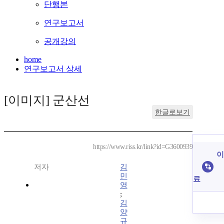
단행본
연구보고서
공개강의
home
연구보고서 상세
[이미지] 군산선
한글로보기
https://www.riss.kr/link?id=G3600939
이
저자
김
민
료
영
;
김
양
규