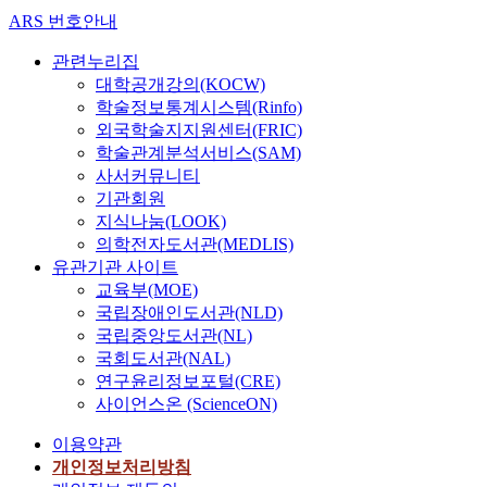
호,
진
ARS 번호안내
김
만,
환
최
관련누리집
용,
재
이
대학공개강의(KOCW)
웅,
상
학술정보통계시스템(Rinfo)
김
호,
외국학술지지원센터(FRIC)
성
이
학술관계분석서비스(SAM)
훈,
일
최
사서커뮤니티
수,
용
기관회원
강
호,
인
지식나눔(LOOK)
김
석,
의학전자도서관(MEDLIS)
환
강
유관기관 사이트
용,
태
교육부(MOE)
이
욱,
상
국립장애인도서관(NLD)
김
호,
국립중앙도서관(NL)
영
이
휘,
국회도서관(NAL)
일
강
연구윤리정보포털(CRE)
수,
전
사이언스온 (ScienceON)
강
용,
인
이
이용약관
석,
화
강
개인정보처리방침
형)
태