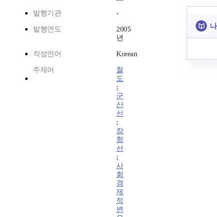
발행기관
-
나
발행연도
2005
년
작성언어
Korean
주제어
철
도
;
군
산
선
;
장
항
선
;
사
회
경
제
적
변