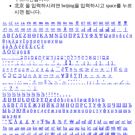
北京 을 입력하시려면
beijing
을 입력하시고 space를 누르
시면 됩니다.
ㅥ
ㅦ
ㅧ
ㅨ
ㅩ
ㅪ
ㅫ
ㅬ
ㅭ
ㅮ
ㅯ
ㅰ
ㅱ
ㅲ
ㅳ
ㅴ
ㅵ
ㅶ
ㅷ
ㅸ
ㅹ
ㅺ
ㅻ
ㅼ
ㅽ
ㅾ
ㅿ
ㆀ
ㆁ
ㆂ
ㆃ
ㆄ
ㆅ
ㆆ
ㆇ
ㆈ
ㆉ
ㆊ
ㆋ
ㆌ
ㆍ
ㆎ
Α
Β
Γ
Δ
Ε
Ζ
Η
Θ
Ι
Κ
Λ
Μ
Ν
Ξ
Ο
Π
Ρ
Σ
Τ
Υ
Φ
Χ
Ψ
Ω
α
β
γ
δ
ε
ζ
η
θ
ι
κ
λ
μ
ν
ξ
ο
π
ρ
σ
τ
υ
φ
χ
ψ
ω
á
à
Á
À
é
è
É
È
ç
Ç
ê
Ä
Ö
Ü
ä
ö
ü
ß
ְ
ֳ
ֲ
ֱ
ָ
ַ
ֵ
ֶ
ִ
ֹ
ּ
ֻ
ׂ
ׁ
ּ
ב
ה
נ
מ
צ
ת
ץ
ש
ד
ג
כ
ע
י
ח
ל
ך
ף
ק
ר
א
ט
ו
ן
ם
פ
‘
’
“
”
〔
〕
〈
〉
「
」
『
』
【
】
＂
（
）
［
］
｛
｝
±
×
÷
≠
≤
≥
∞
∴
♂
♀
∠
⊥
⌒
∂
∇
≡
≒
≪
≫
√
∽
∝
∵
∫
∬
∈
∋
⊆
⊇
⊂
⊃
∪
∩
∧
∨
￢
⇒
⇔
∀
∃
∮
∑
∏
＋
－
＜
＝
＞
、
。
·
‥
…
¨
〃
―
∥
＼
∼
´
～
ˇ
˘
˝
˚
˙
¸
˛
¡
¿
ː
！
＇
，
．
／
：
；
？
＾
＿
｀
｜
½
⅓
⅔
¼
¾
⅛
⅜
⅝
⅞
¹
²
³
⁴
ⁿ
₁
₂
₃
₄
Æ
Ð
Ħ
Ĳ
Ł
Ø
Œ
Þ
Ŧ
Ŋ
æ
đ
ð
ħ
ı
ĳ
ĸ
ŀ
ł
ø
œ
ß
þ
ŧ
ŋ
ŉ
А
Б
В
Г
Д
Е
Ё
Ж
З
И
Й
К
Л
М
Н
О
П
Р
С
Т
У
Ф
Х
Ц
Ч
Ш
Щ
Ъ
Ы
Ь
Э
Ю
Я
а
б
в
г
д
е
ё
ж
з
и
й
к
л
м
н
о
п
р
с
т
у
ф
х
ц
ч
ш
щ
ъ
ы
ь
э
ю
я
′
″
℃
Å
￠
￡
￥
¤
℉
‰
＄
％
Ｆ
￦
㎕
㎖
㎗
ℓ
㎘
㏄
㎣
㎤
㎥
㎦
㎙
㎚
㎛
㎜
㎝
㎞
㎟
㎠
㎡
㎢
㏊
㎍
㎎
㎏
㏏
㎈
㎉
㏈
㎧
㎨
㎰
㎱
㎲
㎳
㎴
㎵
㎶
㎷
㎸
㎹
㎀
㎁
㎂
㎃
㎄
㎺
㎻
㎽
㎾
㎿
㎐
㎑