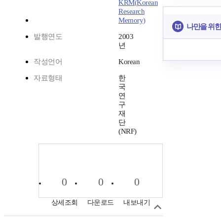
KRM(Korean
Research
Memory)
나만을 위한
발행연도
2003
년
작성언어
Korean
자료형태
한
국
연
구
재
단
(NRF)
0
0
0
상세조회
다운로드
내보내기