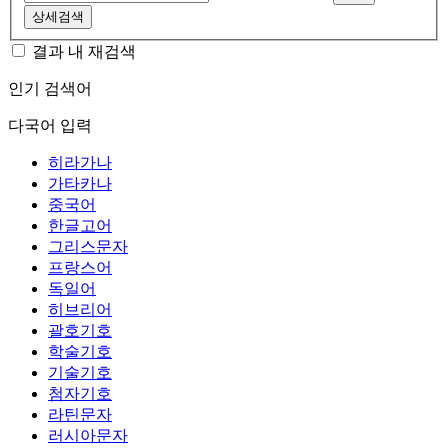
상세검색
결과 내 재검색
인기 검색어
다국어 입력
히라가나
가타카나
중국어
한글고어
그리스문자
프랑스어
독일어
히브리어
괄호기호
학술기호
기술기호
첨자기호
라틴문자
러시아문자