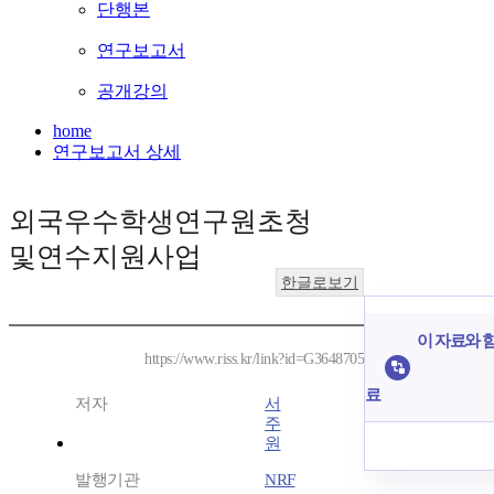
단행본
연구보고서
공개강의
home
연구보고서 상세
외국우수학생연구원초청
및연수지원사업
한글로보기
이 자료와 함
https://www.riss.kr/link?id=G3648705
료
저자
서
주
원
발행기관
NRF