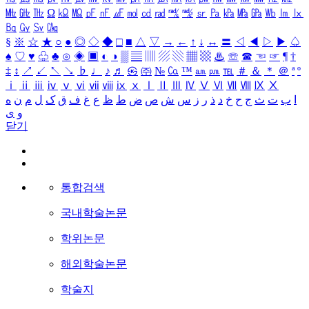
㎒
㎓
㎔
Ω
㏀
㏁
㎊
㎋
㎌
㏖
㏅
㎭
㎮
㎯
㏛
㎩
㎪
㎫
㎬
㏝
㏐
㏓
㏃
㏉
㏜
㏆
§
※
☆
★
○
●
◎
◇
◆
□
■
△
▽
→
←
↑
↓
↔
〓
◁
◀
▷
▶
♤
♠
♡
♥
♧
♣
⊙
◈
▣
◐
◑
▒
▤
▥
▨
▧
▦
▩
♨
☏
☎
☜
☞
¶
†
‡
↕
↗
↙
↖
↘
♭
♩
♪
♬
㉿
㈜
№
㏇
™
㏂
㏘
℡
＃
＆
＊
＠
ª
º
ⅰ
ⅱ
ⅲ
ⅳ
ⅴ
ⅵ
ⅶ
ⅷ
ⅸ
ⅹ
Ⅰ
Ⅱ
Ⅲ
Ⅳ
Ⅴ
Ⅵ
Ⅶ
Ⅷ
Ⅸ
Ⅹ
ا
ب
ت
ث
ج
ح
خ
د
ذ
ر
ز
س
ش
ص
ض
ط
ظ
ع
غ
ف
ق
ک
ل
م
ن
ه
و
ی
닫기
통합검색
국내학술논문
학위논문
해외학술논문
학술지