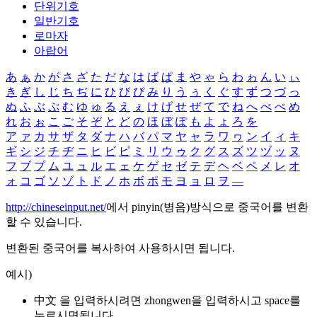
단위기호
일반기호
로마자
아랍어
あ
ぁ
か
が
さ
ざ
た
だ
な
は
ば
ぱ
ま
や
ゃ
ら
わ
ゎ
ん
い
ぃ
き
ぎ
し
じ
ち
ぢ
に
ひ
び
ぴ
み
り
う
ぅ
く
ぐ
す
ず
つ
づ
っ
ぬ
ふ
ぶ
ぷ
む
ゆ
ゅ
る
え
ぇ
け
げ
せ
ぜ
て
で
ね
へ
べ
ぺ
め
れ
お
ぉ
こ
ご
そ
ぞ
と
ど
の
ほ
ぼ
ぽ
も
よ
ょ
ろ
を
ア
ァ
カ
サ
ザ
タ
ダ
ナ
ハ
バ
パ
マ
ヤ
ャ
ラ
ワ
ヮ
ン
イ
ィ
キ
ギ
シ
ジ
チ
ヂ
ニ
ヒ
ビ
ピ
ミ
リ
ウ
ゥ
ク
グ
ス
ズ
ツ
ヅ
ッ
ヌ
フ
ブ
プ
ム
ユ
ュ
ル
エ
ェ
ケ
ゲ
セ
ゼ
テ
デ
ヘ
ベ
ペ
メ
レ
オ
ォ
コ
ゴ
ソ
ゾ
ト
ド
ノ
ホ
ボ
ポ
モ
ヨ
ョ
ロ
ヲ
―
http://chineseinput.net/
에서 pinyin(병음)방식으로 중국어를 변환
할 수 있습니다.
변환된 중국어를 복사하여 사용하시면 됩니다.
예시)
中文 을 입력하시려면
zhongwen
을 입력하시고 space를
누르시면됩니다.