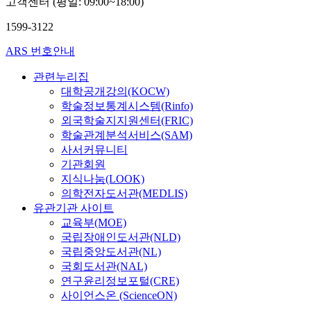
고객센터 (평일: 09:00~18:00)
1599-3122
ARS 번호안내
관련누리집
대학공개강의(KOCW)
학술정보통계시스템(Rinfo)
외국학술지지원센터(FRIC)
학술관계분석서비스(SAM)
사서커뮤니티
기관회원
지식나눔(LOOK)
의학전자도서관(MEDLIS)
유관기관 사이트
교육부(MOE)
국립장애인도서관(NLD)
국립중앙도서관(NL)
국회도서관(NAL)
연구윤리정보포털(CRE)
사이언스온 (ScienceON)