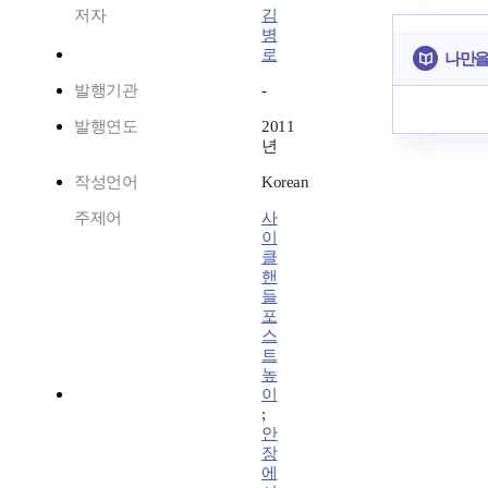
저자
김
병
로
나만을
발행기관
-
발행연도
2011
년
작성언어
Korean
주제어
사
이
클
핸
들
포
스
트
높
이
;
안
장
에