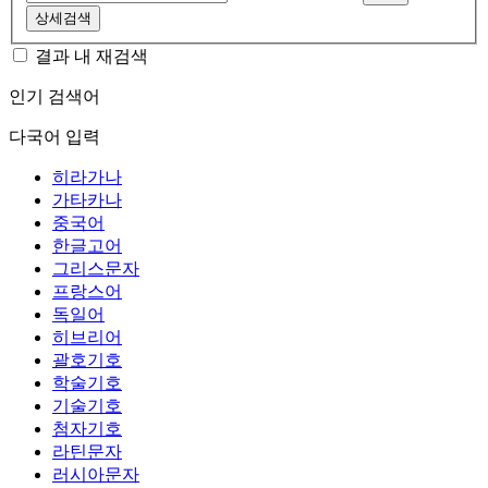
상세검색
결과 내 재검색
인기 검색어
다국어 입력
히라가나
가타카나
중국어
한글고어
그리스문자
프랑스어
독일어
히브리어
괄호기호
학술기호
기술기호
첨자기호
라틴문자
러시아문자