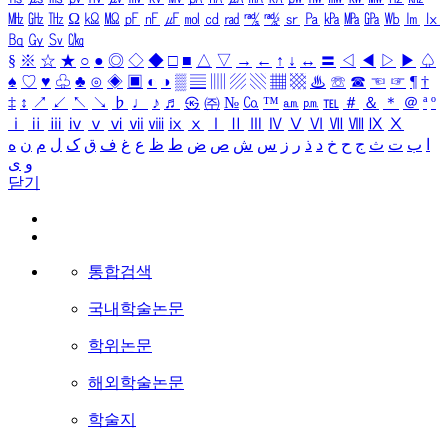
㎒
㎓
㎔
Ω
㏀
㏁
㎊
㎋
㎌
㏖
㏅
㎭
㎮
㎯
㏛
㎩
㎪
㎫
㎬
㏝
㏐
㏓
㏃
㏉
㏜
㏆
§
※
☆
★
○
●
◎
◇
◆
□
■
△
▽
→
←
↑
↓
↔
〓
◁
◀
▷
▶
♤
♠
♡
♥
♧
♣
⊙
◈
▣
◐
◑
▒
▤
▥
▨
▧
▦
▩
♨
☏
☎
☜
☞
¶
†
‡
↕
↗
↙
↖
↘
♭
♩
♪
♬
㉿
㈜
№
㏇
™
㏂
㏘
℡
＃
＆
＊
＠
ª
º
ⅰ
ⅱ
ⅲ
ⅳ
ⅴ
ⅵ
ⅶ
ⅷ
ⅸ
ⅹ
Ⅰ
Ⅱ
Ⅲ
Ⅳ
Ⅴ
Ⅵ
Ⅶ
Ⅷ
Ⅸ
Ⅹ
ا
ب
ت
ث
ج
ح
خ
د
ذ
ر
ز
س
ش
ص
ض
ط
ظ
ع
غ
ف
ق
ک
ل
م
ن
ه
و
ی
닫기
통합검색
국내학술논문
학위논문
해외학술논문
학술지