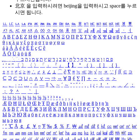
北京 을 입력하시려면
beijing
을 입력하시고 space를 누르
시면 됩니다.
ㅥ
ㅦ
ㅧ
ㅨ
ㅩ
ㅪ
ㅫ
ㅬ
ㅭ
ㅮ
ㅯ
ㅰ
ㅱ
ㅲ
ㅳ
ㅴ
ㅵ
ㅶ
ㅷ
ㅸ
ㅹ
ㅺ
ㅻ
ㅼ
ㅽ
ㅾ
ㅿ
ㆀ
ㆁ
ㆂ
ㆃ
ㆄ
ㆅ
ㆆ
ㆇ
ㆈ
ㆉ
ㆊ
ㆋ
ㆌ
ㆍ
ㆎ
Α
Β
Γ
Δ
Ε
Ζ
Η
Θ
Ι
Κ
Λ
Μ
Ν
Ξ
Ο
Π
Ρ
Σ
Τ
Υ
Φ
Χ
Ψ
Ω
α
β
γ
δ
ε
ζ
η
θ
ι
κ
λ
μ
ν
ξ
ο
π
ρ
σ
τ
υ
φ
χ
ψ
ω
á
à
Á
À
é
è
É
È
ç
Ç
ê
Ä
Ö
Ü
ä
ö
ü
ß
ְ
ֳ
ֲ
ֱ
ָ
ַ
ֵ
ֶ
ִ
ֹ
ּ
ֻ
ׂ
ׁ
ּ
ב
ה
נ
מ
צ
ת
ץ
ש
ד
ג
כ
ע
י
ח
ל
ך
ף
ק
ר
א
ט
ו
ן
ם
פ
‘
’
“
”
〔
〕
〈
〉
「
」
『
』
【
】
＂
（
）
［
］
｛
｝
±
×
÷
≠
≤
≥
∞
∴
♂
♀
∠
⊥
⌒
∂
∇
≡
≒
≪
≫
√
∽
∝
∵
∫
∬
∈
∋
⊆
⊇
⊂
⊃
∪
∩
∧
∨
￢
⇒
⇔
∀
∃
∮
∑
∏
＋
－
＜
＝
＞
、
。
·
‥
…
¨
〃
―
∥
＼
∼
´
～
ˇ
˘
˝
˚
˙
¸
˛
¡
¿
ː
！
＇
，
．
／
：
；
？
＾
＿
｀
｜
½
⅓
⅔
¼
¾
⅛
⅜
⅝
⅞
¹
²
³
⁴
ⁿ
₁
₂
₃
₄
Æ
Ð
Ħ
Ĳ
Ł
Ø
Œ
Þ
Ŧ
Ŋ
æ
đ
ð
ħ
ı
ĳ
ĸ
ŀ
ł
ø
œ
ß
þ
ŧ
ŋ
ŉ
А
Б
В
Г
Д
Е
Ё
Ж
З
И
Й
К
Л
М
Н
О
П
Р
С
Т
У
Ф
Х
Ц
Ч
Ш
Щ
Ъ
Ы
Ь
Э
Ю
Я
а
б
в
г
д
е
ё
ж
з
и
й
к
л
м
н
о
п
р
с
т
у
ф
х
ц
ч
ш
щ
ъ
ы
ь
э
ю
я
′
″
℃
Å
￠
￡
￥
¤
℉
‰
＄
％
Ｆ
￦
㎕
㎖
㎗
ℓ
㎘
㏄
㎣
㎤
㎥
㎦
㎙
㎚
㎛
㎜
㎝
㎞
㎟
㎠
㎡
㎢
㏊
㎍
㎎
㎏
㏏
㎈
㎉
㏈
㎧
㎨
㎰
㎱
㎲
㎳
㎴
㎵
㎶
㎷
㎸
㎹
㎀
㎁
㎂
㎃
㎄
㎺
㎻
㎽
㎾
㎿
㎐
㎑