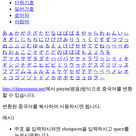
단위기호
일반기호
로마자
아랍어
あ
ぁ
か
が
さ
ざ
た
だ
な
は
ば
ぱ
ま
や
ゃ
ら
わ
ゎ
ん
い
ぃ
き
ぎ
し
じ
ち
ぢ
に
ひ
び
ぴ
み
り
う
ぅ
く
ぐ
す
ず
つ
づ
っ
ぬ
ふ
ぶ
ぷ
む
ゆ
ゅ
る
え
ぇ
け
げ
せ
ぜ
て
で
ね
へ
べ
ぺ
め
れ
お
ぉ
こ
ご
そ
ぞ
と
ど
の
ほ
ぼ
ぽ
も
よ
ょ
ろ
を
ア
ァ
カ
サ
ザ
タ
ダ
ナ
ハ
バ
パ
マ
ヤ
ャ
ラ
ワ
ヮ
ン
イ
ィ
キ
ギ
シ
ジ
チ
ヂ
ニ
ヒ
ビ
ピ
ミ
リ
ウ
ゥ
ク
グ
ス
ズ
ツ
ヅ
ッ
ヌ
フ
ブ
プ
ム
ユ
ュ
ル
エ
ェ
ケ
ゲ
セ
ゼ
テ
デ
ヘ
ベ
ペ
メ
レ
オ
ォ
コ
ゴ
ソ
ゾ
ト
ド
ノ
ホ
ボ
ポ
モ
ヨ
ョ
ロ
ヲ
―
http://chineseinput.net/
에서 pinyin(병음)방식으로 중국어를 변환
할 수 있습니다.
변환된 중국어를 복사하여 사용하시면 됩니다.
예시)
中文 을 입력하시려면
zhongwen
을 입력하시고 space를
누르시면됩니다.