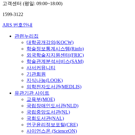
고객센터 (평일: 09:00~18:00)
1599-3122
ARS 번호안내
관련누리집
대학공개강의(KOCW)
학술정보통계시스템(Rinfo)
외국학술지지원센터(FRIC)
학술관계분석서비스(SAM)
사서커뮤니티
기관회원
지식나눔(LOOK)
의학전자도서관(MEDLIS)
유관기관 사이트
교육부(MOE)
국립장애인도서관(NLD)
국립중앙도서관(NL)
국회도서관(NAL)
연구윤리정보포털(CRE)
사이언스온 (ScienceON)