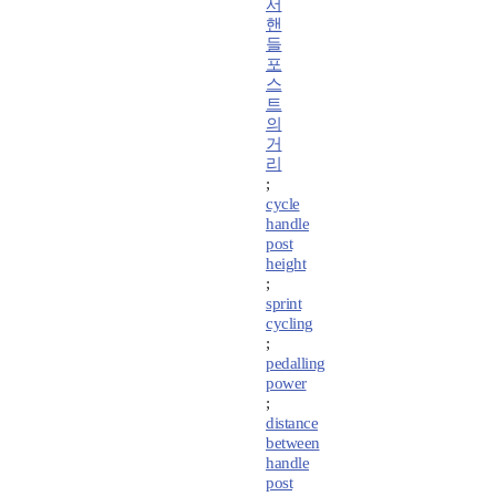
서
핸
들
포
스
트
의
거
리
;
cycle
handle
post
height
;
sprint
cycling
;
pedalling
power
;
distance
between
handle
post