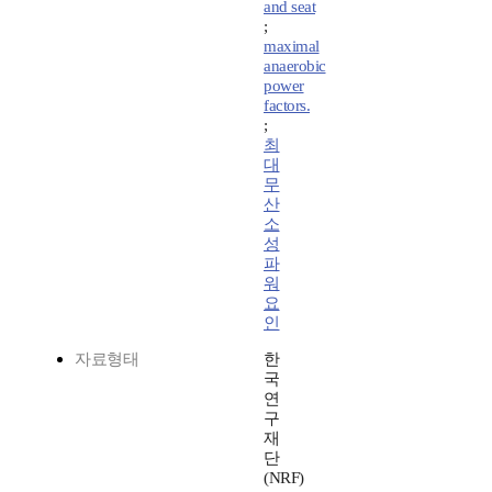
and seat
;
maximal
anaerobic
power
factors.
;
최
대
무
산
소
성
파
워
요
인
자료형태
한
국
연
구
재
단
(NRF)