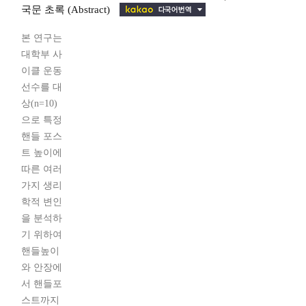
국문 초록 (Abstract)
본 연구는
대학부 사
이클 운동
선수를 대
상(n=10)
으로 특정
핸들 포스
트 높이에
따른 여러
가지 생리
학적 변인
을 분석하
기 위하여
핸들높이
와 안장에
서 핸들포
스트까지