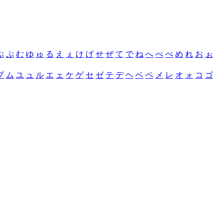
ぶ
ぷ
む
ゆ
ゅ
る
え
ぇ
け
げ
せ
ぜ
て
で
ね
へ
べ
ぺ
め
れ
お
ぉ
プ
ム
ユ
ュ
ル
エ
ェ
ケ
ゲ
セ
ゼ
テ
デ
ヘ
ベ
ペ
メ
レ
オ
ォ
コ
ゴ