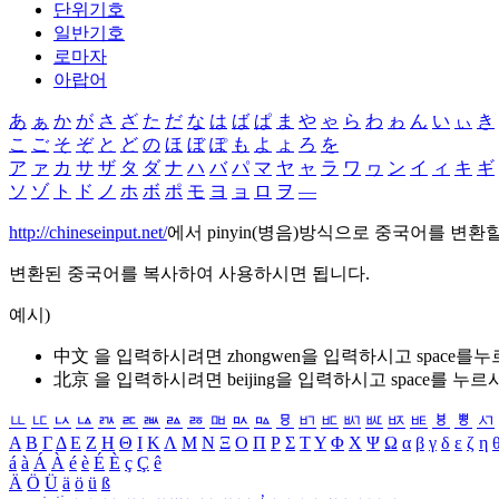
단위기호
일반기호
로마자
아랍어
あ
ぁ
か
が
さ
ざ
た
だ
な
は
ば
ぱ
ま
や
ゃ
ら
わ
ゎ
ん
い
ぃ
き
こ
ご
そ
ぞ
と
ど
の
ほ
ぼ
ぽ
も
よ
ょ
ろ
を
ア
ァ
カ
サ
ザ
タ
ダ
ナ
ハ
バ
パ
マ
ヤ
ャ
ラ
ワ
ヮ
ン
イ
ィ
キ
ギ
ソ
ゾ
ト
ド
ノ
ホ
ボ
ポ
モ
ヨ
ョ
ロ
ヲ
―
http://chineseinput.net/
에서 pinyin(병음)방식으로 중국어를 변환
변환된 중국어를 복사하여 사용하시면 됩니다.
예시)
中文 을 입력하시려면
zhongwen
을 입력하시고 space를
北京 을 입력하시려면
beijing
을 입력하시고 space를 누르
ㅥ
ㅦ
ㅧ
ㅨ
ㅩ
ㅪ
ㅫ
ㅬ
ㅭ
ㅮ
ㅯ
ㅰ
ㅱ
ㅲ
ㅳ
ㅴ
ㅵ
ㅶ
ㅷ
ㅸ
ㅹ
ㅺ
Α
Β
Γ
Δ
Ε
Ζ
Η
Θ
Ι
Κ
Λ
Μ
Ν
Ξ
Ο
Π
Ρ
Σ
Τ
Υ
Φ
Χ
Ψ
Ω
α
β
γ
δ
ε
ζ
η
á
à
Á
À
é
è
É
È
ç
Ç
ê
Ä
Ö
Ü
ä
ö
ü
ß