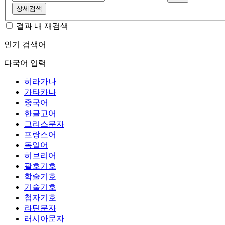
상세검색
결과 내 재검색
인기 검색어
다국어 입력
히라가나
가타카나
중국어
한글고어
그리스문자
프랑스어
독일어
히브리어
괄호기호
학술기호
기술기호
첨자기호
라틴문자
러시아문자