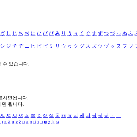
ぎ
し
じ
ち
ぢ
に
ひ
び
ぴ
み
り
う
ぅ
く
ぐ
す
ず
つ
づ
っ
ぬ
ふ
シ
ジ
チ
ヂ
ニ
ヒ
ビ
ピ
ミ
リ
ウ
ゥ
ク
グ
ス
ズ
ツ
ヅ
ッ
ヌ
フ
ブ
할 수 있습니다.
누르시면됩니다.
시면 됩니다.
ㅻ
ㅼ
ㅽ
ㅾ
ㅿ
ㆀ
ㆁ
ㆂ
ㆃ
ㆄ
ㆅ
ㆆ
ㆇ
ㆈ
ㆉ
ㆊ
ㆋ
ㆌ
ㆍ
ㆎ
θ
ι
κ
λ
μ
ν
ξ
ο
π
ρ
σ
τ
υ
φ
χ
ψ
ω