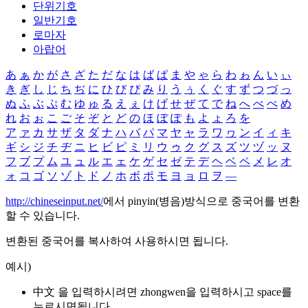
단위기호
일반기호
로마자
아랍어
あ
ぁ
か
が
さ
ざ
た
だ
な
は
ば
ぱ
ま
や
ゃ
ら
わ
ゎ
ん
い
ぃ
き
ぎ
し
じ
ち
ぢ
に
ひ
び
ぴ
み
り
う
ぅ
く
ぐ
す
ず
つ
づ
っ
ぬ
ふ
ぶ
ぷ
む
ゆ
ゅ
る
え
ぇ
け
げ
せ
ぜ
て
で
ね
へ
べ
ぺ
め
れ
お
ぉ
こ
ご
そ
ぞ
と
ど
の
ほ
ぼ
ぽ
も
よ
ょ
ろ
を
ア
ァ
カ
サ
ザ
タ
ダ
ナ
ハ
バ
パ
マ
ヤ
ャ
ラ
ワ
ヮ
ン
イ
ィ
キ
ギ
シ
ジ
チ
ヂ
ニ
ヒ
ビ
ピ
ミ
リ
ウ
ゥ
ク
グ
ス
ズ
ツ
ヅ
ッ
ヌ
フ
ブ
プ
ム
ユ
ュ
ル
エ
ェ
ケ
ゲ
セ
ゼ
テ
デ
ヘ
ベ
ペ
メ
レ
オ
ォ
コ
ゴ
ソ
ゾ
ト
ド
ノ
ホ
ボ
ポ
モ
ヨ
ョ
ロ
ヲ
―
http://chineseinput.net/
에서 pinyin(병음)방식으로 중국어를 변환
할 수 있습니다.
변환된 중국어를 복사하여 사용하시면 됩니다.
예시)
中文 을 입력하시려면
zhongwen
을 입력하시고 space를
누르시면됩니다.