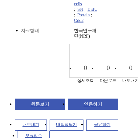
cells
;
SFI
;
BrdU
;
Protein
;
Cdc2
자료형태
한국연구재
단(NRF)
0
0
0
상세조회
다운로드
내보내
원문보기
인용하기
내보내기
내책장담기
공유하기
오류접수