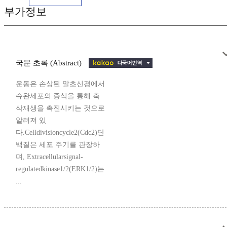
부가정보
국문 초록 (Abstract)
운동은 손상된 말초신경에서
슈완세포의 증식을 통해 축
삭재생을 촉진시키는 것으로
알려져 있
다.Celldivisioncycle2(Cdc2)단
백질은 세포 주기를 관장하
며, Extracellularsignal-
regulatedkinase1/2(ERK1/2)는
...