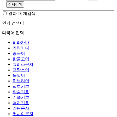
상세검색
결과 내 재검색
인기 검색어
다국어 입력
히라가나
가타카나
중국어
한글고어
그리스문자
프랑스어
독일어
히브리어
괄호기호
학술기호
기술기호
첨자기호
라틴문자
러시아문자