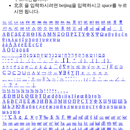
北京 을 입력하시려면
beijing
을 입력하시고 space를 누르
시면 됩니다.
ㅥ
ㅦ
ㅧ
ㅨ
ㅩ
ㅪ
ㅫ
ㅬ
ㅭ
ㅮ
ㅯ
ㅰ
ㅱ
ㅲ
ㅳ
ㅴ
ㅵ
ㅶ
ㅷ
ㅸ
ㅹ
ㅺ
ㅻ
ㅼ
ㅽ
ㅾ
ㅿ
ㆀ
ㆁ
ㆂ
ㆃ
ㆄ
ㆅ
ㆆ
ㆇ
ㆈ
ㆉ
ㆊ
ㆋ
ㆌ
ㆍ
ㆎ
Α
Β
Γ
Δ
Ε
Ζ
Η
Θ
Ι
Κ
Λ
Μ
Ν
Ξ
Ο
Π
Ρ
Σ
Τ
Υ
Φ
Χ
Ψ
Ω
α
β
γ
δ
ε
ζ
η
θ
ι
κ
λ
μ
ν
ξ
ο
π
ρ
σ
τ
υ
φ
χ
ψ
ω
á
à
Á
À
é
è
É
È
ç
Ç
ê
Ä
Ö
Ü
ä
ö
ü
ß
ְ
ֳ
ֲ
ֱ
ָ
ַ
ֵ
ֶ
ִ
ֹ
ּ
ֻ
ׂ
ׁ
ּ
ב
ה
נ
מ
צ
ת
ץ
ש
ד
ג
כ
ע
י
ח
ל
ך
ף
ק
ר
א
ט
ו
ן
ם
פ
‘
’
“
”
〔
〕
〈
〉
「
」
『
』
【
】
＂
（
）
［
］
｛
｝
±
×
÷
≠
≤
≥
∞
∴
♂
♀
∠
⊥
⌒
∂
∇
≡
≒
≪
≫
√
∽
∝
∵
∫
∬
∈
∋
⊆
⊇
⊂
⊃
∪
∩
∧
∨
￢
⇒
⇔
∀
∃
∮
∑
∏
＋
－
＜
＝
＞
、
。
·
‥
…
¨
〃
―
∥
＼
∼
´
～
ˇ
˘
˝
˚
˙
¸
˛
¡
¿
ː
！
＇
，
．
／
：
；
？
＾
＿
｀
｜
½
⅓
⅔
¼
¾
⅛
⅜
⅝
⅞
¹
²
³
⁴
ⁿ
₁
₂
₃
₄
Æ
Ð
Ħ
Ĳ
Ł
Ø
Œ
Þ
Ŧ
Ŋ
æ
đ
ð
ħ
ı
ĳ
ĸ
ŀ
ł
ø
œ
ß
þ
ŧ
ŋ
ŉ
А
Б
В
Г
Д
Е
Ё
Ж
З
И
Й
К
Л
М
Н
О
П
Р
С
Т
У
Ф
Х
Ц
Ч
Ш
Щ
Ъ
Ы
Ь
Э
Ю
Я
а
б
в
г
д
е
ё
ж
з
и
й
к
л
м
н
о
п
р
с
т
у
ф
х
ц
ч
ш
щ
ъ
ы
ь
э
ю
я
′
″
℃
Å
￠
￡
￥
¤
℉
‰
＄
％
Ｆ
￦
㎕
㎖
㎗
ℓ
㎘
㏄
㎣
㎤
㎥
㎦
㎙
㎚
㎛
㎜
㎝
㎞
㎟
㎠
㎡
㎢
㏊
㎍
㎎
㎏
㏏
㎈
㎉
㏈
㎧
㎨
㎰
㎱
㎲
㎳
㎴
㎵
㎶
㎷
㎸
㎹
㎀
㎁
㎂
㎃
㎄
㎺
㎻
㎽
㎾
㎿
㎐
㎑