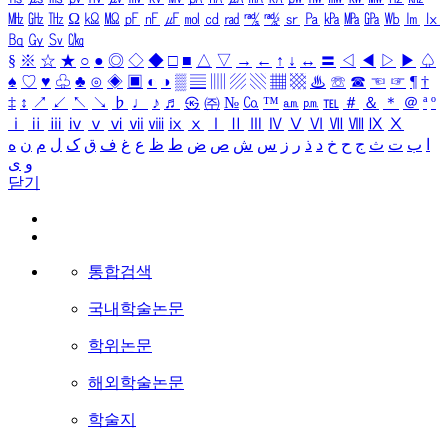
㎒
㎓
㎔
Ω
㏀
㏁
㎊
㎋
㎌
㏖
㏅
㎭
㎮
㎯
㏛
㎩
㎪
㎫
㎬
㏝
㏐
㏓
㏃
㏉
㏜
㏆
§
※
☆
★
○
●
◎
◇
◆
□
■
△
▽
→
←
↑
↓
↔
〓
◁
◀
▷
▶
♤
♠
♡
♥
♧
♣
⊙
◈
▣
◐
◑
▒
▤
▥
▨
▧
▦
▩
♨
☏
☎
☜
☞
¶
†
‡
↕
↗
↙
↖
↘
♭
♩
♪
♬
㉿
㈜
№
㏇
™
㏂
㏘
℡
＃
＆
＊
＠
ª
º
ⅰ
ⅱ
ⅲ
ⅳ
ⅴ
ⅵ
ⅶ
ⅷ
ⅸ
ⅹ
Ⅰ
Ⅱ
Ⅲ
Ⅳ
Ⅴ
Ⅵ
Ⅶ
Ⅷ
Ⅸ
Ⅹ
ا
ب
ت
ث
ج
ح
خ
د
ذ
ر
ز
س
ش
ص
ض
ط
ظ
ع
غ
ف
ق
ک
ل
م
ن
ه
و
ی
닫기
통합검색
국내학술논문
학위논문
해외학술논문
학술지