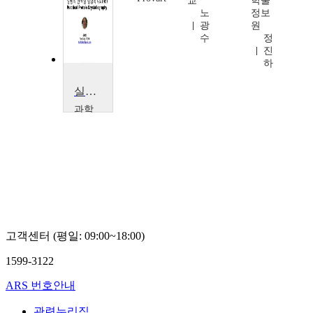
교
학술
Phillip
노
정보
Compeau
광
원
수
정
진
하
실용적 단백질결정학 (2014B)
과학
기술
연합
대학
원대
학교
윤
태
성,
고객센터 (평일: 09:00~18:00)
1599-3122
ARS 번호안내
관련누리집