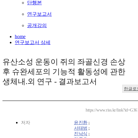
단행본
연구보고서
공개강의
home
연구보고서 상세
유산소성 운동이 쥐의 좌골신경 손상
후 슈완세포의 기능적 활동성에 관한
생체내.외 연구 - 결과보고서
한글로
https://www.riss.kr/link?id=G3
저자
윤진환
;
서태범
;
진낙식
;