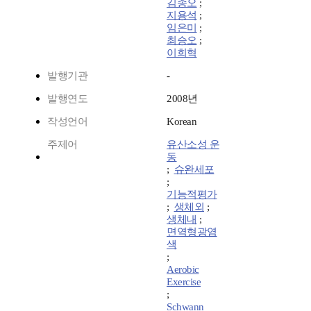
김종오
;
지용석
;
임은미
;
최승오
;
이희혁
발행기관
-
발행연도
2008년
작성언어
Korean
주제어
유산소성 운
동
;
슈완세포
;
기능적평가
;
생체외
;
생체내
;
면역형광염
색
;
Aerobic
Exercise
;
Schwann