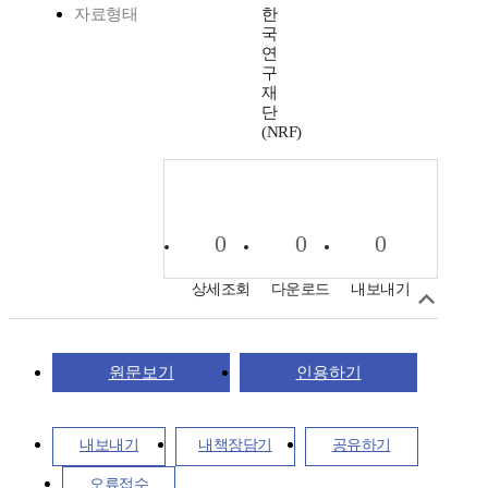
자료형태
한
국
연
구
재
단
(NRF)
0
0
0
상세조회
다운로드
내보내기
원문보기
인용하기
내보내기
내책장담기
공유하기
오류접수