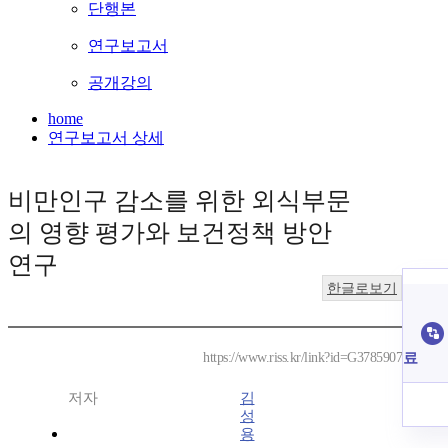
단행본
연구보고서
공개강의
home
연구보고서 상세
비만인구 감소를 위한 외식부문
의 영향 평가와 보건정책 방안
연구
한글로보기
료
https://www.riss.kr/link?id=G3785907
저자
김
성
용