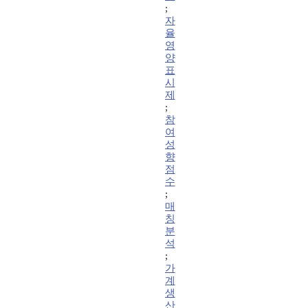
;
자
율
영
양
표
시
제
;
참
여
성
향
점
수
;
매
칭
분
석
;
가
계
생
산