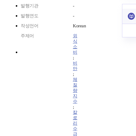
발행기관
-
발행연도
-
작성언어
Korean
주제어
외
식
소
비
;
비
만
;
체
질
량
지
수
;
칼
로
리
수
급