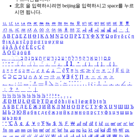
北京 을 입력하시려면
beijing
을 입력하시고 space를 누르
시면 됩니다.
ㅥ
ㅦ
ㅧ
ㅨ
ㅩ
ㅪ
ㅫ
ㅬ
ㅭ
ㅮ
ㅯ
ㅰ
ㅱ
ㅲ
ㅳ
ㅴ
ㅵ
ㅶ
ㅷ
ㅸ
ㅹ
ㅺ
ㅻ
ㅼ
ㅽ
ㅾ
ㅿ
ㆀ
ㆁ
ㆂ
ㆃ
ㆄ
ㆅ
ㆆ
ㆇ
ㆈ
ㆉ
ㆊ
ㆋ
ㆌ
ㆍ
ㆎ
Α
Β
Γ
Δ
Ε
Ζ
Η
Θ
Ι
Κ
Λ
Μ
Ν
Ξ
Ο
Π
Ρ
Σ
Τ
Υ
Φ
Χ
Ψ
Ω
α
β
γ
δ
ε
ζ
η
θ
ι
κ
λ
μ
ν
ξ
ο
π
ρ
σ
τ
υ
φ
χ
ψ
ω
á
à
Á
À
é
è
É
È
ç
Ç
ê
Ä
Ö
Ü
ä
ö
ü
ß
ְ
ֳ
ֲ
ֱ
ָ
ַ
ֵ
ֶ
ִ
ֹ
ּ
ֻ
ׂ
ׁ
ּ
ב
ה
נ
מ
צ
ת
ץ
ש
ד
ג
כ
ע
י
ח
ל
ך
ף
ק
ר
א
ט
ו
ן
ם
פ
‘
’
“
”
〔
〕
〈
〉
「
」
『
』
【
】
＂
（
）
［
］
｛
｝
±
×
÷
≠
≤
≥
∞
∴
♂
♀
∠
⊥
⌒
∂
∇
≡
≒
≪
≫
√
∽
∝
∵
∫
∬
∈
∋
⊆
⊇
⊂
⊃
∪
∩
∧
∨
￢
⇒
⇔
∀
∃
∮
∑
∏
＋
－
＜
＝
＞
、
。
·
‥
…
¨
〃
―
∥
＼
∼
´
～
ˇ
˘
˝
˚
˙
¸
˛
¡
¿
ː
！
＇
，
．
／
：
；
？
＾
＿
｀
｜
½
⅓
⅔
¼
¾
⅛
⅜
⅝
⅞
¹
²
³
⁴
ⁿ
₁
₂
₃
₄
Æ
Ð
Ħ
Ĳ
Ł
Ø
Œ
Þ
Ŧ
Ŋ
æ
đ
ð
ħ
ı
ĳ
ĸ
ŀ
ł
ø
œ
ß
þ
ŧ
ŋ
ŉ
А
Б
В
Г
Д
Е
Ё
Ж
З
И
Й
К
Л
М
Н
О
П
Р
С
Т
У
Ф
Х
Ц
Ч
Ш
Щ
Ъ
Ы
Ь
Э
Ю
Я
а
б
в
г
д
е
ё
ж
з
и
й
к
л
м
н
о
п
р
с
т
у
ф
х
ц
ч
ш
щ
ъ
ы
ь
э
ю
я
′
″
℃
Å
￠
￡
￥
¤
℉
‰
＄
％
Ｆ
￦
㎕
㎖
㎗
ℓ
㎘
㏄
㎣
㎤
㎥
㎦
㎙
㎚
㎛
㎜
㎝
㎞
㎟
㎠
㎡
㎢
㏊
㎍
㎎
㎏
㏏
㎈
㎉
㏈
㎧
㎨
㎰
㎱
㎲
㎳
㎴
㎵
㎶
㎷
㎸
㎹
㎀
㎁
㎂
㎃
㎄
㎺
㎻
㎽
㎾
㎿
㎐
㎑