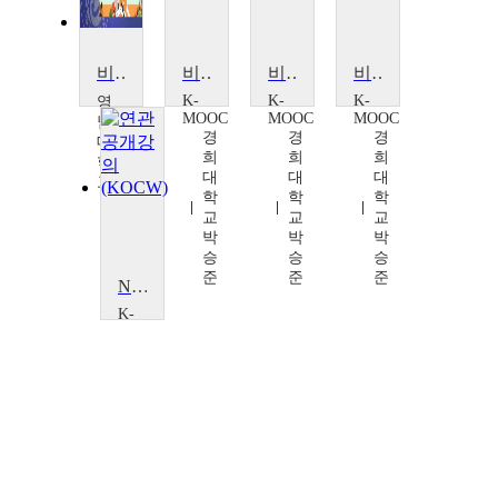
비만학개론
비만의 사회학
비만의 사회학
비만의 사회학
K-
K-
K-
영
MOOC
MOOC
MOOC
남
경
경
경
대
희
희
희
학
대
대
대
교
학
학
학
김
교
교
교
춘
박
박
박
영
승
승
승
준
준
준
NO비만 NO질병! NOBINO 다이어트
K-
MOOC
경
희
대
학
교
이
재
동