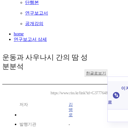
단행본
연구보고서
공개강의
home
연구보고서 상세
운동과 사우나시 간의 땀 성
분분석
한글로보기
이 
https://www.riss.kr/link?id=G3777648
료
저자
김
병
로
발행기관
-