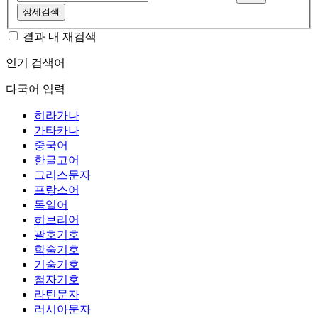
상세검색
결과 내 재검색
인기 검색어
다국어 입력
히라가나
가타카나
중국어
한글고어
그리스문자
프랑스어
독일어
히브리어
괄호기호
학술기호
기술기호
첨자기호
라틴문자
러시아문자