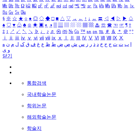
㎒
㎓
㎔
Ω
㏀
㏁
㎊
㎋
㎌
㏖
㏅
㎭
㎮
㎯
㏛
㎩
㎪
㎫
㎬
㏝
㏐
㏓
㏃
㏉
㏜
㏆
§
※
☆
★
○
●
◎
◇
◆
□
■
△
▽
→
←
↑
↓
↔
〓
◁
◀
▷
▶
♤
♠
♡
♥
♧
♣
⊙
◈
▣
◐
◑
▒
▤
▥
▨
▧
▦
▩
♨
☏
☎
☜
☞
¶
†
‡
↕
↗
↙
↖
↘
♭
♩
♪
♬
㉿
㈜
№
㏇
™
㏂
㏘
℡
＃
＆
＊
＠
ª
º
ⅰ
ⅱ
ⅲ
ⅳ
ⅴ
ⅵ
ⅶ
ⅷ
ⅸ
ⅹ
Ⅰ
Ⅱ
Ⅲ
Ⅳ
Ⅴ
Ⅵ
Ⅶ
Ⅷ
Ⅸ
Ⅹ
ا
ب
ت
ث
ج
ح
خ
د
ذ
ر
ز
س
ش
ص
ض
ط
ظ
ع
غ
ف
ق
ک
ل
م
ن
ه
و
ی
닫기
통합검색
국내학술논문
학위논문
해외학술논문
학술지