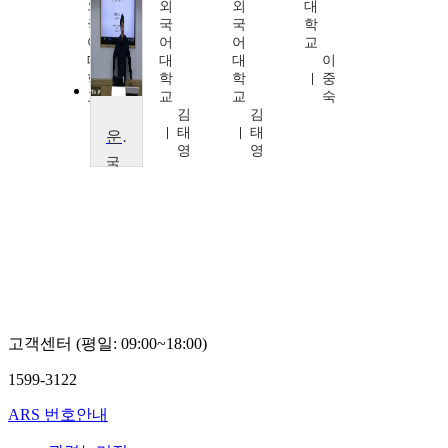
외
외
외
대
국
국
국
학
어
어
어
교
대
대
대
이
학
학
학
중
교
교
교
숙
김
김
김
태
태
태
운동과학
영
영
영
국
민
대
학
교
이
대
택
고객센터 (평일: 09:00~18:00)
1599-3122
ARS 번호안내