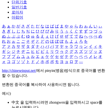
단위기호
일반기호
로마자
아랍어
あ
ぁ
か
が
さ
ざ
た
だ
な
は
ば
ぱ
ま
や
ゃ
ら
わ
ゎ
ん
い
ぃ
き
ぎ
し
じ
ち
ぢ
に
ひ
び
ぴ
み
り
う
ぅ
く
ぐ
す
ず
つ
づ
っ
ぬ
ふ
ぶ
ぷ
む
ゆ
ゅ
る
え
ぇ
け
げ
せ
ぜ
て
で
ね
へ
べ
ぺ
め
れ
お
ぉ
こ
ご
そ
ぞ
と
ど
の
ほ
ぼ
ぽ
も
よ
ょ
ろ
を
ア
ァ
カ
サ
ザ
タ
ダ
ナ
ハ
バ
パ
マ
ヤ
ャ
ラ
ワ
ヮ
ン
イ
ィ
キ
ギ
シ
ジ
チ
ヂ
ニ
ヒ
ビ
ピ
ミ
リ
ウ
ゥ
ク
グ
ス
ズ
ツ
ヅ
ッ
ヌ
フ
ブ
プ
ム
ユ
ュ
ル
エ
ェ
ケ
ゲ
セ
ゼ
テ
デ
ヘ
ベ
ペ
メ
レ
オ
ォ
コ
ゴ
ソ
ゾ
ト
ド
ノ
ホ
ボ
ポ
モ
ヨ
ョ
ロ
ヲ
―
http://chineseinput.net/
에서 pinyin(병음)방식으로 중국어를 변환
할 수 있습니다.
변환된 중국어를 복사하여 사용하시면 됩니다.
예시)
中文 을 입력하시려면
zhongwen
을 입력하시고 space를
누르시면됩니다.