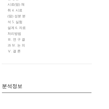
시료(땀) 채
취 4. 시료
(땀) 성분 분
석 5. 실험
설계 6. 자료
처리방법
Ⅲ. 연 구 결
과 Ⅳ. 논 의
Ⅴ. 결 론
분석정보