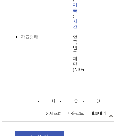
체
육
;
시
간
자료형태
한
국
연
구
재
단
(NRF)
0
0
0
상세조회
다운로드
내보내기