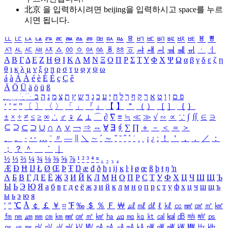
北京 을 입력하시려면
beijing
을 입력하시고 space를 누르
시면 됩니다.
ㅥ
ㅦ
ㅧ
ㅨ
ㅩ
ㅪ
ㅫ
ㅬ
ㅭ
ㅮ
ㅯ
ㅰ
ㅱ
ㅲ
ㅳ
ㅴ
ㅵ
ㅶ
ㅷ
ㅸ
ㅹ
ㅺ
ㅻ
ㅼ
ㅽ
ㅾ
ㅿ
ㆀ
ㆁ
ㆂ
ㆃ
ㆄ
ㆅ
ㆆ
ㆇ
ㆈ
ㆉ
ㆊ
ㆋ
ㆌ
ㆍ
ㆎ
Α
Β
Γ
Δ
Ε
Ζ
Η
Θ
Ι
Κ
Λ
Μ
Ν
Ξ
Ο
Π
Ρ
Σ
Τ
Υ
Φ
Χ
Ψ
Ω
α
β
γ
δ
ε
ζ
η
θ
ι
κ
λ
μ
ν
ξ
ο
π
ρ
σ
τ
υ
φ
χ
ψ
ω
á
à
Á
À
é
è
É
È
ç
Ç
ê
Ä
Ö
Ü
ä
ö
ü
ß
ְ
ֳ
ֲ
ֱ
ָ
ַ
ֵ
ֶ
ִ
ֹ
ּ
ֻ
ׂ
ׁ
ּ
ב
ה
נ
מ
צ
ת
ץ
ש
ד
ג
כ
ע
י
ח
ל
ך
ף
ק
ר
א
ט
ו
ן
ם
פ
‘
’
“
”
〔
〕
〈
〉
「
」
『
』
【
】
＂
（
）
［
］
｛
｝
±
×
÷
≠
≤
≥
∞
∴
♂
♀
∠
⊥
⌒
∂
∇
≡
≒
≪
≫
√
∽
∝
∵
∫
∬
∈
∋
⊆
⊇
⊂
⊃
∪
∩
∧
∨
￢
⇒
⇔
∀
∃
∮
∑
∏
＋
－
＜
＝
＞
、
。
·
‥
…
¨
〃
―
∥
＼
∼
´
～
ˇ
˘
˝
˚
˙
¸
˛
¡
¿
ː
！
＇
，
．
／
：
；
？
＾
＿
｀
｜
½
⅓
⅔
¼
¾
⅛
⅜
⅝
⅞
¹
²
³
⁴
ⁿ
₁
₂
₃
₄
Æ
Ð
Ħ
Ĳ
Ł
Ø
Œ
Þ
Ŧ
Ŋ
æ
đ
ð
ħ
ı
ĳ
ĸ
ŀ
ł
ø
œ
ß
þ
ŧ
ŋ
ŉ
А
Б
В
Г
Д
Е
Ё
Ж
З
И
Й
К
Л
М
Н
О
П
Р
С
Т
У
Ф
Х
Ц
Ч
Ш
Щ
Ъ
Ы
Ь
Э
Ю
Я
а
б
в
г
д
е
ё
ж
з
и
й
к
л
м
н
о
п
р
с
т
у
ф
х
ц
ч
ш
щ
ъ
ы
ь
э
ю
я
′
″
℃
Å
￠
￡
￥
¤
℉
‰
＄
％
Ｆ
￦
㎕
㎖
㎗
ℓ
㎘
㏄
㎣
㎤
㎥
㎦
㎙
㎚
㎛
㎜
㎝
㎞
㎟
㎠
㎡
㎢
㏊
㎍
㎎
㎏
㏏
㎈
㎉
㏈
㎧
㎨
㎰
㎱
㎲
㎳
㎴
㎵
㎶
㎷
㎸
㎹
㎀
㎁
㎂
㎃
㎄
㎺
㎻
㎽
㎾
㎿
㎐
㎑