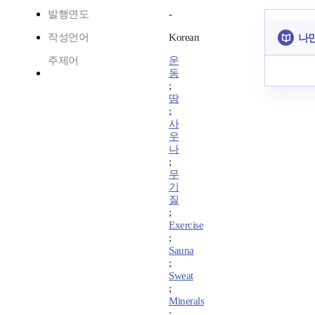
발행연도
-
작성언어
Korean
나만
주제어
운
동
;
땀
;
사
우
나
;
무
기
질
;
Exercise
;
Sauna
;
Sweat
;
Minerals
;