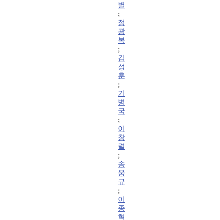
별
;
정
광
복
;
김
성
훈
;
기
병
국
;
이
창
렬
;
송
웅
규
;
이
종
혁