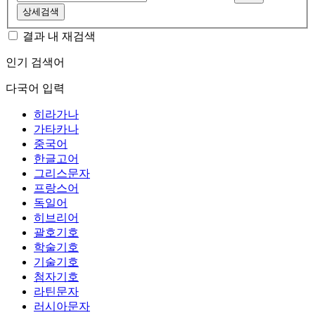
상세검색
결과 내 재검색
인기 검색어
다국어 입력
히라가나
가타카나
중국어
한글고어
그리스문자
프랑스어
독일어
히브리어
괄호기호
학술기호
기술기호
첨자기호
라틴문자
러시아문자