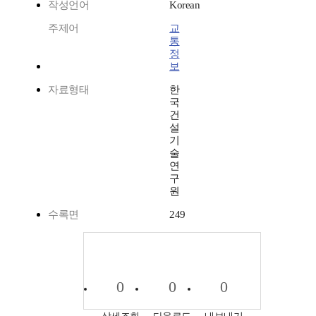
작성언어
Korean
주제어
교
통
정
보
자료형태
한
국
건
설
기
술
연
구
원
수록면
249
0
0
0