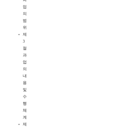
업
의
범
위
제
3
절
과
업
의
내
용
및
수
행
체
계
제