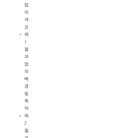
업
의
개
요
제
1
절
과
업
의
배
경
및
목
적
제
2
절
과