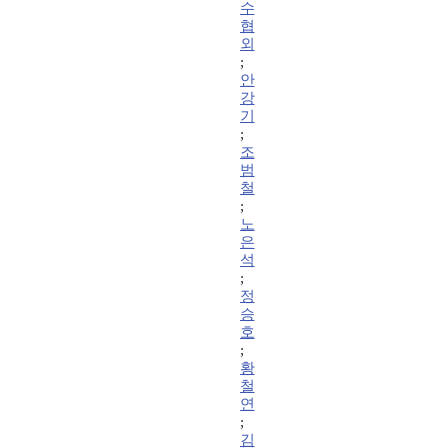
수
협
외
;
안
강
기
;
조
범
철
;
노
은
석
;
정
승
호
;
황
철
연
;
김