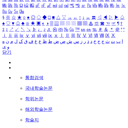
㎒
㎓
㎔
Ω
㏀
㏁
㎊
㎋
㎌
㏖
㏅
㎭
㎮
㎯
㏛
㎩
㎪
㎫
㎬
㏝
㏐
㏓
㏃
㏉
㏜
㏆
§
※
☆
★
○
●
◎
◇
◆
□
■
△
▽
→
←
↑
↓
↔
〓
◁
◀
▷
▶
♤
♠
♡
♥
♧
♣
⊙
◈
▣
◐
◑
▒
▤
▥
▨
▧
▦
▩
♨
☏
☎
☜
☞
¶
†
‡
↕
↗
↙
↖
↘
♭
♩
♪
♬
㉿
㈜
№
㏇
™
㏂
㏘
℡
＃
＆
＊
＠
ª
º
ⅰ
ⅱ
ⅲ
ⅳ
ⅴ
ⅵ
ⅶ
ⅷ
ⅸ
ⅹ
Ⅰ
Ⅱ
Ⅲ
Ⅳ
Ⅴ
Ⅵ
Ⅶ
Ⅷ
Ⅸ
Ⅹ
ا
ب
ت
ث
ج
ح
خ
د
ذ
ر
ز
س
ش
ص
ض
ط
ظ
ع
غ
ف
ق
ک
ل
م
ن
ه
و
ی
닫기
통합검색
국내학술논문
학위논문
해외학술논문
학술지