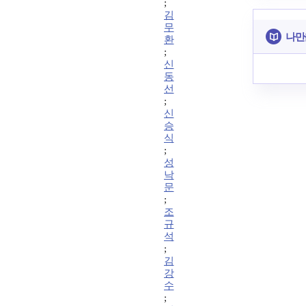
;
김
무
나만
환
;
신
동
선
;
신
승
식
;
성
낙
문
;
조
규
석
;
김
강
수
;