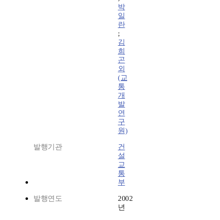
박
일
란
;
김
희
곤
외
(교
통
개
발
연
구
원)
발행기관
건
설
교
통
부
발행연도
2002
년