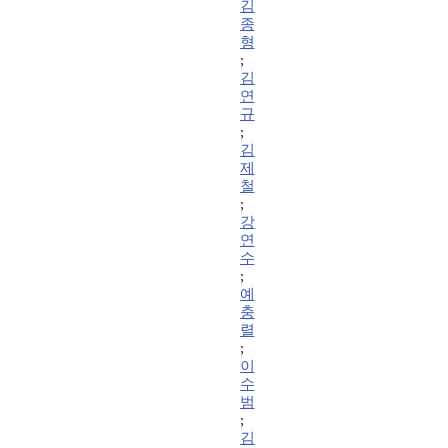
김
종
형
;
김
연
규
;
김
제
철
;
강
연
수
;
예
충
렬
;
이
수
범
;
김