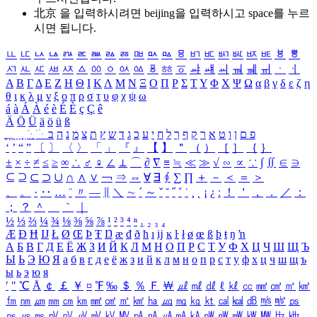
北京 을 입력하시려면
beijing
을 입력하시고 space를 누르
시면 됩니다.
ㅥ
ㅦ
ㅧ
ㅨ
ㅩ
ㅪ
ㅫ
ㅬ
ㅭ
ㅮ
ㅯ
ㅰ
ㅱ
ㅲ
ㅳ
ㅴ
ㅵ
ㅶ
ㅷ
ㅸ
ㅹ
ㅺ
ㅻ
ㅼ
ㅽ
ㅾ
ㅿ
ㆀ
ㆁ
ㆂ
ㆃ
ㆄ
ㆅ
ㆆ
ㆇ
ㆈ
ㆉ
ㆊ
ㆋ
ㆌ
ㆍ
ㆎ
Α
Β
Γ
Δ
Ε
Ζ
Η
Θ
Ι
Κ
Λ
Μ
Ν
Ξ
Ο
Π
Ρ
Σ
Τ
Υ
Φ
Χ
Ψ
Ω
α
β
γ
δ
ε
ζ
η
θ
ι
κ
λ
μ
ν
ξ
ο
π
ρ
σ
τ
υ
φ
χ
ψ
ω
á
à
Á
À
é
è
É
È
ç
Ç
ê
Ä
Ö
Ü
ä
ö
ü
ß
ְ
ֳ
ֲ
ֱ
ָ
ַ
ֵ
ֶ
ִ
ֹ
ּ
ֻ
ׂ
ׁ
ּ
ב
ה
נ
מ
צ
ת
ץ
ש
ד
ג
כ
ע
י
ח
ל
ך
ף
ק
ר
א
ט
ו
ן
ם
פ
‘
’
“
”
〔
〕
〈
〉
「
」
『
』
【
】
＂
（
）
［
］
｛
｝
±
×
÷
≠
≤
≥
∞
∴
♂
♀
∠
⊥
⌒
∂
∇
≡
≒
≪
≫
√
∽
∝
∵
∫
∬
∈
∋
⊆
⊇
⊂
⊃
∪
∩
∧
∨
￢
⇒
⇔
∀
∃
∮
∑
∏
＋
－
＜
＝
＞
、
。
·
‥
…
¨
〃
―
∥
＼
∼
´
～
ˇ
˘
˝
˚
˙
¸
˛
¡
¿
ː
！
＇
，
．
／
：
；
？
＾
＿
｀
｜
½
⅓
⅔
¼
¾
⅛
⅜
⅝
⅞
¹
²
³
⁴
ⁿ
₁
₂
₃
₄
Æ
Ð
Ħ
Ĳ
Ł
Ø
Œ
Þ
Ŧ
Ŋ
æ
đ
ð
ħ
ı
ĳ
ĸ
ŀ
ł
ø
œ
ß
þ
ŧ
ŋ
ŉ
А
Б
В
Г
Д
Е
Ё
Ж
З
И
Й
К
Л
М
Н
О
П
Р
С
Т
У
Ф
Х
Ц
Ч
Ш
Щ
Ъ
Ы
Ь
Э
Ю
Я
а
б
в
г
д
е
ё
ж
з
и
й
к
л
м
н
о
п
р
с
т
у
ф
х
ц
ч
ш
щ
ъ
ы
ь
э
ю
я
′
″
℃
Å
￠
￡
￥
¤
℉
‰
＄
％
Ｆ
￦
㎕
㎖
㎗
ℓ
㎘
㏄
㎣
㎤
㎥
㎦
㎙
㎚
㎛
㎜
㎝
㎞
㎟
㎠
㎡
㎢
㏊
㎍
㎎
㎏
㏏
㎈
㎉
㏈
㎧
㎨
㎰
㎱
㎲
㎳
㎴
㎵
㎶
㎷
㎸
㎹
㎀
㎁
㎂
㎃
㎄
㎺
㎻
㎽
㎾
㎿
㎐
㎑