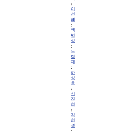
;
이
선
혜
;
백
병
성
;
노
혁
재
;
하
성
호
;
신
진
희
;
김
희
경
;