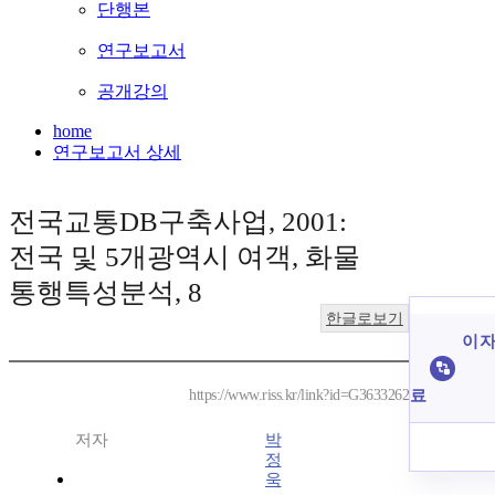
단행본
연구보고서
공개강의
home
연구보고서 상세
전국교통DB구축사업, 2001:
전국 및 5개광역시 여객, 화물
통행특성분석, 8
한글로보기
이 자
료
https://www.riss.kr/link?id=G3633262
저자
박
정
욱