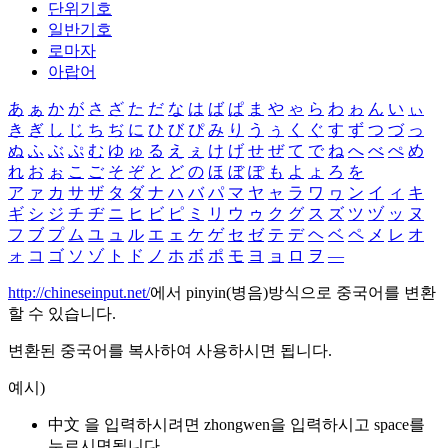
단위기호
일반기호
로마자
아랍어
あ
ぁ
か
が
さ
ざ
た
だ
な
は
ば
ぱ
ま
や
ゃ
ら
わ
ゎ
ん
い
ぃ
き
ぎ
し
じ
ち
ぢ
に
ひ
び
ぴ
み
り
う
ぅ
く
ぐ
す
ず
つ
づ
っ
ぬ
ふ
ぶ
ぷ
む
ゆ
ゅ
る
え
ぇ
け
げ
せ
ぜ
て
で
ね
へ
べ
ぺ
め
れ
お
ぉ
こ
ご
そ
ぞ
と
ど
の
ほ
ぼ
ぽ
も
よ
ょ
ろ
を
ア
ァ
カ
サ
ザ
タ
ダ
ナ
ハ
バ
パ
マ
ヤ
ャ
ラ
ワ
ヮ
ン
イ
ィ
キ
ギ
シ
ジ
チ
ヂ
ニ
ヒ
ビ
ピ
ミ
リ
ウ
ゥ
ク
グ
ス
ズ
ツ
ヅ
ッ
ヌ
フ
ブ
プ
ム
ユ
ュ
ル
エ
ェ
ケ
ゲ
セ
ゼ
テ
デ
ヘ
ベ
ペ
メ
レ
オ
ォ
コ
ゴ
ソ
ゾ
ト
ド
ノ
ホ
ボ
ポ
モ
ヨ
ョ
ロ
ヲ
―
http://chineseinput.net/
에서 pinyin(병음)방식으로 중국어를 변환
할 수 있습니다.
변환된 중국어를 복사하여 사용하시면 됩니다.
예시)
中文 을 입력하시려면
zhongwen
을 입력하시고 space를
누르시면됩니다.