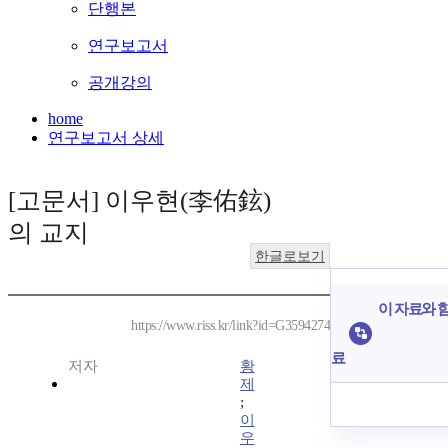
단행본
연구보고서
공개강의
home
연구보고서 상세
[고문서] 이우현(李佑鉉)
의 교지
한글로보기
이 자료와 함
https://www.riss.kr/link?id=G3594274
료
저자
황
제
;
이
우