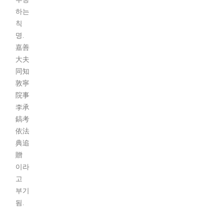
하는
칙
명.
嘉善
大夫
同知
敦寧
院事
李承
鎬考
依法
典追
贈
이라
고
부기
됨.