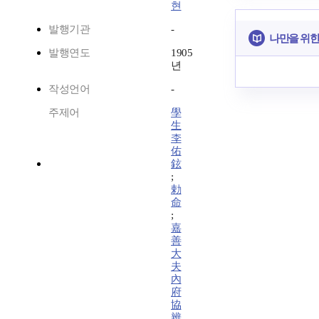
현
발행기관
-
나만을 위한
발행연도
1905
년
작성언어
-
주제어
學
生
李
佑
鉉
;
勅
命
;
嘉
善
大
夫
內
府
協
辨