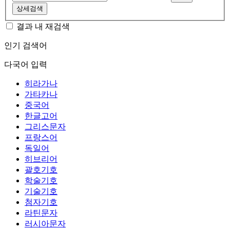
상세검색
결과 내 재검색
인기 검색어
다국어 입력
히라가나
가타카나
중국어
한글고어
그리스문자
프랑스어
독일어
히브리어
괄호기호
학술기호
기술기호
첨자기호
라틴문자
러시아문자