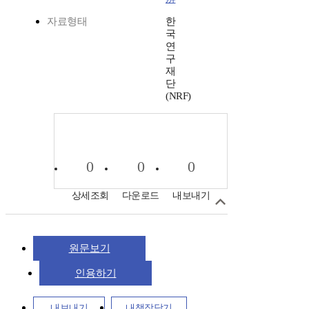
자료형태
한
국
연
구
재
단
(NRF)
0
0
0
상세조회
다운로드
내보내기
원문보기
인용하기
내보내기
내책장담기