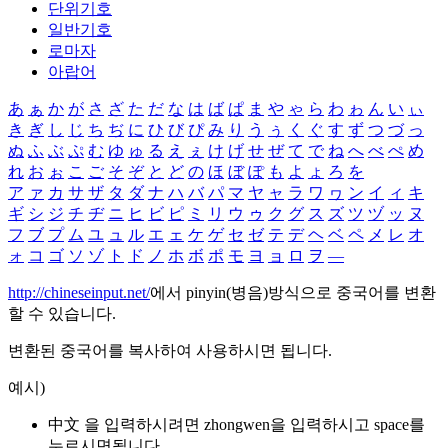
단위기호
일반기호
로마자
아랍어
あ
ぁ
か
が
さ
ざ
た
だ
な
は
ば
ぱ
ま
や
ゃ
ら
わ
ゎ
ん
い
ぃ
き
ぎ
し
じ
ち
ぢ
に
ひ
び
ぴ
み
り
う
ぅ
く
ぐ
す
ず
つ
づ
っ
ぬ
ふ
ぶ
ぷ
む
ゆ
ゅ
る
え
ぇ
け
げ
せ
ぜ
て
で
ね
へ
べ
ぺ
め
れ
お
ぉ
こ
ご
そ
ぞ
と
ど
の
ほ
ぼ
ぽ
も
よ
ょ
ろ
を
ア
ァ
カ
サ
ザ
タ
ダ
ナ
ハ
バ
パ
マ
ヤ
ャ
ラ
ワ
ヮ
ン
イ
ィ
キ
ギ
シ
ジ
チ
ヂ
ニ
ヒ
ビ
ピ
ミ
リ
ウ
ゥ
ク
グ
ス
ズ
ツ
ヅ
ッ
ヌ
フ
ブ
プ
ム
ユ
ュ
ル
エ
ェ
ケ
ゲ
セ
ゼ
テ
デ
ヘ
ベ
ペ
メ
レ
オ
ォ
コ
ゴ
ソ
ゾ
ト
ド
ノ
ホ
ボ
ポ
モ
ヨ
ョ
ロ
ヲ
―
http://chineseinput.net/
에서 pinyin(병음)방식으로 중국어를 변환
할 수 있습니다.
변환된 중국어를 복사하여 사용하시면 됩니다.
예시)
中文 을 입력하시려면
zhongwen
을 입력하시고 space를
누르시면됩니다.