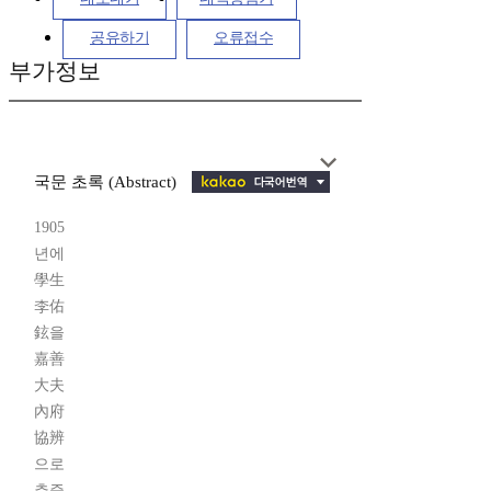
공유하기
오류접수
부가정보
국문 초록 (Abstract)
1905
년에
學生
李佑
鉉을
嘉善
大夫
內府
協辨
으로
추증