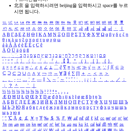
北京 을 입력하시려면
beijing
을 입력하시고 space를 누르
시면 됩니다.
ㅥ
ㅦ
ㅧ
ㅨ
ㅩ
ㅪ
ㅫ
ㅬ
ㅭ
ㅮ
ㅯ
ㅰ
ㅱ
ㅲ
ㅳ
ㅴ
ㅵ
ㅶ
ㅷ
ㅸ
ㅹ
ㅺ
ㅻ
ㅼ
ㅽ
ㅾ
ㅿ
ㆀ
ㆁ
ㆂ
ㆃ
ㆄ
ㆅ
ㆆ
ㆇ
ㆈ
ㆉ
ㆊ
ㆋ
ㆌ
ㆍ
ㆎ
Α
Β
Γ
Δ
Ε
Ζ
Η
Θ
Ι
Κ
Λ
Μ
Ν
Ξ
Ο
Π
Ρ
Σ
Τ
Υ
Φ
Χ
Ψ
Ω
α
β
γ
δ
ε
ζ
η
θ
ι
κ
λ
μ
ν
ξ
ο
π
ρ
σ
τ
υ
φ
χ
ψ
ω
á
à
Á
À
é
è
É
È
ç
Ç
ê
Ä
Ö
Ü
ä
ö
ü
ß
ְ
ֳ
ֲ
ֱ
ָ
ַ
ֵ
ֶ
ִ
ֹ
ּ
ֻ
ׂ
ׁ
ּ
ב
ה
נ
מ
צ
ת
ץ
ש
ד
ג
כ
ע
י
ח
ל
ך
ף
ק
ר
א
ט
ו
ן
ם
פ
‘
’
“
”
〔
〕
〈
〉
「
」
『
』
【
】
＂
（
）
［
］
｛
｝
±
×
÷
≠
≤
≥
∞
∴
♂
♀
∠
⊥
⌒
∂
∇
≡
≒
≪
≫
√
∽
∝
∵
∫
∬
∈
∋
⊆
⊇
⊂
⊃
∪
∩
∧
∨
￢
⇒
⇔
∀
∃
∮
∑
∏
＋
－
＜
＝
＞
、
。
·
‥
…
¨
〃
―
∥
＼
∼
´
～
ˇ
˘
˝
˚
˙
¸
˛
¡
¿
ː
！
＇
，
．
／
：
；
？
＾
＿
｀
｜
½
⅓
⅔
¼
¾
⅛
⅜
⅝
⅞
¹
²
³
⁴
ⁿ
₁
₂
₃
₄
Æ
Ð
Ħ
Ĳ
Ł
Ø
Œ
Þ
Ŧ
Ŋ
æ
đ
ð
ħ
ı
ĳ
ĸ
ŀ
ł
ø
œ
ß
þ
ŧ
ŋ
ŉ
А
Б
В
Г
Д
Е
Ё
Ж
З
И
Й
К
Л
М
Н
О
П
Р
С
Т
У
Ф
Х
Ц
Ч
Ш
Щ
Ъ
Ы
Ь
Э
Ю
Я
а
б
в
г
д
е
ё
ж
з
и
й
к
л
м
н
о
п
р
с
т
у
ф
х
ц
ч
ш
щ
ъ
ы
ь
э
ю
я
′
″
℃
Å
￠
￡
￥
¤
℉
‰
＄
％
Ｆ
￦
㎕
㎖
㎗
ℓ
㎘
㏄
㎣
㎤
㎥
㎦
㎙
㎚
㎛
㎜
㎝
㎞
㎟
㎠
㎡
㎢
㏊
㎍
㎎
㎏
㏏
㎈
㎉
㏈
㎧
㎨
㎰
㎱
㎲
㎳
㎴
㎵
㎶
㎷
㎸
㎹
㎀
㎁
㎂
㎃
㎄
㎺
㎻
㎽
㎾
㎿
㎐
㎑