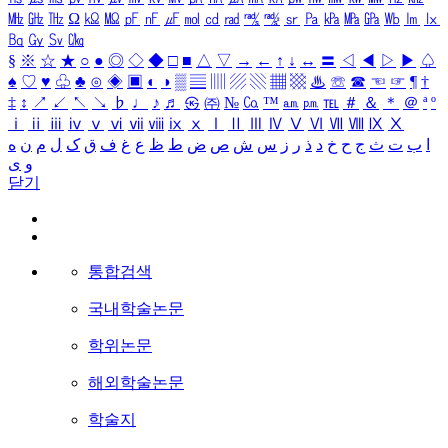
㎒
㎓
㎔
Ω
㏀
㏁
㎊
㎋
㎌
㏖
㏅
㎭
㎮
㎯
㏛
㎩
㎪
㎫
㎬
㏝
㏐
㏓
㏃
㏉
㏜
㏆
§
※
☆
★
○
●
◎
◇
◆
□
■
△
▽
→
←
↑
↓
↔
〓
◁
◀
▷
▶
♤
♠
♡
♥
♧
♣
⊙
◈
▣
◐
◑
▒
▤
▥
▨
▧
▦
▩
♨
☏
☎
☜
☞
¶
†
‡
↕
↗
↙
↖
↘
♭
♩
♪
♬
㉿
㈜
№
㏇
™
㏂
㏘
℡
＃
＆
＊
＠
ª
º
ⅰ
ⅱ
ⅲ
ⅳ
ⅴ
ⅵ
ⅶ
ⅷ
ⅸ
ⅹ
Ⅰ
Ⅱ
Ⅲ
Ⅳ
Ⅴ
Ⅵ
Ⅶ
Ⅷ
Ⅸ
Ⅹ
ا
ب
ت
ث
ج
ح
خ
د
ذ
ر
ز
س
ش
ص
ض
ط
ظ
ع
غ
ف
ق
ک
ل
م
ن
ه
و
ی
닫기
통합검색
국내학술논문
학위논문
해외학술논문
학술지