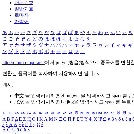
단위기호
일반기호
로마자
아랍어
あ
ぁ
か
が
さ
ざ
た
だ
な
は
ば
ぱ
ま
や
ゃ
ら
わ
ゎ
ん
い
ぃ
き
こ
ご
そ
ぞ
と
ど
の
ほ
ぼ
ぽ
も
よ
ょ
ろ
を
ア
ァ
カ
サ
ザ
タ
ダ
ナ
ハ
バ
パ
マ
ヤ
ャ
ラ
ワ
ヮ
ン
イ
ィ
キ
ギ
ソ
ゾ
ト
ド
ノ
ホ
ボ
ポ
モ
ヨ
ョ
ロ
ヲ
―
http://chineseinput.net/
에서 pinyin(병음)방식으로 중국어를 변환
변환된 중국어를 복사하여 사용하시면 됩니다.
예시)
中文 을 입력하시려면
zhongwen
을 입력하시고 space를
北京 을 입력하시려면
beijing
을 입력하시고 space를 누르
ㅥ
ㅦ
ㅧ
ㅨ
ㅩ
ㅪ
ㅫ
ㅬ
ㅭ
ㅮ
ㅯ
ㅰ
ㅱ
ㅲ
ㅳ
ㅴ
ㅵ
ㅶ
ㅷ
ㅸ
ㅹ
ㅺ
Α
Β
Γ
Δ
Ε
Ζ
Η
Θ
Ι
Κ
Λ
Μ
Ν
Ξ
Ο
Π
Ρ
Σ
Τ
Υ
Φ
Χ
Ψ
Ω
α
β
γ
δ
ε
ζ
η
á
à
Á
À
é
è
É
È
ç
Ç
ê
Ä
Ö
Ü
ä
ö
ü
ß