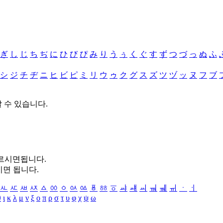
ぎ
し
じ
ち
ぢ
に
ひ
び
ぴ
み
り
う
ぅ
く
ぐ
す
ず
つ
づ
っ
ぬ
ふ
シ
ジ
チ
ヂ
ニ
ヒ
ビ
ピ
ミ
リ
ウ
ゥ
ク
グ
ス
ズ
ツ
ヅ
ッ
ヌ
フ
ブ
할 수 있습니다.
누르시면됩니다.
시면 됩니다.
ㅻ
ㅼ
ㅽ
ㅾ
ㅿ
ㆀ
ㆁ
ㆂ
ㆃ
ㆄ
ㆅ
ㆆ
ㆇ
ㆈ
ㆉ
ㆊ
ㆋ
ㆌ
ㆍ
ㆎ
θ
ι
κ
λ
μ
ν
ξ
ο
π
ρ
σ
τ
υ
φ
χ
ψ
ω