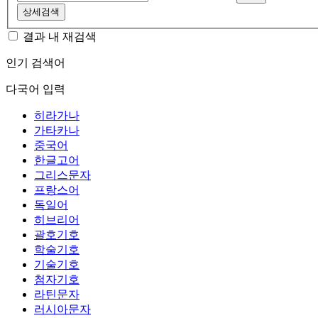
상세검색
결과 내 재검색
인기 검색어
다국어 입력
히라가나
가타카나
중국어
한글고어
그리스문자
프랑스어
독일어
히브리어
괄호기호
학술기호
기술기호
첨자기호
라틴문자
러시아문자