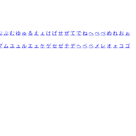
ぶ
ぷ
む
ゆ
ゅ
る
え
ぇ
け
げ
せ
ぜ
て
で
ね
へ
べ
ぺ
め
れ
お
ぉ
プ
ム
ユ
ュ
ル
エ
ェ
ケ
ゲ
セ
ゼ
テ
デ
ヘ
ベ
ペ
メ
レ
オ
ォ
コ
ゴ