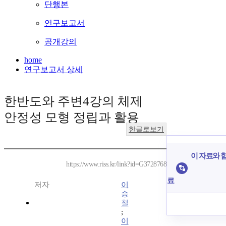
단행본
연구보고서
공개강의
home
연구보고서 상세
한반도와 주변4강의 체제
안정성 모형 정립과 활용
한글로보기
이 자료와 함
https://www.riss.kr/link?id=G3728768
료
저자
이
승
철
;
이