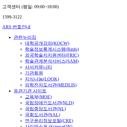
고객센터 (평일: 09:00~18:00)
1599-3122
ARS 번호안내
관련누리집
대학공개강의(KOCW)
학술정보통계시스템(Rinfo)
외국학술지지원센터(FRIC)
학술관계분석서비스(SAM)
사서커뮤니티
기관회원
지식나눔(LOOK)
의학전자도서관(MEDLIS)
유관기관 사이트
교육부(MOE)
국립장애인도서관(NLD)
국립중앙도서관(NL)
국회도서관(NAL)
연구윤리정보포털(CRE)
사이언스온 (ScienceON)