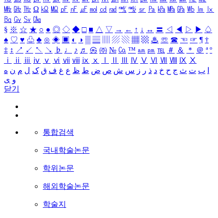
㎒
㎓
㎔
Ω
㏀
㏁
㎊
㎋
㎌
㏖
㏅
㎭
㎮
㎯
㏛
㎩
㎪
㎫
㎬
㏝
㏐
㏓
㏃
㏉
㏜
㏆
§
※
☆
★
○
●
◎
◇
◆
□
■
△
▽
→
←
↑
↓
↔
〓
◁
◀
▷
▶
♤
♠
♡
♥
♧
♣
⊙
◈
▣
◐
◑
▒
▤
▥
▨
▧
▦
▩
♨
☏
☎
☜
☞
¶
†
‡
↕
↗
↙
↖
↘
♭
♩
♪
♬
㉿
㈜
№
㏇
™
㏂
㏘
℡
＃
＆
＊
＠
ª
º
ⅰ
ⅱ
ⅲ
ⅳ
ⅴ
ⅵ
ⅶ
ⅷ
ⅸ
ⅹ
Ⅰ
Ⅱ
Ⅲ
Ⅳ
Ⅴ
Ⅵ
Ⅶ
Ⅷ
Ⅸ
Ⅹ
ا
ب
ت
ث
ج
ح
خ
د
ذ
ر
ز
س
ش
ص
ض
ط
ظ
ع
غ
ف
ق
ک
ل
م
ن
ه
و
ی
닫기
통합검색
국내학술논문
학위논문
해외학술논문
학술지