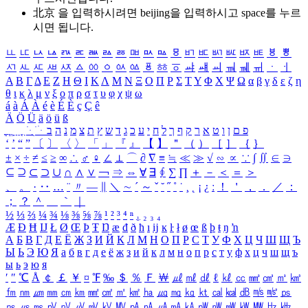
北京 을 입력하시려면
beijing
을 입력하시고 space를 누르
시면 됩니다.
ㅥ
ㅦ
ㅧ
ㅨ
ㅩ
ㅪ
ㅫ
ㅬ
ㅭ
ㅮ
ㅯ
ㅰ
ㅱ
ㅲ
ㅳ
ㅴ
ㅵ
ㅶ
ㅷ
ㅸ
ㅹ
ㅺ
ㅻ
ㅼ
ㅽ
ㅾ
ㅿ
ㆀ
ㆁ
ㆂ
ㆃ
ㆄ
ㆅ
ㆆ
ㆇ
ㆈ
ㆉ
ㆊ
ㆋ
ㆌ
ㆍ
ㆎ
Α
Β
Γ
Δ
Ε
Ζ
Η
Θ
Ι
Κ
Λ
Μ
Ν
Ξ
Ο
Π
Ρ
Σ
Τ
Υ
Φ
Χ
Ψ
Ω
α
β
γ
δ
ε
ζ
η
θ
ι
κ
λ
μ
ν
ξ
ο
π
ρ
σ
τ
υ
φ
χ
ψ
ω
á
à
Á
À
é
è
É
È
ç
Ç
ê
Ä
Ö
Ü
ä
ö
ü
ß
ְ
ֳ
ֲ
ֱ
ָ
ַ
ֵ
ֶ
ִ
ֹ
ּ
ֻ
ׂ
ׁ
ּ
ב
ה
נ
מ
צ
ת
ץ
ש
ד
ג
כ
ע
י
ח
ל
ך
ף
ק
ר
א
ט
ו
ן
ם
פ
‘
’
“
”
〔
〕
〈
〉
「
」
『
』
【
】
＂
（
）
［
］
｛
｝
±
×
÷
≠
≤
≥
∞
∴
♂
♀
∠
⊥
⌒
∂
∇
≡
≒
≪
≫
√
∽
∝
∵
∫
∬
∈
∋
⊆
⊇
⊂
⊃
∪
∩
∧
∨
￢
⇒
⇔
∀
∃
∮
∑
∏
＋
－
＜
＝
＞
、
。
·
‥
…
¨
〃
―
∥
＼
∼
´
～
ˇ
˘
˝
˚
˙
¸
˛
¡
¿
ː
！
＇
，
．
／
：
；
？
＾
＿
｀
｜
½
⅓
⅔
¼
¾
⅛
⅜
⅝
⅞
¹
²
³
⁴
ⁿ
₁
₂
₃
₄
Æ
Ð
Ħ
Ĳ
Ł
Ø
Œ
Þ
Ŧ
Ŋ
æ
đ
ð
ħ
ı
ĳ
ĸ
ŀ
ł
ø
œ
ß
þ
ŧ
ŋ
ŉ
А
Б
В
Г
Д
Е
Ё
Ж
З
И
Й
К
Л
М
Н
О
П
Р
С
Т
У
Ф
Х
Ц
Ч
Ш
Щ
Ъ
Ы
Ь
Э
Ю
Я
а
б
в
г
д
е
ё
ж
з
и
й
к
л
м
н
о
п
р
с
т
у
ф
х
ц
ч
ш
щ
ъ
ы
ь
э
ю
я
′
″
℃
Å
￠
￡
￥
¤
℉
‰
＄
％
Ｆ
￦
㎕
㎖
㎗
ℓ
㎘
㏄
㎣
㎤
㎥
㎦
㎙
㎚
㎛
㎜
㎝
㎞
㎟
㎠
㎡
㎢
㏊
㎍
㎎
㎏
㏏
㎈
㎉
㏈
㎧
㎨
㎰
㎱
㎲
㎳
㎴
㎵
㎶
㎷
㎸
㎹
㎀
㎁
㎂
㎃
㎄
㎺
㎻
㎽
㎾
㎿
㎐
㎑