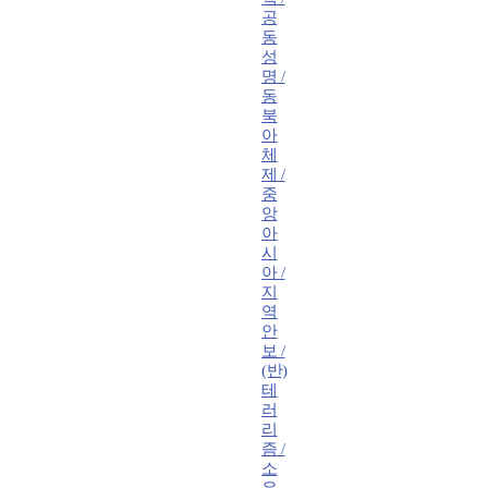
공
동
성
명 /
동
북
아
체
제 /
중
앙
아
시
아 /
지
역
안
보 /
(반)
테
러
리
즘 /
소