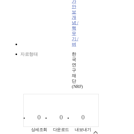
가
안
보
개
념 /
핵
무
기 /
벼
자료형태
한
국
연
구
재
단
(NRF)
0
0
0
상세조회
다운로드
내보내기