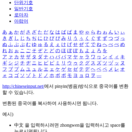
단위기호
일반기호
로마자
아랍어
あ
ぁ
か
が
さ
ざ
た
だ
な
は
ば
ぱ
ま
や
ゃ
ら
わ
ゎ
ん
い
ぃ
き
ぎ
し
じ
ち
ぢ
に
ひ
び
ぴ
み
り
う
ぅ
く
ぐ
す
ず
つ
づ
っ
ぬ
ふ
ぶ
ぷ
む
ゆ
ゅ
る
え
ぇ
け
げ
せ
ぜ
て
で
ね
へ
べ
ぺ
め
れ
お
ぉ
こ
ご
そ
ぞ
と
ど
の
ほ
ぼ
ぽ
も
よ
ょ
ろ
を
ア
ァ
カ
サ
ザ
タ
ダ
ナ
ハ
バ
パ
マ
ヤ
ャ
ラ
ワ
ヮ
ン
イ
ィ
キ
ギ
シ
ジ
チ
ヂ
ニ
ヒ
ビ
ピ
ミ
リ
ウ
ゥ
ク
グ
ス
ズ
ツ
ヅ
ッ
ヌ
フ
ブ
プ
ム
ユ
ュ
ル
エ
ェ
ケ
ゲ
セ
ゼ
テ
デ
ヘ
ベ
ペ
メ
レ
オ
ォ
コ
ゴ
ソ
ゾ
ト
ド
ノ
ホ
ボ
ポ
モ
ヨ
ョ
ロ
ヲ
―
http://chineseinput.net/
에서 pinyin(병음)방식으로 중국어를 변환
할 수 있습니다.
변환된 중국어를 복사하여 사용하시면 됩니다.
예시)
中文 을 입력하시려면
zhongwen
을 입력하시고 space를
누르시면됩니다.