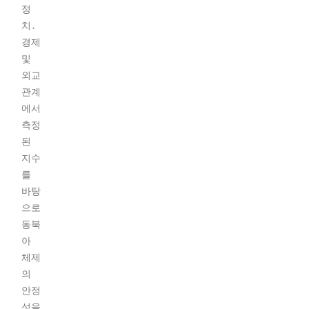
정
치․
경제
및
외교
관계
에서
측정
된
지수
를
바탕
으로
동북
아
체제
의
안정
성을