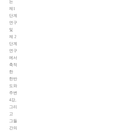
는
제1
단계
연구
및
제 2
단계
연구
에서
축적
한
한반
도와
주변
4강,
그리
고
그들
간의