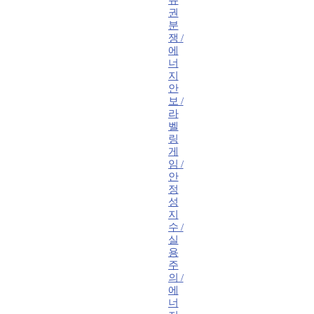
유
권
분
쟁 /
에
너
지
안
보 /
라
벨
링
게
임 /
안
정
성
지
수 /
실
용
주
의 /
에
너