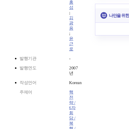
홍
섭
;
나만을 위한
김
광
용
;
윤
근
로
발행기관
-
발행연도
2007
년
작성언어
Korean
주제어
핵
전
략 /
6자
회
담 /
북
핵 /