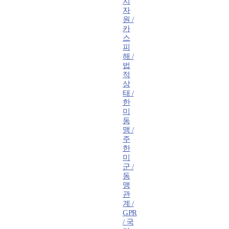
지
자
원 /
카
스
피
해 /
법
적
상
태 /
한
미
동
맹 /
주
한
미
군 /
동
맹
관
계 /
GPR
/ 국