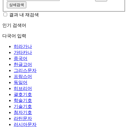
상세검색
결과 내 재검색
인기 검색어
다국어 입력
히라가나
가타카나
중국어
한글고어
그리스문자
프랑스어
독일어
히브리어
괄호기호
학술기호
기술기호
첨자기호
라틴문자
러시아문자