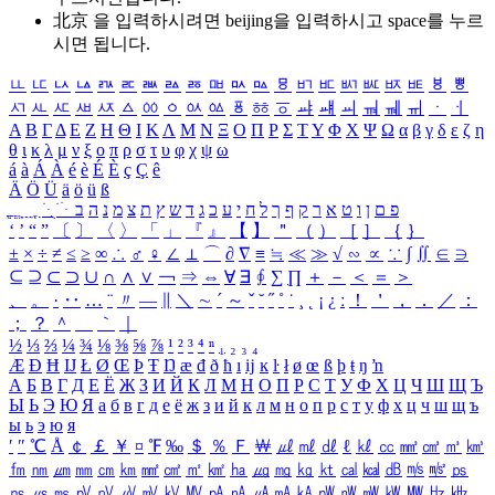
北京 을 입력하시려면
beijing
을 입력하시고 space를 누르
시면 됩니다.
ㅥ
ㅦ
ㅧ
ㅨ
ㅩ
ㅪ
ㅫ
ㅬ
ㅭ
ㅮ
ㅯ
ㅰ
ㅱ
ㅲ
ㅳ
ㅴ
ㅵ
ㅶ
ㅷ
ㅸ
ㅹ
ㅺ
ㅻ
ㅼ
ㅽ
ㅾ
ㅿ
ㆀ
ㆁ
ㆂ
ㆃ
ㆄ
ㆅ
ㆆ
ㆇ
ㆈ
ㆉ
ㆊ
ㆋ
ㆌ
ㆍ
ㆎ
Α
Β
Γ
Δ
Ε
Ζ
Η
Θ
Ι
Κ
Λ
Μ
Ν
Ξ
Ο
Π
Ρ
Σ
Τ
Υ
Φ
Χ
Ψ
Ω
α
β
γ
δ
ε
ζ
η
θ
ι
κ
λ
μ
ν
ξ
ο
π
ρ
σ
τ
υ
φ
χ
ψ
ω
á
à
Á
À
é
è
É
È
ç
Ç
ê
Ä
Ö
Ü
ä
ö
ü
ß
ְ
ֳ
ֲ
ֱ
ָ
ַ
ֵ
ֶ
ִ
ֹ
ּ
ֻ
ׂ
ׁ
ּ
ב
ה
נ
מ
צ
ת
ץ
ש
ד
ג
כ
ע
י
ח
ל
ך
ף
ק
ר
א
ט
ו
ן
ם
פ
‘
’
“
”
〔
〕
〈
〉
「
」
『
』
【
】
＂
（
）
［
］
｛
｝
±
×
÷
≠
≤
≥
∞
∴
♂
♀
∠
⊥
⌒
∂
∇
≡
≒
≪
≫
√
∽
∝
∵
∫
∬
∈
∋
⊆
⊇
⊂
⊃
∪
∩
∧
∨
￢
⇒
⇔
∀
∃
∮
∑
∏
＋
－
＜
＝
＞
、
。
·
‥
…
¨
〃
―
∥
＼
∼
´
～
ˇ
˘
˝
˚
˙
¸
˛
¡
¿
ː
！
＇
，
．
／
：
；
？
＾
＿
｀
｜
½
⅓
⅔
¼
¾
⅛
⅜
⅝
⅞
¹
²
³
⁴
ⁿ
₁
₂
₃
₄
Æ
Ð
Ħ
Ĳ
Ł
Ø
Œ
Þ
Ŧ
Ŋ
æ
đ
ð
ħ
ı
ĳ
ĸ
ŀ
ł
ø
œ
ß
þ
ŧ
ŋ
ŉ
А
Б
В
Г
Д
Е
Ё
Ж
З
И
Й
К
Л
М
Н
О
П
Р
С
Т
У
Ф
Х
Ц
Ч
Ш
Щ
Ъ
Ы
Ь
Э
Ю
Я
а
б
в
г
д
е
ё
ж
з
и
й
к
л
м
н
о
п
р
с
т
у
ф
х
ц
ч
ш
щ
ъ
ы
ь
э
ю
я
′
″
℃
Å
￠
￡
￥
¤
℉
‰
＄
％
Ｆ
￦
㎕
㎖
㎗
ℓ
㎘
㏄
㎣
㎤
㎥
㎦
㎙
㎚
㎛
㎜
㎝
㎞
㎟
㎠
㎡
㎢
㏊
㎍
㎎
㎏
㏏
㎈
㎉
㏈
㎧
㎨
㎰
㎱
㎲
㎳
㎴
㎵
㎶
㎷
㎸
㎹
㎀
㎁
㎂
㎃
㎄
㎺
㎻
㎽
㎾
㎿
㎐
㎑