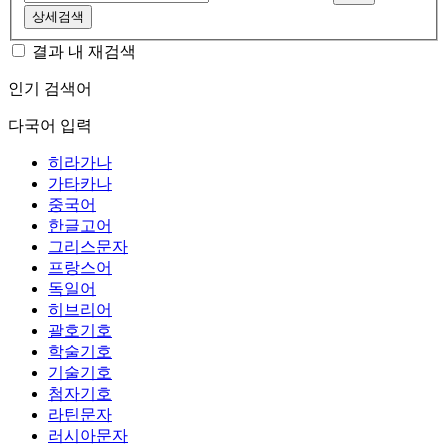
상세검색
결과 내 재검색
인기 검색어
다국어 입력
히라가나
가타카나
중국어
한글고어
그리스문자
프랑스어
독일어
히브리어
괄호기호
학술기호
기술기호
첨자기호
라틴문자
러시아문자