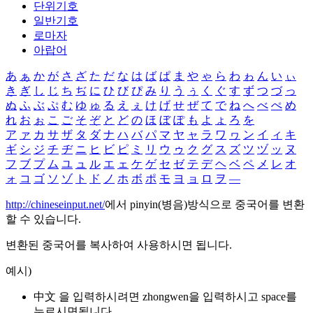
단위기호
일반기호
로마자
아랍어
あ
ぁ
か
が
さ
ざ
た
だ
な
は
ば
ぱ
ま
や
ゃ
ら
わ
ゎ
ん
い
ぃ
き
ぎ
し
じ
ち
ぢ
に
ひ
び
ぴ
み
り
う
ぅ
く
ぐ
す
ず
つ
づ
っ
ぬ
ふ
ぶ
ぷ
む
ゆ
ゅ
る
え
ぇ
け
げ
せ
ぜ
て
で
ね
へ
べ
ぺ
め
れ
お
ぉ
こ
ご
そ
ぞ
と
ど
の
ほ
ぼ
ぽ
も
よ
ょ
ろ
を
ア
ァ
カ
サ
ザ
タ
ダ
ナ
ハ
バ
パ
マ
ヤ
ャ
ラ
ワ
ヮ
ン
イ
ィ
キ
ギ
シ
ジ
チ
ヂ
ニ
ヒ
ビ
ピ
ミ
リ
ウ
ゥ
ク
グ
ス
ズ
ツ
ヅ
ッ
ヌ
フ
ブ
プ
ム
ユ
ュ
ル
エ
ェ
ケ
ゲ
セ
ゼ
テ
デ
ヘ
ベ
ペ
メ
レ
オ
ォ
コ
ゴ
ソ
ゾ
ト
ド
ノ
ホ
ボ
ポ
モ
ヨ
ョ
ロ
ヲ
―
http://chineseinput.net/
에서 pinyin(병음)방식으로 중국어를 변환
할 수 있습니다.
변환된 중국어를 복사하여 사용하시면 됩니다.
예시)
中文 을 입력하시려면
zhongwen
을 입력하시고 space를
누르시면됩니다.