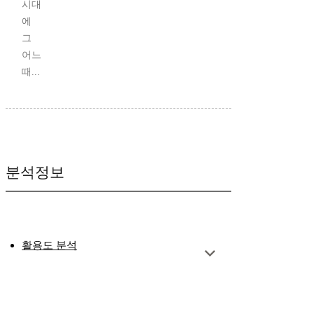
시대
에
그
어느
때...
분석정보
활용도 분석