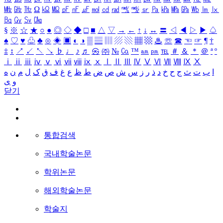
㎒
㎓
㎔
Ω
㏀
㏁
㎊
㎋
㎌
㏖
㏅
㎭
㎮
㎯
㏛
㎩
㎪
㎫
㎬
㏝
㏐
㏓
㏃
㏉
㏜
㏆
§
※
☆
★
○
●
◎
◇
◆
□
■
△
▽
→
←
↑
↓
↔
〓
◁
◀
▷
▶
♤
♠
♡
♥
♧
♣
⊙
◈
▣
◐
◑
▒
▤
▥
▨
▧
▦
▩
♨
☏
☎
☜
☞
¶
†
‡
↕
↗
↙
↖
↘
♭
♩
♪
♬
㉿
㈜
№
㏇
™
㏂
㏘
℡
＃
＆
＊
＠
ª
º
ⅰ
ⅱ
ⅲ
ⅳ
ⅴ
ⅵ
ⅶ
ⅷ
ⅸ
ⅹ
Ⅰ
Ⅱ
Ⅲ
Ⅳ
Ⅴ
Ⅵ
Ⅶ
Ⅷ
Ⅸ
Ⅹ
ا
ب
ت
ث
ج
ح
خ
د
ذ
ر
ز
س
ش
ص
ض
ط
ظ
ع
غ
ف
ق
ک
ل
م
ن
ه
و
ی
닫기
통합검색
국내학술논문
학위논문
해외학술논문
학술지