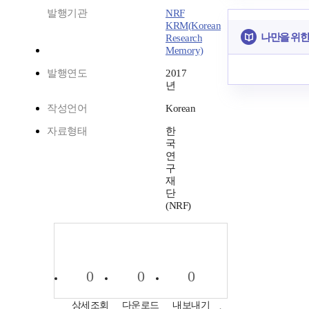
발행기관
NRF
KRM(Korean
나만을 위한
Research
Memory)
발행연도
2017
년
작성언어
Korean
자료형태
한
국
연
구
재
단
(NRF)
0
0
0
상세조회
다운로드
내보내기