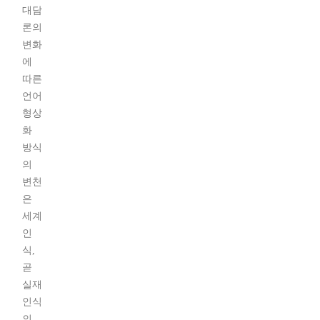
대담
론의
변화
에
따른
언어
형상
화
방식
의
변천
은
세계
인
식,
곧
실재
인식
의