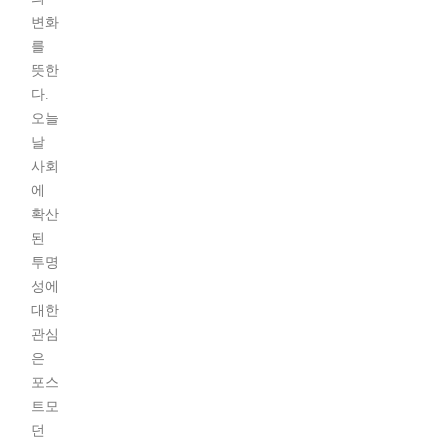
변화
를
뜻한
다.
오늘
날
사회
에
확산
된
투명
성에
대한
관심
은
포스
트모
던