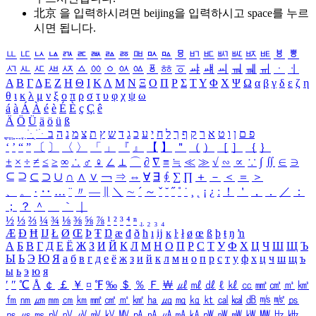
北京 을 입력하시려면
beijing
을 입력하시고 space를 누르
시면 됩니다.
ㅥ
ㅦ
ㅧ
ㅨ
ㅩ
ㅪ
ㅫ
ㅬ
ㅭ
ㅮ
ㅯ
ㅰ
ㅱ
ㅲ
ㅳ
ㅴ
ㅵ
ㅶ
ㅷ
ㅸ
ㅹ
ㅺ
ㅻ
ㅼ
ㅽ
ㅾ
ㅿ
ㆀ
ㆁ
ㆂ
ㆃ
ㆄ
ㆅ
ㆆ
ㆇ
ㆈ
ㆉ
ㆊ
ㆋ
ㆌ
ㆍ
ㆎ
Α
Β
Γ
Δ
Ε
Ζ
Η
Θ
Ι
Κ
Λ
Μ
Ν
Ξ
Ο
Π
Ρ
Σ
Τ
Υ
Φ
Χ
Ψ
Ω
α
β
γ
δ
ε
ζ
η
θ
ι
κ
λ
μ
ν
ξ
ο
π
ρ
σ
τ
υ
φ
χ
ψ
ω
á
à
Á
À
é
è
É
È
ç
Ç
ê
Ä
Ö
Ü
ä
ö
ü
ß
ְ
ֳ
ֲ
ֱ
ָ
ַ
ֵ
ֶ
ִ
ֹ
ּ
ֻ
ׂ
ׁ
ּ
ב
ה
נ
מ
צ
ת
ץ
ש
ד
ג
כ
ע
י
ח
ל
ך
ף
ק
ר
א
ט
ו
ן
ם
פ
‘
’
“
”
〔
〕
〈
〉
「
」
『
』
【
】
＂
（
）
［
］
｛
｝
±
×
÷
≠
≤
≥
∞
∴
♂
♀
∠
⊥
⌒
∂
∇
≡
≒
≪
≫
√
∽
∝
∵
∫
∬
∈
∋
⊆
⊇
⊂
⊃
∪
∩
∧
∨
￢
⇒
⇔
∀
∃
∮
∑
∏
＋
－
＜
＝
＞
、
。
·
‥
…
¨
〃
―
∥
＼
∼
´
～
ˇ
˘
˝
˚
˙
¸
˛
¡
¿
ː
！
＇
，
．
／
：
；
？
＾
＿
｀
｜
½
⅓
⅔
¼
¾
⅛
⅜
⅝
⅞
¹
²
³
⁴
ⁿ
₁
₂
₃
₄
Æ
Ð
Ħ
Ĳ
Ł
Ø
Œ
Þ
Ŧ
Ŋ
æ
đ
ð
ħ
ı
ĳ
ĸ
ŀ
ł
ø
œ
ß
þ
ŧ
ŋ
ŉ
А
Б
В
Г
Д
Е
Ё
Ж
З
И
Й
К
Л
М
Н
О
П
Р
С
Т
У
Ф
Х
Ц
Ч
Ш
Щ
Ъ
Ы
Ь
Э
Ю
Я
а
б
в
г
д
е
ё
ж
з
и
й
к
л
м
н
о
п
р
с
т
у
ф
х
ц
ч
ш
щ
ъ
ы
ь
э
ю
я
′
″
℃
Å
￠
￡
￥
¤
℉
‰
＄
％
Ｆ
￦
㎕
㎖
㎗
ℓ
㎘
㏄
㎣
㎤
㎥
㎦
㎙
㎚
㎛
㎜
㎝
㎞
㎟
㎠
㎡
㎢
㏊
㎍
㎎
㎏
㏏
㎈
㎉
㏈
㎧
㎨
㎰
㎱
㎲
㎳
㎴
㎵
㎶
㎷
㎸
㎹
㎀
㎁
㎂
㎃
㎄
㎺
㎻
㎽
㎾
㎿
㎐
㎑