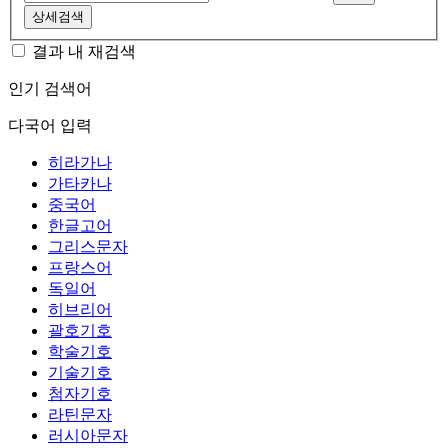
상세검색
결과 내 재검색
인기 검색어
다국어 입력
히라가나
가타카나
중국어
한글고어
그리스문자
프랑스어
독일어
히브리어
괄호기호
학술기호
기술기호
첨자기호
라틴문자
러시아문자