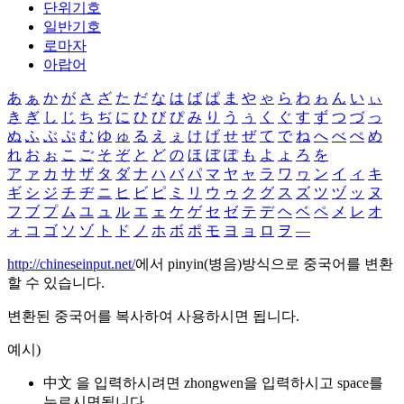
단위기호
일반기호
로마자
아랍어
あ
ぁ
か
が
さ
ざ
た
だ
な
は
ば
ぱ
ま
や
ゃ
ら
わ
ゎ
ん
い
ぃ
き
ぎ
し
じ
ち
ぢ
に
ひ
び
ぴ
み
り
う
ぅ
く
ぐ
す
ず
つ
づ
っ
ぬ
ふ
ぶ
ぷ
む
ゆ
ゅ
る
え
ぇ
け
げ
せ
ぜ
て
で
ね
へ
べ
ぺ
め
れ
お
ぉ
こ
ご
そ
ぞ
と
ど
の
ほ
ぼ
ぽ
も
よ
ょ
ろ
を
ア
ァ
カ
サ
ザ
タ
ダ
ナ
ハ
バ
パ
マ
ヤ
ャ
ラ
ワ
ヮ
ン
イ
ィ
キ
ギ
シ
ジ
チ
ヂ
ニ
ヒ
ビ
ピ
ミ
リ
ウ
ゥ
ク
グ
ス
ズ
ツ
ヅ
ッ
ヌ
フ
ブ
プ
ム
ユ
ュ
ル
エ
ェ
ケ
ゲ
セ
ゼ
テ
デ
ヘ
ベ
ペ
メ
レ
オ
ォ
コ
ゴ
ソ
ゾ
ト
ド
ノ
ホ
ボ
ポ
モ
ヨ
ョ
ロ
ヲ
―
http://chineseinput.net/
에서 pinyin(병음)방식으로 중국어를 변환
할 수 있습니다.
변환된 중국어를 복사하여 사용하시면 됩니다.
예시)
中文 을 입력하시려면
zhongwen
을 입력하시고 space를
누르시면됩니다.