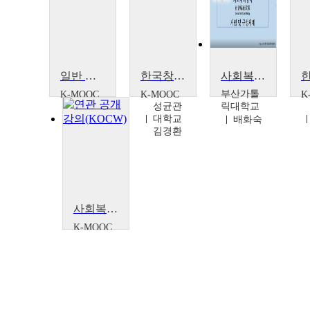
일반 성인이 꼭 알아야 할 과학기술 기초소양(인공지능, 첨단모빌리티)
한국창업정책 60년사와 우수 기업 사례
사회복지정책론
부산가톨
K-MOOC
K-MOOC
K
한국과
성균관
릭대학교
학창의
대학교
배화숙
재단 민
김경환
경하,
양희경,
권용주
사회복지정책론
K-MOOC
대구대
학교 이
진숙