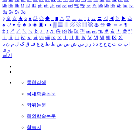
㎒
㎓
㎔
Ω
㏀
㏁
㎊
㎋
㎌
㏖
㏅
㎭
㎮
㎯
㏛
㎩
㎪
㎫
㎬
㏝
㏐
㏓
㏃
㏉
㏜
㏆
§
※
☆
★
○
●
◎
◇
◆
□
■
△
▽
→
←
↑
↓
↔
〓
◁
◀
▷
▶
♤
♠
♡
♥
♧
♣
⊙
◈
▣
◐
◑
▒
▤
▥
▨
▧
▦
▩
♨
☏
☎
☜
☞
¶
†
‡
↕
↗
↙
↖
↘
♭
♩
♪
♬
㉿
㈜
№
㏇
™
㏂
㏘
℡
＃
＆
＊
＠
ª
º
ⅰ
ⅱ
ⅲ
ⅳ
ⅴ
ⅵ
ⅶ
ⅷ
ⅸ
ⅹ
Ⅰ
Ⅱ
Ⅲ
Ⅳ
Ⅴ
Ⅵ
Ⅶ
Ⅷ
Ⅸ
Ⅹ
ا
ب
ت
ث
ج
ح
خ
د
ذ
ر
ز
س
ش
ص
ض
ط
ظ
ع
غ
ف
ق
ک
ل
م
ن
ه
و
ی
닫기
통합검색
국내학술논문
학위논문
해외학술논문
학술지