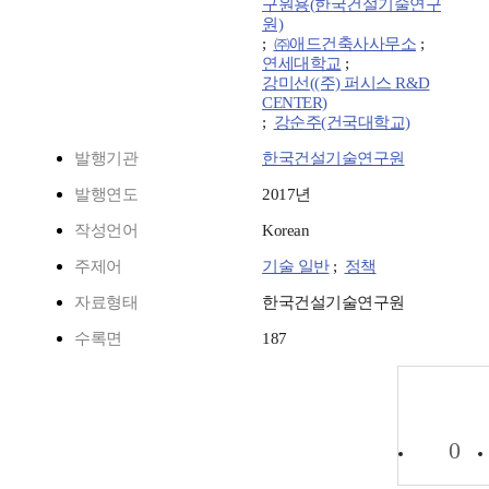
구원용(한국건설기술연구
원)
;
㈜애드건축사사무소
;
연세대학교
;
강미선((주) 퍼시스 R&D
CENTER)
;
강순주(건국대학교)
발행기관
한국건설기술연구원
발행연도
2017년
작성언어
Korean
주제어
기술 일반
;
정책
자료형태
한국건설기술연구원
수록면
187
0