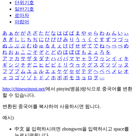
단위기호
일반기호
로마자
아랍어
あ
ぁ
か
が
さ
ざ
た
だ
な
は
ば
ぱ
ま
や
ゃ
ら
わ
ゎ
ん
い
ぃ
き
ぎ
し
じ
ち
ぢ
に
ひ
び
ぴ
み
り
う
ぅ
く
ぐ
す
ず
つ
づ
っ
ぬ
ふ
ぶ
ぷ
む
ゆ
ゅ
る
え
ぇ
け
げ
せ
ぜ
て
で
ね
へ
べ
ぺ
め
れ
お
ぉ
こ
ご
そ
ぞ
と
ど
の
ほ
ぼ
ぽ
も
よ
ょ
ろ
を
ア
ァ
カ
サ
ザ
タ
ダ
ナ
ハ
バ
パ
マ
ヤ
ャ
ラ
ワ
ヮ
ン
イ
ィ
キ
ギ
シ
ジ
チ
ヂ
ニ
ヒ
ビ
ピ
ミ
リ
ウ
ゥ
ク
グ
ス
ズ
ツ
ヅ
ッ
ヌ
フ
ブ
プ
ム
ユ
ュ
ル
エ
ェ
ケ
ゲ
セ
ゼ
テ
デ
ヘ
ベ
ペ
メ
レ
オ
ォ
コ
ゴ
ソ
ゾ
ト
ド
ノ
ホ
ボ
ポ
モ
ヨ
ョ
ロ
ヲ
―
http://chineseinput.net/
에서 pinyin(병음)방식으로 중국어를 변환
할 수 있습니다.
변환된 중국어를 복사하여 사용하시면 됩니다.
예시)
中文 을 입력하시려면
zhongwen
을 입력하시고 space를
누르시면됩니다.