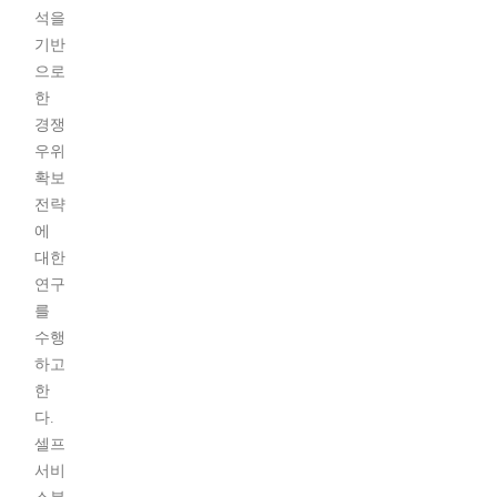
석을
기반
으로
한
경쟁
우위
확보
전략
에
대한
연구
를
수행
하고
한
다.
셀프
서비