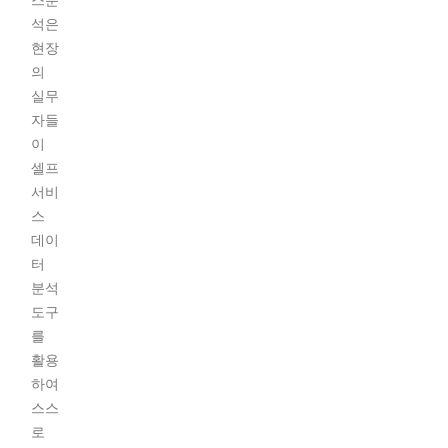
스분
석은
현장
의
실무
자들
이
셀프
서비
스
데이
터
분석
도구
를
활용
하여
스스
로