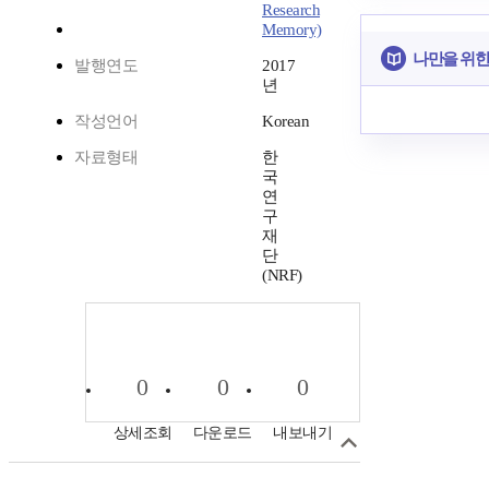
Research
Memory)
나만을 위한
발행연도
2017
년
작성언어
Korean
자료형태
한
국
연
구
재
단
(NRF)
0
0
0
상세조회
다운로드
내보내기