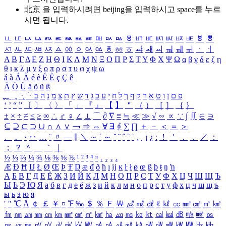
北京 을 입력하시려면
beijing
을 입력하시고 space를 누르
시면 됩니다.
ㅥ
ㅦ
ㅧ
ㅨ
ㅩ
ㅪ
ㅫ
ㅬ
ㅭ
ㅮ
ㅯ
ㅰ
ㅱ
ㅲ
ㅳ
ㅴ
ㅵ
ㅶ
ㅷ
ㅸ
ㅹ
ㅺ
ㅻ
ㅼ
ㅽ
ㅾ
ㅿ
ㆀ
ㆁ
ㆂ
ㆃ
ㆄ
ㆅ
ㆆ
ㆇ
ㆈ
ㆉ
ㆊ
ㆋ
ㆌ
ㆍ
ㆎ
Α
Β
Γ
Δ
Ε
Ζ
Η
Θ
Ι
Κ
Λ
Μ
Ν
Ξ
Ο
Π
Ρ
Σ
Τ
Υ
Φ
Χ
Ψ
Ω
α
β
γ
δ
ε
ζ
η
θ
ι
κ
λ
μ
ν
ξ
ο
π
ρ
σ
τ
υ
φ
χ
ψ
ω
á
à
Á
À
é
è
É
È
ç
Ç
ê
Ä
Ö
Ü
ä
ö
ü
ß
ְ
ֳ
ֲ
ֱ
ָ
ַ
ֵ
ֶ
ִ
ֹ
ּ
ֻ
ׂ
ׁ
ּ
ב
ה
נ
מ
צ
ת
ץ
ש
ד
ג
כ
ע
י
ח
ל
ך
ף
ק
ר
א
ט
ו
ן
ם
פ
‘
’
“
”
〔
〕
〈
〉
「
」
『
』
【
】
＂
（
）
［
］
｛
｝
±
×
÷
≠
≤
≥
∞
∴
♂
♀
∠
⊥
⌒
∂
∇
≡
≒
≪
≫
√
∽
∝
∵
∫
∬
∈
∋
⊆
⊇
⊂
⊃
∪
∩
∧
∨
￢
⇒
⇔
∀
∃
∮
∑
∏
＋
－
＜
＝
＞
、
。
·
‥
…
¨
〃
―
∥
＼
∼
´
～
ˇ
˘
˝
˚
˙
¸
˛
¡
¿
ː
！
＇
，
．
／
：
；
？
＾
＿
｀
｜
½
⅓
⅔
¼
¾
⅛
⅜
⅝
⅞
¹
²
³
⁴
ⁿ
₁
₂
₃
₄
Æ
Ð
Ħ
Ĳ
Ł
Ø
Œ
Þ
Ŧ
Ŋ
æ
đ
ð
ħ
ı
ĳ
ĸ
ŀ
ł
ø
œ
ß
þ
ŧ
ŋ
ŉ
А
Б
В
Г
Д
Е
Ё
Ж
З
И
Й
К
Л
М
Н
О
П
Р
С
Т
У
Ф
Х
Ц
Ч
Ш
Щ
Ъ
Ы
Ь
Э
Ю
Я
а
б
в
г
д
е
ё
ж
з
и
й
к
л
м
н
о
п
р
с
т
у
ф
х
ц
ч
ш
щ
ъ
ы
ь
э
ю
я
′
″
℃
Å
￠
￡
￥
¤
℉
‰
＄
％
Ｆ
￦
㎕
㎖
㎗
ℓ
㎘
㏄
㎣
㎤
㎥
㎦
㎙
㎚
㎛
㎜
㎝
㎞
㎟
㎠
㎡
㎢
㏊
㎍
㎎
㎏
㏏
㎈
㎉
㏈
㎧
㎨
㎰
㎱
㎲
㎳
㎴
㎵
㎶
㎷
㎸
㎹
㎀
㎁
㎂
㎃
㎄
㎺
㎻
㎽
㎾
㎿
㎐
㎑