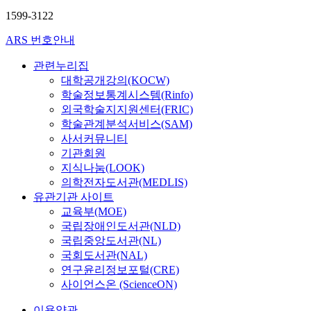
1599-3122
ARS 번호안내
관련누리집
대학공개강의(KOCW)
학술정보통계시스템(Rinfo)
외국학술지지원센터(FRIC)
학술관계분석서비스(SAM)
사서커뮤니티
기관회원
지식나눔(LOOK)
의학전자도서관(MEDLIS)
유관기관 사이트
교육부(MOE)
국립장애인도서관(NLD)
국립중앙도서관(NL)
국회도서관(NAL)
연구윤리정보포털(CRE)
사이언스온 (ScienceON)
이용약관