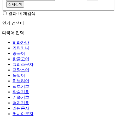
상세검색
결과 내 재검색
인기 검색어
다국어 입력
히라가나
가타카나
중국어
한글고어
그리스문자
프랑스어
독일어
히브리어
괄호기호
학술기호
기술기호
첨자기호
라틴문자
러시아문자