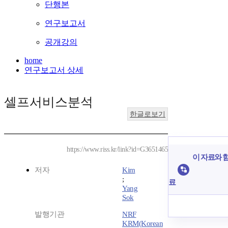
단행본
연구보고서
공개강의
home
연구보고서 상세
셀프서비스분석
한글로보기
https://www.riss.kr/link?id=G3651465
이 자료와 함
저자
Kim
;
료
Yang
Sok
발행기관
NRF
KRM(Korean