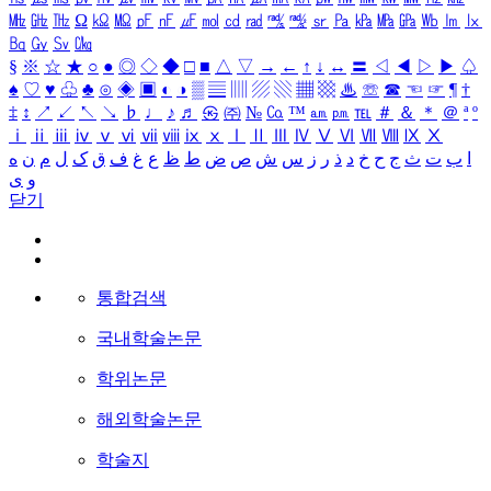
㎒
㎓
㎔
Ω
㏀
㏁
㎊
㎋
㎌
㏖
㏅
㎭
㎮
㎯
㏛
㎩
㎪
㎫
㎬
㏝
㏐
㏓
㏃
㏉
㏜
㏆
§
※
☆
★
○
●
◎
◇
◆
□
■
△
▽
→
←
↑
↓
↔
〓
◁
◀
▷
▶
♤
♠
♡
♥
♧
♣
⊙
◈
▣
◐
◑
▒
▤
▥
▨
▧
▦
▩
♨
☏
☎
☜
☞
¶
†
‡
↕
↗
↙
↖
↘
♭
♩
♪
♬
㉿
㈜
№
㏇
™
㏂
㏘
℡
＃
＆
＊
＠
ª
º
ⅰ
ⅱ
ⅲ
ⅳ
ⅴ
ⅵ
ⅶ
ⅷ
ⅸ
ⅹ
Ⅰ
Ⅱ
Ⅲ
Ⅳ
Ⅴ
Ⅵ
Ⅶ
Ⅷ
Ⅸ
Ⅹ
ا
ب
ت
ث
ج
ح
خ
د
ذ
ر
ز
س
ش
ص
ض
ط
ظ
ع
غ
ف
ق
ک
ل
م
ن
ه
و
ی
닫기
통합검색
국내학술논문
학위논문
해외학술논문
학술지